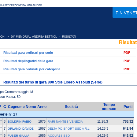
FIN VENE
IONI
>
26° MEMORIAL ANDREA BETTIOL
> RISULTATI
Risultat
Risultati gara ordinati per serie
PDF
Risultati riepilogativi della gara
PDF
Risultati gara ordinati per categoria
PDF
Risultati del turno di gara 800 Stile Libero Assoluti (Serie)
ipo Cronometraggio: M
ase Vasca: 50
Tempo
P
C
Cognome Nome
Anno
Società
Punti
ottenuto
Serie n° 17
°
3
1976
11:28.3
788.32
BOLDRIN FABIO
RARI NANTES VENEZIA
°
7
1967
14:28.3
642.94
ORLANDI DAVIDE
DELTA PO SPORT SSD A R.L.
°
5
1986
14:29.5
648.82
FUSER GIULIA
ACQUA18 SSD