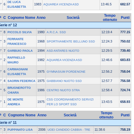
DE LUCA
°
6
1983
13:46.5
682.57
AQUAREA VICENZA ASD
ELISABETTA
Tempo
P
C
Cognome Nome
Anno
Società
Punti
ottenuto
Serie n° 12
°
8
1980
12:19.4
777.15
PICCOLO SILVIA
A.R.C.A. SSD
FERRANTE
°
3
1968
12:24.3
750.02
SPORTIVAMENTE BELLUNO SSD
FRANCESCO
°
7
1994
12:29.5
739.40
GARBUIO PAOLA
ASD ANTARES NUOTO
RAFFAELLO
°
2
1982
12:46.6
683.83
AQUAREA VICENZA ASD
MAURO
CARMAGNANI
°
6
1975
12:56.2
758.04
GYMNASIUM PORDENONE
ELISABETTA
°
4
1975
12:57.7
756.58
SAORIN FEDERICA
GABBIANO NUOTO SSD
BRUGNEROTTO
°
5
1986
12:58.4
724.74
CENTRO NUOTO STRA
CHIARA
DE MONTE
CSS COORDINAMENTO SERVIZI
°
1
1975
13:43.5
658.93
ANDREA
PER LO SPORT SSD
Tempo
P
C
Cognome Nome
Anno
Società
Punti
ottenuto
Serie n° 11
°
3
2006
11:38.6
758.19
PUPPINATO LISA
UOEI CANDIDO CABBIA - TRE