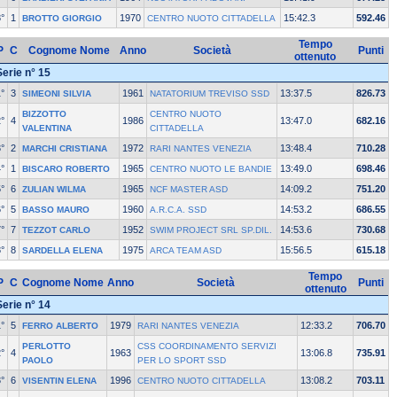
°
1
1970
15:42.3
592.46
BROTTO GIORGIO
CENTRO NUOTO CITTADELLA
Tempo
P
C
Cognome Nome
Anno
Società
Punti
ottenuto
Serie n° 15
°
3
1961
13:37.5
826.73
SIMEONI SILVIA
NATATORIUM TREVISO SSD
BIZZOTTO
CENTRO NUOTO
°
4
1986
13:47.0
682.16
VALENTINA
CITTADELLA
°
2
1972
13:48.4
710.28
MARCHI CRISTIANA
RARI NANTES VENEZIA
°
1
1965
13:49.0
698.46
BISCARO ROBERTO
CENTRO NUOTO LE BANDIE
°
6
1965
14:09.2
751.20
ZULIAN WILMA
NCF MASTER ASD
°
5
1960
14:53.2
686.55
BASSO MAURO
A.R.C.A. SSD
°
7
1952
14:53.6
730.68
TEZZOT CARLO
SWIM PROJECT SRL SP.DIL.
°
8
1975
15:56.5
615.18
SARDELLA ELENA
ARCA TEAM ASD
Tempo
P
C
Cognome Nome
Anno
Società
Punti
ottenuto
Serie n° 14
°
5
1979
12:33.2
706.70
FERRO ALBERTO
RARI NANTES VENEZIA
PERLOTTO
CSS COORDINAMENTO SERVIZI
°
4
1963
13:06.8
735.91
PAOLO
PER LO SPORT SSD
°
6
1996
13:08.2
703.11
VISENTIN ELENA
CENTRO NUOTO CITTADELLA