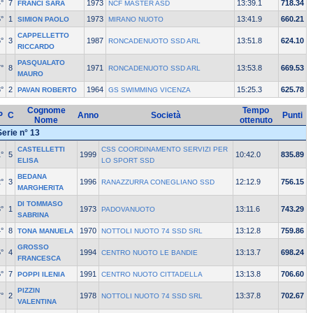
°
7
1973
13:39.1
718.34
FRANCI SARA
NCF MASTER ASD
°
1
1973
13:41.9
660.21
SIMION PAOLO
MIRANO NUOTO
CAPPELLETTO
°
3
1987
13:51.8
624.10
RONCADENUOTO SSD ARL
RICCARDO
PASQUALATO
°
8
1971
13:53.8
669.53
RONCADENUOTO SSD ARL
MAURO
°
2
1964
15:25.3
625.78
PAVAN ROBERTO
GS SWIMMING VICENZA
Cognome
Tempo
P
C
Anno
Società
Punti
Nome
ottenuto
Serie n° 13
CASTELLETTI
CSS COORDINAMENTO SERVIZI PER
°
5
1999
10:42.0
835.89
ELISA
LO SPORT SSD
BEDANA
°
3
1996
12:12.9
756.15
RANAZZURRA CONEGLIANO SSD
MARGHERITA
DI TOMMASO
°
1
1973
13:11.6
743.29
PADOVANUOTO
SABRINA
°
8
1970
13:12.8
759.86
TONA MANUELA
NOTTOLI NUOTO 74 SSD SRL
GROSSO
°
4
1994
13:13.7
698.24
CENTRO NUOTO LE BANDIE
FRANCESCA
°
7
1991
13:13.8
706.60
POPPI ILENIA
CENTRO NUOTO CITTADELLA
PIZZIN
°
2
1978
13:37.8
702.67
NOTTOLI NUOTO 74 SSD SRL
VALENTINA