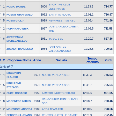
SPORTING CLUB
°
1
2000
11:53.5
714.77
ROMIO DAVIDE
LESSINIA SD
°
8
1982
12:01.1
726.97
ROSSIT GIANPAOLO
SAN VITO NUOTO
°
5
1999
12:03.4
741.86
ROSSI GIULIA
NEW FREE TIME ASD
UOEI CANDIDO CABBIA -
°
2
1987
12:09.5
711.59
PUPPINATO ERIK
TRE
ZAMPARELLI
°
6
1961
12:20.7
827.86
TA.BU. SSD
MICHELANGELO
RARI NANTES
°
7
1984
12:28.8
700.08
ZUGNO FRANCESCO
VALSUGANA SSD
Tempo
P
C
Cognome Nome
Anno
Società
Punti
ottenuto
Serie n° 7
BISCONTIN
°
4
1974
11:39.3
775.93
NUOTO VENEZIA SSD
CLAUDIO
DISTEFANO
°
5
1972
11:48.7
765.64
NUOTO VENEZIA SSD
STEFANO
°
3
1955
12:04.6
901.05
CUCE' ROSARIO
AMATORI NUOTO SSD ARL
RANAZZURRA CONEGLIANO
°
8
1981
12:08.7
730.46
MODENESE MIRKO
SSD
°
2
1980
12:10.5
728.66
MONTUORI ANDREA
ARCA TEAM ASD
°
7
1967
12:21.9
752.45
CENDRON LUCIANO
CENTRO NUOTO LE BANDIE