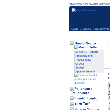
HOME
>
NUOTO
>
MANIFESTAZ
Nuoto
MANIFESTAZIONI
Presentazione
Regolamento
Circolari
Società
Approfondimenti
T
B
Pallanuoto
1
Fondo
2
Tuffi
Syncro
3