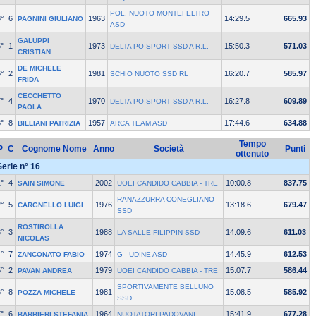
POL. NUOTO MONTEFELTRO
°
6
1963
14:29.5
665.93
PAGNINI GIULIANO
ASD
GALUPPI
°
1
1973
15:50.3
571.03
DELTA PO SPORT SSD A R.L.
CRISTIAN
DE MICHELE
°
2
1981
16:20.7
585.97
SCHIO NUOTO SSD RL
FRIDA
CECCHETTO
°
4
1970
16:27.8
609.89
DELTA PO SPORT SSD A R.L.
PAOLA
°
8
1957
17:44.6
634.88
BILLIANI PATRIZIA
ARCA TEAM ASD
Tempo
P
C
Cognome Nome
Anno
Società
Punti
ottenuto
Serie n° 16
°
4
2002
10:00.8
837.75
SAIN SIMONE
UOEI CANDIDO CABBIA - TRE
RANAZZURRA CONEGLIANO
°
5
1976
13:18.6
679.47
CARGNELLO LUIGI
SSD
ROSTIROLLA
°
3
1988
14:09.6
611.03
LA SALLE-FILIPPIN SSD
NICOLAS
°
7
1974
14:45.9
612.53
ZANCONATO FABIO
G - UDINE ASD
°
2
1979
15:07.7
586.44
PAVAN ANDREA
UOEI CANDIDO CABBIA - TRE
SPORTIVAMENTE BELLUNO
°
8
1981
15:08.5
585.92
POZZA MICHELE
SSD
°
6
1964
15:41.9
677.28
BARBIERI STEFANIA
NUOTATORI PADOVANI