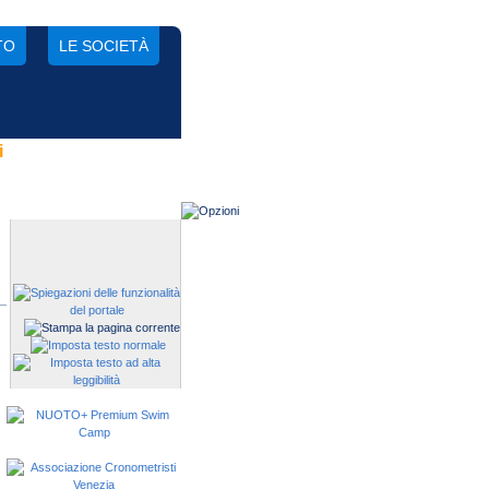
TO
LE SOCIETÀ
i
Gestisci una società?
Devi iscrivere i tuoi atleti alle
manifestazioni?