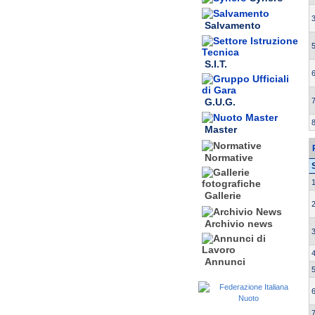
3
Salvamento
5
S.I.T.
6
G.U.G.
7
8
Master
Normative
1
Gallerie
2
Archivio news
3
4
Annunci
5
6
7