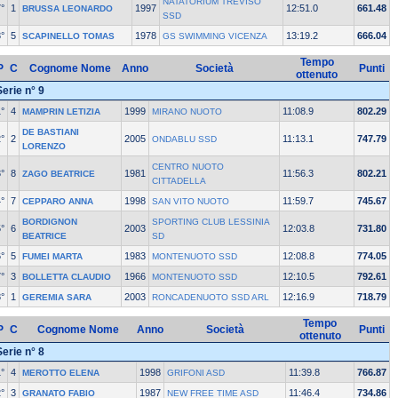
NATATORIUM TREVISO
°
1
1997
12:51.0
661.48
BRUSSA LEONARDO
SSD
°
5
1978
13:19.2
666.04
SCAPINELLO TOMAS
GS SWIMMING VICENZA
Tempo
P
C
Cognome Nome
Anno
Società
Punti
ottenuto
Serie n° 9
°
4
1999
11:08.9
802.29
MAMPRIN LETIZIA
MIRANO NUOTO
DE BASTIANI
°
2
2005
11:13.1
747.79
ONDABLU SSD
LORENZO
CENTRO NUOTO
°
8
1981
11:56.3
802.21
ZAGO BEATRICE
CITTADELLA
°
7
1998
11:59.7
745.67
CEPPARO ANNA
SAN VITO NUOTO
BORDIGNON
SPORTING CLUB LESSINIA
°
6
2003
12:03.8
731.80
BEATRICE
SD
°
5
1983
12:08.8
774.05
FUMEI MARTA
MONTENUOTO SSD
°
3
1966
12:10.5
792.61
BOLLETTA CLAUDIO
MONTENUOTO SSD
°
1
2003
12:16.9
718.79
GEREMIA SARA
RONCADENUOTO SSD ARL
Tempo
P
C
Cognome Nome
Anno
Società
Punti
ottenuto
Serie n° 8
°
4
1998
11:39.8
766.87
MEROTTO ELENA
GRIFONI ASD
°
3
1987
11:46.4
734.86
GRANATO FABIO
NEW FREE TIME ASD