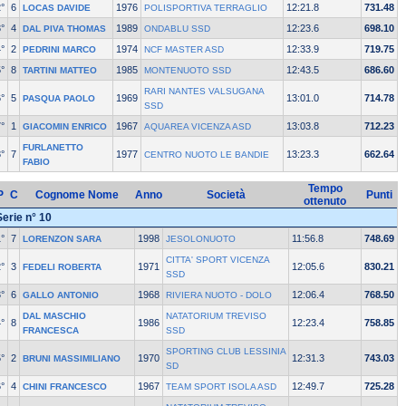
°
6
1976
12:21.8
731.48
LOCAS DAVIDE
POLISPORTIVA TERRAGLIO
°
4
1989
12:23.6
698.10
DAL PIVA THOMAS
ONDABLU SSD
°
2
1974
12:33.9
719.75
PEDRINI MARCO
NCF MASTER ASD
°
8
1985
12:43.5
686.60
TARTINI MATTEO
MONTENUOTO SSD
RARI NANTES VALSUGANA
°
5
1969
13:01.0
714.78
PASQUA PAOLO
SSD
°
1
1967
13:03.8
712.23
GIACOMIN ENRICO
AQUAREA VICENZA ASD
FURLANETTO
°
7
1977
13:23.3
662.64
CENTRO NUOTO LE BANDIE
FABIO
Tempo
P
C
Cognome Nome
Anno
Società
Punti
ottenuto
Serie n° 10
°
7
1998
11:56.8
748.69
LORENZON SARA
JESOLONUOTO
CITTA' SPORT VICENZA
°
3
1971
12:05.6
830.21
FEDELI ROBERTA
SSD
°
6
1968
12:06.4
768.50
GALLO ANTONIO
RIVIERA NUOTO - DOLO
DAL MASCHIO
NATATORIUM TREVISO
°
8
1986
12:23.4
758.85
FRANCESCA
SSD
SPORTING CLUB LESSINIA
°
2
1970
12:31.3
743.03
BRUNI MASSIMILIANO
SD
°
4
1967
12:49.7
725.28
CHINI FRANCESCO
TEAM SPORT ISOLA ASD