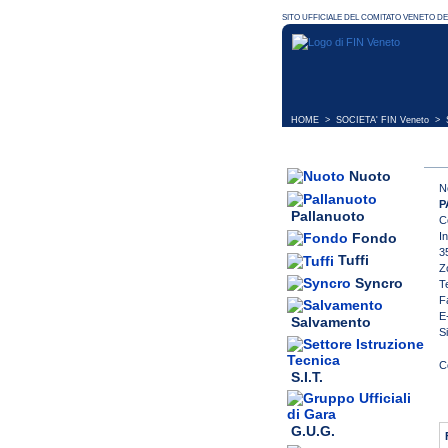
HOME
>
SOCIETA' FIN Veneto
> S
Nuoto
N
P
Pallanuoto
C
I
Fondo
3
Tuffi
Z
Syncro
T
F
E
Salvamento
S
S.I.T.
G.U.G.