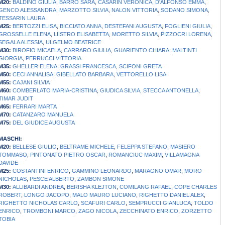
M20:
BALDINO GIULIA
,
BARRO SARA
,
CASARIN VERONICA
,
D'ALFONSO EMMA
,
GENCO ALESSANDRA
,
MARZOTTO SILVIA
,
NALON VITTORIA
,
SODANO SIMONA
,
TESSARIN LAURA
M25:
BERTOZZI ELISA
,
BICCIATO ANNA
,
DESTEFANI AUGUSTA
,
FOGLIENI GIULIA
,
GROSSELLE ELENA
,
LIISTRO ELISABETTA
,
MORETTO SILVIA
,
PIZZOCRI LORENA
,
SEGALA ALESSIA
,
ULGELMO BEATRICE
M30:
BIROFIO MICAELA
,
CARRARO GIULIA
,
GUARIENTO CHIARA
,
MALTINTI
GIORGIA
,
PERRUCCI VITTORIA
M35:
GHELLER ELENA
,
GRASSI FRANCESCA
,
SCIFONI GRETA
M50:
CECI ANNALISA
,
GIBELLATO BARBARA
,
VETTORELLO LISA
M55:
CAJANI SILVIA
M60:
COMBERLATO MARIA-CRISTINA
,
GIUDICA SILVIA
,
STECCA ANTONELLA
,
TIMAR JUDIT
M65:
FERRARI MARTA
M70:
CATANZARO MANUELA
M75:
DEL GIUDICE AUGUSTA
MASCHI:
M20:
BELLESE GIULIO
,
BELTRAME MICHELE
,
FELEPPA STEFANO
,
MASIERO
TOMMASO
,
PINTONATO PIETRO OSCAR
,
ROMANCIUC MAXIM
,
VILLAMAGNA
DAVIDE
M25:
COSTANTINI ENRICO
,
GAMMINO LEONARDO
,
MARAGNO OMAR
,
MORO
NICHOLAS
,
PESCE ALBERTO
,
ZAMBON SIMONE
M30:
ALLIBARDI ANDREA
,
BERISHA KLEJTON
,
COMILANG RAFAEL
,
COPE CHARLES
ROBERT
,
LONGO JACOPO
,
MALO MAURO LUCIANO
,
RIGHETTO DANIEL ALEX
,
RIGHETTO NICHOLAS CARLO
,
SCAFURI CARLO
,
SEMPRUCCI GIANLUCA
,
TOLDO
ENRICO
,
TROMBONI MARCO
,
ZAGO NICOLA
,
ZECCHINATO ENRICO
,
ZORZETTO
TOBIA