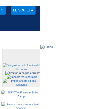
TO
LE SOCIETÀ
A
Gestisci una società?
Devi iscrivere i tuoi atleti alle
manifestazioni?