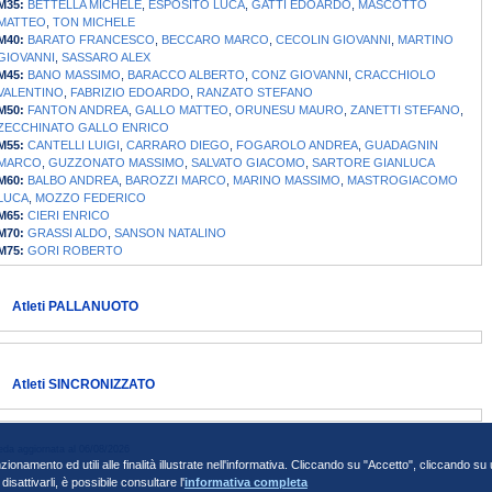
M35:
BETTELLA MICHELE
,
ESPOSITO LUCA
,
GATTI EDOARDO
,
MASCOTTO
MATTEO
,
TON MICHELE
M40:
BARATO FRANCESCO
,
BECCARO MARCO
,
CECOLIN GIOVANNI
,
MARTINO
GIOVANNI
,
SASSARO ALEX
M45:
BANO MASSIMO
,
BARACCO ALBERTO
,
CONZ GIOVANNI
,
CRACCHIOLO
VALENTINO
,
FABRIZIO EDOARDO
,
RANZATO STEFANO
M50:
FANTON ANDREA
,
GALLO MATTEO
,
ORUNESU MAURO
,
ZANETTI STEFANO
,
ZECCHINATO GALLO ENRICO
M55:
CANTELLI LUIGI
,
CARRARO DIEGO
,
FOGAROLO ANDREA
,
GUADAGNIN
MARCO
,
GUZZONATO MASSIMO
,
SALVATO GIACOMO
,
SARTORE GIANLUCA
M60:
BALBO ANDREA
,
BAROZZI MARCO
,
MARINO MASSIMO
,
MASTROGIACOMO
LUCA
,
MOZZO FEDERICO
M65:
CIERI ENRICO
M70:
GRASSI ALDO
,
SANSON NATALINO
M75:
GORI ROBERTO
Atleti PALLANUOTO
Atleti SINCRONIZZATO
da aggiornata al 06/08/2026
nzionamento ed utili alle finalità illustrate nell'informativa. Cliccando su "Accetto", cliccando s
sattivarli, è possibile consultare l'
informativa completa
va 01384031009