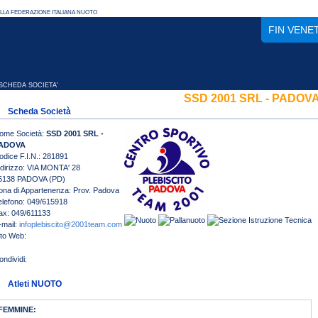
FIN VENE
CHEDA SOCIETA'
SSD 2001 SRL - PADOV
Scheda Società
ome Società:
SSD 2001 SRL -
ADOVA
odice F.I.N.: 281891
ndirizzo: VIA MONTA' 28
5138 PADOVA (PD)
ona di Appartenenza: Prov. Padova
elefono: 049/615918
ax: 049/611133
-mail:
infoplebiscito@2001team.com
ito Web:
Atleti NUOTO
FEMMINE: