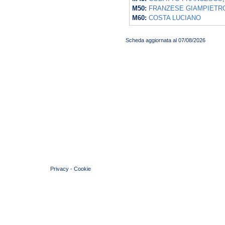
M50:
FRANZESE GIAMPIETR
M60:
COSTA LUCIANO
Scheda aggiornata al 07/08/2026
© 2004 Copyright by FIN Veneto - P.Iva 01384031009
Privacy
-
Cookie