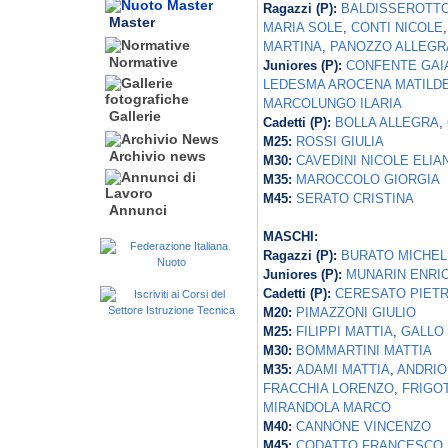
Ragazzi (P):
BALDISSEROTTO
Master
MARIA SOLE
,
CONTI NICOLE
MARTINA
,
PANOZZO ALLEGR
Normative
Juniores (P):
CONFENTE GAI
LEDESMA AROCENA MATILD
MARCOLUNGO ILARIA
Gallerie
Cadetti (P):
BOLLA ALLEGRA
,
M25:
ROSSI GIULIA
Archivio news
M30:
CAVEDINI NICOLE ELIA
M35:
MAROCCOLO GIORGIA
M45:
SERATO CRISTINA
Annunci
MASCHI:
Ragazzi (P):
BURATO MICHEL
Juniores (P):
MUNARIN ENRI
Cadetti (P):
CERESATO PIET
M20:
PIMAZZONI GIULIO
M25:
FILIPPI MATTIA
,
GALLO 
M30:
BOMMARTINI MATTIA
M35:
ADAMI MATTIA
,
ANDRIO
FRACCHIA LORENZO
,
FRIGO
MIRANDOLA MARCO
M40:
CANNONE VINCENZO
M45:
CODATTO FRANCESCO