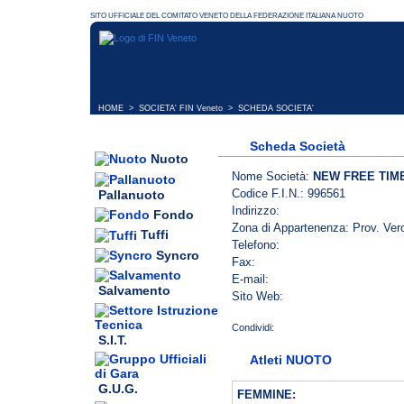
HOME
>
SOCIETA' FIN Veneto
> SCHEDA SOCIETA'
Scheda Società
Nuoto
Nome Società:
NEW FREE TIM
Codice F.I.N.: 996561
Pallanuoto
Indirizzo:
Fondo
Zona di Appartenenza: Prov. Ver
Tuffi
Telefono:
Syncro
Fax:
E-mail:
Salvamento
Sito Web:
S.I.T.
Atleti NUOTO
G.U.G.
FEMMINE: