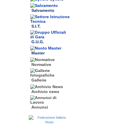
Salvamento
S.I.T.
G.U.G.
Master
Normative
Gallerie
Archivio news
Annunci