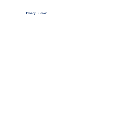
© 2004 Copyright by FIN Veneto - P.Iva 01384031009
Privacy
-
Cookie