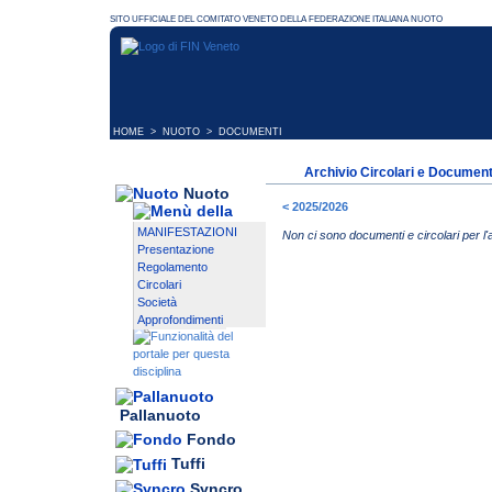
HOME
>
NUOTO
> DOCUMENTI
Archivio Circolari e Document
Nuoto
< 2025/2026
MANIFESTAZIONI
Non ci sono documenti e circolari per l'a
Presentazione
Regolamento
Circolari
Società
Approfondimenti
Pallanuoto
Fondo
Tuffi
Syncro