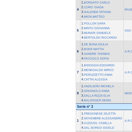
1.
BORGATO CARLO
2.
CORO' GIADA
4
RIVI
3.
GALENDA TATIANA
4.
MION MATTEO
1.
POLLON SARA
2.
MINTO GIOVANNA
5
SSD 
3.
MUNARI SAMUELE
4.
BERTOLDO RICCARDO
1.
DE BONA GIULIA
2.
BOER MATTIA
6
A.R.
3.
SANDRE THOMAS
4.
FACCIOLO SOFIA
1.
BIDOGGIA EDOARDO
2.
MENEGALDO MIRCO
7
A.R.
3.
PERUZZETTO ANNA
4.
CATTAI ALESSIA
1.
ANZILIERO MICHELA
2.
SPAGNOLO ANNA
8
MON
3.
DALLA RIZZA ELIA
4.
BALDISSER DENIS
Serie n° 3
1.
FREGONESE DILETTA
2.
NOVEMBRE ALESSANDRO
1
A.R.
3.
CUZZUOL CAMILLA
4.
DAL BORGO GIOELE