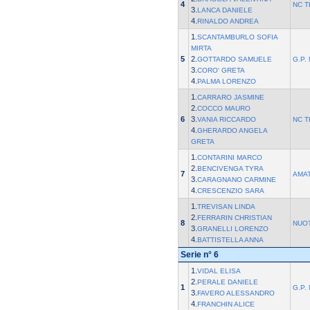
4
NC T
3.
LANCA DANIELE
4.
RINALDO ANDREA
1.
SCANTAMBURLO SOFIA
MIRTA
5
2.
GOTTARDO SAMUELE
G.P.
3.
CORO' GRETA
4.
PALMA LORENZO
1.
CARRARO JASMINE
2.
COCCO MAURO
6
3.
VANIA RICCARDO
NC T
4.
GHERARDO ANGELA
GRETA
1.
CONTARINI MARCO
2.
BENCIVENGA TYRA
7
AMAT
3.
CARAGNANO CARMINE
4.
CRESCENZIO SARA
1.
TREVISAN LINDA
2.
FERRARIN CHRISTIAN
8
NUOT
3.
GRANELLI LORENZO
4.
BATTISTELLA ANNA
Serie n° 6
1.
VIDAL ELISA
2.
PERALE DANIELE
1
G.P.
3.
FAVERO ALESSANDRO
4.
FRANCHIN ALICE