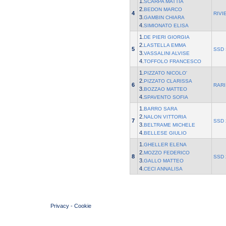
1.
SCARPA MATTIA
2.
BEDON MARCO
4
RIVI
3.
GAMBIN CHIARA
4.
SIMIONATO ELISA
1.
DE PIERI GIORGIA
2.
LASTELLA EMMA
5
SSD 
3.
VASSALINI ALVISE
4.
TOFFOLO FRANCESCO
1.
PIZZATO NICOLO'
2.
PIZZATO CLARISSA
6
RARI
3.
BOZZAO MATTEO
4.
SPAVENTO SOFIA
1.
BARRO SARA
2.
NALON VITTORIA
7
SSD 
3.
BELTRAME MICHELE
4.
BELLESE GIULIO
1.
GHELLER ELENA
2.
MOZZO FEDERICO
8
SSD 
3.
GALLO MATTEO
4.
CECI ANNALISA
© 2004 Copyright by FIN Veneto - P.Iva 01384031009
Privacy
-
Cookie