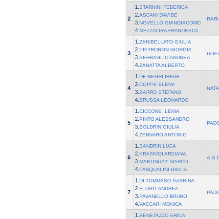
1.
STARNINI FEDERICA
2.
ASCANI DAVIDE
2
RARI
3.
NOVELLO GIANGIACOMO
4.
MEZZALIRA FRANCESCA
1.
ZANIBELLATO GIULIA
2.
PIETROBON GIORGIA
3
UOEI
3.
SERRAGLIO ANDREA
4.
ZANATTA ALBERTO
1.
DE NEGRI IRENE
2.
COPPE ELENA
4
NATA
3.
BARRO STEFANO
4.
BRUSSA LEONARDO
1.
CICCONE ILENIA
2.
PINTO ALESSANDRO
5
PAD
3.
BOLDRIN GIULIA
4.
ZENNARO ANTONIO
1.
SANDRIN LUCA
2.
KRASNIQI ARDIANA
6
A.S.
3.
MARTINUZZI MARCO
4.
PASQUALINI GIULIA
1.
DI TOMMASO SABRINA
2.
FLORIT ANDREA
7
PAD
3.
PAVANELLO BRUNO
4.
VACCARI MONICA
1.
BENETAZZO ERICA