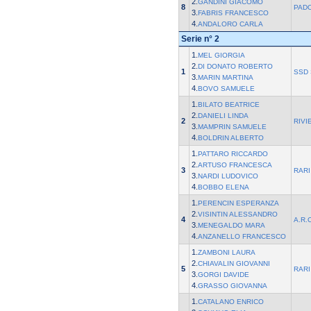
2.
GANDINI GIACOMO
8
PAD
3.
FABRIS FRANCESCO
4.
ANDALORO CARLA
Serie n° 2
1.
MEL GIORGIA
2.
DI DONATO ROBERTO
1
SSD 
3.
MARIN MARTINA
4.
BOVO SAMUELE
1.
BILATO BEATRICE
2.
DANIELI LINDA
2
RIVI
3.
MAMPRIN SAMUELE
4.
BOLDRIN ALBERTO
1.
PATTARO RICCARDO
2.
ARTUSO FRANCESCA
3
RARI
3.
NARDI LUDOVICO
4.
BOBBO ELENA
1.
PERENCIN ESPERANZA
2.
VISINTIN ALESSANDRO
4
A.R.
3.
MENEGALDO MARA
4.
ANZANELLO FRANCESCO
1.
ZAMBONI LAURA
2.
CHIAVALIN GIOVANNI
5
RARI
3.
GORGI DAVIDE
4.
GRASSO GIOVANNA
1.
CATALANO ENRICO