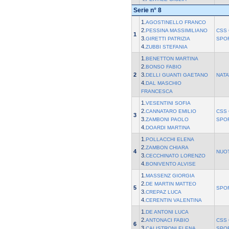
Serie n° 8
1.
AGOSTINELLO FRANCO
2.
PESSINA MASSIMILIANO
CSS 
1
3.
GIRETTI PATRIZIA
SPO
4.
ZUBBI STEFANIA
1.
BENETTON MARTINA
2.
BONSO FABIO
2
3.
DELLI GUANTI GAETANO
NATA
4.
DAL MASCHIO
FRANCESCA
1.
VESENTINI SOFIA
2.
CANNATARO EMILIO
CSS 
3
3.
ZAMBONI PAOLO
SPO
4.
DOARDI MARTINA
1.
POLLACCHI ELENA
2.
ZAMBON CHIARA
4
NUOT
3.
CECCHINATO LORENZO
4.
BONIVENTO ALVISE
1.
MASSENZ GIORGIA
2.
DE MARTIN MATTEO
5
SPO
3.
CREPAZ LUCA
4.
CERENTIN VALENTINA
1.
DE ANTONI LUCA
2.
ANTONACI FABIO
CSS 
6
3.
CALISTRONI ELENA
SPO