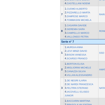
4.
CASTELLANI NOEMI
1.
CUOMO ALBERTO
2.
PIZZARELLO MARTA
7
RARI
3.
ZAMPESE MARCO
4.
TOMMASINI MICHELA
1.
CASARIN DAVIDE
2.
GEREMIA SARA
8
RON
3.
CAMPELLO MARCO
4.
VALLONGO PETRA
Serie n° 7
1.
MURGIA ANNA
2.
LEVI MINZI DAVID
1
SSD 
3.
BISON VANESSA
4.
SCARSO FRANCO
1.
BERTON ELISA
2.
MIGLIORINI MICHELE
2
AMAT
3.
CANAZZA SILVIA
4.
VILLAN ALESSANDRO
1.
DE NEGRI ILARIA
2.
DE NARDI FRANCESCA
3
3.
FELTRIN STEFANO
NATA
4.
IACOVELLI ELISEO
JUNIOR
1.
BACCARIN MARTINA
2.
BRASOLA VALENTINA