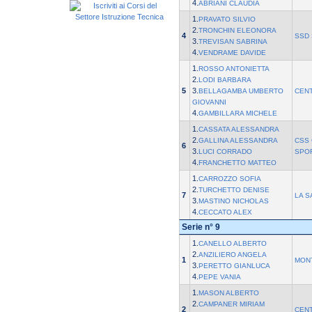
4.
ABRIANI CLAUDIA
1.
PRAVATO SILVIO
2.
TRONCHIN ELEONORA
4
SSD 
3.
TREVISAN SABRINA
4.
VENDRAME DAVIDE
1.
ROSSO ANTONIETTA
2.
LODI BARBARA
5
3.
BELLAGAMBA UMBERTO
CEN
GIOVANNI
4.
GAMBILLARA MICHELE
1.
CASSATA ALESSANDRA
2.
GALLINA ALESSANDRA
CSS 
6
3.
LUCI CORRADO
SPO
4.
FRANCHETTO MATTEO
1.
CARROZZO SOFIA
2.
TURCHETTO DENISE
7
LA S
3.
MASTINO NICHOLAS
4.
CECCATO ALEX
Serie n° 9
1.
CANELLO ALBERTO
2.
ANZILIERO ANGELA
1
MON
3.
PERETTO GIANLUCA
4.
PEPE VANIA
1.
MASON ALBERTO
2.
CAMPANER MIRIAM
2
CEN