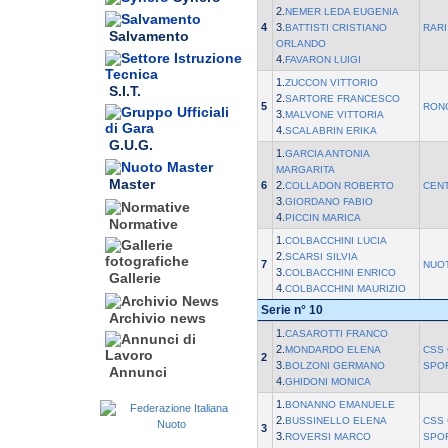
2.
NEMER LEDA EUGENIA
4
3.
BATTISTI CRISTIANO
RARI
Salvamento
ORLANDO
4.
FAVARON LUIGI
1.
ZUCCON VITTORIO
S.I.T.
2.
SARTORE FRANCESCO
5
RON
3.
MALVONE VITTORIA
4.
SCALABRIN ERIKA
G.U.G.
1.
GARCIA ANTONIA
MARGARITA
Master
6
2.
COLLADON ROBERTO
CEN
3.
GIORDANO FABIO
4.
PICCIN MARICA
Normative
1.
COLBACCHINI LUCIA
2.
SCARSI SILVIA
7
NUOT
3.
COLBACCHINI ENRICO
Gallerie
4.
COLBACCHINI MAURIZIO
Serie n° 10
Archivio news
1.
CASAROTTI FRANCO
2.
MONDARDO ELENA
CSS 
2
3.
BOLZONI GERMANO
SPO
Annunci
4.
GHIDONI MONICA
1.
BONANNO EMANUELE
2.
BUSSINELLO ELENA
CSS 
3
3.
ROVERSI MARCO
SPO