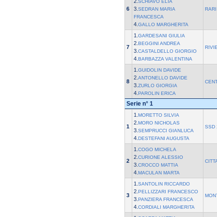
2.
SCHIAVO ELIA
6
3.
SEDRAN MARIA
RARI
FRANCESCA
4.
GALLO MARGHERITA
1.
GARDESANI GIULIA
2.
BEGGINI ANDREA
7
RIVI
3.
CASTALDELLO GIORGIO
4.
BARBAZZA VALENTINA
1.
GUIDOLIN DAVIDE
2.
ANTONELLO DAVIDE
8
CEN
3.
ZURLO GIORGIA
4.
PAROLIN ERICA
Serie n° 1
1.
MORETTO SILVIA
2.
MORO NICHOLAS
1
SSD 
3.
SEMPRUCCI GIANLUCA
4.
DESTEFANI AUGUSTA
1.
COGO MICHELA
2.
CURIONE ALESSIO
2
CITT
3.
CROCCO MATTIA
4.
MACULAN MARTA
1.
SANTOLIN RICCARDO
2.
PELLIZZARI FRANCESCO
3
MON
3.
PANZIERA FRANCESCA
4.
CORDIALI MARGHERITA