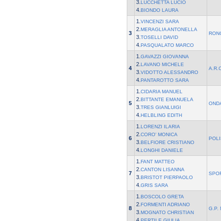
3.
LUCCHETTA LUCIO
4.
BIONDO LAURA
1.
VINCENZI SARA
2.
MERAGLIA ANTONELLA
3
RON
3.
TOSELLI DAVID
4.
PASQUALATO MARCO
1.
GAVAZZI GIOVANNA
2.
LAVANO MICHELE
4
A.R.
3.
VIDOTTO ALESSANDRO
4.
PANTAROTTO SARA
1.
CIDARIA MANUEL
2.
BITTANTE EMANUELA
5
OND
3.
TRES GIANLUIGI
4.
HELBLING EDITH
1.
LORENZI ILARIA
2.
CORO' MONICA
6
POLI
3.
BELFIORE CRISTIANO
4.
LONGHI DANIELE
1.
FANT MATTEO
2.
CANTON LISANNA
7
SPO
3.
BRISTOT PIERPAOLO
4.
GRIS SARA
1.
BOSCOLO GRETA
2.
FORMENTI ADRIANO
8
G.P.
3.
MOGNATO CHRISTIAN
4.
PERTILE GIULIA