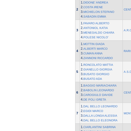
1.
DIDONE' ANDREA
2.
COSTA IRENE
2
CEN
3.
MICHIELON STEFANO
4.
SABADIN EMMA
1.
FAVARO ALBERTO
2.
ANTONIOL KATIA
3
A.R.
3.
MENEGALDO CHIARA
4.
POLESE NICOLO'
1.
MOTTIN GIADA
2.
ALBERTI MARCO
4
RARI
3.
CUMAN ANNA
4.
ZANNONI RICCARDO
1.
RONCOLATO MATTIA
2.
GIANELLO GIORGIA
5
A.S.
3.
BUSATO GIORGIO
4.
BUSATO ADA
1.
BAGGIO MARIACHIARA
2.
BABOLIN LEONARDO
6
CEN
3.
CAROGIULO DAVIDE
4.
DE POLI GRETA
1.
DAL BELLO LEONARDO
2.
EGIDI MARCO
7
MON
3.
DALLA LONGA ALESSIA
4.
DAL BELLO ELEONORA
1.
CIARLANTINI SABRINA