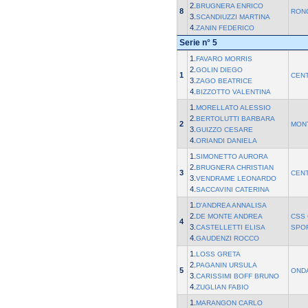
2.
BRUGNERA ENRICO
8
RON
3.
SCANDIUZZI MARTINA
4.
ZANIN FEDERICO
Serie n° 5
1.
FAVARO MORRIS
2.
GOLIN DIEGO
1
CEN
3.
ZAGO BEATRICE
4.
BIZZOTTO VALENTINA
1.
MORELLATO ALESSIO
2.
BERTOLUTTI BARBARA
2
MON
3.
GUIZZO CESARE
4.
ORIANDI DANIELA
1.
SIMONETTO AURORA
2.
BRUGNERA CHRISTIAN
3
CEN
3.
VENDRAME LEONARDO
4.
SACCAVINI CATERINA
1.
D'ANDREA ANNALISA
2.
DE MONTE ANDREA
CSS 
4
3.
CASTELLETTI ELISA
SPO
4.
GAUDENZI ROCCO
1.
LOSS GRETA
2.
PAGANIN URSULA
5
OND
3.
CARISSIMI BOFF BRUNO
4.
ZUGLIAN FABIO
1.
MARANGON CARLO