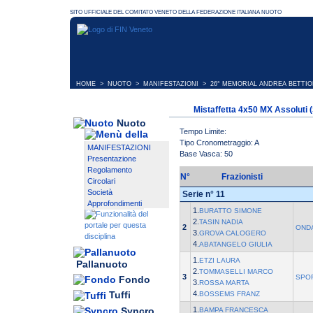
HOME
>
NUOTO
>
MANIFESTAZIONI
>
26° MEMORIAL ANDREA BETTIO
Mistaffetta 4x50 MX Assoluti (
Nuoto
Tempo Limite:
Tipo Cronometraggio: A
MANIFESTAZIONI
Base Vasca: 50
Presentazione
Regolamento
N°
Frazionisti
Circolari
Società
Serie n° 11
Approfondimenti
1.
BURATTO SIMONE
2.
TASIN NADIA
2
OND
3.
GROVA CALOGERO
4.
ABATANGELO GIULIA
1.
ETZI LAURA
Pallanuoto
2.
TOMMASELLI MARCO
3
SPO
Fondo
3.
ROSSA MARTA
4.
Tuffi
BOSSEMS FRANZ
Syncro
1.
BAMPA FRANCESCA