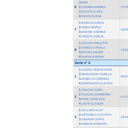
MARIA
6
2.
GUERRA ANDREA
CITT
3.
FACCIN CLARA
4.
RIGON ELENA
1.
BABOLIN ERICA
2.
ORSO MARCO
7
CEN
3.
DIDONE' ANDREA
4.
TRENTO GRETA
1.
ZULIAN CARLOTTA
2.
TONIOLO PAOLO
8
CEN
3.
ROSSO DAVIDE
4.
GHION AURORA
Serie n° 4
1.
GUIZZO SEBASTIANO
2.
MARCHESIN CAMILLA
1
MON
3.
ZANELLA LORENZO
4.
GERONAZZO ALESSIA
1.
CRACCO SARA
2.
FOSCAN GIANMARIO
2
A.R.
3.
PASE GIANLUCA
4.
LASTA CLAUDIA
1.
PALLARO ALEX
2.
ANTONELLO FILIPPO
3
CEN
3.
SABADIN SOFIA
4.
SIMIONI ROBERTA