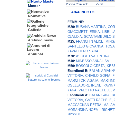
Impianto
Base vasc
Piscina Comunale
25 mt
Master
Atleti NUOTO
Normative
FEMMINE:
M20:
BUSANA MARTINA
,
COR
Gallerie
GIACOMETTI ERIKA
,
LIBBI L
CLAUDIA
,
SCANTAMBURLO S
Archivio news
M25:
FRANCHIN ALICE
,
MING
SANTELLO GIOVANNA
,
TOSA
ZAVATTIERO SARA
Annunci
M30:
ASOLATI VALENTINA
M40:
MINESSO ANNALISA
M50:
BOSCOLO GRETA
,
KEB
Esordienti B:
BALAN ARIANN
VITTORIA
,
CHIVILO' SOFIA
,
F
MARCHIORI AGATA
,
MARTINI
OSELLADORE IRENE
,
PAVIN 
YANA
,
VALOTTO RACHELE
,
V
Esordienti A:
BALAN GAIA
,
B
VITTORIA
,
GATTI RACHELE
,
MACCAGNAN PETRA
,
MALAM
MORANDINA NOEMI
,
RIGHET
NICOLE