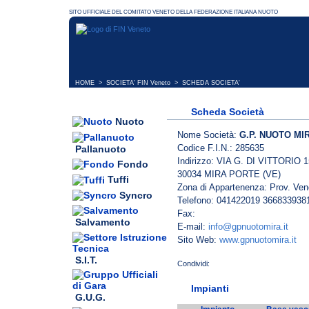
HOME
>
SOCIETA' FIN Veneto
> SCHEDA SOCIETA'
Scheda Società
Nuoto
Nome Società:
G.P. NUOTO MI
Codice F.I.N.: 285635
Pallanuoto
Indirizzo: VIA G. DI VITTORIO 1
Fondo
30034 MIRA PORTE (VE)
Tuffi
Zona di Appartenenza: Prov. Ven
Syncro
Telefono: 041422019 366833938
Fax:
Salvamento
E-mail:
info@gpnuotomira.it
Sito Web:
www.gpnuotomira.it
S.I.T.
Impianti
G.U.G.