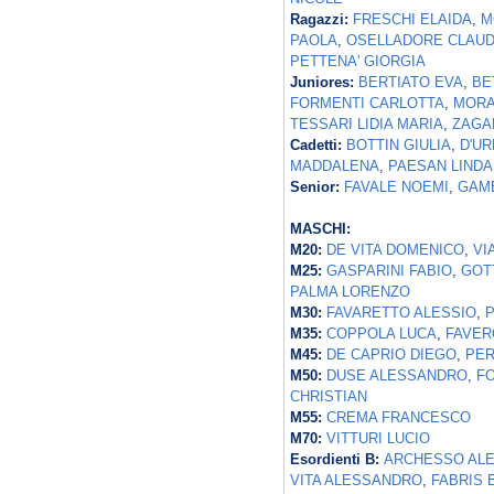
Ragazzi:
FRESCHI ELAIDA
,
M
PAOLA
,
OSELLADORE CLAUD
PETTENA' GIORGIA
Juniores:
BERTIATO EVA
,
BE
FORMENTI CARLOTTA
,
MORA
TESSARI LIDIA MARIA
,
ZAGA
Cadetti:
BOTTIN GIULIA
,
D'U
MADDALENA
,
PAESAN LINDA
Senior:
FAVALE NOEMI
,
GAM
MASCHI:
M20:
DE VITA DOMENICO
,
VI
M25:
GASPARINI FABIO
,
GOT
PALMA LORENZO
M30:
FAVARETTO ALESSIO
,
P
M35:
COPPOLA LUCA
,
FAVER
M45:
DE CAPRIO DIEGO
,
PER
M50:
DUSE ALESSANDRO
,
F
CHRISTIAN
M55:
CREMA FRANCESCO
M70:
VITTURI LUCIO
Esordienti B:
ARCHESSO AL
VITA ALESSANDRO
,
FABRIS 