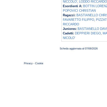
NICCOLO'
,
LODDO RICCARDO
Esordienti A:
BOTTIN LOREN
POPOVICI CHRISTIAN
Ragazzi:
BASTIANELLO CHRI
FAVARETTO FILIPPO
,
PIZZAT
RICCARDO
Juniores:
BASTIANELLO DAV
Cadetti:
DEPPIERI DIEGO
,
MA
NICOLO'
Scheda aggiornata al 07/08/2026
© 2004 Copyright by FIN Veneto - P.Iva 01384031009
Privacy
-
Cookie