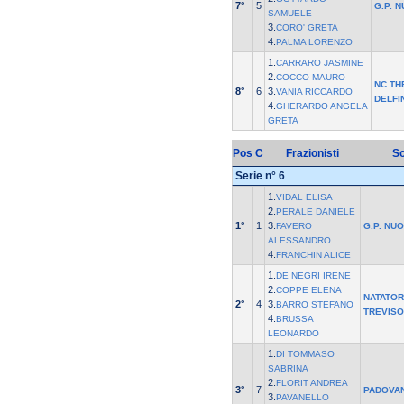
7°
5
G.P. 
SAMUELE
3.
CORO' GRETA
4.
PALMA LORENZO
1.
CARRARO JASMINE
2.
COCCO MAURO
NC TH
8°
6
3.
VANIA RICCARDO
DELFI
4.
GHERARDO ANGELA
GRETA
Pos
C
Frazionisti
So
Serie n° 6
1.
VIDAL ELISA
2.
PERALE DANIELE
1°
1
3.
FAVERO
G.P. NU
ALESSANDRO
4.
FRANCHIN ALICE
1.
DE NEGRI IRENE
2.
COPPE ELENA
NATATOR
2°
4
3.
BARRO STEFANO
TREVISO
4.
BRUSSA
LEONARDO
1.
DI TOMMASO
SABRINA
2.
FLORIT ANDREA
3°
7
PADOVA
3.
PAVANELLO