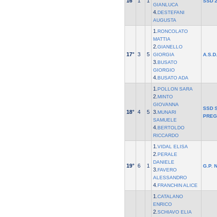
16°
1
1
SSD 2
GIANLUCA
4.
DESTEFANI
AUGUSTA
1.
RONCOLATO
MATTIA
2.
GIANELLO
17°
3
5
GIORGIA
A.S.D
3.
BUSATO
GIORGIO
4.
BUSATO ADA
1.
POLLON SARA
2.
MINTO
GIOVANNA
SSD S
18°
4
5
3.
MUNARI
PREG
SAMUELE
4.
BERTOLDO
RICCARDO
1.
VIDAL ELISA
2.
PERALE
DANIELE
19°
6
1
G.P. 
3.
FAVERO
ALESSANDRO
4.
FRANCHIN ALICE
1.
CATALANO
ENRICO
2.
SCHIAVO ELIA