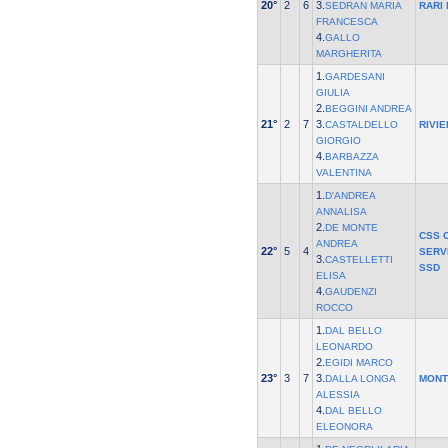
20°
2
6
3.
SEDRAN MARIA
RARI
FRANCESCA
4.
GALLO
MARGHERITA
1.
GARDESANI
GIULIA
2.
BEGGINI ANDREA
21°
2
7
3.
CASTALDELLO
RIVI
GIORGIO
4.
BARBAZZA
VALENTINA
1.
D'ANDREA
ANNALISA
2.
DE MONTE
CSS 
ANDREA
22°
5
4
SERV
3.
CASTELLETTI
SSD
ELISA
4.
GAUDENZI
ROCCO
1.
DAL BELLO
LEONARDO
2.
EGIDI MARCO
23°
3
7
3.
DALLA LONGA
MONT
ALESSIA
4.
DAL BELLO
ELEONORA