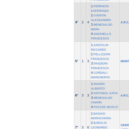
1.
PERENCIN
ESPERANZA
2.
VISINTIN
ALESSANDRO
4°
2
4
A.R.C
3.
MENEGALDO
MARA
4.
ANZANELLO
FRANCESCO
1.
SANTOLIN
RICCARDO
2.
PELLIZZARI
FRANCESCO
5°
1
3
MONT
3.
PANZIERA
FRANCESCA
4.
CORDIALI
MARGHERITA
1.
FAVARO
ALBERTO
2.
ANTONIOL KATIA
6°
3
3
A.R.C
3.
MENEGALDO
CHIARA
4.
POLESE NICOLO'
1.
BAGGIO
MARIACHIARA
2.
BABOLIN
CENT
7°
3
6
LEONARDO