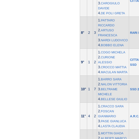
CITT
3.
CAROGIULO
DAVIDE
4.
DE POLI GRETA
1.
PATTARO
RICCARDO
2.
ARTUSO
8°
2
3
RARI
FRANCESCA
3.
NARDI LUDOVICO
4.
BOBBO ELENA
1.
COGO MICHELA
2.
CURIONE
CITTA
9°
1
2
ALESSIO
SSD
3.
CROCCO MATTIA
4.
MACULAN MARTA
1.
BARRO SARA
2.
NALON VITTORIA
10°
1
7
3.
BELTRAME
SSD 2
MICHELE
4.
BELLESE GIULIO
1.
CRACCO SARA
2.
FOSCAN
11°
4
2
GIANMARIO
A.R.C
3.
PASE GIANLUCA
4.
LASTA CLAUDIA
1.
MOTTIN GIADA
2.
ALBERTI MARCO