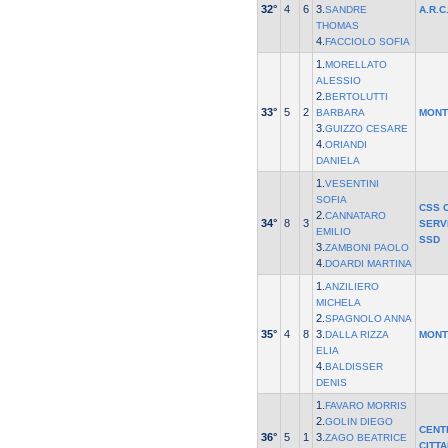
32°
4
6
3.
SANDRE
A.R.C
THOMAS
4.
FACCIOLO SOFIA
1.
MORELLATO
ALESSIO
2.
BERTOLUTTI
33°
5
2
BARBARA
MONT
3.
GUIZZO CESARE
4.
ORIANDI
DANIELA
1.
VESENTINI
SOFIA
CSS 
2.
CANNATARO
34°
8
3
SERV
EMILIO
SSD
3.
ZAMBONI PAOLO
4.
DOARDI MARTINA
1.
ANZILIERO
MICHELA
2.
SPAGNOLO ANNA
35°
4
8
3.
DALLA RIZZA
MONT
ELIA
4.
BALDISSER
DENIS
1.
FAVARO MORRIS
2.
GOLIN DIEGO
CENT
36°
5
1
3.
ZAGO BEATRICE
CITT