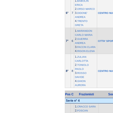
1.
BABOLIN
ERICA
2.
ORSO MARCO
6°
7
3.
DIDONE'
CENTRO NU
ANDREA
4.
TRENTO
GRETA
1.
MARANGON
CARLO MARIA
2.
GUERRA
7°
6
CITTA' SPO
ANDREA
3.
FACCIN CLARA
4.
RIGON ELENA
1.
ZULIAN
CARLOTTA
2.
TONIOLO
PAOLO
8°
8
CENTRO NU
3.
ROSSO
DAVIDE
4.
GHION
AURORA
Pos
C
Frazionisti
Soc
Serie n° 4
1.
CRACCO SARA
2.
FOSCAN