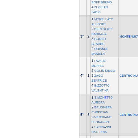
BOFF BRUNO
4.
ZUGLIAN
FABIO
1.
MORELLATO
ALESSIO
2.
BERTOLUTTI
BARBARA
3°
2
MONTENUO
3.
GUIZZO
CESARE
4.
ORIANDI
DANIELA
1.
FAVARO
MORRIS
2.
GOLIN DIEGO
4°
1
3.
ZAGO
CENTRO NU
BEATRICE
4.
BIZZOTTO
VALENTINA
1.
SIMONETTO
AURORA
2.
BRUGNERA
CHRISTIAN
5°
3
CENTRO NU
3.
VENDRAME
LEONARDO
4.
SACCAVINI
CATERINA