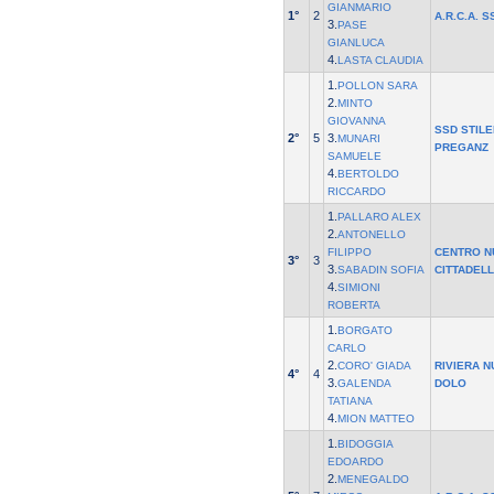
GIANMARIO
1°
2
A.R.C.A. S
3.
PASE
GIANLUCA
4.
LASTA CLAUDIA
1.
POLLON SARA
2.
MINTO
GIOVANNA
SSD STILE
2°
5
3.
MUNARI
PREGANZ
SAMUELE
4.
BERTOLDO
RICCARDO
1.
PALLARO ALEX
2.
ANTONELLO
FILIPPO
CENTRO N
3°
3
3.
SABADIN SOFIA
CITTADEL
4.
SIMIONI
ROBERTA
1.
BORGATO
CARLO
2.
CORO' GIADA
RIVIERA N
4°
4
3.
GALENDA
DOLO
TATIANA
4.
MION MATTEO
1.
BIDOGGIA
EDOARDO
2.
MENEGALDO