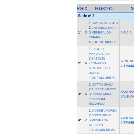
Pos
C
Frazionisti
S
Serie n° 3
1.
FAVARO ALBERTO
2.
ANTONIOL KATIA
1°
3
3.
MENEGALDO
A.R.C.A.
CHIARA
4.
POLESE NICOLO'
1.
BAGGIO
MARIACHIARA
2.
BABOLIN
CENTRO
2°
6
LEONARDO
CITTADE
3.
CAROGIULO
DAVIDE
4.
DE POLI GRETA
1.
MOTTIN GIADA
2.
ALBERTI MARCO
RARI NA
3°
4
3.
CUMAN ANNA
VALSUG
4.
ZANNONI
RICCARDO
1.
DIDONE' ANDREA
2.
COSTA IRENE
CENTRO
4°
2
3.
MICHIELON
CITTADE
STEFANO
4.
SABADIN EMMA