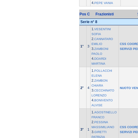
4.
PEPE VANIA
Pos
C
Frazionisti
Serie n° 8
1.
VESENTINI
SOFIA
2.
CANNATARO
EMILIO
CSS COOR
1°
3
3.
ZAMBONI
SERVIZI P
PAOLO
4.
DOARDI
MARTINA
1.
POLLACCHI
ELENA
2.
ZAMBON
CHIARA
2°
4
NUOTO VEN
3.
CECCHINATO
LORENZO
4.
BONIVENTO
ALVISE
1.
AGOSTINELLO
FRANCO
2.
PESSINA
MASSIMILIANO
CSS COOR
3°
1
3.
GIRETTI
SERVIZI P
PATRIZIA