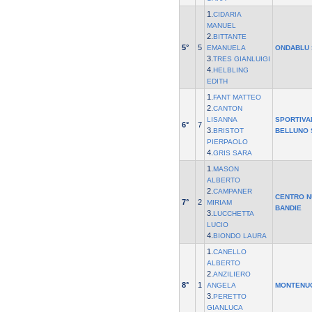
1.
CIDARIA
MANUEL
2.
BITTANTE
5°
5
EMANUELA
ONDABLU
3.
TRES GIANLUIGI
4.
HELBLING
EDITH
1.
FANT MATTEO
2.
CANTON
LISANNA
SPORTIVA
6°
7
3.
BRISTOT
BELLUNO 
PIERPAOLO
4.
GRIS SARA
1.
MASON
ALBERTO
2.
CAMPANER
CENTRO N
7°
2
MIRIAM
BANDIE
3.
LUCCHETTA
LUCIO
4.
BIONDO LAURA
1.
CANELLO
ALBERTO
2.
ANZILIERO
8°
1
ANGELA
MONTENU
3.
PERETTO
GIANLUCA