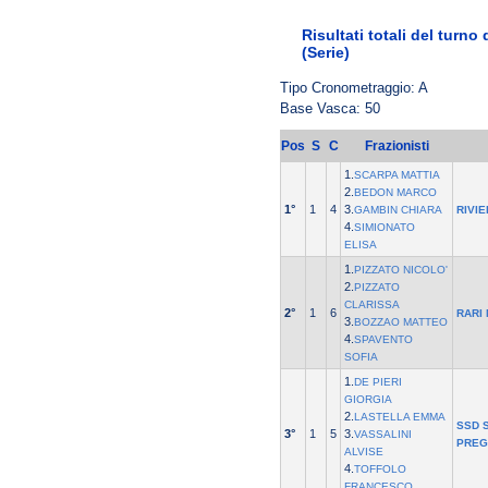
Risultati totali del turno
(Serie)
Tipo Cronometraggio: A
Base Vasca: 50
Pos
S
C
Frazionisti
1.
SCARPA MATTIA
2.
BEDON MARCO
1°
1
4
3.
GAMBIN CHIARA
RIVI
4.
SIMIONATO
ELISA
1.
PIZZATO NICOLO'
2.
PIZZATO
CLARISSA
2°
1
6
RARI
3.
BOZZAO MATTEO
4.
SPAVENTO
SOFIA
1.
DE PIERI
GIORGIA
2.
LASTELLA EMMA
SSD S
3°
1
5
3.
VASSALINI
PREG
ALVISE
4.
TOFFOLO
FRANCESCO