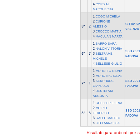
4.
CORDIALI
MARGHERITA
1.
COGO MICHELA
2.
CURIONE
CITTA' S
5°
2
ALESSIO
VICENZA
3.
CROCCO MATTIA
4.
MACULAN MARTA
1.
BARRO SARA
2.
NALON VITTORIA
SSD 2001
6°
7
3.
BELTRAME
PADOVA
MICHELE
4.
BELLESE GIULIO
1.
MORETTO SILVIA
2.
MORO NICHOLAS
3.
SEMPRUCCI
SSD 2001
7°
1
GIANLUCA
PADOVA
4.
DESTEFANI
AUGUSTA
1.
GHELLER ELENA
2.
MOZZO
SSD 2001
8°
8
FEDERICO
PADOVA
3.
GALLO MATTEO
4.
CECI ANNALISA
Risultati gara ordinati per s