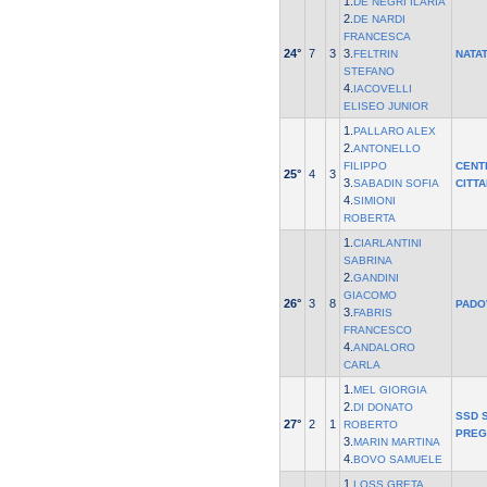
1.
DE NEGRI ILARIA
2.
DE NARDI
FRANCESCA
24°
7
3
3.
FELTRIN
NATA
STEFANO
4.
IACOVELLI
ELISEO JUNIOR
1.
PALLARO ALEX
2.
ANTONELLO
FILIPPO
CENT
25°
4
3
3.
SABADIN SOFIA
CITT
4.
SIMIONI
ROBERTA
1.
CIARLANTINI
SABRINA
2.
GANDINI
GIACOMO
26°
3
8
PADO
3.
FABRIS
FRANCESCO
4.
ANDALORO
CARLA
1.
MEL GIORGIA
2.
DI DONATO
SSD S
27°
2
1
ROBERTO
PREG
3.
MARIN MARTINA
4.
BOVO SAMUELE
1.
LOSS GRETA