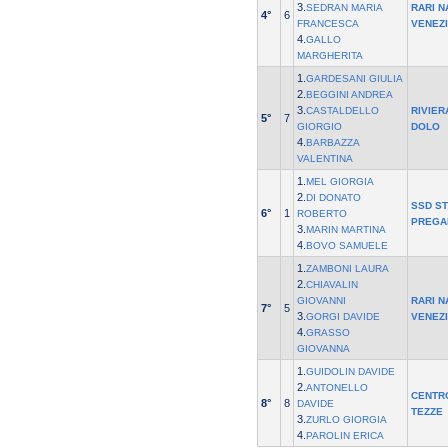
3.
SEDRAN MARIA
RARI 
4°
6
FRANCESCA
VENEZ
4.
GALLO
MARGHERITA
1.
GARDESANI GIULIA
2.
BEGGINI ANDREA
3.
CASTALDELLO
RIVIER
5°
7
GIORGIO
DOLO
4.
BARBAZZA
VALENTINA
1.
MEL GIORGIA
2.
DI DONATO
SSD ST
6°
1
ROBERTO
PREGA
3.
MARIN MARTINA
4.
BOVO SAMUELE
1.
ZAMBONI LAURA
2.
CHIAVALIN
GIOVANNI
RARI 
7°
5
3.
GORGI DAVIDE
VENEZ
4.
GRASSO
GIOVANNA
1.
GUIDOLIN DAVIDE
2.
ANTONELLO
CENTR
8°
8
DAVIDE
TEZZE
3.
ZURLO GIORGIA
4.
PAROLIN ERICA