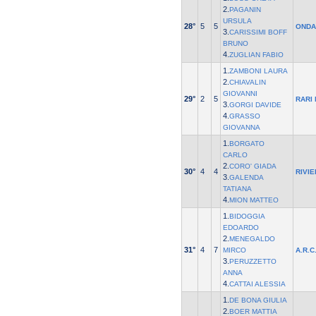
2.
PAGANIN
URSULA
28°
5
5
ONDA
3.
CARISSIMI BOFF
BRUNO
4.
ZUGLIAN FABIO
1.
ZAMBONI LAURA
2.
CHIAVALIN
GIOVANNI
29°
2
5
RARI
3.
GORGI DAVIDE
4.
GRASSO
GIOVANNA
1.
BORGATO
CARLO
2.
CORO' GIADA
30°
4
4
RIVI
3.
GALENDA
TATIANA
4.
MION MATTEO
1.
BIDOGGIA
EDOARDO
2.
MENEGALDO
31°
4
7
MIRCO
A.R.C
3.
PERUZZETTO
ANNA
4.
CATTAI ALESSIA
1.
DE BONA GIULIA
2.
BOER MATTIA