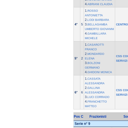
4.
ABRIANI CLAUDIA
1.
ROSSO
ANTONIETTA
2.
LODI BARBARA
4°
5
3.
BELLAGAMBA
CENTRO
UMBERTO GIOVANNI
4.
GAMBILLARA
MICHELE
1.
CASAROTTI
FRANCO
2.
MONDARDO
CSS CO
5°
2
ELENA
SERVIZI
3.
BOLZONI
GERMANO
4.
GHIDONI MONICA
1.
CASSATA
ALESSANDRA
2.
GALLINA
CSS CO
6°
6
ALESSANDRA
SERVIZI
3.
LUCI CORRADO
4.
FRANCHETTO
MATTEO
Pos
C
Frazionisti
So
Serie n° 9