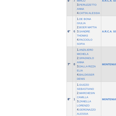
5°
7
MIRCO
A.R.C.A. S
3.
PERUZZETTO
ANNA
4.
CATTAI ALESSIA
1.
DE BONA
GIULIA
2.
BOER MATTIA
6°
6
3.
SANDRE
A.R.C.A. S
THOMAS
4.
FACCIOLO
SOFIA
1.
ANZILIERO
MICHELA
2.
SPAGNOLO
ANNA
7°
8
MONTENU
3.
DALLA RIZZA
ELIA
4.
BALDISSER
DENIS
1.
GUIZZO
SEBASTIANO
2.
MARCHESIN
CAMILLA
8°
1
MONTENU
3.
ZANELLA
LORENZO
4.
GERONAZZO
ALESSIA