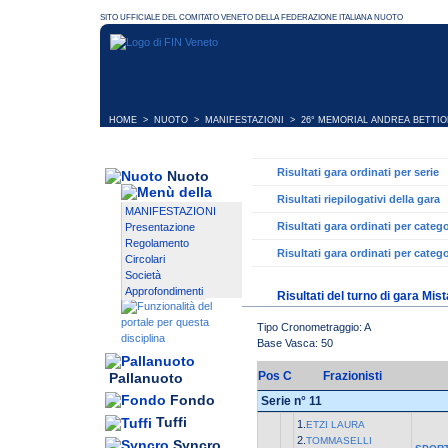
HOME
>
NUOTO
>
MANIFESTAZIONI
>
26° MEMORIAL ANDREA BETTIO
Risultati gara ordinati per serie
Nuoto
Risultati riepilogativi della gara
MANIFESTAZIONI
Risultati gara ordinati per catego
Presentazione
Regolamento
Risultati gara ordinati per catego
Circolari
Società
Approfondimenti
Risultati del turno di gara Mis
Tipo Cronometraggio: A
Base Vasca: 50
Pos
C
Frazionisti
Pallanuoto
Fondo
Serie n° 11
Tuffi
1.
ETZI LAURA
2.
TOMMASELLI
Syncro