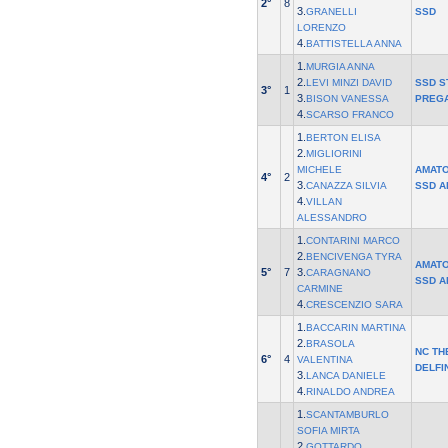
2°
8
3.
GRANELLI
SSD
LORENZO
4.
BATTISTELLA ANNA
1.
MURGIA ANNA
2.
LEVI MINZI DAVID
SSD S
3°
1
3.
BISON VANESSA
PREG
4.
SCARSO FRANCO
1.
BERTON ELISA
2.
MIGLIORINI
MICHELE
AMATO
4°
2
3.
CANAZZA SILVIA
SSD A
4.
VILLAN
ALESSANDRO
1.
CONTARINI MARCO
2.
BENCIVENGA TYRA
AMATO
5°
7
3.
CARAGNANO
SSD A
CARMINE
4.
CRESCENZIO SARA
1.
BACCARIN MARTINA
2.
BRASOLA
NC TH
6°
4
VALENTINA
DELFI
3.
LANCA DANIELE
4.
RINALDO ANDREA
1.
SCANTAMBURLO
SOFIA MIRTA
2.
GOTTARDO