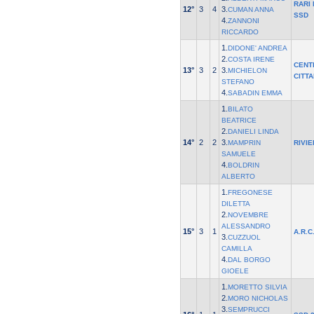
RARI
12°
3
4
3.
CUMAN ANNA
SSD
4.
ZANNONI
RICCARDO
1.
DIDONE' ANDREA
2.
COSTA IRENE
CENT
13°
3
2
3.
MICHIELON
CITT
STEFANO
4.
SABADIN EMMA
1.
BILATO
BEATRICE
2.
DANIELI LINDA
14°
2
2
3.
MAMPRIN
RIVI
SAMUELE
4.
BOLDRIN
ALBERTO
1.
FREGONESE
DILETTA
2.
NOVEMBRE
ALESSANDRO
15°
3
1
A.R.C
3.
CUZZUOL
CAMILLA
4.
DAL BORGO
GIOELE
1.
MORETTO SILVIA
2.
MORO NICHOLAS
3.
SEMPRUCCI