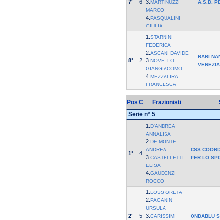
7°
6
3.
MARTINUZZI
A.S.D. P
MARCO
4.
PASQUALINI
GIULIA
1.
STARNINI
FEDERICA
2.
ASCANI DAVIDE
RARI NA
8°
2
3.
NOVELLO
VENEZIA
GIANGIACOMO
4.
MEZZALIRA
FRANCESCA
Pos
C
Frazionisti
Serie n° 5
1.
D'ANDREA
ANNALISA
2.
DE MONTE
ANDREA
CSS COORD
1°
4
3.
CASTELLETTI
PER LO SP
ELISA
4.
GAUDENZI
ROCCO
1.
LOSS GRETA
2.
PAGANIN
URSULA
2°
5
3.
CARISSIMI
ONDABLU S