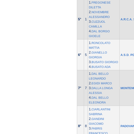
1.
FREGONESE
DILETTA
2.
NOVEMBRE
ALESSANDRO
5°
1
A.R.C.A.
3.
CUZZUOL
CAMILLA
4.
DAL BORGO
GIOELE
1.
RONCOLATO
MATTIA
2.
GIANELLO
6°
5
A.S.D. P
GIORGIA
3.
BUSATO GIORGIO
4.
BUSATO ADA
1.
DAL BELLO
LEONARDO
2.
EGIDI MARCO
7°
7
3.
DALLA LONGA
MONTEN
ALESSIA
4.
DAL BELLO
ELEONORA
1.
CIARLANTINI
SABRINA
2.
GANDINI
GIACOMO
8°
8
PADOVA
3.
FABRIS
FRANCESCO