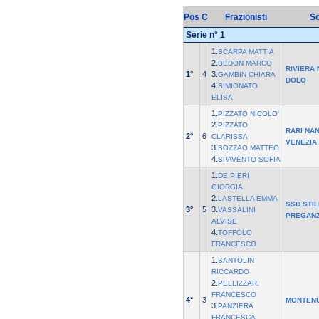
Pos
C
Frazionisti
So
Serie n° 1
1.
SCARPA MATTIA
2.
BEDON MARCO
RIVIERA 
1°
4
3.
GAMBIN CHIARA
DOLO
4.
SIMIONATO
ELISA
1.
PIZZATO NICOLO'
2.
PIZZATO
RARI NA
2°
6
CLARISSA
VENEZIA
3.
BOZZAO MATTEO
4.
SPAVENTO SOFIA
1.
DE PIERI
GIORGIA
2.
LASTELLA EMMA
SSD STIL
3°
5
3.
VASSALINI
PREGAN
ALVISE
4.
TOFFOLO
FRANCESCO
1.
SANTOLIN
RICCARDO
2.
PELLIZZARI
FRANCESCO
4°
3
MONTEN
3.
PANZIERA
FRANCESCA