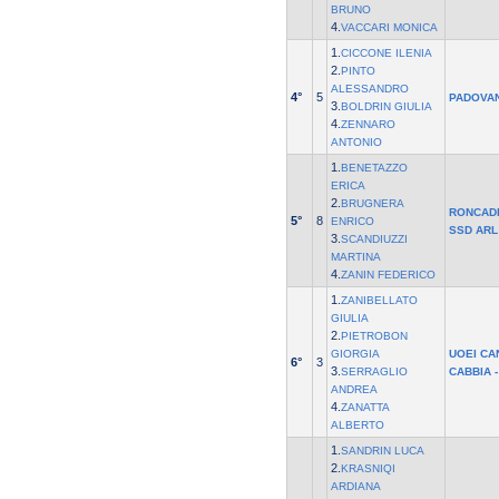
BRUNO
4.
VACCARI MONICA
1.
CICCONE ILENIA
2.
PINTO
ALESSANDRO
4°
5
PADOVA
3.
BOLDRIN GIULIA
4.
ZENNARO
ANTONIO
1.
BENETAZZO
ERICA
2.
BRUGNERA
RONCAD
5°
8
ENRICO
SSD ARL
3.
SCANDIUZZI
MARTINA
4.
ZANIN FEDERICO
1.
ZANIBELLATO
GIULIA
2.
PIETROBON
GIORGIA
UOEI CA
6°
3
3.
SERRAGLIO
CABBIA -
ANDREA
4.
ZANATTA
ALBERTO
1.
SANDRIN LUCA
2.
KRASNIQI
ARDIANA