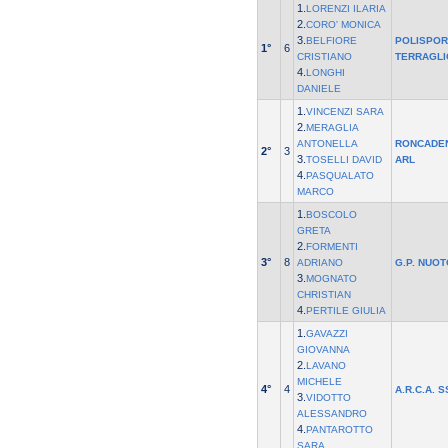
1.
LORENZI ILARIA
2.
CORO' MONICA
3.
BELFIORE
POLISPOR
1°
6
CRISTIANO
TERRAGLI
4.
LONGHI
DANIELE
1.
VINCENZI SARA
2.
MERAGLIA
ANTONELLA
RONCADE
2°
3
3.
TOSELLI DAVID
ARL
4.
PASQUALATO
MARCO
1.
BOSCOLO
GRETA
2.
FORMENTI
3°
8
ADRIANO
G.P. NUOT
3.
MOGNATO
CHRISTIAN
4.
PERTILE GIULIA
1.
GAVAZZI
GIOVANNA
2.
LAVANO
MICHELE
4°
4
A.R.C.A. 
3.
VIDOTTO
ALESSANDRO
4.
PANTAROTTO
SARA