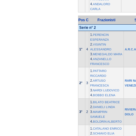
4.
ANDALORO
CARLA
Pos
C
Frazionisti
Serie n° 2
1.
PERENCIN
ESPERANZA
2.
VISINTIN
1°
4
ALESSANDRO
A.R.C.
3.
MENEGALDO MARA
4.
ANZANELLO
FRANCESCO
1.
PATTARO
RICCARDO
2.
ARTUSO
RARI 
2°
3
FRANCESCA
VENEZ
3.
NARDI LUDOVICO
4.
BOBBO ELENA
1.
BILATO BEATRICE
2.
DANIELI LINDA
RIVIER
3°
2
3.
MAMPRIN
DOLO
SAMUELE
4.
BOLDRIN ALBERTO
1.
CATALANO ENRICO
2.
SCHIAVO ELIA