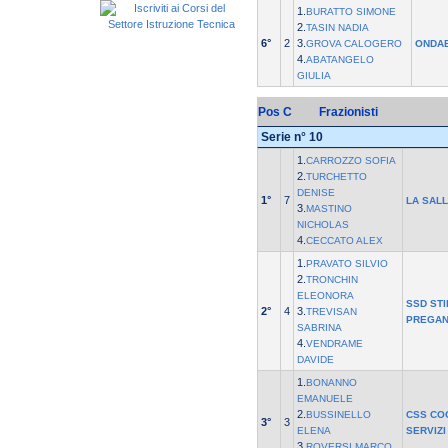
1.
BURATTO SIMONE
2.
TASIN NADIA
6°
2
3.
GROVA CALOGERO
ONDA
4.
ABATANGELO
GIULIA
Pos
C
Frazionisti
Serie n° 10
1.
CARROZZO SOFIA
2.
TURCHETTO
DENISE
1°
7
LA SALL
3.
MASTINO
NICHOLAS
4.
CECCATO ALEX
1.
PRAVATO SILVIO
2.
TRONCHIN
ELEONORA
SSD STI
2°
4
3.
TREVISAN
PREGAN
SABRINA
4.
VENDRAME
DAVIDE
1.
BONANNO
EMANUELE
2.
BUSSINELLO
CSS CO
3°
3
ELENA
SERVIZI
3.
ROVERSI MARCO