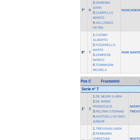
2.
GEREMIA
SARA
7°
8
RONCADEN
3.
CAMPELLO
MARCO
4.
VALLONGO
PETRA
1.
CUOMO
ALBERTO
2.
PIZZARELLO
MARTA
8°
7
RARI NANT
3.
ZAMPESE
MARCO
4.
TOMMASINI
MICHELA
Pos
C
Frazionisti
Serie n° 7
1.
DE NEGRI ILARIA
2.
DE NARDI
FRANCESCA
NATAT
1°
3
3.
FELTRIN STEFANO
TREVI
4.
IACOVELLI ELISEO
JUNIOR
1.
TREVISAN LINDA
2.
FERRARIN
CHRISTIAN
NUOTO