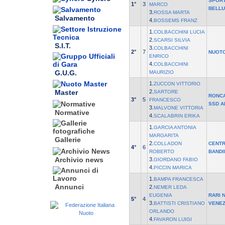
SPOR
1°
3
MARCO
BELLU
3.
ROSSA MARTA
Salvamento
4.
BOSSEMS FRANZ
1.
COLBACCHINI LUCIA
2.
SCARSI SILVIA
S.I.T.
3.
COLBACCHINI
2°
7
NUOTO
ENRICO
4.
COLBACCHINI
G.U.G.
MAURIZIO
1.
ZUCCON VITTORIO
2.
Master
SARTORE
RONC
3°
5
FRANCESCO
SSD A
3.
MALVONE VITTORIA
Normative
4.
SCALABRIN ERIKA
1.
GARCIA ANTONIA
MARGARITA
Gallerie
2.
COLLADON
CENTR
4°
6
ROBERTO
BANDI
Archivio news
3.
GIORDANO FABIO
4.
PICCIN MARICA
1.
BAMPA FRANCESCA
Annunci
2.
NEMER LEDA
EUGENIA
RARI 
5°
4
3.
BATTISTI CRISTIANO
VENEZ
ORLANDO
4.
FAVARON LUIGI