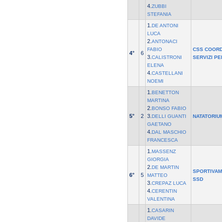
4.
ZUBBI
STEFANIA
1.
DE ANTONI
LUCA
2.
ANTONACI
FABIO
CSS COOR
4°
6
3.
CALISTRONI
SERVIZI P
ELENA
4.
CASTELLANI
NOEMI
1.
BENETTON
MARTINA
2.
BONSO FABIO
5°
2
3.
DELLI GUANTI
NATATORIU
GAETANO
4.
DAL MASCHIO
FRANCESCA
1.
MASSENZ
GIORGIA
2.
DE MARTIN
SPORTIVAM
6°
5
MATTEO
SSD
3.
CREPAZ LUCA
4.
CERENTIN
VALENTINA
1.
CASARIN
DAVIDE