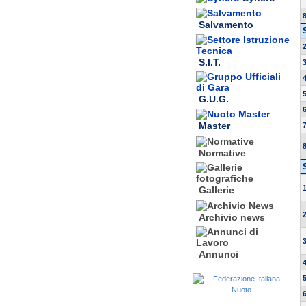
Salvamento
S.I.T.
G.U.G.
Master
Normative
Gallerie
Archivio news
Annunci