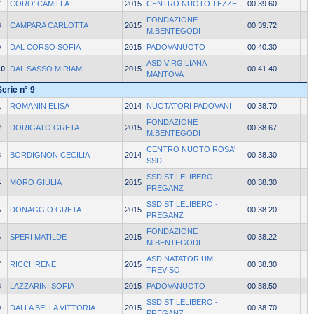
7
CORO' CAMILLA
2015
CENTRO NUOTO TEZZE
00:39.60
FONDAZIONE
8
CAMPARA CARLOTTA
2015
00:39.72
M.BENTEGODI
9
DAL CORSO SOFIA
2015
PADOVANUOTO
00:40.30
ASD VIRGILIANA
10
DAL SASSO MIRIAM
2015
00:41.40
MANTOVA
Serie n° 9
1
ROMANIN ELISA
2014
NUOTATORI PADOVANI
00:38.70
FONDAZIONE
2
DORIGATO GRETA
2015
00:38.67
M.BENTEGODI
CENTRO NUOTO ROSA'
3
BORDIGNON CECILIA
2014
00:38.30
SSD
SSD STILELIBERO -
4
MORO GIULIA
2015
00:38.30
PREGANZ
SSD STILELIBERO -
5
DONAGGIO GRETA
2015
00:38.20
PREGANZ
FONDAZIONE
6
SPERI MATILDE
2015
00:38.22
M.BENTEGODI
ASD NATATORIUM
7
RICCI IRENE
2015
00:38.30
TREVISO
8
LAZZARINI SOFIA
2015
PADOVANUOTO
00:38.50
SSD STILELIBERO -
9
DALLA BELLA VITTORIA
2015
00:38.70
PREGANZ