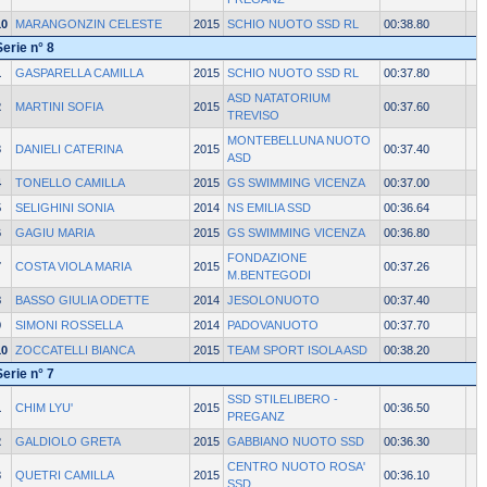
10
MARANGONZIN CELESTE
2015
SCHIO NUOTO SSD RL
00:38.80
Serie n° 8
1
GASPARELLA CAMILLA
2015
SCHIO NUOTO SSD RL
00:37.80
ASD NATATORIUM
2
MARTINI SOFIA
2015
00:37.60
TREVISO
MONTEBELLUNA NUOTO
3
DANIELI CATERINA
2015
00:37.40
ASD
4
TONELLO CAMILLA
2015
GS SWIMMING VICENZA
00:37.00
5
SELIGHINI SONIA
2014
NS EMILIA SSD
00:36.64
6
GAGIU MARIA
2015
GS SWIMMING VICENZA
00:36.80
FONDAZIONE
7
COSTA VIOLA MARIA
2015
00:37.26
M.BENTEGODI
8
BASSO GIULIA ODETTE
2014
JESOLONUOTO
00:37.40
9
SIMONI ROSSELLA
2014
PADOVANUOTO
00:37.70
10
ZOCCATELLI BIANCA
2015
TEAM SPORT ISOLA ASD
00:38.20
Serie n° 7
SSD STILELIBERO -
1
CHIM LYU'
2015
00:36.50
PREGANZ
2
GALDIOLO GRETA
2015
GABBIANO NUOTO SSD
00:36.30
CENTRO NUOTO ROSA'
3
QUETRI CAMILLA
2015
00:36.10
SSD