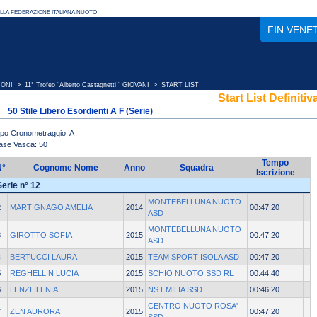
FIN VENE
IONI
>
11° Trofeo “Alberto Castagnetti “ GIOVANI
> START LIST
Start List Definitiv
50 Stile Libero Esordienti A F (Serie)
ipo Cronometraggio: A
ase Vasca: 50
Tempo
N°
Cognome Nome
Anno
Squadra
Iscrizione
Serie n° 12
MONTEBELLUNA NUOTO
2
MARTIGNAGO AMELIA
2014
00:47.20
ASD
MONTEBELLUNA NUOTO
3
GIROTTO SOFIA
2015
00:47.20
ASD
4
BERTUCCI LAURA
2015
TEAM SPORT ISOLA ASD
00:47.20
5
REGHELLIN LUCIA
2015
SCHIO NUOTO SSD RL
00:44.40
6
LENZI ILENIA
2015
NS EMILIA SSD
00:46.20
CENTRO NUOTO ROSA'
7
ZEN AURORA
2015
00:47.20