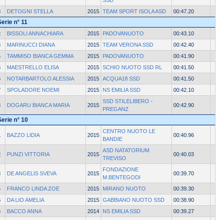
SSD
8
DETOGNI STELLA
2015
TEAM SPORT ISOLA ASD
00:47.20
Serie n° 11
2
BISSOLI ANNACHIARA
2015
PADOVANUOTO
00:43.10
3
MARINUCCI DIANA
2015
TEAM VERONA SSD
00:42.40
4
TAMMISO BIANCA GEMMA
2015
PADOVANUOTO
00:41.90
5
MAESTRELLO ELISA
2015
SCHIO NUOTO SSD RL
00:41.50
6
NOTARBARTOLO ALESSIA
2015
ACQUA18 SSD
00:41.50
7
SPOLADORE NOEMI
2015
NS EMILIA SSD
00:42.10
SSD STILELIBERO -
8
DOGARU BIANCA MARIA
2015
00:42.90
PREGANZ
Serie n° 10
CENTRO NUOTO LE
1
BAZZO LIDIA
2015
00:40.96
BANDIE
ASD NATATORIUM
2
PUNZI VITTORIA
2015
00:40.03
TREVISO
FONDAZIONE
3
DE ANGELIS SVEVA
2015
00:39.70
M.BENTEGODI
4
FRANCO LINDA ZOE
2015
MIRANO NUOTO
00:39.30
5
DA LIO AMELIA
2015
GABBIANO NUOTO SSD
00:38.90
6
BACCO ANNA
2014
NS EMILIA SSD
00:39.27