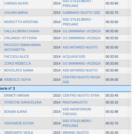
SSD STILELIBERO -
1
CARNIO AGATA
2014
00:33.90
PREGANZ
2
GALVAN MARIA
2014
GABBIANO NUOTO SSD
00:33.70
SSD STILELIBERO -
3
MURIOTTO KRISTINA
2014
00:33.60
PREGANZ
4
DALLA LIBERA CHIARA
2014
GS SWIMMING VICENZA
00:33.50
5
ORLANDO VITTORIA
2014
GS SWIMMING VICENZA
00:33.50
PIGOZZO EMMA MARIA
6
2014
ASD ANTARES NUOTO
00:33.50
ANTONIETTA
7
FACCIOLI ALICE
2014
ACQUA18 SSD
00:33.50
8
ZORZI REBECCA
2014
GS SWIMMING VICENZA
00:33.60
9
BOVOLATO NAIMA
2014
ASD ANTARES NUOTO
00:33.80
CENTRO NUOTO ROSA'
10
REBESCO SOFIA
2014
00:34.00
SSD
Serie n° 3
1
ERMETI MIRIAM
2015
CENTRO NUOTO STRA
00:33.45
2
STRECHE DARIA ELENA
2014
PADOVANUOTO
00:33.10
ASD NATATORIUM
3
BONAN ILARIA
2014
00:32.88
TREVISO
SSD STILELIBERO -
4
VERONESE ESTER
2014
00:32.70
PREGANZ
5
SIMIONATO VIOLA
2015
MIRANO NUOTO
00:32.50