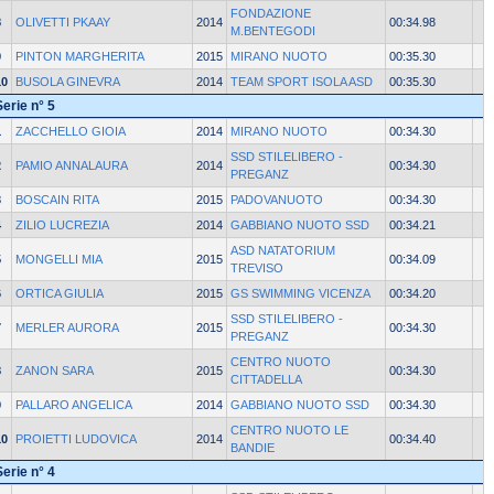
FONDAZIONE
8
OLIVETTI PKAAY
2014
00:34.98
M.BENTEGODI
9
PINTON MARGHERITA
2015
MIRANO NUOTO
00:35.30
10
BUSOLA GINEVRA
2014
TEAM SPORT ISOLA ASD
00:35.30
Serie n° 5
1
ZACCHELLO GIOIA
2014
MIRANO NUOTO
00:34.30
SSD STILELIBERO -
2
PAMIO ANNALAURA
2014
00:34.30
PREGANZ
3
BOSCAIN RITA
2015
PADOVANUOTO
00:34.30
4
ZILIO LUCREZIA
2014
GABBIANO NUOTO SSD
00:34.21
ASD NATATORIUM
5
MONGELLI MIA
2015
00:34.09
TREVISO
6
ORTICA GIULIA
2015
GS SWIMMING VICENZA
00:34.20
SSD STILELIBERO -
7
MERLER AURORA
2015
00:34.30
PREGANZ
CENTRO NUOTO
8
ZANON SARA
2015
00:34.30
CITTADELLA
9
PALLARO ANGELICA
2014
GABBIANO NUOTO SSD
00:34.30
CENTRO NUOTO LE
10
PROIETTI LUDOVICA
2014
00:34.40
BANDIE
Serie n° 4