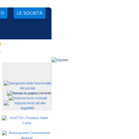
TO
LE SOCIETÀ
a
Gestisci una società?
Devi iscrivere i tuoi atleti alle
manifestazioni?