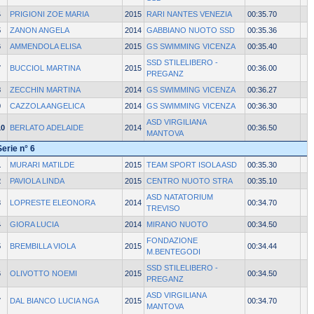
4
PRIGIONI ZOE MARIA
2015
RARI NANTES VENEZIA
00:35.70
5
ZANON ANGELA
2014
GABBIANO NUOTO SSD
00:35.36
6
AMMENDOLA ELISA
2015
GS SWIMMING VICENZA
00:35.40
SSD STILELIBERO -
7
BUCCIOL MARTINA
2015
00:36.00
PREGANZ
8
ZECCHIN MARTINA
2014
GS SWIMMING VICENZA
00:36.27
9
CAZZOLA ANGELICA
2014
GS SWIMMING VICENZA
00:36.30
ASD VIRGILIANA
10
BERLATO ADELAIDE
2014
00:36.50
MANTOVA
Serie n° 6
1
MURARI MATILDE
2015
TEAM SPORT ISOLA ASD
00:35.30
2
PAVIOLA LINDA
2015
CENTRO NUOTO STRA
00:35.10
ASD NATATORIUM
3
LOPRESTE ELEONORA
2014
00:34.70
TREVISO
4
GIORA LUCIA
2014
MIRANO NUOTO
00:34.50
FONDAZIONE
5
BREMBILLA VIOLA
2015
00:34.44
M.BENTEGODI
SSD STILELIBERO -
6
OLIVOTTO NOEMI
2015
00:34.50
PREGANZ
ASD VIRGILIANA
7
DAL BIANCO LUCIA NGA
2015
00:34.70
MANTOVA