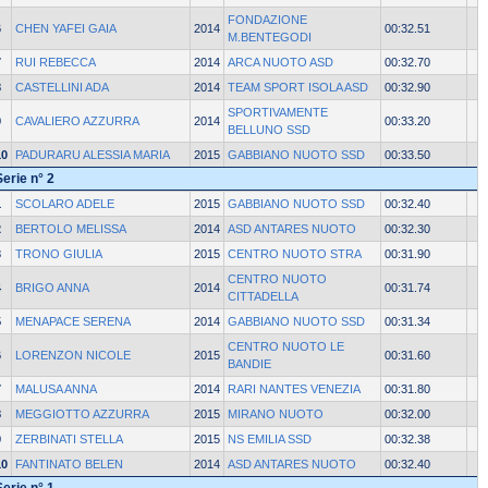
FONDAZIONE
6
CHEN YAFEI GAIA
2014
00:32.51
M.BENTEGODI
7
RUI REBECCA
2014
ARCA NUOTO ASD
00:32.70
8
CASTELLINI ADA
2014
TEAM SPORT ISOLA ASD
00:32.90
SPORTIVAMENTE
9
CAVALIERO AZZURRA
2014
00:33.20
BELLUNO SSD
10
PADURARU ALESSIA MARIA
2015
GABBIANO NUOTO SSD
00:33.50
Serie n° 2
1
SCOLARO ADELE
2015
GABBIANO NUOTO SSD
00:32.40
2
BERTOLO MELISSA
2014
ASD ANTARES NUOTO
00:32.30
3
TRONO GIULIA
2015
CENTRO NUOTO STRA
00:31.90
CENTRO NUOTO
4
BRIGO ANNA
2014
00:31.74
CITTADELLA
5
MENAPACE SERENA
2014
GABBIANO NUOTO SSD
00:31.34
CENTRO NUOTO LE
6
LORENZON NICOLE
2015
00:31.60
BANDIE
7
MALUSA ANNA
2014
RARI NANTES VENEZIA
00:31.80
8
MEGGIOTTO AZZURRA
2015
MIRANO NUOTO
00:32.00
9
ZERBINATI STELLA
2015
NS EMILIA SSD
00:32.38
10
FANTINATO BELEN
2014
ASD ANTARES NUOTO
00:32.40