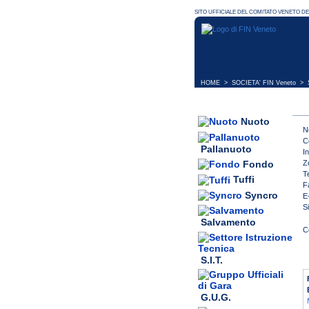
HOME
>
SOCIETA' FIN Veneto
> S
Nuoto
N
C
Pallanuoto
In
Z
Fondo
T
Tuffi
F
Syncro
E
S
Salvamento
S.I.T.
G.U.G.