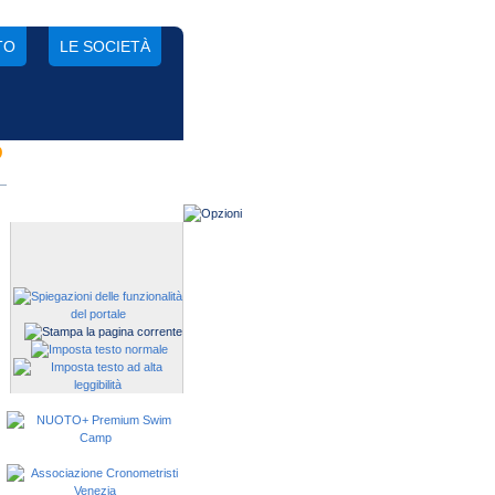
TO
LE SOCIETÀ
D
Gestisci una società?
Devi iscrivere i tuoi atleti alle
manifestazioni?