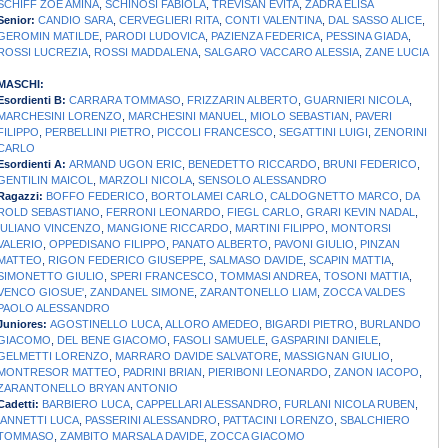
SCHIFF ZOE AMINA
,
SCHINOSI FABIOLA
,
TREVISAN EVITA
,
ZADRA ELISA
Senior:
CANDIO SARA
,
CERVEGLIERI RITA
,
CONTI VALENTINA
,
DAL SASSO ALICE
,
GEROMIN MATILDE
,
PARODI LUDOVICA
,
PAZIENZA FEDERICA
,
PESSINA GIADA
,
ROSSI LUCREZIA
,
ROSSI MADDALENA
,
SALGARO VACCARO ALESSIA
,
ZANE LUCIA
MASCHI:
Esordienti B:
CARRARA TOMMASO
,
FRIZZARIN ALBERTO
,
GUARNIERI NICOLA
,
MARCHESINI LORENZO
,
MARCHESINI MANUEL
,
MIOLO SEBASTIAN
,
PAVERI
FILIPPO
,
PERBELLINI PIETRO
,
PICCOLI FRANCESCO
,
SEGATTINI LUIGI
,
ZENORINI
CARLO
Esordienti A:
ARMAND UGON ERIC
,
BENEDETTO RICCARDO
,
BRUNI FEDERICO
,
GENTILIN MAICOL
,
MARZOLI NICOLA
,
SENSOLO ALESSANDRO
Ragazzi:
BOFFO FEDERICO
,
BORTOLAMEI CARLO
,
CALDOGNETTO MARCO
,
DA
ROLD SEBASTIANO
,
FERRONI LEONARDO
,
FIEGL CARLO
,
GRARI KEVIN NADAL
,
IULIANO VINCENZO
,
MANGIONE RICCARDO
,
MARTINI FILIPPO
,
MONTORSI
VALERIO
,
OPPEDISANO FILIPPO
,
PANATO ALBERTO
,
PAVONI GIULIO
,
PINZAN
MATTEO
,
RIGON FEDERICO GIUSEPPE
,
SALMASO DAVIDE
,
SCAPIN MATTIA
,
SIMONETTO GIULIO
,
SPERI FRANCESCO
,
TOMMASI ANDREA
,
TOSONI MATTIA
,
VENCO GIOSUE'
,
ZANDANEL SIMONE
,
ZARANTONELLO LIAM
,
ZOCCA VALDES
PAOLO ALESSANDRO
Juniores:
AGOSTINELLO LUCA
,
ALLORO AMEDEO
,
BIGARDI PIETRO
,
BURLANDO
GIACOMO
,
DEL BENE GIACOMO
,
FASOLI SAMUELE
,
GASPARINI DANIELE
,
GELMETTI LORENZO
,
MARRARO DAVIDE SALVATORE
,
MASSIGNAN GIULIO
,
MONTRESOR MATTEO
,
PADRINI BRIAN
,
PIERIBONI LEONARDO
,
ZANON IACOPO
,
ZARANTONELLO BRYAN ANTONIO
Cadetti:
BARBIERO LUCA
,
CAPPELLARI ALESSANDRO
,
FURLANI NICOLA RUBEN
,
IANNETTI LUCA
,
PASSERINI ALESSANDRO
,
PATTACINI LORENZO
,
SBALCHIERO
TOMMASO
,
ZAMBITO MARSALA DAVIDE
,
ZOCCA GIACOMO