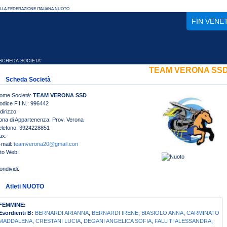
FIN VENE
CHEDA SOCIETA'
TEAM VERONA SS
Scheda Società
ome Società:
TEAM VERONA SSD
odice F.I.N.: 996442
dirizzo:
ona di Appartenenza: Prov. Verona
elefono: 3924228851
ax:
-mail:
teamverona20@gmail.con
ito Web:
Atleti NUOTO
FEMMINE:
Esordienti B:
BERNARDI ARIANNA
,
BERNARDI IRENE
,
BIASIOLO ANNA
,
CARMINATO
MADDALENA
,
CRESTANI LUCIA
,
DEGANI ANGELICA SOFIA
,
FALLITI ALESSANDRA
,