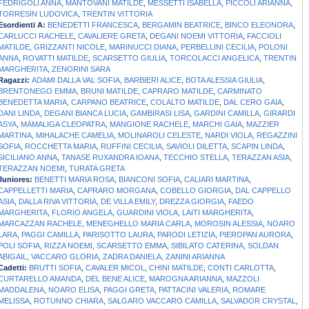
FEDRIGOLI ANNA
,
MANTOVANI MATILDE
,
MESSETTI ISABELLA
,
PICCOLI ARIANNA
,
TORRESIN LUDOVICA
,
TRENTIN VITTORIA
Esordienti A:
BENEDETTI FRANCESCA
,
BERGAMIN BEATRICE
,
BINCO ELEONORA
,
CARLUCCI RACHELE
,
CAVALIERE GRETA
,
DEGANI NOEMI VITTORIA
,
FACCIOLI
MATILDE
,
GRIZZANTI NICOLE
,
MARINUCCI DIANA
,
PERBELLINI CECILIA
,
POLONI
ANNA
,
ROVATTI MATILDE
,
SCARSETTO GIULIA
,
TORCOLACCI ANGELICA
,
TRENTIN
MARGHERITA
,
ZENORINI SARA
Ragazzi:
ADAMI DALLA VAL SOFIA
,
BARBIERI ALICE
,
BOTA ALESSIA GIULIA
,
BRENTONEGO EMMA
,
BRUNI MATILDE
,
CAPRARO MATILDE
,
CARMINATO
BENEDETTA MARIA
,
CARPANO BEATRICE
,
COLALTO MATILDE
,
DAL CERO GAIA
,
DANI LINDA
,
DEGANI BIANCA LUCIA
,
GAMBIRASI LISA
,
GARDINI CAMILLA
,
GIRARDI
ASYA
,
MAMALIGA CLEOPATRA
,
MANGIONE RACHELE
,
MARCHI GAIA
,
MAZZIER
MARTINA
,
MIHALACHE CAMELIA
,
MOLINAROLI CELESTE
,
NARDI VIOLA
,
REGAZZINI
SOFIA
,
ROCCHETTA MARIA
,
RUFFINI CECILIA
,
SAVIOLI DILETTA
,
SCAPIN LINDA
,
SICILIANO ANNA
,
TANASE RUXANDRA IOANA
,
TECCHIO STELLA
,
TERAZZAN ASIA
,
TERAZZAN NOEMI
,
TURATA GRETA
Juniores:
BENETTI MARIA ROSA
,
BIANCONI SOFIA
,
CALIARI MARTINA
,
CAPPELLETTI MARIA
,
CAPRARO MORGANA
,
COBELLO GIORGIA
,
DAL CAPPELLO
ASIA
,
DALLA RIVA VITTORIA
,
DE VILLA EMILY
,
DREZZA GIORGIA
,
FAEDO
MARGHERITA
,
FLORIO ANGELA
,
GUARDINI VIOLA
,
LAITI MARGHERITA
,
MARCAZZAN RACHELE
,
MENEGHELLO MARIA CARLA
,
MOROSIN ALESSIA
,
NOARO
LARA
,
PAGGI CAMILLA
,
PARISOTTO LAURA
,
PARODI LETIZIA
,
PIEROPAN AURORA
,
POLI SOFIA
,
RIZZA NOEMI
,
SCARSETTO EMMA
,
SIBILATO CATERINA
,
SOLDAN
ABIGAIL
,
VACCARO GLORIA
,
ZADRA DANIELA
,
ZANINI ARIANNA
Cadetti:
BRUTTI SOFIA
,
CAVALER MICOL
,
CHINI MATILDE
,
CONTI CARLOTTA
,
CURTARELLO AMANDA
,
DEL BENE ALICE
,
MAROGNA ARIANNA
,
MAZZOLI
MADDALENA
,
NOARO ELISA
,
PAGGI GRETA
,
PATTACINI VALERIA
,
ROMARE
MELISSA
,
ROTUNNO CHIARA
,
SALGARO VACCARO CAMILLA
,
SALVADOR CRYSTAL
,