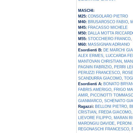
MASCHI:
M25:
CONSOLARO PIETRO
M40:
BRUSAROSCO FABIO
,
M
M45:
FRACASSO MICHELE
M50:
DALLA MOTTA RICCARD
M55:
STOCCHIERO FRANCO
,
M60:
MASSIGNAN ADRIANO
Esordienti B:
DE MARCHI GI
ALEX ERMES
,
LUCCARDA FE
MANTOVAN CHRISTIAN
,
MAN
PAGNIN FABRIZIO
,
PERRI L
PERUZZI FRANCESCO
,
ROSE
SCANDURRA GIACOMO
,
TOG
Esordienti A:
BONATO BRYA
FABRIS AMERIGO
,
FRIGO M
AMIR
,
PICCINOTTI TOMMAS
GIANMARCO
,
SCHENATO GI
Ragazzi:
BELLONI PIETRO
,
B
CRISTIAN
,
FREDA GIACOMO
LIEVORE FILIPPO
,
MARAN R
MARONGIU DAVIDE
,
PERONI
REGONASCHI FRANCESCO
,