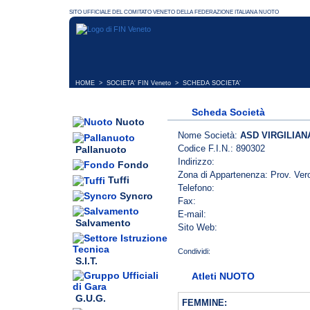
HOME
>
SOCIETA' FIN Veneto
> SCHEDA SOCIETA'
Scheda Società
Nuoto
Nome Società:
ASD VIRGILIA
Codice F.I.N.: 890302
Pallanuoto
Indirizzo:
Fondo
Zona di Appartenenza: Prov. Ver
Tuffi
Telefono:
Syncro
Fax:
E-mail:
Salvamento
Sito Web:
S.I.T.
Atleti NUOTO
G.U.G.
FEMMINE: