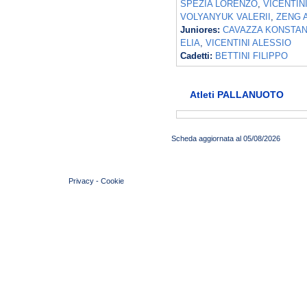
SPEZIA LORENZO
,
VICENTIN
VOLYANYUK VALERII
,
ZENG 
Juniores:
CAVAZZA KONSTAN
ELIA
,
VICENTINI ALESSIO
Cadetti:
BETTINI FILIPPO
Atleti PALLANUOTO
Scheda aggiornata al 05/08/2026
© 2004 Copyright by FIN Veneto - P.Iva 01384031009
Privacy
-
Cookie