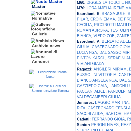
M60:
DIGGES LA TOUCHE NI
Master
M70:
LORA AMELIA IRENE M
Esordienti B:
BRAGA JULE
,
B
Normative
PILAR
,
CROIN EMMA
,
DE PR
CECILIA
,
PICCINOTTI MATIL
ROMAN AURORA
,
TESTOLIN 
Gallerie
BIANCA
,
VIERO ZOE
,
ZANTED
Esordienti A:
BERLATO ADEL
Archivio news
GIULIA
,
CASTEGNARO GIOIA
LUCIA NGA
,
DAL SASSO MIR
PINTON KAROL
,
SERAFINI A
Annunci
VIVIANI GIADA
Ragazzi:
ANGILERI MIRIAM
,
BUSSOLINI VITTORIA
,
CASTE
BIANCO ANGELA NGA
,
DAL S
GAZZIERO GAIA
,
LANDONI L
PACCANI ALICE
,
PANDOLFI M
VALDEGAMBERI GIULIA
Juniores:
BAGGIO MARTINA
,
RITA
,
CASTEGNARO CENSI A
SACCHI ALIDA
,
SARTORI EM
Cadetti:
FERRANDO GIOIA
,
R
Senior:
PERONI NIVES
,
REZZ
SCIORTINO CHIARA