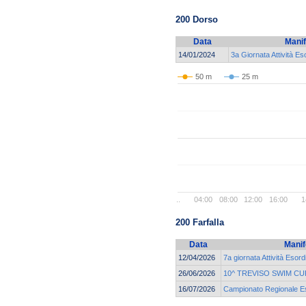
200 Dorso
Data
Manif
14/01/2024
3a Giornata Attività Es
50 m
25 m
..
04:00
08:00
12:00
16:00
1
200 Farfalla
Data
Manif
12/04/2026
7a giornata Attività Esord
26/06/2026
10^ TREVISO SWIM CU
16/07/2026
Campionato Regionale Eso