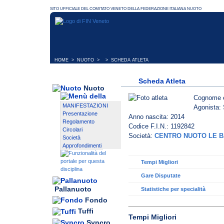
HOME
>
NUOTO
> > SCHEDA ATLETA
Scheda Atleta
Nuoto
Cognome 
MANIFESTAZIONI
Agonista: 
Presentazione
Anno nascita: 2014
Regolamento
Codice F.I.N.: 1192842
Circolari
Società:
CENTRO NUOTO LE B
Società
Approfondimenti
Tempi Migliori
Gare Disputate
Pallanuoto
Statistiche per specialità
Fondo
Tuffi
Tempi Migliori
Syncro