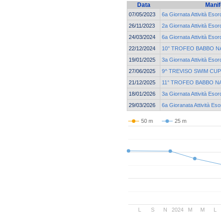
Data
Manif
07/05/2023
6a Giornata Attività Esor
26/11/2023
2a Giornata Attività Esor
24/03/2024
6a Giornata Attività Esor
22/12/2024
10° TROFEO BABBO N
19/01/2025
3a Giornata Attività Esor
27/06/2025
9^ TREVISO SWIM CUP
21/12/2025
11° TROFEO BABBO N
18/01/2026
3a Giornata Attività Esor
29/03/2026
6a Gioranata Attività Eso
50 m
25 m
L
S
N
2024
M
M
L