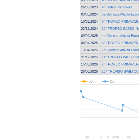
05/03/2023
4a Giornata Attività Esor
26/03/2023
4° Trofeo Primavera
03/03/2024
5a Giornata Attività Esor
10/03/2024
5° TROFEO PRIMAVERA
22/12/2024
10° TROFEO BABBO N
09/02/2025
4a Giornata Attività Esor
06/04/2025
6° TROFEO PRIMAVER
13/04/2025
7a Giornata Attività Esor
21/12/2025
11° TROFEO BABBO N
15/03/2026
7° TROFEO PRIMAVERA
26/06/2026
10^ TREVISO SWIM CU
50 m
25 m
M
L
S
N
2024
M
L