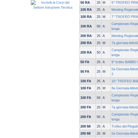
50 RA
25
M
5° TROFEO PRI
100 RA
25
A
Meeting Regionale
100 RA
25
M
7° TROFEO PRI
Campionato Region
100 RA
50
A
lunga
200 RA
25
A
Meeting Regionale
200 RA
25
M
7a giornata Attivi
Campionato Region
200 RA
50
A
lunga
50 FA
25
A
9° trofeo BABBO 
5a Giornata Attivi
50 FA
25
M
2
100 FA
25
A
10° TROFEO BA
100 FA
25
M
8a Giornata Attivi
Campionato Region
100 FA
50
A
lunga
200 FA
25
M
7a giornata Attivi
Campionato Region
200 FA
50
A
lunga
200 MI
25
A
Trofeo del Pingui
200 MI
25
M
5a Giornata Attiv