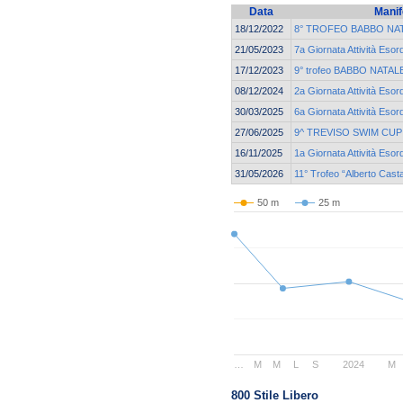
Data
Manif
18/12/2022
8° TROFEO BABBO NA
21/05/2023
7a Giornata Attività Esor
17/12/2023
9° trofeo BABBO NATALE 
08/12/2024
2a Giornata Attività Esor
30/03/2025
6a Giornata Attività Esor
27/06/2025
9^ TREVISO SWIM CUP
16/11/2025
1a Giornata Attività Esor
31/05/2026
11° Trofeo “Alberto Cast
50 m
25 m
…
M
M
L
S
2024
M
800 Stile Libero