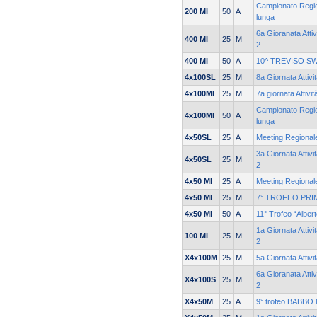
Campionato Region
200 MI
50
A
lunga
6a Gioranata Attiv
400 MI
25
M
2
400 MI
50
A
10^ TREVISO S
4x100SL
25
M
8a Giornata Attivi
4x100MI
25
M
7a giornata Attivi
Campionato Region
4x100MI
50
A
lunga
4x50SL
25
A
Meeting Regionale
3a Giornata Attivi
4x50SL
25
M
2
4x50 MI
25
A
Meeting Regionale
4x50 MI
25
M
7° TROFEO PRI
4x50 MI
50
A
11° Trofeo “Alber
1a Giornata Attivi
100 MI
25
M
2
X4x100M
25
M
5a Giornata Attiv
6a Gioranata Attiv
X4x100S
25
M
2
X4x50M
25
A
9° trofeo BABBO 