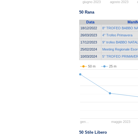
giugno 2023
agosto 2023
50 Rana
Data
Manif
18/12/2022
8° TROFEO BABBO N
26/03/2023
4° Trofeo Primavera
17/12/2023
9° trofeo BABBO NATALE
25/02/2024
Meeting Regionale Esord
10/03/2024
5° TROFEO PRIMAVER
50 m
25 m
gen…
maggio 2023
50 Stile Libero