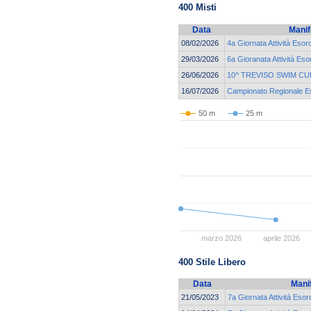
400 Misti
Data
Manif
08/02/2026
4a Giornata Attività Esor
29/03/2026
6a Gioranata Attività Eso
26/06/2026
10^ TREVISO SWIM CU
16/07/2026
Campionato Regionale Eso
50 m
25 m
marzo 2026
aprile 2026
400 Stile Libero
Data
Mani
21/05/2023
7a Giornata Attività Esor