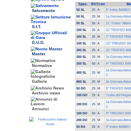
Spec.
BV
Cron
Ma
50 SL
25
A
9° trofeo BABBO 
Salvamento
50 SL
25
M
1a Giornata Attivi
50 SL
50
A
11° Trofeo “Alber
S.I.T.
100 SL
25
A
11° TROFEO BA
100 SL
25
M
7° TROFEO PRI
G.U.G.
100 SL
50
A
10^ TREVISO S
200 SL
25
A
11° TROFEO BA
Master
200 SL
25
M
3a Giornata Attivi
200 SL
50
A
9^ TREVISO SW
Normative
1a Giornata Attivi
400 SL
25
M
2
Gallerie
800 SL
25
M
5a Giornata Attiv
50 DO
25
M
8° TROFEO BAB
Archivio news
100 DO
25
A
Trofeo del Pingui
1a Giornata Attivi
100 DO
25
M
2
Annunci
100 DO
50
A
9^ TREVISO SW
200 DO
25
M
3a Giornata Attivi
50 RA
25
A
9° trofeo BABBO 