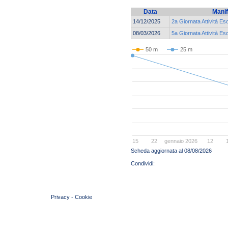
Data
Manif
14/12/2025
2a Giornata Attività Es
08/03/2026
5a Giornata Attività E
50 m
25 m
15
22
gennaio 2026
12
Scheda aggiornata al 08/08/2026
© 2004 Copyright by FIN Veneto - P.Iva 01384031009
Privacy
-
Cookie