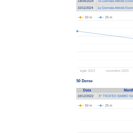
14/04/2024
7a Giornata Attività Esor
10/11/2024
1a Giornata Attività Esor
50 m
25 m
luglio 2023
novembre 2023
50 Dorso
Data
Manif
18/12/2022
8° TROFEO BABBO N
50 m
25 m