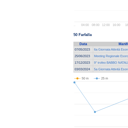
..
04:00
08:00
12:00
16:00
1
50 Farfalla
Data
Manif
07/05/2023
6a Giornata Attività Esor
25/06/2023
Meeting Regionale Esord
17/12/2023
9° trofeo BABBO NATALE
03/03/2024
5a Giornata Attività Esor
50 m
25 m