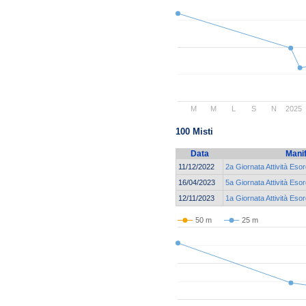
M
M
L
S
N
2025
100 Misti
Data
Mani
11/12/2022
2a Giornata Attività Esor
16/04/2023
5a Giornata Attività Esor
12/11/2023
1a Giornata Attività Esor
50 m
25 m