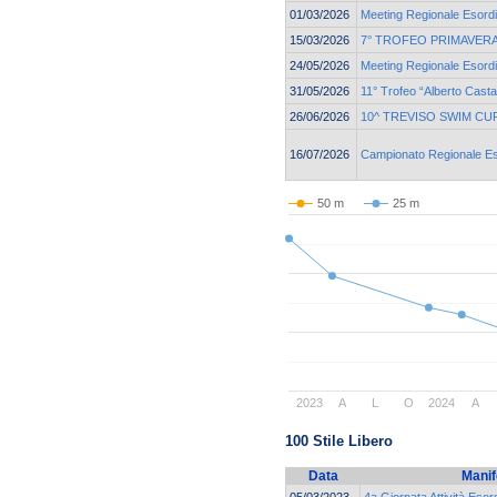
01/03/2026
Meeting Regionale Esordi
15/03/2026
7° TROFEO PRIMAVERA
24/05/2026
Meeting Regionale Esordi
31/05/2026
11° Trofeo “Alberto Cast
26/06/2026
10^ TREVISO SWIM CU
16/07/2026
Campionato Regionale Eso
50 m
25 m
2023
A
L
O
2024
A
100 Stile Libero
Data
Manif