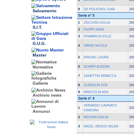
9
DE POLIGNOL GAIA
20
Salvamento
Serie n° 5
1
ZECCHIN GIULIA
20
S.I.T.
2
FILIPPI SARA
20
3
D'AMBROSI EGLE
20
G.U.G.
4
VIRNO NICOLE
20
Master
5
KRAJNC LAURA
20
6
SCARPI ALESSIA
20
Normative
7
ZANETTIN REBECCA
20
Gallerie
8
GUIDOLIN ZOE
20
9
MARCOLIN ADA
20
Archivio news
Serie n° 4
VERARDO CAVINATO
1
20
GINEVRA
Annunci
2
REGHIN GIULIA
20
3
MIGEL VENICE HELEN
20