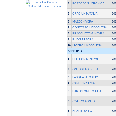
4
POZZOBON VERONICA
20
5
CRACIUN NATALIA
20
6
MAZZON VERA
20
7
CONTESSO MADDALENA
20
8
FRACCHETTI GINEVRA
20
9
RUGGINI SARA
20
10
LIVIERO MADDALENA
20
Serie n° 3
1
PELLEGRINI NICOLE
20
2
GNESOTTO SOFIA
20
3
PASQUALATO ALICE
20
4
CAMERIN SILVIA
20
5
BARTOLOMEI GIULIA
20
6
CIVIERO AGNESE
20
7
BUCUR SOFIA
20