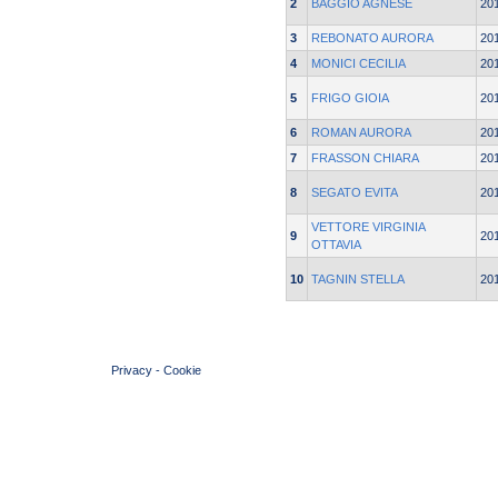
2
BAGGIO AGNESE
20
3
REBONATO AURORA
20
4
MONICI CECILIA
20
5
FRIGO GIOIA
20
6
ROMAN AURORA
20
7
FRASSON CHIARA
20
8
SEGATO EVITA
20
VETTORE VIRGINIA
9
20
OTTAVIA
10
TAGNIN STELLA
20
© 2004 Copyright by FIN Veneto - P.Iva 01384031009
Privacy
-
Cookie