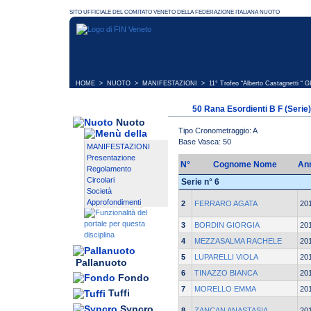
HOME
>
NUOTO
>
MANIFESTAZIONI
>
11° Trofeo “Alberto Castagnetti “ 
50 Rana Esordienti B F (Serie)
Nuoto
Tipo Cronometraggio: A
Base Vasca: 50
MANIFESTAZIONI
Presentazione
N°
Cognome Nome
An
Regolamento
Circolari
Serie n° 6
Società
Approfondimenti
2
FERRARO AGATA
20
3
BORDIN GIORGIA
20
4
MEZZASALMA RACHELE
20
5
LUPARELLI VIOLA
20
Pallanuoto
6
TINAZZO BIANCA
20
Fondo
7
MORELLO EMMA
20
Tuffi
Syncro
8
ZANCAN ANASTASIA
20