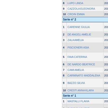
8
LUPO LINDA
20
9
CAZZOLA ELEONORA
20
10
CROIN EMMA
20
Serie n° 2
1
CARENNE GIULIA
20
2
DE ANGELI AMELIE
20
3
ZALA AMELIA
20
4
PISCIONERI ASIA
20
5
FAVA CATERINA
20
6
DE NARDO BEATRICE
20
7
CAMI AMELIA
20
8
CARMINATO MADDALENA
20
9
BAZZO SILVIA
20
10
CRESTI ANNA KLARA
20
Serie n° 1
1
MASTALLI FLAVIA
20