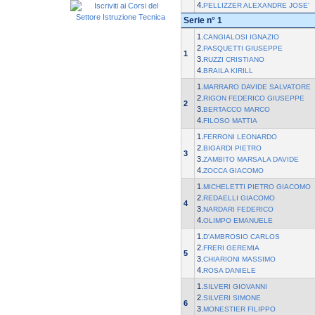
4.
PELLIZZER ALEXANDRE JOSE'
Serie n° 1
1.
CANGIALOSI IGNAZIO
2.
PASQUETTI GIUSEPPE
1
3.
RUZZI CRISTIANO
4.
BRAILA KIRILL
1.
MARRARO DAVIDE SALVATORE
2.
RIGON FEDERICO GIUSEPPE
2
3.
BERTACCO MARCO
4.
FILOSO MATTIA
1.
FERRONI LEONARDO
2.
BIGARDI PIETRO
3
3.
ZAMBITO MARSALA DAVIDE
4.
ZOCCA GIACOMO
1.
MICHELETTI PIETRO GIACOMO
2.
REDAELLI GIACOMO
4
3.
NARDARI FEDERICO
4.
OLIMPO EMANUELE
1.
D'AMBROSIO CARLOS
2.
FRERI GEREMIA
5
3.
CHIARIONI MASSIMO
4.
ROSA DANIELE
1.
SILVERI GIOVANNI
2.
SILVERI SIMONE
6
3.
MONESTIER FILIPPO