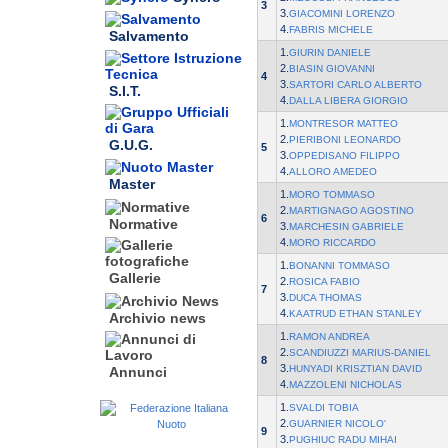
3
3.
GIACOMINI LORENZO
4.
FABRIS MICHELE
Salvamento
1.
GIURIN DANIELE
2.
BIASIN GIOVANNI
4
3.
SARTORI CARLO ALBERTO
S.I.T.
4.
DALLA LIBERA GIORGIO
1.
MONTRESOR MATTEO
2.
PIERIBONI LEONARDO
G.U.G.
5
3.
OPPEDISANO FILIPPO
4.
ALLORO AMEDEO
Master
1.
MORO TOMMASO
2.
MARTIGNAGO AGOSTINO
6
Normative
3.
MARCHESIN GABRIELE
4.
MORO RICCARDO
1.
BONANNI TOMMASO
Gallerie
2.
ROSICA FABIO
7
3.
DUCA THOMAS
4.
KAATRUD ETHAN STANLEY
Archivio news
1.
RAMON ANDREA
2.
SCANDIUZZI MARIUS-DANIEL
8
3.
HUNYADI KRISZTIAN DAVID
Annunci
4.
MAZZOLENI NICHOLAS
1.
SVALDI TOBIA
2.
GUARNIER NICOLO'
9
3.
PUGHIUC RADU MIHAI