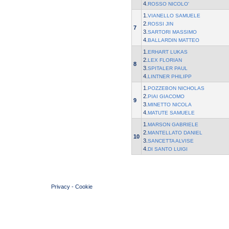
4.
ROSSO NICOLO'
1.
VIANELLO SAMUELE
2.
ROSSI JIN
7
3.
SARTORI MASSIMO
4.
BALLARDIN MATTEO
1.
ERHART LUKAS
2.
LEX FLORIAN
8
3.
SPITALER PAUL
4.
LINTNER PHILIPP
1.
POZZEBON NICHOLAS
2.
PIAI GIACOMO
9
3.
MINETTO NICOLA
4.
MATUTE SAMUELE
1.
MARSON GABRIELE
2.
MANTELLATO DANIEL
10
3.
SANCETTA ALVISE
4.
DI SANTO LUIGI
© 2004 Copyright by FIN Veneto - P.Iva 01384031009
Privacy
-
Cookie