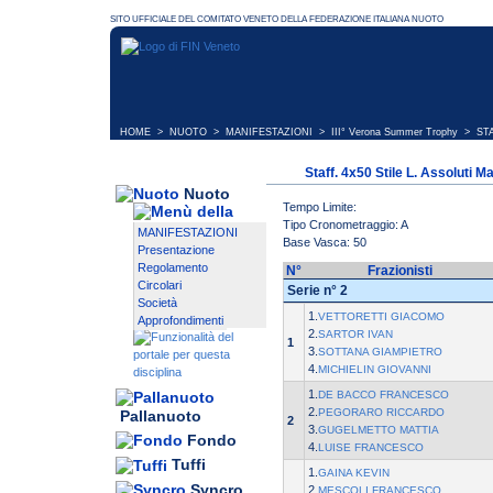
HOME
>
NUOTO
>
MANIFESTAZIONI
>
III° Verona Summer Trophy
> STA
Staff. 4x50 Stile L. Assoluti M
Nuoto
Tempo Limite:
Tipo Cronometraggio: A
MANIFESTAZIONI
Base Vasca: 50
Presentazione
Regolamento
N°
Frazionisti
Circolari
Serie n° 2
Società
1.
VETTORETTI GIACOMO
Approfondimenti
2.
SARTOR IVAN
1
3.
SOTTANA GIAMPIETRO
4.
MICHIELIN GIOVANNI
1.
DE BACCO FRANCESCO
2.
PEGORARO RICCARDO
Pallanuoto
2
3.
GUGELMETTO MATTIA
Fondo
4.
LUISE FRANCESCO
Tuffi
1.
GAINA KEVIN
Syncro
2.
MESCOLI FRANCESCO