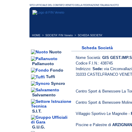
HOME
>
SOCIETA' FIN Veneto
> SCHEDA SOCIETA'
Scheda Società
Nuoto
Nome Società:
GIS GEST.IMP.S
Codice F.I.N.: 438745
Pallanuoto
Indirizzo:
Sede:
via Circonvallaz
Fondo
31033 CASTELFRANCO VENET
Tuffi
Syncro
Centro Sport & Benessere La Tor
Salvamento
Centro Sport & Benessere Moline
S.I.T.
Villaggio Sportivo Le Magnolie -
Piscine e Palestre di
ARZIGNANO
G.U.G.