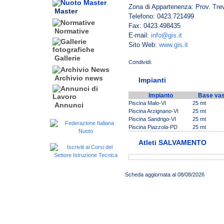
Zona di Appartenenza: Prov. Tre
Master
Telefono: 0423.721499
Fax: 0423.498435
Normative
E-mail:
info@gis.it
Sito Web:
www.gis.it
Gallerie
Archivio news
Impianti
Impianto
Base va
Piscina Malo-VI
25 mt
Annunci
Piscina Arzignano-VI
25 mt
Piscina Sandrigo-VI
25 mt
Piscina Piazzola-PD
25 mt
Atleti SALVAMENTO
Scheda aggiornata al 08/08/2026