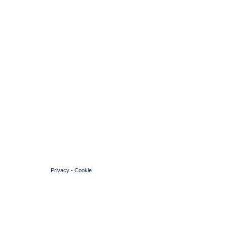
© 2004 Copyright by FIN Veneto - P.Iva 01384031009
Privacy
-
Cookie