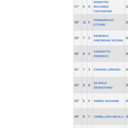
DOROFTEI
57°
6
9
2
RICCARDO
COSTANTINO
FERRARESSO
58°
11
5
2
ETTORE
SEMENIUC
59°
7
2
2
GHEORGHE RAZVAN
CHIAROTTO
60°
8
2
2
FEDERICO
61°
7
3
2
CORSINI LORENZO
DA ROLD
62°
6
8
2
SEBASTIANO
63°
5
5
2
FABRIS GIOVANNI
64°
8
7
2
CHINELLATO NICOLA