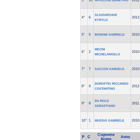
3°
10
2012
APOLLONI DEMETRIO
SLIUSARCHUK
4°
6
2012
KYRYLO
5°
5
2010
BONOMI GABRIELE
MEONI
6°
2
2010
MICHELANGELO
7°
7
2010
SACCON SAMUELE
DOROFTEI RICCARDO
8°
9
2012
COSTANTINO
DA ROLD
9°
8
2011
SEBASTIANO
10°
1
2010
MUSSIO GABRIELE
Cognome
P
C
Anno
Nome