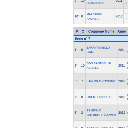
9°
10
2011
FRANCESCO
F
MAZZARIOL
SS
10°
8
2012
ANDREA
P
P
C
Cognome Nome
Anno
Serie n° 7
ZARANTONELLO
1°
5
2011
LIAM
DOS SANTOS LAI
2°
10
2011
ACHILLE
3°
7
2010
LANUBILE VITTORIO
4°
8
2010
LIBERTI ANDREA
SEMENIUC
5°
2
2012
GHEORGHE RAZVAN