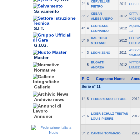
CERVELLATI
2°
8
2011
CUS F
PIETRO
Salvamento
CEBAN
CITTA'
3°
7
2012
ALESSANDRO
VICEN
LEGHESSE
AQUAM
S.I.T.
4°
4
2012
LEONARDO
13
DAL TOSO
LEOSP
5°
6
2012
STEFANO
FOOT
G.U.G.
ASD V
-
3
2011
LEONI ZENO
SWIMM
Master
BUGATTI
VITTOR
-
5
2012
ANDREA
LUMEZ
Normative
P
C
Cognome Nome
Ann
Serie n° 11
Gallerie
1°
5
2012
Archivio news
FERRARESSO ETTORE
LIGER-SCHULZ TRISTAN
Annunci
2°
6
2012
LOUIS PIERRE
3°
2
2012
CANTINI TOMMASO