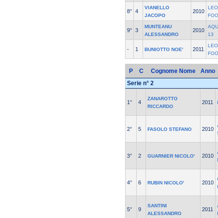
VIANELLO
LEO
8°
4
2010
JACOPO
FO
MUNTEANU
AQU
9°
3
2010
ALESSANDRO
13
LEO
-
1
2011
BUNIOTTO NOE'
FO
P
C
Cognome Nome
Anno
Serie n° 2
ZANAROTTO
1°
4
2011
RICCARDO
2°
5
2010
FASOLO STEFANO
3°
2
2010
GUARNIER NICOLO'
4°
6
2010
RUBIN NICOLO'
SANTINI
5°
9
2011
ALESSANDRO