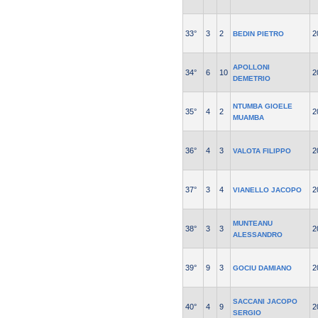
33°
3
2
2
BEDIN PIETRO
APOLLONI
34°
6
10
2
DEMETRIO
NTUMBA GIOELE
35°
4
2
2
MUAMBA
36°
4
3
2
VALOTA FILIPPO
37°
3
4
2
VIANELLO JACOPO
MUNTEANU
38°
3
3
2
ALESSANDRO
39°
9
3
2
GOCIU DAMIANO
SACCANI JACOPO
40°
4
9
2
SERGIO