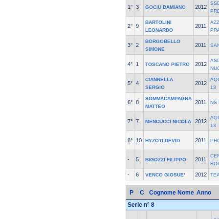
SSD
1°
3
2012
GOCIU DAMIANO
PR
BARTOLINI
AZ
2°
9
2011
LEONARDO
PR
BORGOBELLO
3°
2
2011
SA
SIMONE
AS
4°
1
2012
TOSCANO PIETRO
NU
CIANNELLA
AQ
5°
4
2012
SERGIO
13
SOMMACAMPAGNA
6°
8
2011
NS 
MATTEO
AQ
7°
7
2012
MENCUCCI NICOLA
13
8°
10
2011
HYZOTI DEVID
PH
CE
-
5
2011
BIGOZZI FILIPPO
RO
-
6
2012
VENCO GIOSUE'
TE
P
C
Cognome Nome
Anno
Serie n° 8