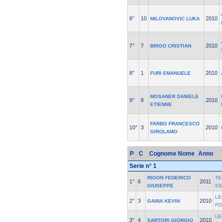
6°
10
2010
MILOVANOVIC LUKA
7°
7
2010
BRIGO CRISTIAN
8°
1
2010
FURI EMANUELE
MOSANER DANIELE
9°
8
2010
ETIENNE
FARBO FRANCESCO
10°
3
2010
GIROLAMO
P
C
Cognome Nome
Anno
Serie n° 1
RIGON FEDERICO
TE
1°
6
2011
GIUSEPPE
SS
LE
2°
3
2010
GAINA KEVIN
F
LE
3°
4
2010
SARTORI GIORGIO