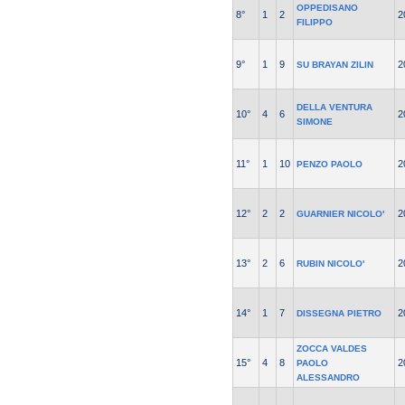
OPPEDISANO
8°
1
2
2
FILIPPO
9°
1
9
2
SU BRAYAN ZILIN
DELLA VENTURA
10°
4
6
2
SIMONE
11°
1
10
2
PENZO PAOLO
12°
2
2
2
GUARNIER NICOLO'
13°
2
6
2
RUBIN NICOLO'
14°
1
7
2
DISSEGNA PIETRO
ZOCCA VALDES
15°
4
8
2
PAOLO
ALESSANDRO