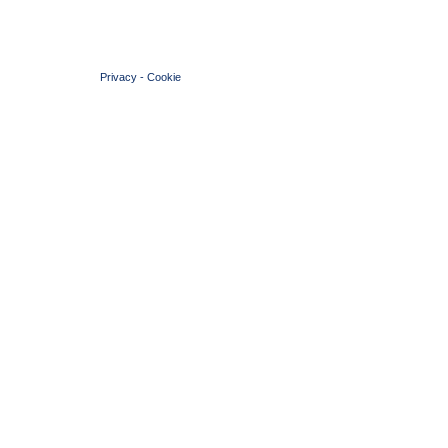
© 2004 Copyright by FIN Veneto - P.Iva 01384031009
Privacy
-
Cookie