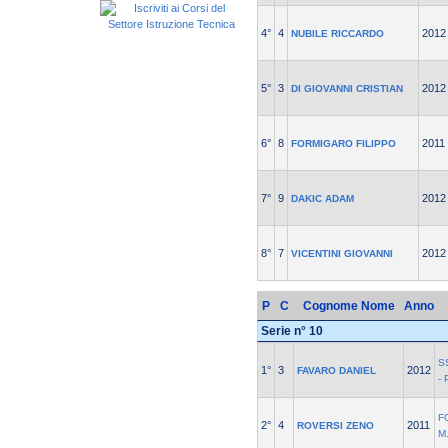
4°
4
2012
NUBILE RICCARDO
5°
3
2012
DI GIOVANNI CRISTIAN
6°
8
2011
FORMIGARO FILIPPO
7°
9
2012
DAKIC ADAM
8°
7
2012
VICENTINI GIOVANNI
P
C
Cognome Nome
Anno
Serie n° 10
S
1°
3
2012
FAVARO DANIEL
-
F
2°
4
2011
ROVERSI ZENO
M