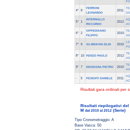
F
FERRONI
TE
4°
8
2011
LEONARDO
SS
INTERNULLO
A
5°
1
2012
RICCARDO
AC
OPPEDISANO
TE
6°
2
2010
FILIPPO
SS
LE
7°
9
2010
SU BRAYAN ZILIN
F
TE
8°
10
2012
PENZO PAOLO
AS
TE
9°
7
2010
DISSEGNA PIETRO
AS
A
-
5
2011
PESENTI DANIELE
AC
Risultati gara ordinati per s
Risultati riepilogativi de
M
(Serie)
dal 2010 al 2012
Tipo Cronometraggio: A
Base Vasca: 50