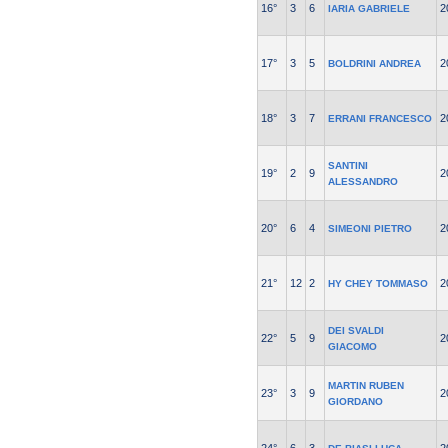
16°
3
6
2
IARIA GABRIELE
17°
3
5
2
BOLDRINI ANDREA
18°
3
7
2
ERRANI FRANCESCO
SANTINI
19°
2
9
2
ALESSANDRO
20°
6
4
2
SIMEONI PIETRO
21°
12
2
2
HY CHEY TOMMASO
DEI SVALDI
22°
5
9
2
GIACOMO
MARTIN RUBEN
23°
3
9
2
GIORDANO