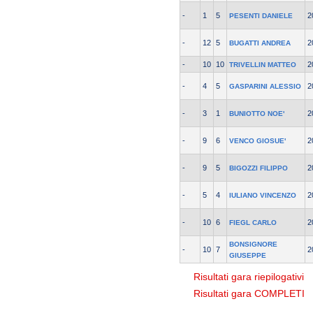
-
1
5
2
PESENTI DANIELE
-
12
5
2
BUGATTI ANDREA
-
10
10
2
TRIVELLIN MATTEO
-
4
5
2
GASPARINI ALESSIO
-
3
1
2
BUNIOTTO NOE'
-
9
6
2
VENCO GIOSUE'
-
9
5
2
BIGOZZI FILIPPO
-
5
4
2
IULIANO VINCENZO
-
10
6
2
FIEGL CARLO
BONSIGNORE
-
10
7
2
GIUSEPPE
Risultati gara riepilogativi
Risultati gara COMPLETI