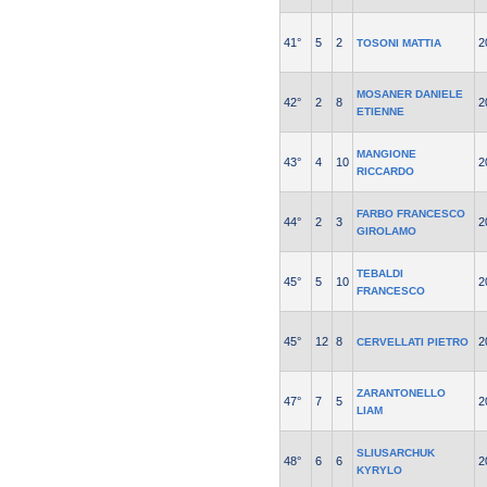
41°
5
2
2
TOSONI MATTIA
MOSANER DANIELE
42°
2
8
2
ETIENNE
MANGIONE
43°
4
10
2
RICCARDO
FARBO FRANCESCO
44°
2
3
2
GIROLAMO
TEBALDI
45°
5
10
2
FRANCESCO
45°
12
8
2
CERVELLATI PIETRO
ZARANTONELLO
47°
7
5
2
LIAM
SLIUSARCHUK
48°
6
6
2
KYRYLO