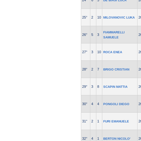
24°
6
3
2
DE BIASI LUCA
25°
2
10
2
MILOVANOVIC LUKA
FIAMMARELLI
26°
5
3
2
SAMUELE
27°
3
10
2
ROCA ENEA
28°
2
7
2
BRIGO CRISTIAN
29°
3
8
2
SCAPIN MATTIA
30°
4
4
2
PONGOLI DIEGO
31°
2
1
2
FURI EMANUELE
32°
4
1
2
BERTON NICOLO'