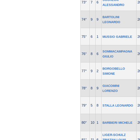
73°
7
6
2
ALESSANDRO
BARTOLINI
74°
9
9
2
LEONARDO
75°
6
1
2
MUSSIO GABRIELE
SOMMACAMPAGNA
76°
8
6
2
GIULIO
BORGOBELLO
77°
9
2
2
SIMONE
GIACOMINI
78°
8
9
2
LORENZO
79°
5
8
2
STALLA LEONARDO
80°
10
1
2
BARBIERI MICHELE
LIGER-SCHULZ
81°
11
6
2
TRISTAN LOUIS