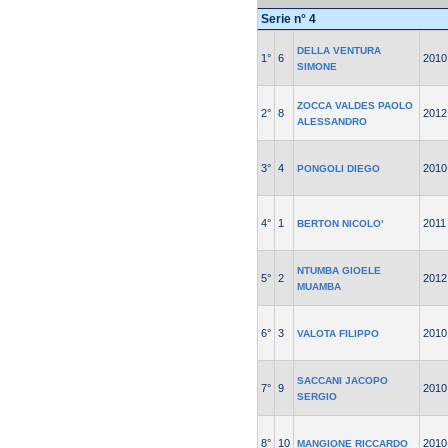
Serie n° 4
DELLA VENTURA
1°
6
2010
SIMONE
ZOCCA VALDES PAOLO
2°
8
2012
ALESSANDRO
3°
4
2010
PONGOLI DIEGO
4°
1
2011
BERTON NICOLO'
NTUMBA GIOELE
5°
2
2012
MUAMBA
6°
3
2010
VALOTA FILIPPO
SACCANI JACOPO
7°
9
2010
SERGIO
8°
10
2010
MANGIONE RICCARDO