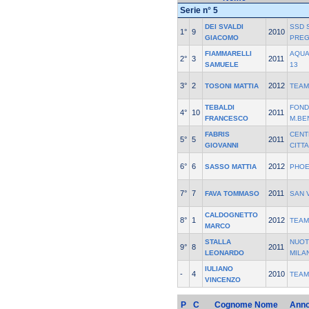
Serie n° 5
DEI SVALDI
SSD 
1°
9
2010
GIACOMO
PREG
FIAMMARELLI
AQUA
2°
3
2011
SAMUELE
13
3°
2
2012
TOSONI MATTIA
TEAM
TEBALDI
FOND
4°
10
2011
FRANCESCO
M.BE
FABRIS
CENT
5°
5
2011
GIOVANNI
CITT
6°
6
2012
SASSO MATTIA
PHOE
7°
7
2011
FAVA TOMMASO
SAN 
CALDOGNETTO
8°
1
2012
TEAM
MARCO
STALLA
NUOT
9°
8
2011
LEONARDO
MILA
IULIANO
-
4
2010
TEAM
VINCENZO
P
C
Cognome Nome
Ann