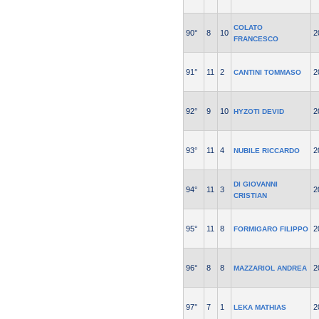
COLATO
90°
8
10
2
FRANCESCO
91°
11
2
2
CANTINI TOMMASO
92°
9
10
2
HYZOTI DEVID
93°
11
4
2
NUBILE RICCARDO
DI GIOVANNI
94°
11
3
2
CRISTIAN
95°
11
8
2
FORMIGARO FILIPPO
96°
8
8
2
MAZZARIOL ANDREA
97°
7
1
2
LEKA MATHIAS