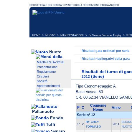
HOME
>
NUOTO
>
MANIFESTAZIONI
>
IV Verona Summer Trophy
> RISU
Risultati gara ordinati per serie
Nuoto
Risultati riepilogativi della gara
MANIFESTAZIONI
Presentazione
Risultati del turno di ga
Regolamento
(Serie)
2012
Circolari
Società
Tipo Cronometraggio: A
Approfondimenti
Base Vasca: 50
CR: 00:52.34 VIANELLO SAMU
Cognome
P
C
Anno
Nome
Pallanuoto
Serie n° 12
Fondo
HY CHEY
BUONC
Tuffi
1°
2
2011
TOMMASO
NUOT
Syncro