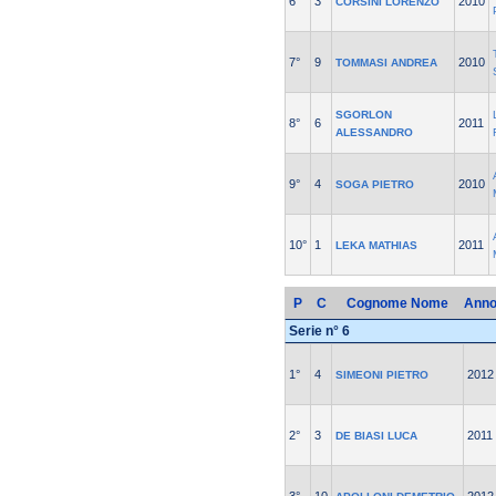
6°
3
2010
CORSINI LORENZO
7°
9
2010
TOMMASI ANDREA
SGORLON
8°
6
2011
ALESSANDRO
9°
4
2010
SOGA PIETRO
10°
1
2011
LEKA MATHIAS
P
C
Cognome Nome
Ann
Serie n° 6
1°
4
2012
SIMEONI PIETRO
2°
3
2011
DE BIASI LUCA