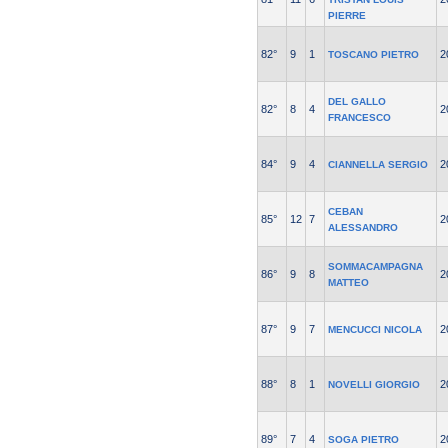
PIERRE
82°
9
1
2
TOSCANO PIETRO
DEL GALLO
82°
8
4
2
FRANCESCO
84°
9
4
2
CIANNELLA SERGIO
CEBAN
85°
12
7
2
ALESSANDRO
SOMMACAMPAGNA
86°
9
8
2
MATTEO
87°
9
7
2
MENCUCCI NICOLA
88°
8
1
2
NOVELLI GIORGIO
89°
7
4
2
SOGA PIETRO