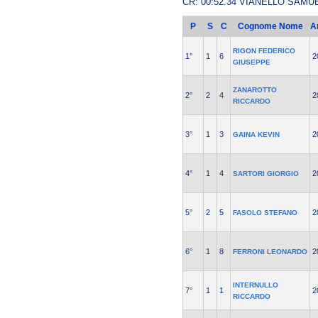
CR: 00:52.34 VIANELLO SAMU
P
S
C
Cognome Nome
A
RIGON FEDERICO
1°
1
6
2
GIUSEPPE
ZANAROTTO
2°
2
4
2
RICCARDO
3°
1
3
2
GAINA KEVIN
4°
1
4
2
SARTORI GIORGIO
5°
2
5
2
FASOLO STEFANO
6°
1
8
2
FERRONI LEONARDO
INTERNULLO
7°
1
1
2
RICCARDO