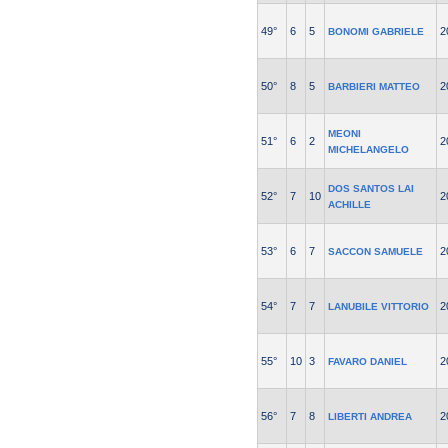
49°
6
5
2
BONOMI GABRIELE
50°
8
5
2
BARBIERI MATTEO
MEONI
51°
6
2
2
MICHELANGELO
DOS SANTOS LAI
52°
7
10
2
ACHILLE
53°
6
7
2
SACCON SAMUELE
54°
7
7
2
LANUBILE VITTORIO
55°
10
3
2
FAVARO DANIEL
56°
7
8
2
LIBERTI ANDREA