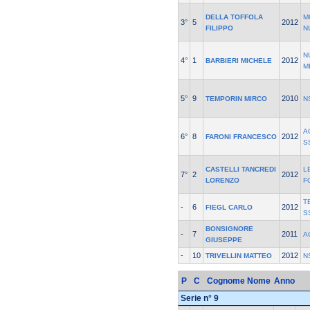
DELLA TOFFOLA
M
3°
5
2012
FILIPPO
N
N
4°
1
2012
BARBIERI MICHELE
M
5°
9
2010
TEMPORIN MIRCO
N
A
6°
8
2012
FARONI FRANCESCO
S
CASTELLI TANCREDI
L
7°
2
2012
LORENZO
F
T
-
6
2012
FIEGL CARLO
S
BONSIGNORE
-
7
2011
A
GIUSEPPE
-
10
2012
TRIVELLIN MATTEO
N
P
C
Cognome Nome
Anno
Serie n° 9