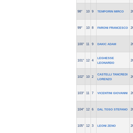
98°
10
9
2
TEMPORIN MIRCO
99°
10
8
2
FARONI FRANCESCO
100°
11
9
2
DAKIC ADAM
LEGHESSE
101°
12
4
2
LEONARDO
CASTELLI TANCREDI
102°
10
2
2
LORENZO
103°
11
7
2
VICENTINI GIOVANNI
104°
12
6
2
DAL TOSO STEFANO
105°
12
3
2
LEONI ZENO