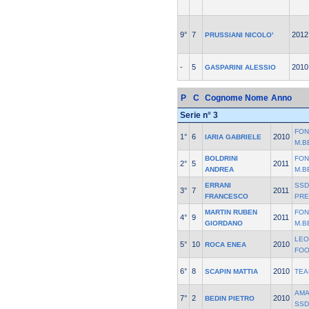
9°
7
2012
PRUSSIANI NICOLO'
-
5
2010
GASPARINI ALESSIO
P
C
Cognome Nome
Anno
Serie n° 3
FON
1°
6
2010
IARIA GABRIELE
M.B
BOLDRINI
FON
2°
5
2011
ANDREA
M.B
ERRANI
SSD
3°
7
2011
FRANCESCO
PRE
MARTIN RUBEN
FON
4°
9
2011
GIORDANO
M.B
LEO
5°
10
2010
ROCA ENEA
FO
6°
8
2010
SCAPIN MATTIA
TEA
AMA
7°
2
2010
BEDIN PIETRO
SSD