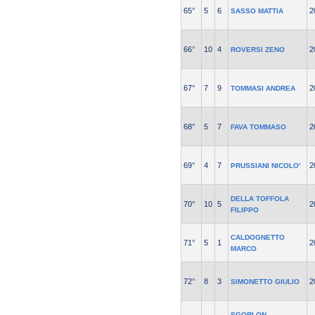
65°
5
6
2
SASSO MATTIA
66°
10
4
2
ROVERSI ZENO
67°
7
9
2
TOMMASI ANDREA
68°
5
7
2
FAVA TOMMASO
69°
4
7
2
PRUSSIANI NICOLO'
DELLA TOFFOLA
70°
10
5
2
FILIPPO
CALDOGNETTO
71°
5
1
2
MARCO
72°
8
3
2
SIMONETTO GIULIO
SGORLON