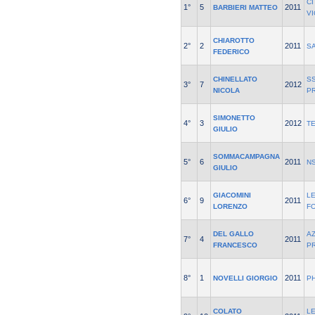
CI
1°
5
2011
BARBIERI MATTEO
V
CHIAROTTO
2°
2
2011
S
FEDERICO
CHINELLATO
SS
3°
7
2012
NICOLA
P
SIMONETTO
4°
3
2012
T
GIULIO
SOMMACAMPAGNA
5°
6
2011
NS
GIULIO
GIACOMINI
L
6°
9
2011
LORENZO
F
DEL GALLO
A
7°
4
2011
FRANCESCO
P
8°
1
2011
NOVELLI GIORGIO
P
COLATO
L