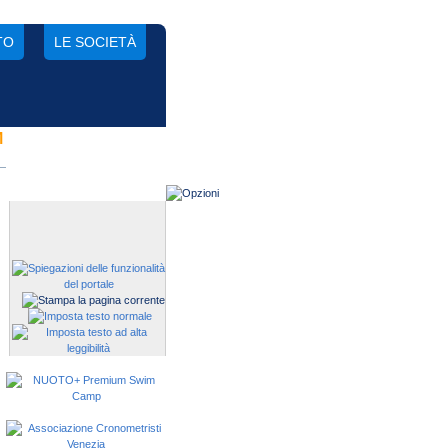
TO
LE SOCIETÀ
M
Gestisci una società?
Devi iscrivere i tuoi atleti alle
manifestazioni?