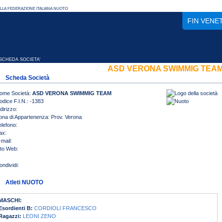
FIN VENE
CHEDA SOCIETA'
ASD VERONA SWIMMIG TEA
Scheda Società
ome Società:
ASD VERONA SWIMMIG TEAM
odice F.I.N.: -1383
dirizzo:
ona di Appartenenza: Prov. Verona
elefono:
ax:
-mail:
ito Web:
Atleti NUOTO
MASCHI:
Esordienti B:
CORDIOLI FRANCESCO
Ragazzi:
LEONI ZENO