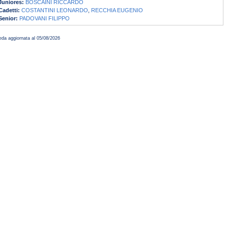
Juniores:
BOSCAINI RICCARDO
Cadetti:
COSTANTINI LEONARDO
,
RECCHIA EUGENIO
Senior:
PADOVANI FILIPPO
da aggiornata al 05/08/2026