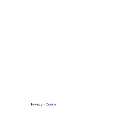
© 2004 Copyright by FIN Veneto - P.Iva 01384031009
Privacy
-
Cookie