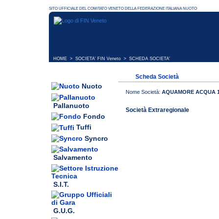
HOME
>
SOCIETA' FIN Veneto
> SCHEDA SOCIETA'
Scheda Società
Nuoto
Nome Società:
AQUAMORE ACQUA 
Pallanuoto
Società Extraregionale
Fondo
Tuffi
Syncro
Salvamento
S.I.T.
G.U.G.