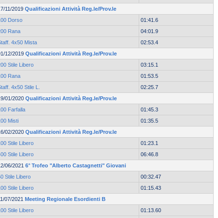
17/11/2019
Qualificazioni Attività Reg.le/Prov.le
100 Dorso
01:41.6
200 Rana
04:01.9
taff. 4x50 Mista
02:53.4
01/12/2019
Qualificazioni Attività Reg.le/Prov.le
00 Stile Libero
03:15.1
100 Rana
01:53.5
taff. 4x50 Stile L.
02:25.7
19/01/2020
Qualificazioni Attività Reg.le/Prov.le
00 Farfalla
01:45.3
00 Misti
01:35.5
16/02/2020
Qualificazioni Attività Reg.le/Prov.le
00 Stile Libero
01:23.1
00 Stile Libero
06:46.8
12/06/2021
6° Trofeo "Alberto Castagnetti" Giovani
0 Stile Libero
00:32.47
00 Stile Libero
01:15.43
11/07/2021
Meeting Regionale Esordienti B
00 Stile Libero
01:13.60