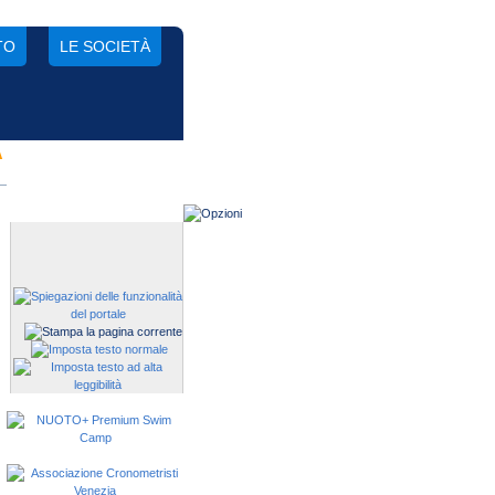
TO
LE SOCIETÀ
A
Gestisci una società?
Devi iscrivere i tuoi atleti alle
manifestazioni?