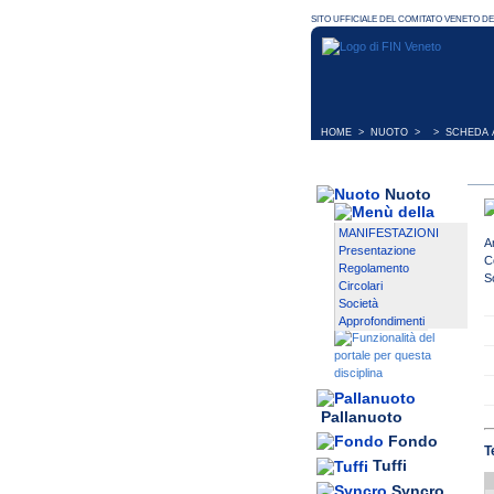
HOME
>
NUOTO
> > SCHEDA A
Nuoto
MANIFESTAZIONI
A
Presentazione
C
Regolamento
S
Circolari
Società
Approfondimenti
Pallanuoto
Fondo
T
Tuffi
Syncro