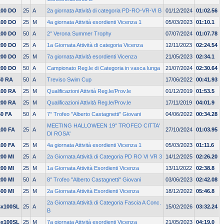
100 DO
25
A
2a giornata Attività di categoria PD-RO-VR-VI B
01/12/2024
01:02.56
100 DO
25
M
4a giornata Attività esordienti Vicenza 1
05/03/2023
01:10.1
100 DO
50
A
2° Verona Summer Trophy
07/07/2024
01:07.78
200 DO
25
A
1a Giornata Attività di categoria Vicenza
12/11/2023
02:24.54
200 DO
25
M
7a giornata Attività esordienti Vicenza
21/05/2023
02:34.1
200 DO
50
A
Campionato Reg.le di Categoria in vasca lunga
21/07/2024
02:30.64
50 RA
50
A
Treviso Swim Cup
17/06/2022
00:41.93
100 RA
25
M
Qualificazioni Attività Reg.le/Prov.le
01/12/2019
01:53.5
200 RA
25
M
Qualificazioni Attività Reg.le/Prov.le
17/11/2019
04:01.9
50 FA
50
A
7° Trofeo "Alberto Castagnetti" Giovani
04/06/2022
00:34.28
MEETING HALLOWEEN 19° TROFEO CITTA'
100 FA
25
A
27/10/2024
01:03.95
DI ROSA'
100 FA
25
M
4a giornata Attività esordienti Vicenza 1
05/03/2023
01:11.6
200 MI
25
A
2a Giornata Attività di Categoria PD RO VI VR 3
14/12/2025
02:26.20
200 MI
25
M
1a Giornata Attività Esordienti Vicenza
13/11/2022
02:38.8
200 MI
50
A
8° Trofeo "Alberto Castagnetti" Giovani
03/06/2023
02:42.08
400 MI
25
M
2a Giornata Attività Esordienti Vicenza
18/12/2022
05:46.8
2a Giornata Attività di Categoria Fascia A Conc.
4x100SL
25
A
15/02/2026
03:32.24
B
4x100SL
25
M
7a giornata Attività esordienti Vicenza
21/05/2023
04:19.0