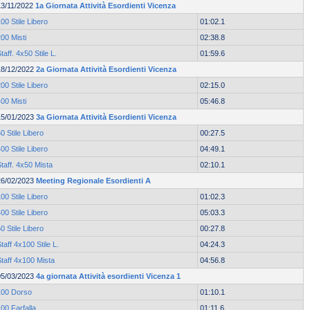
13/11/2022
1a Giornata Attività Esordienti Vicenza
00 Stile Libero
01:02.1
00 Misti
02:38.8
taff. 4x50 Stile L.
01:59.6
18/12/2022
2a Giornata Attività Esordienti Vicenza
00 Stile Libero
02:15.0
00 Misti
05:46.8
15/01/2023
3a Giornata Attività Esordienti Vicenza
0 Stile Libero
00:27.5
00 Stile Libero
04:49.1
taff. 4x50 Mista
02:10.1
26/02/2023
Meeting Regionale Esordienti A
00 Stile Libero
01:02.3
00 Stile Libero
05:03.3
0 Stile Libero
00:27.8
taff 4x100 Stile L.
04:24.3
taff 4x100 Mista
04:56.8
05/03/2023
4a giornata Attività esordienti Vicenza 1
100 Dorso
01:10.1
00 Farfalla
01:11.6