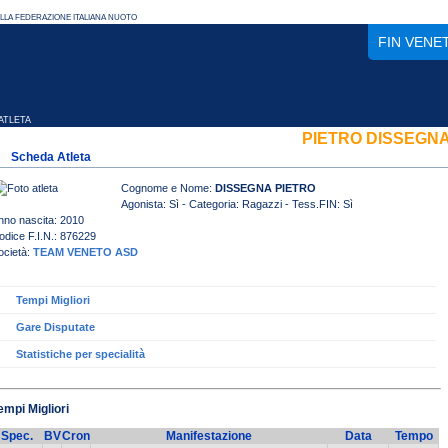
FIN VENE
TLETA
PIETRO DISSEGN
Scheda Atleta
Cognome e Nome:
DISSEGNA PIETRO
Agonista: Sì - Categoria: Ragazzi - Tess.FIN: Sì
nno nascita: 2010
odice F.I.N.: 876229
ocietà:
TEAM VENETO ASD
Tempi Migliori
Gare Disputate
Statistiche per specialità
empi Migliori
Spec.
BV
Cron
Manifestazione
Data
Tempo