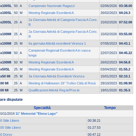
4x100SL
50
A
Campionato Nazionale Ragazzi
02/06/2026
03:38.00
4x100SL
50
M
Meeting Regionale Esordienti A
26/02/2023
04:24.3
2a Giornata Attività di Categoria Fascia A Conc.
4x200SL
25
A
15/02/2026
07:52.08
B
2a Giornata Attività di Categoria Fascia A Conc.
4x100MI
25
A
15/02/2026
03:55.00
B
4x100MI
25
M
6a giornata Attività esordienti Vicenza 1
07/05/2023
04:43.1
Campionati Regionali Esordienti A in vasca
4x100MI
50
A
22/07/2023
04:45.22
lunga
4x100MI
50
M
Meeting Regionale Esordienti A
26/02/2023
04:56.8
4x50SL
25
M
Meeting Regionale Esordienti A
03/04/2022
01:55.2
4x50 MI
25
M
3a Giornata Attività Esordienti Vicenza
15/01/2023
02:10.1
100 MI
25
A
Meeting di Halloween 18° Trofeo Città di Rosà
29/10/2023
01:08.90
100 MI
25
M
Qualificazioni Attività Reg.le/Prov.le
19/01/2020
01:35.5
are disputate
Specialità
Tempo
10/11/2019
11° Memorial "Elena Lago"
0 Stile Libero
00:38.21
00 Stile Libero
01:27.53
50 Dorso
00:47.12