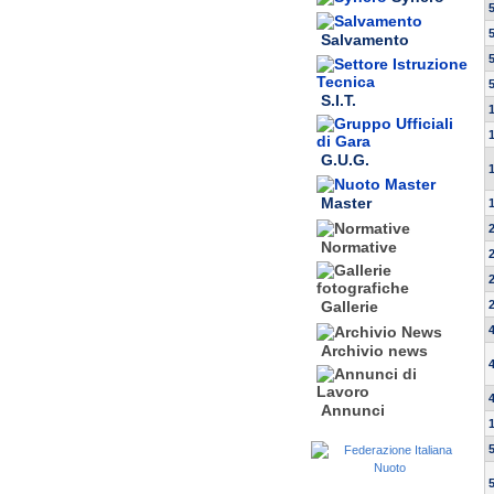
Salvamento
S.I.T.
G.U.G.
Master
Normative
Gallerie
Archivio news
Annunci