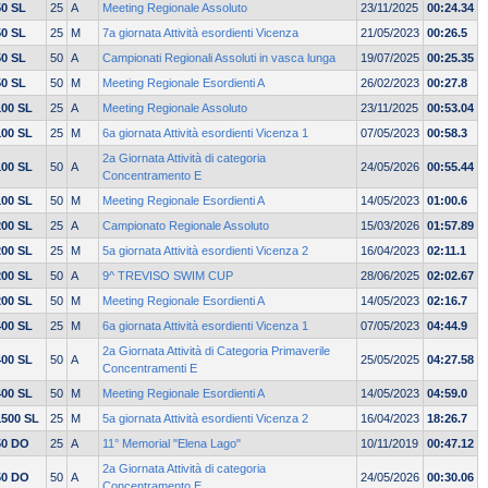
50 SL
25
A
Meeting Regionale Assoluto
23/11/2025
00:24.34
50 SL
25
M
7a giornata Attività esordienti Vicenza
21/05/2023
00:26.5
50 SL
50
A
Campionati Regionali Assoluti in vasca lunga
19/07/2025
00:25.35
50 SL
50
M
Meeting Regionale Esordienti A
26/02/2023
00:27.8
100 SL
25
A
Meeting Regionale Assoluto
23/11/2025
00:53.04
100 SL
25
M
6a giornata Attività esordienti Vicenza 1
07/05/2023
00:58.3
2a Giornata Attività di categoria
100 SL
50
A
24/05/2026
00:55.44
Concentramento E
100 SL
50
M
Meeting Regionale Esordienti A
14/05/2023
01:00.6
200 SL
25
A
Campionato Regionale Assoluto
15/03/2026
01:57.89
200 SL
25
M
5a giornata Attività esordienti Vicenza 2
16/04/2023
02:11.1
200 SL
50
A
9^ TREVISO SWIM CUP
28/06/2025
02:02.67
200 SL
50
M
Meeting Regionale Esordienti A
14/05/2023
02:16.7
400 SL
25
M
6a giornata Attività esordienti Vicenza 1
07/05/2023
04:44.9
2a Giornata Attività di Categoria Primaverile
400 SL
50
A
25/05/2025
04:27.58
Concentramenti E
400 SL
50
M
Meeting Regionale Esordienti A
14/05/2023
04:59.0
1500 SL
25
M
5a giornata Attività esordienti Vicenza 2
16/04/2023
18:26.7
50 DO
25
A
11° Memorial "Elena Lago"
10/11/2019
00:47.12
2a Giornata Attività di categoria
50 DO
50
A
24/05/2026
00:30.06
Concentramento E