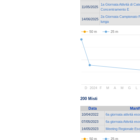
1a Giornata Attività di Cat
11/05/2025
Concentramento E
2a Giornata Campionato Re
14/06/2025
lunga
50 m
25 m
D
2024
F
M
A
M
G
L
200 Misti
Data
Manif
10/04/2022
6a giornata attività es
07/05/2023
6a giornata Attività es
14/05/2023
Meeting Regionale Esor
50 m
25 m