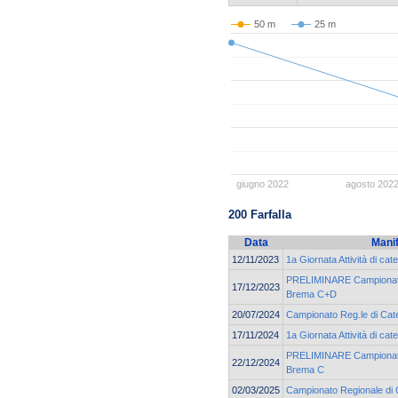
50 m
25 m
giugno 2022
agosto 202
200 Farfalla
Data
Mani
12/11/2023
1a Giornata Attività di ca
PRELIMINARE Campionato 
17/12/2023
Brema C+D
20/07/2024
Campionato Reg.le di Cate
17/11/2024
1a Giornata Attività di c
PRELIMINARE Campionato 
22/12/2024
Brema C
02/03/2025
Campionato Regionale di 