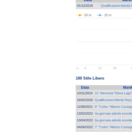
Data
Manif
01/12/2019
Qualificazioni Attività
50 m
25 m
n…
4
11
18
100 Stile Libero
Data
Mani
10/11/2019
11° Memorial "Elena Lago
16/02/2020
Qualificazioni Attività Reg.
12/06/2021
6° Trofeo "Alberto Castagn
13/02/2022
4a giornata attività esordi
10/04/2022
6a giornata attività esordi
04/06/2022
7° Trofeo "Alberto Castagn