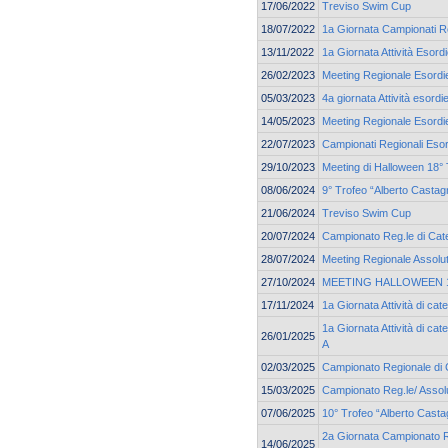
17/06/2022
Treviso Swim Cup
18/07/2022
1a Giornata Campionati Re
13/11/2022
1a Giornata Attività Esord
26/02/2023
Meeting Regionale Esordie
05/03/2023
4a giornata Attività esordi
14/05/2023
Meeting Regionale Esordie
22/07/2023
Campionati Regionali Esor
29/10/2023
Meeting di Halloween 18° 
08/06/2024
9° Trofeo “Alberto Castag
21/06/2024
Treviso Swim Cup
20/07/2024
Campionato Reg.le di Cate
28/07/2024
Meeting Regionale Assolu
27/10/2024
MEETING HALLOWEEN 19
17/11/2024
1a Giornata Attività di c
1a Giornata Attività di ca
26/01/2025
A
02/03/2025
Campionato Regionale di 
15/03/2025
Campionato Reg.le/ Assolu
07/06/2025
10° Trofeo “Alberto Casta
2a Giornata Campionato Re
14/06/2025