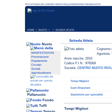
HOME
>
NUOTO
> > SCHEDA ATLETA
Scheda Atleta
Nuoto
Cognome 
MANIFESTAZIONI
Agonista: 
Presentazione
Anno nascita: 2010
Regolamento
Codice F.I.N.: 976569
Circolari
Società:
CENTRO NUOTO ROSA
Società
Approfondimenti
Tempi Migliori
Gare Disputate
Pallanuoto
Statistiche per specialità
Fondo
Tuffi
Tempi Migliori
Syncro