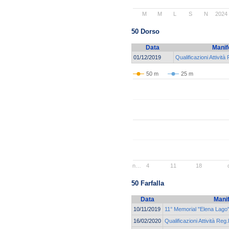
M
M
L
S
N
2024
50 Dorso
Data
Manif
01/12/2019
Qualificazioni Attività
50 m
25 m
n…
4
11
18
50 Farfalla
Data
Mani
10/11/2019
11° Memorial "Elena Lago
16/02/2020
Qualificazioni Attività Reg.