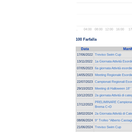
..
04:00
08:00
12:00
16:00
17
100 Farfalla
Data
Mani
17/06/2022
Treviso Swim Cup
13/11/2022
1a Giornata Attività Esord
07/05/2023
6a giornata Attività esordi
14/05/2023
Meeting Regionale Esordie
22/07/2023
Campionati Regionali Esor
29/10/2023
Meeting di Halloween 18° 
10/12/2023
2a giornata Attività di cat
PRELIMINARE Campionato 
17/12/2023
Brema C+D
18/02/2024
2a Giornata Attività di Cat
08/06/2024
9° Trofeo “Alberto Castag
21/06/2024
Treviso Swim Cup