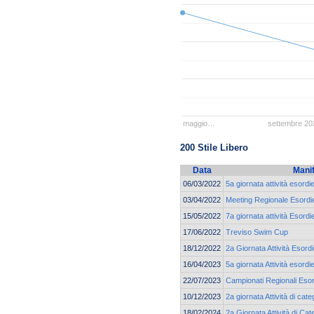
maggio…
settembre 20
200 Stile Libero
Data
Mani
06/03/2022
5a giornata attività esordi
03/04/2022
Meeting Regionale Esordie
15/05/2022
7a giornata attività Esordi
17/06/2022
Treviso Swim Cup
18/12/2022
2a Giornata Attività Esord
16/04/2023
5a giornata Attività esordi
22/07/2023
Campionati Regionali Esor
10/12/2023
2a giornata Attività di cat
18/02/2024
2a Giornata Attività di Cat