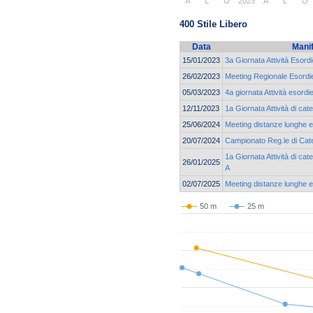
A
L
O
2023
A
L
O
400 Stile Libero
Data
Mani
15/01/2023
3a Giornata Attività Esord
26/02/2023
Meeting Regionale Esordie
05/03/2023
4a giornata Attività esordi
12/11/2023
1a Giornata Attività di ca
25/06/2024
Meeting distanze lunghe e 
20/07/2024
Campionato Reg.le di Cate
1a Giornata Attività di ca
26/01/2025
A
02/07/2025
Meeting distanze lunghe e 
50 m
25 m