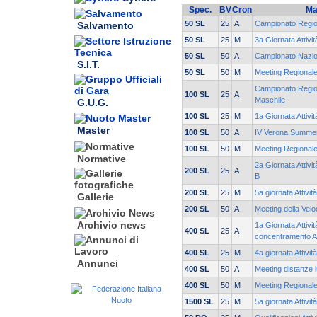
Spec.
BV
Cron
Ma
50 SL
25
A
Campionato Regio
Salvamento
50 SL
25
M
3a Giornata Attivi
50 SL
50
A
Campionato Nazio
S.I.T.
50 SL
50
M
Meeting Regionale
Campionato Region
100 SL
25
A
Maschile
G.U.G.
100 SL
25
M
1a Giornata Attivi
Master
100 SL
50
A
IV Verona Summe
100 SL
50
M
Meeting Regionale
Normative
2a Giornata Attivi
200 SL
25
A
B
200 SL
25
M
5a giornata Attivit
Gallerie
200 SL
50
A
Meeting della Velo
Archivio news
1a Giornata Attivit
400 SL
25
A
concentramento A
400 SL
25
M
4a giornata Attivit
Annunci
400 SL
50
A
Meeting distanze l
400 SL
50
M
Meeting Regionale
1500 SL
25
M
5a giornata Attivit