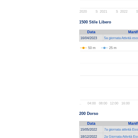
2020
S
2021
S
2022
1500 Stile Libero
Data
Manif
16/04/2023
5a giornata Attività es
50 m
25 m
..
04:00
08:00
12:00
16:00
200 Dorso
Data
Manif
15/05/2022
7a giornata attività Es
18/12/2022
2a Giornata Attività Es