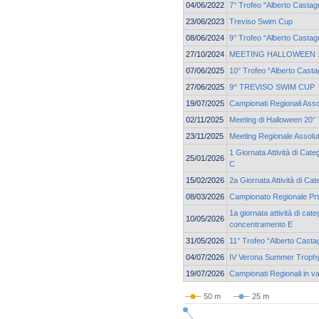
04/06/2022
7° Trofeo "Alberto Castagn
23/06/2023
Treviso Swim Cup
08/06/2024
9° Trofeo “Alberto Castag
27/10/2024
MEETING HALLOWEEN 19
07/06/2025
10° Trofeo “Alberto Casta
27/06/2025
9^ TREVISO SWIM CUP
19/07/2025
Campionati Regionali Asso
02/11/2025
Meeting di Halloween 20° 
23/11/2025
Meeting Regionale Assolu
1 Giornata Attività di Cat
25/01/2026
C
15/02/2026
2a Giornata Attività di Ca
08/03/2026
Campionato Regionale Pri
1a giornata attività di cat
10/05/2026
concentramento E
31/05/2026
11° Trofeo “Alberto Casta
04/07/2026
IV Verona Summer Troph
19/07/2026
Campionati Regionali in v
50 m
25 m