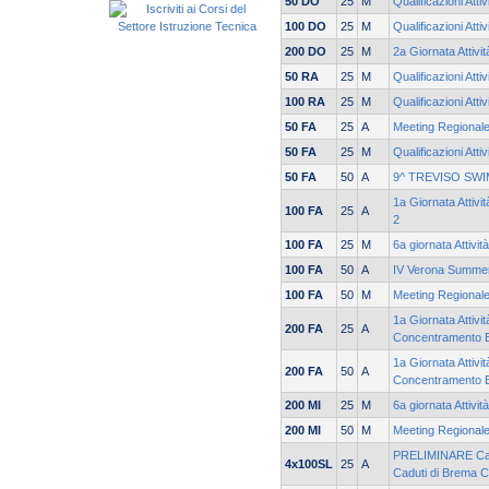
50 DO
25
M
Qualificazioni Atti
100 DO
25
M
Qualificazioni Atti
200 DO
25
M
2a Giornata Attivi
50 RA
25
M
Qualificazioni Atti
100 RA
25
M
Qualificazioni Atti
50 FA
25
A
Meeting Regionale
50 FA
25
M
Qualificazioni Atti
50 FA
50
A
9^ TREVISO SW
1a Giornata Attiv
100 FA
25
A
2
100 FA
25
M
6a giornata Attivit
100 FA
50
A
IV Verona Summe
100 FA
50
M
Meeting Regionale
1a Giornata Attivit
200 FA
25
A
Concentramento 
1a Giornata Attivi
200 FA
50
A
Concentramento 
200 MI
25
M
6a giornata Attivit
200 MI
50
M
Meeting Regionale
PRELIMINARE Cam
4x100SL
25
A
Caduti di Brema 