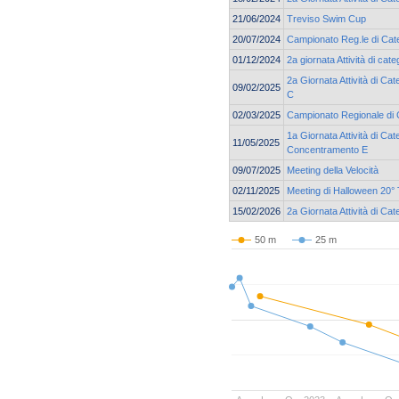
21/06/2024
Treviso Swim Cup
20/07/2024
Campionato Reg.le di Cate
01/12/2024
2a giornata Attività di c
2a Giornata Attività di C
09/02/2025
C
02/03/2025
Campionato Regionale di 
1a Giornata Attività di Cat
11/05/2025
Concentramento E
09/07/2025
Meeting della Velocità
02/11/2025
Meeting di Halloween 20° 
15/02/2026
2a Giornata Attività di Ca
50 m
25 m