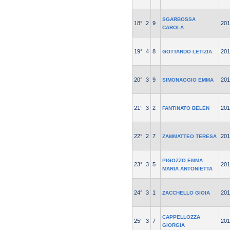
SGARBOSSA
18°
2
9
201
CAROLA
19°
4
8
201
GOTTARDO LETIZIA
20°
3
9
201
SIMONAGGIO EMMA
21°
3
2
201
FANTINATO BELEN
22°
2
7
201
ZAMMATTEO TERESA
PIGOZZO EMMA
23°
3
5
201
MARIA ANTONIETTA
24°
3
1
201
ZACCHELLO GIOIA
CAPPELLOZZA
25°
3
7
201
GIORGIA