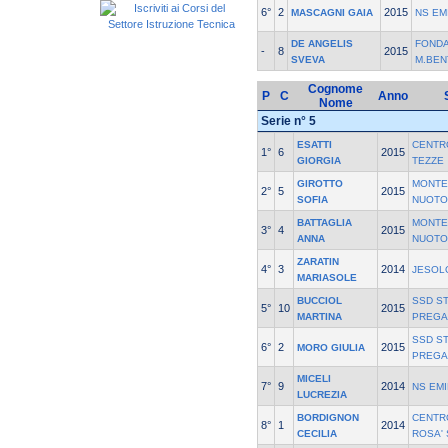
6°
2
2015
MASCAGNI GAIA
NS EM
DE ANGELIS
FONDA
-
8
2015
SVEVA
M.BEN
Cognome
P
C
Anno
Nome
Serie n° 5
ESATTI
CENTR
1°
6
2015
GIORGIA
TEZZE
GIROTTO
MONTE
2°
5
2015
SOFIA
NUOTO
BATTAGLIA
MONTE
3°
4
2015
ANNA
NUOTO
ZARATIN
4°
3
2014
JESOL
MARIASOLE
BUCCIOL
SSD ST
5°
10
2015
MARTINA
PREGA
SSD ST
6°
2
2015
MORO GIULIA
PREGA
MICELI
7°
9
2014
NS EMI
LUCREZIA
BORDIGNON
CENTR
8°
1
2014
CECILIA
ROSA'