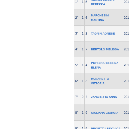
1°
1
5
201
REBECCA
MARCHESINI
2°
1
6
201
MARTINA
3°
1
2
201
TAGNIN AGNESE
4°
1
7
201
BERTOLO MELISSA
POPESCU SERENA
5°
1
4
201
ELENA
MUNARETTO
6°
1
3
201
VITTORIA
7°
2
4
201
ZANCHETTA ANNA
8°
1
9
201
GIULIANA GIORGIA
9°
1
8
201
PROIETTI LUDOVICA