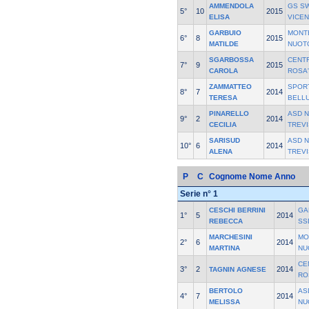
AMMENDOLA
GS S
5°
10
2015
ELISA
VICE
GARBUIO
MONT
6°
8
2015
MATILDE
NUOT
SGARBOSSA
CENT
7°
9
2015
CAROLA
ROSA'
ZAMMATTEO
SPOR
8°
7
2014
TERESA
BELL
PINARELLO
ASD 
9°
2
2014
CECILIA
TREV
SARISUD
ASD 
10°
6
2014
ALENA
TREV
P
C
Cognome Nome
Anno
Serie n° 1
CESCHI BERRINI
GA
1°
5
2014
REBECCA
SS
MARCHESINI
MO
2°
6
2014
MARTINA
NU
CE
3°
2
2014
TAGNIN AGNESE
RO
BERTOLO
AS
4°
7
2014
MELISSA
NU