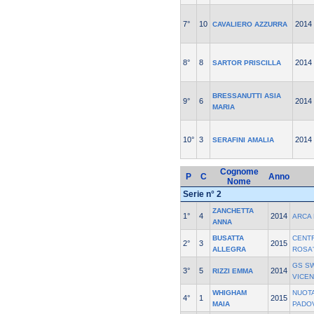
7°
10
2014
CAVALIERO AZZURRA
8°
8
2014
SARTOR PRISCILLA
BRESSANUTTI ASIA
9°
6
2014
MARIA
10°
3
2014
SERAFINI AMALIA
Cognome
P
C
Anno
Nome
Serie n° 2
ZANCHETTA
1°
4
2014
ARCA
ANNA
BUSATTA
CENT
2°
3
2015
ALLEGRA
ROSA'
GS S
3°
5
2014
RIZZI EMMA
VICE
WHIGHAM
NUOT
4°
1
2015
MAIA
PADO