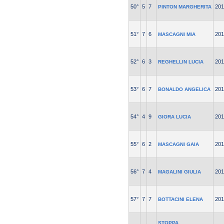
50°
5
7
201
PINTON MARGHERITA
51°
7
6
201
MASCAGNI MIA
52°
6
3
201
REGHELLIN LUCIA
53°
6
7
201
BONALDO ANGELICA
54°
4
9
201
GIORA LUCIA
55°
6
2
201
MASCAGNI GAIA
56°
7
4
201
MAGALINI GIULIA
57°
7
7
201
BOTTACINI ELENA
STOPPA