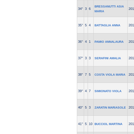
BRESSANUTTI ASIA
34°
3
6
201
MARIA
35°
5
4
201
BATTAGLIA ANNA
36°
4
1
201
PAMIO ANNALAURA
37°
3
3
201
SERAFINI AMALIA
38°
7
5
201
COSTA VIOLA MARIA
39°
4
7
201
SIMIONATO VIOLA
40°
5
3
201
ZARATIN MARIASOLE
41°
5
10
201
BUCCIOL MARTINA