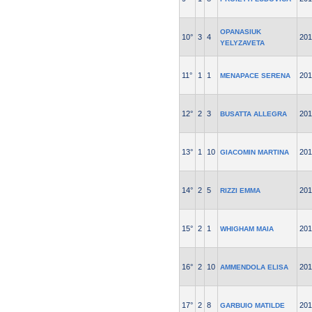
OPANASIUK
10°
3
4
201
YELYZAVETA
11°
1
1
201
MENAPACE SERENA
12°
2
3
201
BUSATTA ALLEGRA
13°
1
10
201
GIACOMIN MARTINA
14°
2
5
201
RIZZI EMMA
15°
2
1
201
WHIGHAM MAIA
16°
2
10
201
AMMENDOLA ELISA
17°
2
8
201
GARBUIO MATILDE