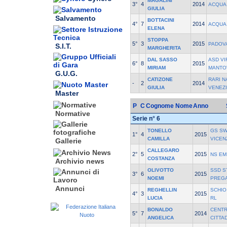
MAGALINI
3°
4
2014
ACQUA
GIULIA
Salvamento
BOTTACINI
4°
7
2014
ACQUA
ELENA
STOPPA
5°
3
2015
PADOV
S.I.T.
MARGHERITA
DAL SASSO
ASD VI
6°
8
2015
MIRIAM
MANTO
G.U.G.
CATIZONE
RARI 
-
2
2014
GIULIA
VENEZ
Master
P
C
Cognome Nome
Anno
Normative
Serie n° 6
TONELLO
GS SW
1°
4
2015
CAMILLA
VICEN
Gallerie
CALLEGARO
2°
5
2015
NS EM
COSTANZA
Archivio news
OLIVOTTO
SSD S
3°
6
2015
NOEMI
PREG
Annunci
REGHELLIN
SCHIO
4°
3
2015
LUCIA
RL
BONALDO
CENT
5°
7
2014
ANGELICA
CITTA