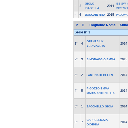
GIOLO
GS SWI
-
2
2014
ISABELLA
VICENZ
-
6
2015
BOSCAIN RITA
PADOVA
P
C
Cognome Nome
Anno
Serie n° 3
OPANASIUK
1°
4
2014
YELYZAVETA
2°
9
2015
SIMONAGGIO EMMA
3°
2
2014
FANTINATO BELEN
PIGOZZO EMMA
4°
5
2014
MARIA ANTONIETTA
5°
1
2014
ZACCHELLO GIOIA
CAPPELLOZZA
6°
7
2014
GIORGIA