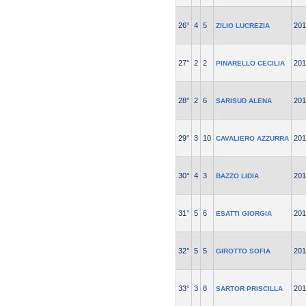
26°
4
5
201
ZILIO LUCREZIA
27°
2
2
201
PINARELLO CECILIA
28°
2
6
201
SARISUD ALENA
29°
3
10
201
CAVALIERO AZZURRA
30°
4
3
201
BAZZO LIDIA
31°
5
6
201
ESATTI GIORGIA
32°
5
5
201
GIROTTO SOFIA
33°
3
8
201
SARTOR PRISCILLA