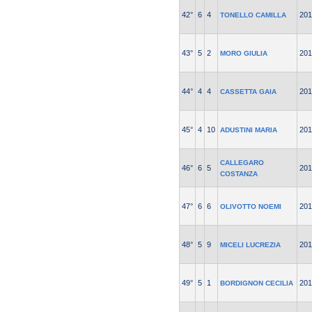
42°
6
4
201
TONELLO CAMILLA
43°
5
2
201
MORO GIULIA
44°
4
4
201
CASSETTA GAIA
45°
4
10
201
ADUSTINI MARIA
CALLEGARO
46°
6
5
201
COSTANZA
47°
6
6
201
OLIVOTTO NOEMI
48°
5
9
201
MICELI LUCREZIA
49°
5
1
201
BORDIGNON CECILIA