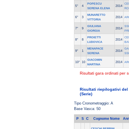
POPESCU
CE
5°
4
2014
SERENA ELENA
RO
MUNARETTO
6°
3
2014
AR
VITTORIA
GIULIANA
SS
7°
9
2014
GIORGIA
PR
PROIETTI
CE
8°
8
2014
LUDOVICA
BA
MENAPACE
GA
9°
1
2014
SERENA
SS
GIACOMIN
10°
10
2014
AR
MARTINA
Risultati gara ordinati per s
Risultati riepilogativi de
(Serie)
Tipo Cronometraggio: A
Base Vasca: 50
P
S
C
Cognome Nome
An
CESCHI BERRINI