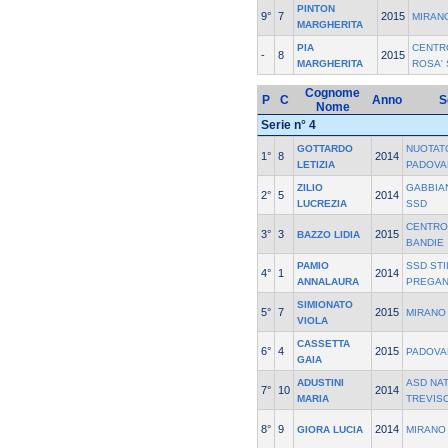
PINTON
9°
7
2015
MIRAN
MARGHERITA
PIA
CENTR
-
8
2015
MARGHERITA
ROSA'
Cognome
P
C
Anno
S
Nome
Serie n° 4
GOTTARDO
NUOTAT
1°
8
2014
LETIZIA
PADOVA
ZILIO
GABBIA
2°
5
2014
LUCREZIA
SSD
CENTRO
3°
3
2015
BAZZO LIDIA
BANDIE
PAMIO
SSD STI
4°
1
2014
ANNALAURA
PREGAN
SIMIONATO
5°
7
2015
MIRANO
VIOLA
CASSETTA
6°
4
2015
PADOVA
GAIA
ADUSTINI
ASD NA
7°
10
2014
MARIA
TREVIS
8°
9
2014
GIORA LUCIA
MIRANO