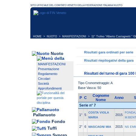
HOME
>
NUOTO
>
MANIFESTAZIONI
>
11° Trofeo “Alberto Castagnetti “ 
Risultati gara ordinati per serie
Nuoto
Risultati riepilogativi della gara
MANIFESTAZIONI
Presentazione
Risultati del turno di gara 100
Regolamento
Circolari
Tipo Cronometraggio: A
Società
Base Vasca: 50
Approfondimenti
Cognome
P
C
Anno
S
Nome
Serie n° 7
COSTA VIOLA
FONDA
Pallanuoto
1°
5
2015
MARIA
M.BEN
Fondo
2°
6
2015
MASCAGNI MIA
NS EMI
Tuffi
Syncro