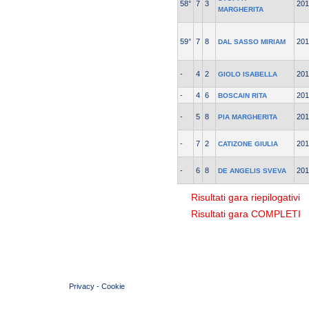
58°
7
3
201
MARGHERITA
59°
7
8
201
DAL SASSO MIRIAM
-
4
2
201
GIOLO ISABELLA
-
4
6
201
BOSCAIN RITA
-
5
8
201
PIA MARGHERITA
-
7
2
201
CATIZONE GIULIA
-
6
8
201
DE ANGELIS SVEVA
Risultati gara riepilogativi
Risultati gara COMPLETI
© 2004 Copyright by FIN Veneto - P.Iva 01384031009
Privacy
-
Cookie