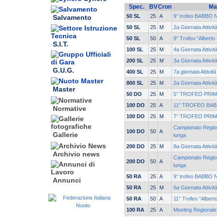
Spec.
BV
Cron
Ma
50 SL
25
A
9° trofeo BABBO N
Salvamento
50 SL
25
M
2a Giornata Attivit
50 SL
50
A
9° Trofeo “Alberto
S.I.T.
100 SL
25
M
4a Giornata Attivi
200 SL
25
M
3a Giornata Attivi
G.U.G.
400 SL
25
M
7a giornata Attivit
800 SL
25
M
2a Giornata Attivit
Master
50 DO
25
M
5° TROFEO PRIM
100 DO
25
A
11° TROFEO BAB
Normative
100 DO
25
M
7° TROFEO PRIM
Campionato Region
100 DO
50
A
Gallerie
lunga
200 DO
25
M
8a Giornata Attivi
Archivio news
Campionato Region
200 DO
50
A
lunga
50 RA
25
A
9° trofeo BABBO N
Annunci
50 RA
25
M
6a Giornata Attivit
50 RA
50
A
11° Trofeo “Albert
100 RA
25
A
Meeting Regionale 