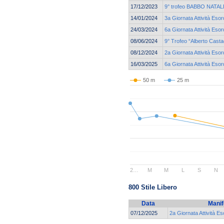
17/12/2023
9° trofeo BABBO NATALE
14/01/2024
3a Giornata Attività Esor
24/03/2024
6a Giornata Attività Esor
08/06/2024
9° Trofeo “Alberto Cast
08/12/2024
2a Giornata Attività Esor
16/03/2025
6a Giornata Attività Esor
50 m
25 m
2…
M
M
L
S
N
800 Stile Libero
Data
Manif
07/12/2025
2a Giornata Attività Es