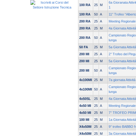
6a Gioranata Attivi
100 RA
25
M
1
100 RA
50
A
11° Trofeo “Albert
200 RA
25
A
Meeting Regionale 
200 RA
25
M
4a Giornata Attivi
Campionato Region
200 RA
50
A
lunga
50 FA
25
M
5a Giornata Attivit
200 MI
25
A
2° Trofeo del Ping
200 MI
25
M
5a Giornata Attivi
Campionato Region
200 MI
50
A
lunga
4x100MI
25
M
7a giornata Attivit
Campionato Region
4x100MI
50
A
lunga
4x50SL
25
M
4a Giornata Attivi
4x50 MI
25
A
Meeting Regionale 
4x50 MI
25
M
7° TROFEO PRIM
100 MI
25
M
1a Giornata Attivit
X4x50M
25
A
9° trofeo BABBO N
X4x50M
25
M
3a Giornata Attivit