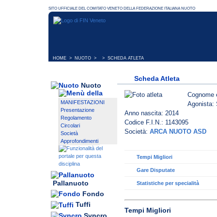
HOME
>
NUOTO
> > SCHEDA ATLETA
Scheda Atleta
Nuoto
Cognome 
MANIFESTAZIONI
Agonista: 
Presentazione
Anno nascita: 2014
Regolamento
Codice F.I.N.: 1143095
Circolari
Società:
ARCA NUOTO ASD
Società
Approfondimenti
Tempi Migliori
Gare Disputate
Pallanuoto
Statistiche per specialità
Fondo
Tuffi
Tempi Migliori
Syncro