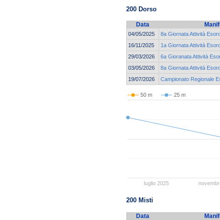
200 Dorso
Data
Manif
04/05/2025
8a Giornata Attività Esor
16/11/2025
1a Giornata Attività Esor
29/03/2026
6a Gioranata Attività Eso
03/05/2026
8a Giornata Attività Esor
19/07/2026
Campionato Regionale Eso
50 m
25 m
luglio 2025
novembr
200 Misti
Data
Manif