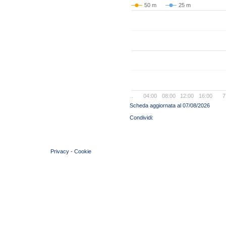
50 m
25 m
..
04:00
08:00
12:00
16:00
7
Scheda aggiornata al 07/08/2026
© 2004 Copyright by FIN Veneto - P.Iva 01384031009
Privacy
-
Cookie