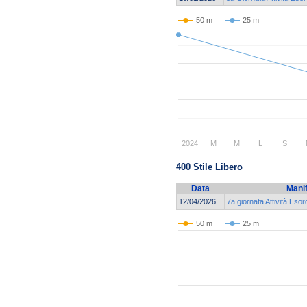
50 m
25 m
2024
M
M
L
S
400 Stile Libero
Data
Mani
12/04/2026
7a giornata Attività Esor
50 m
25 m