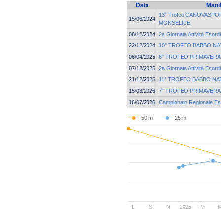
Data
Mani
13° Trofeo CANOVASPORT
15/06/2024
MONSELICE
08/12/2024
2a Giornata Attività Esord
22/12/2024
10° TROFEO BABBO NA
06/04/2025
6° TROFEO PRIMAVERA
07/12/2025
2a Giornata Attività Esord
21/12/2025
11° TROFEO BABBO NA
15/03/2026
7° TROFEO PRIMAVERA 
16/07/2026
Campionato Regionale Esor
50 m
25 m
L
S
N
2025
M