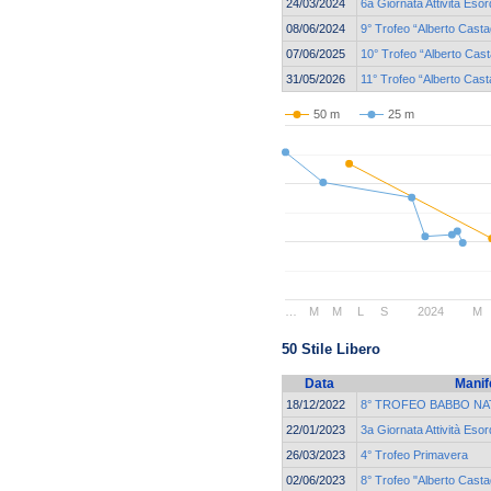
24/03/2024
6a Giornata Attività Esor
08/06/2024
9° Trofeo “Alberto Cast
07/06/2025
10° Trofeo “Alberto Cas
31/05/2026
11° Trofeo “Alberto Cas
50 m
25 m
…
M
M
L
S
2024
M
50 Stile Libero
Data
Manif
18/12/2022
8° TROFEO BABBO NA
22/01/2023
3a Giornata Attività Esor
26/03/2023
4° Trofeo Primavera
02/06/2023
8° Trofeo "Alberto Casta