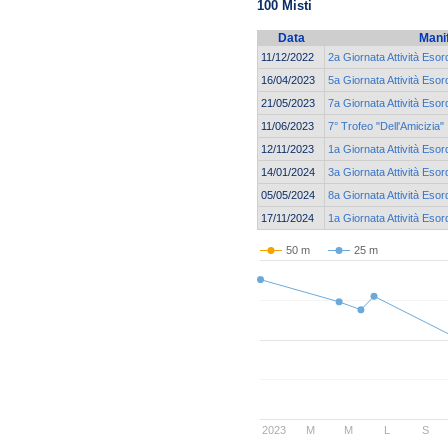
100 Misti
Data
Mani
11/12/2022
2a Giornata Attività Esor
16/04/2023
5a Giornata Attività Esor
21/05/2023
7a Giornata Attività Esor
11/06/2023
7° Trofeo "Dell'Amicizia"
12/11/2023
1a Giornata Attività Esor
14/01/2024
3a Giornata Attività Esor
05/05/2024
8a Giornata Attività Esor
17/11/2024
1a Giornata Attività Esor
50 m
25 m
2023
M
M
L
S