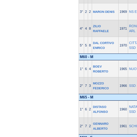
3°
2
2
1969
NS E
MARON DENIS
RON
ZILIO
4°
4
8
1971
ARL
RAFFAELE
CITT
DAL CORTIVO
5°
5
8
1970
SSD
ENRICO
M60 - M
BOEV
1°
6
4
1965
NUO
ROBERTO
MOZZO
2°
7
3
1966
SSD 
FEDERICO
M65 - M
NAT
DISTASO
1°
6
2
1960
SSD
ALFONSO
GENNARO
2°
7
2
1961
SCH
ALBERTO