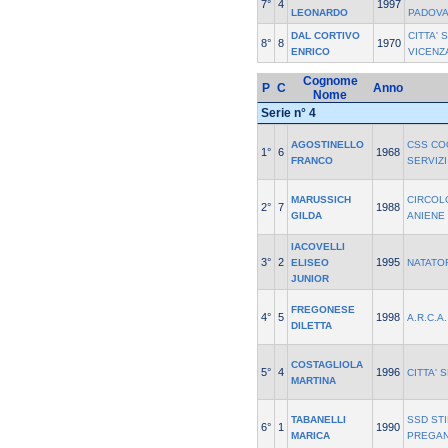
7°
4
1997
LEONARDO
PADOV
DAL CORTIVO
CITTA' 
8°
8
1970
ENRICO
VICENZ
Cognome
P
C
Anno
Nome
Serie n° 4
AGOSTINELLO
CSS CO
1°
6
1968
FRANCO
SERVIZ
MARUSSICH
CIRCOL
2°
7
1988
GILDA
ANIENE
IACOVELLI
3°
2
1995
ELISEO
NATATO
JUNIOR
FREGONESE
4°
5
1998
A.R.C.A
DILETTA
COSTAGLIOLA
5°
4
1996
CITTA' 
MARTINA
TABANELLI
SSD STI
6°
1
1990
MARICA
PREGA