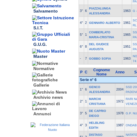
PA
PIAZZALUNGA
Salvamento
3°
6
1963
G 
ALESSANDRA
SC
4°
2
1961
GENNARO ALBERTO
RL
S.I.T.
COMBERLATO
SS
5°
1
1965
MARIA-CRISTINA
PA
G.U.G.
DEL GIUDICE
SS
6°
8
1951
AUGUSTA
PA
Master
NO
-
7
1963
GOBBO SOFIA
74
Normative
Cognome
P
C
Anno
S
Nome
Serie n° 6
Gallerie
GENCO
SSD 20
1°
6
2004
ALESSANDRA
PADOV
Archivio news
MARCHI
RARI 
2°
1
1972
CRISTIANA
VENEZ
DE CAPRIO
3°
5
1978
Annunci
G.P. N
DIEGO
HELBLING
4°
3
1987
ONDAB
EDITH
DISTASO
NATAT