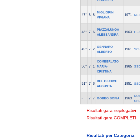
FEDERICO
MIGLIORIN
47°
6
8
1971
NS 
VIVIANA
PIAZZALUNGA
48°
7
6
1963
G -
ALESSANDRA
GENNARO
49°
7
2
1961
SCH
ALBERTO
COMBERLATO
50°
7
1
1965
MARIA-
SSD
CRISTINA
DEL GIUDICE
51°
7
8
1951
SSD
AUGUSTA
NOT
-
7
7
1963
GOBBO SOFIA
SR
Risultati gara riepilogativi
Risultati gara COMPLETI
Risultati per Categoria