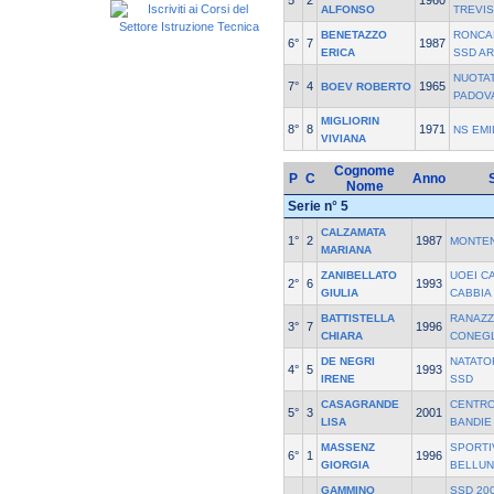
5°
2
1960
ALFONSO
TREVI
BENETAZZO
RONCA
6°
7
1987
ERICA
SSD AR
NUOTA
7°
4
1965
BOEV ROBERTO
PADOV
MIGLIORIN
8°
8
1971
NS EMI
VIVIANA
Cognome
P
C
Anno
Nome
Serie n° 5
CALZAMATA
1°
2
1987
MONTE
MARIANA
ZANIBELLATO
UOEI C
2°
6
1993
GIULIA
CABBIA 
BATTISTELLA
RANAZ
3°
7
1996
CHIARA
CONEGL
DE NEGRI
NATATO
4°
5
1993
IRENE
SSD
CASAGRANDE
CENTRO
5°
3
2001
LISA
BANDIE
MASSENZ
SPORTI
6°
1
1996
GIORGIA
BELLUN
GAMMINO
SSD 200