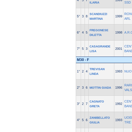
4°
3
7
1999
SSD
ILARIA
RON
SCANDIUZZI
5°
3
8
1999
ARL
MARTINA
FREGONESE
6°
4
5
1998
A.R.
DILETTA
CEN
CASAGRANDE
7°
5
3
2001
BAN
LISA
M30 - F
TREVISAN
1°
2
4
1993
NUO
LINDA
RAR
2°
3
6
1996
MOTTIN GIADA
VAL
CEN
CAGNATO
3°
2
7
1992
BAN
GRETA
UOEI
ZANIBELLATO
4°
5
6
1993
TRE
GIULIA