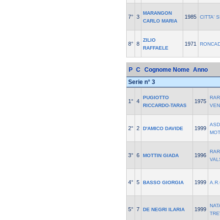
MARANGON
7°
3
1985
CITTA' 
CARLO MARIA
ZILIO
8°
8
1971
RONCAD
RAFFAELE
P
C
Cognome Nome
Anno
Serie n° 3
PUGIOTTO
RAR
1°
4
1975
RICCARDO-TARAS
VEN
ASD
2°
2
1999
D'AMICO DAVIDE
MOT
RAR
3°
6
1996
MOTTIN GIADA
VAL
4°
5
1999
BASSO GIORGIA
A.R
NAT
5°
7
1999
DE NEGRI ILARIA
TRE