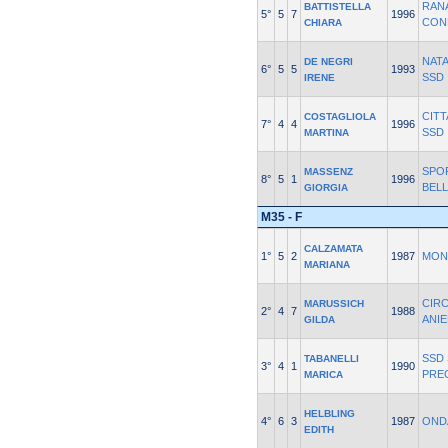
RAN
BATTISTELLA
5°
5
7
1996
CON
CHIARA
NAT
DE NEGRI
6°
5
5
1993
SSD
IRENE
CITT
COSTAGLIOLA
7°
4
4
1996
SSD
MARTINA
SPO
MASSENZ
8°
5
1
1996
BEL
GIORGIA
M35 - F
CALZAMATA
1°
5
2
1987
MON
MARIANA
CIR
MARUSSICH
2°
4
7
1988
ANI
GILDA
SSD 
TABANELLI
3°
4
1
1990
PRE
MARICA
HELBLING
4°
6
3
1987
OND
EDITH