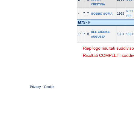
CRISTINA
NOT
-
7
7
1963
GOBBO SOFIA
SRL
M75 - F
DEL GIUDICE
1°
7
8
1951
SSD 
AUGUSTA
Riepilogo risultati suddivis
Risultati COMPLETI suddivi
© 2004 Copyright by FIN Veneto - P.Iva 01384031009
Privacy
-
Cookie