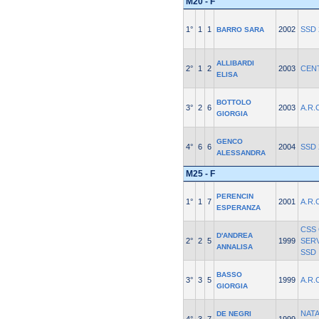
M20 - F
1°
1
1
2002
SSD 
BARRO SARA
ALLIBARDI
2°
1
2
2003
CEN
ELISA
BOTTOLO
3°
2
6
2003
A.R.
GIORGIA
GENCO
4°
6
6
2004
SSD 
ALESSANDRA
M25 - F
PERENCIN
1°
1
7
2001
A.R.
ESPERANZA
CSS
D'ANDREA
2°
2
5
1999
SERV
ANNALISA
SSD
BASSO
3°
3
5
1999
A.R.
GIORGIA
NAT
DE NEGRI