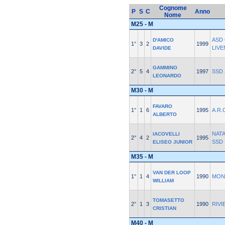
Cognome
P
S
C
Anno
Nome
M25 - M
ASD
D'AMICO
1°
3
2
1999
LIVE
DAVIDE
GAMMINO
2°
5
4
1997
SSD 
LEONARDO
M30 - M
FAVARO
1°
1
6
1995
A.R.
ALBERTO
NAT
IACOVELLI
2°
4
2
1995
SSD
ELISEO JUNIOR
M35 - M
VAN DER LOOP
1°
1
4
1990
MON
WILLIAM
TOMASETTO
2°
1
3
1990
RIVI
CRISTIAN
M40 - M