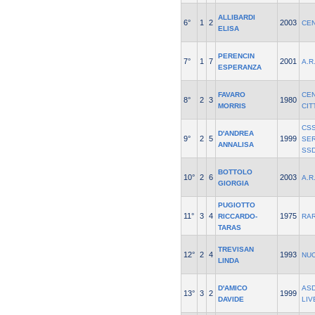
ALLIBARDI
6°
1
2
2003
CE
ELISA
PERENCIN
7°
1
7
2001
A.R
ESPERANZA
FAVARO
CE
8°
2
3
1980
MORRIS
CIT
CS
D'ANDREA
9°
2
5
1999
SER
ANNALISA
SS
BOTTOLO
10°
2
6
2003
A.R
GIORGIA
PUGIOTTO
11°
3
4
1975
RICCARDO-
RAR
TARAS
TREVISAN
12°
2
4
1993
NUO
LINDA
D'AMICO
AS
13°
3
2
1999
DAVIDE
LIV