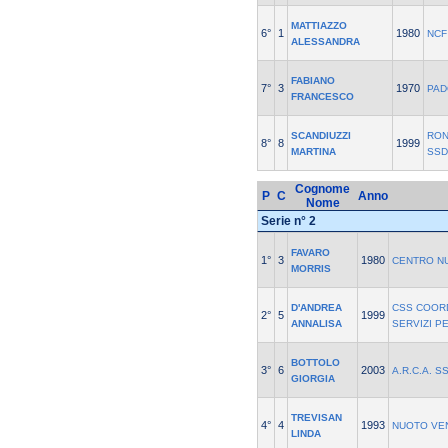
MATTIAZZO
6°
1
1980
NCF
ALESSANDRA
FABIANO
7°
3
1970
PAD
FRANCESCO
SCANDIUZZI
RO
8°
8
1999
MARTINA
SSD
Cognome
P
C
Anno
Nome
Serie n° 2
FAVARO
1°
3
1980
CENTRO N
MORRIS
D'ANDREA
CSS COOR
2°
5
1999
ANNALISA
SERVIZI P
BOTTOLO
3°
6
2003
A.R.C.A. S
GIORGIA
TREVISAN
4°
4
1993
NUOTO VE
LINDA