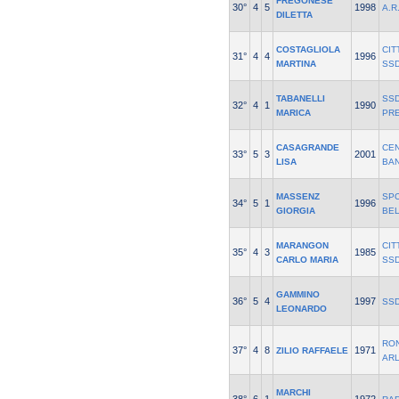
FREGONESE
30°
4
5
1998
A.R
DILETTA
COSTAGLIOLA
CIT
31°
4
4
1996
MARTINA
SS
TABANELLI
SSD
32°
4
1
1990
MARICA
PR
CASAGRANDE
CE
33°
5
3
2001
LISA
BAN
MASSENZ
SP
34°
5
1
1996
GIORGIA
BE
MARANGON
CIT
35°
4
3
1985
CARLO MARIA
SS
GAMMINO
36°
5
4
1997
SSD
LEONARDO
RO
37°
4
8
1971
ZILIO RAFFAELE
AR
MARCHI