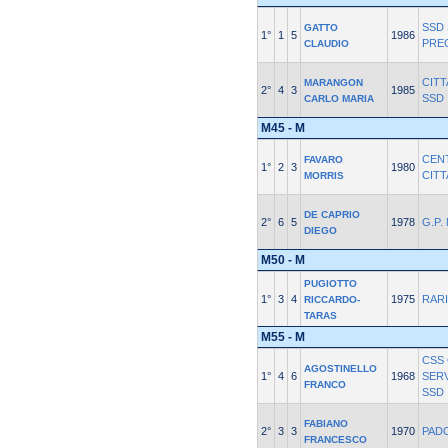
SSD 
GATTO
1°
1
5
1986
PRE
CLAUDIO
CITT
MARANGON
2°
4
3
1985
SSD
CARLO MARIA
M45 - M
CEN
FAVARO
1°
2
3
1980
CITT
MORRIS
DE CAPRIO
2°
6
5
1978
G.P.
DIEGO
M50 - M
PUGIOTTO
1°
3
4
1975
RARI
RICCARDO-
TARAS
M55 - M
CSS
AGOSTINELLO
1°
4
6
1968
SERV
FRANCO
SSD
FABIANO
2°
3
3
1970
PAD
FRANCESCO