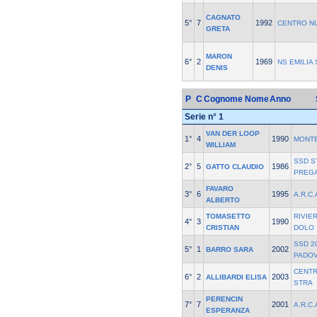
CAGNATO
5°
7
1992
CENTRO N
GRETA
MARON
6°
2
1969
NS EMILIA
DENIS
P
C
Cognome Nome
Anno
Serie n° 1
VAN DER LOOP
1°
4
1990
MONT
WILLIAM
SSD S
2°
5
1986
GATTO CLAUDIO
PREG
FAVARO
3°
6
1995
A.R.C.
ALBERTO
TOMASETTO
RIVIE
4°
3
1990
CRISTIAN
DOLO
SSD 20
5°
1
2002
BARRO SARA
PADO
CENT
6°
2
2003
ALLIBARDI ELISA
STRA
PERENCIN
7°
7
2001
A.R.C.
ESPERANZA