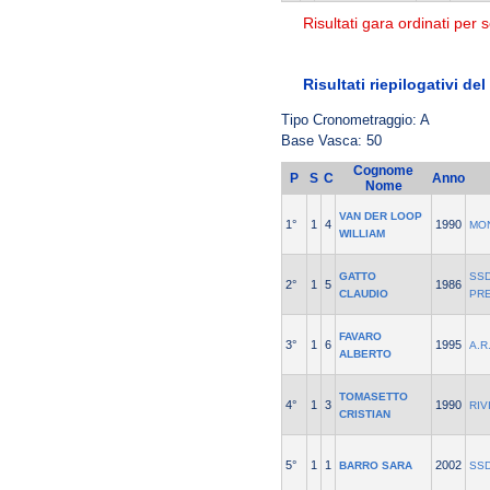
Risultati gara ordinati per s
Risultati riepilogativi de
Tipo Cronometraggio: A
Base Vasca: 50
Cognome
P
S
C
Anno
Nome
VAN DER LOOP
1°
1
4
1990
MO
WILLIAM
GATTO
SSD
2°
1
5
1986
CLAUDIO
PR
FAVARO
3°
1
6
1995
A.R
ALBERTO
TOMASETTO
4°
1
3
1990
RIV
CRISTIAN
5°
1
1
2002
BARRO SARA
SSD