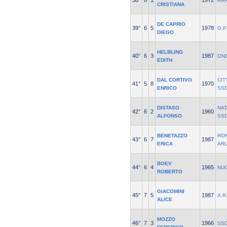
38°
6
1
1972
RAR
CRISTIANA
DE CAPRIO
39°
6
5
1978
G.P
DIEGO
HELBLING
40°
6
3
1987
ON
EDITH
DAL CORTIVO
CIT
41°
5
8
1970
ENRICO
SS
DISTASO
NAT
42°
6
2
1960
ALFONSO
SS
BENETAZZO
RO
43°
6
7
1987
ERICA
AR
BOEV
44°
6
4
1965
NUO
ROBERTO
GIACOMINI
45°
7
5
1987
A.R
ALICE
MOZZO
46°
7
3
1966
SSD