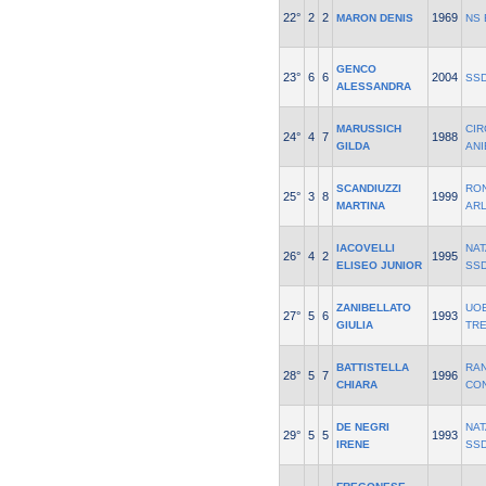
22°
2
2
1969
MARON DENIS
NS 
GENCO
23°
6
6
2004
SSD
ALESSANDRA
MARUSSICH
CIR
24°
4
7
1988
GILDA
ANI
SCANDIUZZI
RO
25°
3
8
1999
MARTINA
AR
IACOVELLI
NAT
26°
4
2
1995
ELISEO JUNIOR
SS
ZANIBELLATO
UOE
27°
5
6
1993
GIULIA
TR
BATTISTELLA
RA
28°
5
7
1996
CHIARA
CO
DE NEGRI
NAT
29°
5
5
1993
IRENE
SS