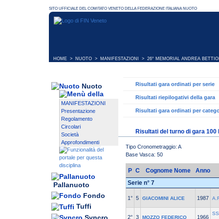
HOME
>
NUOTO
>
MANIFESTAZIONI
>
26° MEMORIAL ANDREA BETTIO
Risultati gara ordinati per serie
Nuoto
Risultati riepilogativi della gara
MANIFESTAZIONI
Risultati gara ordinati per catego
Presentazione
Regolamento
Circolari
Risultati del turno di gara 100
Società
Approfondimenti
Tipo Cronometraggio: A
Base Vasca: 50
P
C
Cognome Nome
Anno
Serie n° 7
Pallanuoto
Fondo
1°
5
1987
GIACOMINI ALICE
A.
Tuffi
SS
Syncro
2°
3
1966
MOZZO FEDERICO