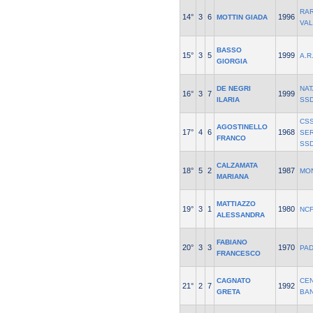
RAR
14°
3
6
1996
MOTTIN GIADA
VA
BASSO
15°
3
5
1999
A.R
GIORGIA
DE NEGRI
NAT
16°
3
7
1999
ILARIA
SS
CS
AGOSTINELLO
17°
4
6
1968
SER
FRANCO
SS
CALZAMATA
18°
5
2
1987
MO
MARIANA
MATTIAZZO
19°
3
1
1980
NCF
ALESSANDRA
FABIANO
20°
3
3
1970
PA
FRANCESCO
CAGNATO
CE
21°
2
7
1992
GRETA
BAN