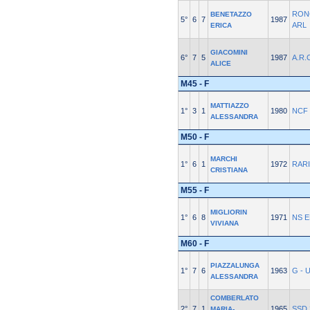
RON
BENETAZZO
5°
6
7
1987
ARL
ERICA
GIACOMINI
6°
7
5
1987
A.R.
ALICE
M45 - F
MATTIAZZO
1°
3
1
1980
NCF
ALESSANDRA
M50 - F
MARCHI
1°
6
1
1972
RARI
CRISTIANA
M55 - F
MIGLIORIN
1°
6
8
1971
NS E
VIVIANA
M60 - F
PIAZZALUNGA
1°
7
6
1963
G - 
ALESSANDRA
COMBERLATO
2°
7
1
1965
SSD 
MARIA-