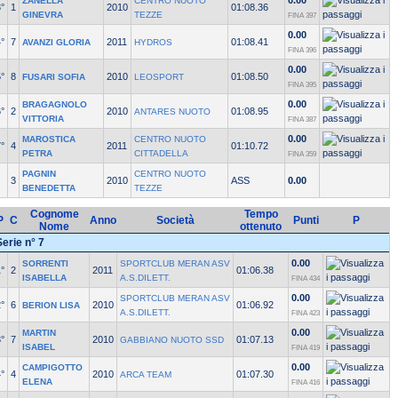
0.00
ZANELLA
CENTRO NUOTO
°
1
2010
01:08.36
GINEVRA
TEZZE
FINA 397
0.00
°
7
2011
01:08.41
AVANZI GLORIA
HYDROS
FINA 396
0.00
°
8
2010
01:08.50
FUSARI SOFIA
LEOSPORT
FINA 395
0.00
BRAGAGNOLO
°
2
2010
01:08.95
ANTARES NUOTO
VITTORIA
FINA 387
0.00
MAROSTICA
CENTRO NUOTO
°
4
2011
01:10.72
PETRA
CITTADELLA
FINA 359
PAGNIN
CENTRO NUOTO
3
2010
ASS
0.00
BENEDETTA
TEZZE
Cognome
Tempo
P
C
Anno
Società
Punti
P
Nome
ottenuto
Serie n° 7
0.00
SORRENTI
SPORTCLUB MERAN ASV
°
2
2011
01:06.38
ISABELLA
A.S.DILETT.
FINA 434
0.00
SPORTCLUB MERAN ASV
°
6
2010
01:06.92
BERION LISA
A.S.DILETT.
FINA 423
0.00
MARTIN
°
7
2010
01:07.13
GABBIANO NUOTO SSD
ISABEL
FINA 419
0.00
CAMPIGOTTO
°
4
2010
01:07.30
ARCA TEAM
ELENA
FINA 416