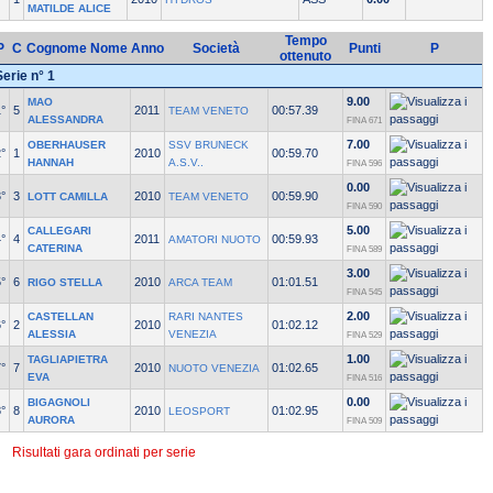
MATILDE ALICE
Tempo
P
C
Cognome Nome
Anno
Società
Punti
P
ottenuto
Serie n° 1
9.00
MAO
°
5
2011
00:57.39
TEAM VENETO
ALESSANDRA
FINA 671
7.00
OBERHAUSER
SSV BRUNECK
°
1
2010
00:59.70
HANNAH
A.S.V..
FINA 596
0.00
°
3
2010
00:59.90
LOTT CAMILLA
TEAM VENETO
FINA 590
5.00
CALLEGARI
°
4
2011
00:59.93
AMATORI NUOTO
CATERINA
FINA 589
3.00
°
6
2010
01:01.51
RIGO STELLA
ARCA TEAM
FINA 545
2.00
CASTELLAN
RARI NANTES
°
2
2010
01:02.12
ALESSIA
VENEZIA
FINA 529
1.00
TAGLIAPIETRA
°
7
2010
01:02.65
NUOTO VENEZIA
EVA
FINA 516
0.00
BIGAGNOLI
°
8
2010
01:02.95
LEOSPORT
AURORA
FINA 509
Risultati gara ordinati per serie