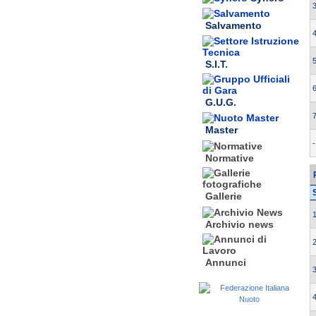
3
Salvamento
4
5
S.I.T.
6
G.U.G.
7
Master
-
Normative
Gallerie
1
Archivio news
2
Annunci
3
4