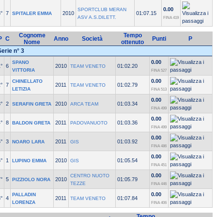
0.00
SPORTCLUB MERAN
°
7
2010
01:07.15
SPITALER EMMA
ASV A.S.DILETT.
FINA 419
Cognome
Tempo
P
C
Anno
Società
Punti
P
Nome
ottenuto
Serie n° 3
0.00
SPANO
°
6
2010
01:02.20
TEAM VENETO
VITTORIA
FINA 527
0.00
CHINELLATO
°
7
2011
01:02.79
TEAM VENETO
LETIZIA
FINA 513
0.00
°
2
2010
01:03.34
SERAFIN GRETA
ARCA TEAM
FINA 499
0.00
°
8
2011
01:03.36
BALDON GRETA
PADOVANUOTO
FINA 499
0.00
°
3
2011
01:03.92
NOARO LARA
GIS
FINA 486
0.00
°
1
2010
01:05.54
LUPINO EMMA
GIS
FINA 451
0.00
CENTRO NUOTO
°
5
2010
01:05.79
PIZZIOLO NORA
TEZZE
FINA 446
0.00
PALLADIN
°
4
2011
01:07.84
TEAM VENETO
LORENZA
FINA 406
Tempo