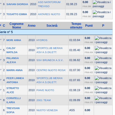
0.00
ASD NATATORIUM
°
6
2010
01:08.23
SAVIAN GIORGIA
TREVISO
FINA 399
0.00
°
3
2010
01:09.23
TOSATTO EMMA
ANTARES NUOTO
FINA 382
Cognome
Tempo
P
C
Anno
Società
Punti
P
Nome
ottenuto
Serie n° 5
0.00
°
7
2010
01:03.84
MORI ANNA
HYDROS
FINA 488
0.00
CALZA'
SPORTCLUB MERAN
°
5
2010
01:05.40
MATILDA
ASV A.S.DILETT.
FINA 454
0.00
PALANGA
°
3
2010
01:06.82
SSV BRUNECK A.S.V..
ALEXIA
FINA 425
0.00
°
2
2010
01:07.00
MARIN ANNA
CENTRO NUOTO ROSA'
FINA 422
0.00
PEER LINNEA
SPORTCLUB MERAN
°
4
2010
01:07.65
ANTONIA
ASV A.S.DILETT.
FINA 410
0.00
STRIATTO
°
1
2010
01:08.19
PIAVE NUOTO
ALICE
FINA 400
0.00
CORATELLI
°
8
2010
01:09.89
2001 TEAM
ILARIA
FINA 372
TREVISAN
6
2010
ASS
0.00
NUOTO VENEZIA
SOFIA