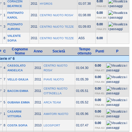
0.00
CORAZZIN
°
5
2011
01:07.38
HYDROS
BEATRICE
FINA 415
0.00
FANTINATO
°
1
2011
01:08.88
CENTRO NUOTO ROSA'
KAROL
FINA 388
0.00
PIZZINATO
°
3
2011
01:09.83
CENTRO NUOTO TEZZE
AURORA
FINA 373
VALENTE
8
2011
ASS
0.00
CENTRO NUOTO TEZZE
SOFIA
Cognome
Tempo
P
C
Anno
Società
Punti
P
Nome
ottenuto
Serie n° 6
0.00
CASSOLATO
CENTRO NUOTO
°
4
2011
01:04.30
ANGELICA
ROSA'
FINA 477
0.00
°
7
2011
01:05.39
VELLO GIULIA
PIAVE NUOTO
FINA 454
0.00
CENTRO NUOTO
°
2
2011
01:05.51
BACCIN EMMA
CITTADELLA
FINA 451
0.00
°
5
2011
01:05.52
GUBANA EMMA
ARCA TEAM
FINA 451
0.00
CASARINI
°
1
2011
01:05.96
AMATORI NUOTO
VITTORIA
FINA 442
0.00
°
8
2010
01:07.47
COSTA SOFIA
LEOSPORT
FINA 413