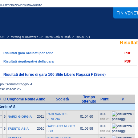
FIN VENE
IONI
>
Meeting di Halloween 18° Trofeo Città di Rosà
> RISULTATI
Risultat
Risultati gara ordinati per serie
PDF
Risultati riepilogativi della gara
PDF
Risultati del turno di gara 100 Stile Libero Ragazzi F (Serie)
ipo Cronometraggio: A
ase Vasca: 25
Tempo
P
C
Cognome Nome
Anno
Società
Punti
P
ottenuto
Serie n° 8
0.00
RARI NANTES
°
6
2011
01:04.60
NARDI GIORGIA
VENEZIA
FINA 471
0.00
GABBIANO NUOTO
°
5
2010
01:06.88
TRENTO ASIA
SSD
FINA 424