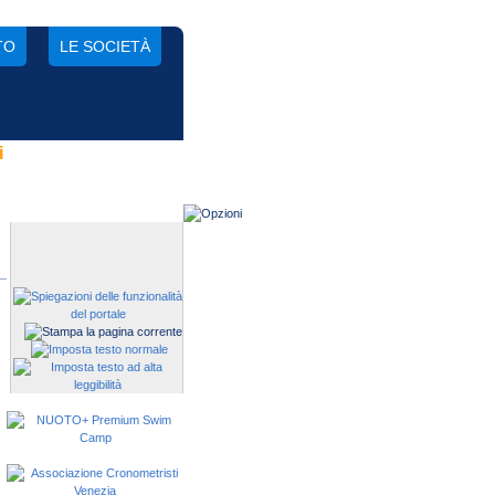
TO
LE SOCIETÀ
i
Gestisci una società?
Devi iscrivere i tuoi atleti alle
manifestazioni?