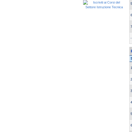
5
6
7
-
1
2
3
4
5
6