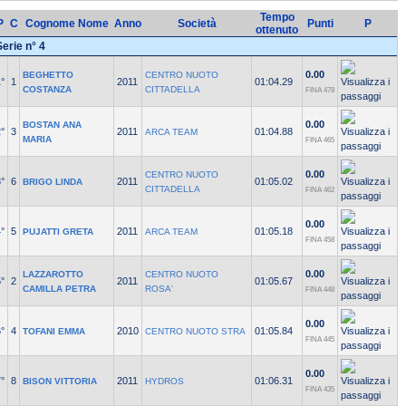
Tempo
P
C
Cognome Nome
Anno
Società
Punti
P
ottenuto
Serie n° 4
0.00
BEGHETTO
CENTRO NUOTO
°
1
2011
01:04.29
COSTANZA
CITTADELLA
FINA 478
0.00
BOSTAN ANA
°
3
2011
01:04.88
ARCA TEAM
MARIA
FINA 465
0.00
CENTRO NUOTO
°
6
2011
01:05.02
BRIGO LINDA
CITTADELLA
FINA 462
0.00
°
5
2011
01:05.18
PUJATTI GRETA
ARCA TEAM
FINA 458
0.00
LAZZAROTTO
CENTRO NUOTO
°
2
2011
01:05.67
CAMILLA PETRA
ROSA'
FINA 448
0.00
°
4
2010
01:05.84
TOFANI EMMA
CENTRO NUOTO STRA
FINA 445
0.00
°
8
2011
01:06.31
BISON VITTORIA
HYDROS
FINA 435