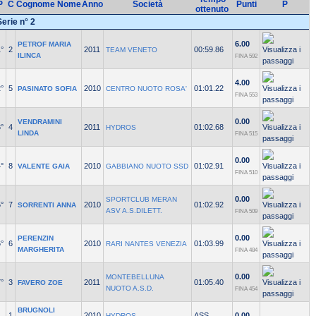
P
C
Cognome Nome
Anno
Società
Punti
P
ottenuto
Serie n° 2
6.00
PETROF MARIA
°
2
2011
00:59.86
TEAM VENETO
ILINCA
FINA 592
4.00
°
5
2010
01:01.22
PASINATO SOFIA
CENTRO NUOTO ROSA'
FINA 553
0.00
VENDRAMINI
°
4
2011
01:02.68
HYDROS
LINDA
FINA 515
0.00
°
8
2010
01:02.91
VALENTE GAIA
GABBIANO NUOTO SSD
FINA 510
0.00
SPORTCLUB MERAN
°
7
2010
01:02.92
SORRENTI ANNA
ASV A.S.DILETT.
FINA 509
0.00
PERENZIN
°
6
2010
01:03.99
RARI NANTES VENEZIA
MARGHERITA
FINA 484
0.00
MONTEBELLUNA
°
3
2011
01:05.40
FAVERO ZOE
NUOTO A.S.D.
FINA 454
BRUGNOLI
1
2010
ASS
0.00
HYDROS