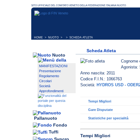
HOME
>
NUOTO
> > SCHEDA ATLETA
Scheda Atleta
Nuoto
Cognome 
MANIFESTAZIONI
Agonista: 
Presentazione
Anno nascita: 2011
Regolamento
Codice F.I.N.: 1066763
Circolari
Società:
HYDROS USD - ODER
Società
Approfondimenti
Tempi Migliori
Gare Disputate
Pallanuoto
Statistiche per specialità
Fondo
Tuffi
Tempi Migliori
Syncro