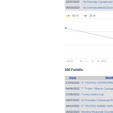
22/07/2022
3a Giornata Campionati R
05/03/2023
4a Giornata Attività Esor
50 m
25 m
2020
M
L
S
N
2021
100 Farfalla
Data
Mani
27/03/2022
3° TROFEO COPPA PRI
04/06/2022
7° Trofeo "Alberto Castagn
17/06/2022
Treviso Swim Cup
20/07/2022
2a Giornata Campionati Re
18/12/2022
8° TROFEO BABBO NAT
26/02/2023
Meeting Regionale Esordie