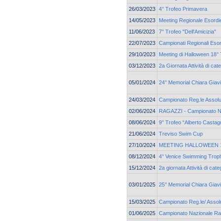
26/03/2023
4° Trofeo Primavera
14/05/2023
Meeting Regionale Esordie
11/06/2023
7° Trofeo "Dell'Amicizia"
22/07/2023
Campionati Regionali Esor
29/10/2023
Meeting di Halloween 18° 
03/12/2023
2a Giornata Attività di ca
05/01/2024
24° Memorial Chiara Giav
24/03/2024
Campionato Reg.le Assolu
02/06/2024
RAGAZZI - Campionato N
08/06/2024
9° Trofeo “Alberto Castag
21/06/2024
Treviso Swim Cup
27/10/2024
MEETING HALLOWEEN 19
08/12/2024
4° Venice Swimming Trop
15/12/2024
2a giornata Attività di ca
03/01/2025
25° Memorial Chiara Giav
15/03/2025
Campionato Reg.le/ Assolu
01/06/2025
Campionato Nazionale Ra