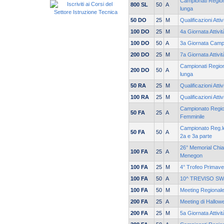
Campionati Regiona
800 SL
50
A
lunga
50 DO
25
M
Qualificazioni Atti
100 DO
25
M
4a Giornata Attivi
100 DO
50
A
3a Giornata Campi
200 DO
25
M
7a Giornata Attivi
Campionati Regiona
200 DO
50
A
lunga
50 RA
25
M
Qualificazioni Atti
100 RA
25
M
Qualificazioni Atti
Campionato Region
50 FA
25
A
Femminile
Campionato Reg.le
50 FA
50
A
2a e 3a parte
26° Memorial Chia
100 FA
25
A
Menegon
100 FA
25
M
4° Trofeo Primave
100 FA
50
A
10^ TREVISO S
100 FA
50
M
Meeting Regionale
200 FA
25
A
Meeting di Hallow
200 FA
25
M
5a Giornata Attivi