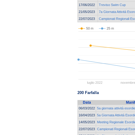
17/06/2022
Treviso Swim Cup
21/05/2023
7a Giornata Attività Esor
22/07/2023
Campionati Regionali Eso
50 m
25 m
luglio 2022
novembre
200 Farfalla
Data
Mani
06/03/2022
5a giornata attività esordi
16/04/2023
5a Giornata Attività Esordi
14/05/2023
Meeting Regionale Esordie
22/07/2023
Campionati Regionali Esor