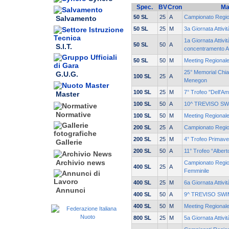
Spec.
BV
Cron
Ma
50 SL
25
A
Campionato Region
Salvamento
50 SL
25
M
3a Giornata Attivi
1a Giornata Attivit
50 SL
50
A
S.I.T.
concentramento A
50 SL
50
M
Meeting Regionale
25° Memorial Chia
G.U.G.
100 SL
25
A
Menegon
100 SL
25
M
7° Trofeo "Dell'Am
Master
100 SL
50
A
10^ TREVISO S
Normative
100 SL
50
M
Meeting Regionale
200 SL
25
A
Campionato Regio
200 SL
25
M
4° Trofeo Primave
Gallerie
200 SL
50
A
11° Trofeo “Alber
Archivio news
Campionato Region
400 SL
25
A
Femminile
400 SL
25
M
6a Giornata Attivi
Annunci
400 SL
50
A
9^ TREVISO SW
400 SL
50
M
Meeting Regionale
800 SL
25
M
5a Giornata Attivi