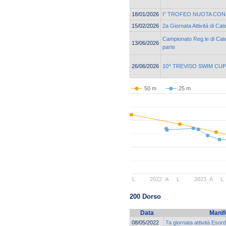
18/01/2026
I° TROFEO NUOTA CON
15/02/2026
2a Giornata Attività di Ca
Campionato Reg.le di Cate
13/06/2026
parte
26/06/2026
10^ TREVISO SWIM CUP
50 m
25 m
L
2022
A
L
2023
A
L
200 Dorso
Data
Manif
08/05/2022
7a giornata attività Esord