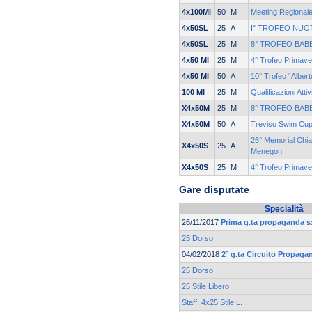
4x100MI
50
M
Meeting Regionale
4x50SL
25
A
I° TROFEO NUO
4x50SL
25
M
8° TROFEO BAB
4x50 MI
25
M
4° Trofeo Primave
4x50 MI
50
A
10° Trofeo “Alber
100 MI
25
M
Qualificazioni Atti
X4x50M
25
M
8° TROFEO BAB
X4x50M
50
A
Treviso Swim Cu
26° Memorial Chia
X4x50S
25
A
Menegon
X4x50S
25
M
4° Trofeo Primave
Gare disputate
Specialità
26/11/2017
Prima g.ta propaganda s
25 Dorso
04/02/2018
2° g.ta Circuito Propaga
25 Dorso
25 Stile Libero
Staff. 4x25 Stile L.