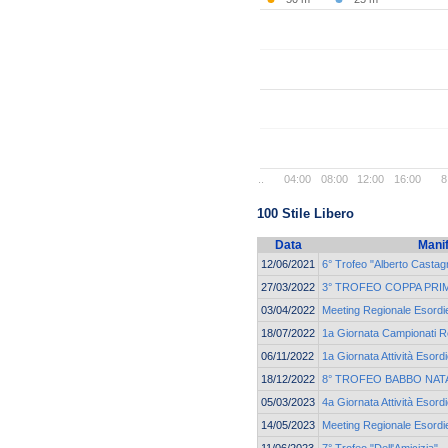
..
04:00
08:00
12:00
16:00
8
100 Stile Libero
Data
Mani
12/06/2021
6° Trofeo "Alberto Castagn
27/03/2022
3° TROFEO COPPA PRI
03/04/2022
Meeting Regionale Esordie
18/07/2022
1a Giornata Campionati Re
06/11/2022
1a Giornata Attività Esordi
18/12/2022
8° TROFEO BABBO NAT
05/03/2023
4a Giornata Attività Esordi
14/05/2023
Meeting Regionale Esordie