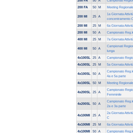
200 FA
50
A
Campionati Regiona
200 FA
50
M
Meeting Regionale
1a Giornata Attivit
200 MI
25
A
concentramento 
200 MI
25
M
6a Giornata Attivi
200 MI
50
A
Campionato Reg.le
400 MI
25
M
7a Giornata Attivi
Campionati Regiona
400 MI
50
A
lunga
4x100SL
25
A
Campionato Regio
4x100SL
25
M
5a Giornata Attivi
Campionato Reg.le
4x100SL
50
A
4a e 5a parte
4x100SL
50
M
Meeting Regionale
Campionato Region
4x200SL
25
A
Femminile
Campionato Reg.le
4x200SL
50
A
2a e 3a parte
2a Giornata Attivi
4x100MI
25
A
C
4x100MI
25
M
6a Giornata Attivi
4x100MI
50
A
Campionato Reg.le