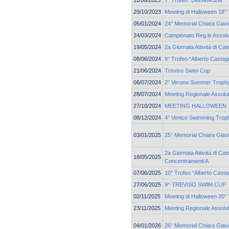
11/06/2023
7° Trofeo "Dell'Amicizia"
29/10/2023
Meeting di Halloween 18° 
05/01/2024
24° Memorial Chiara Giav
24/03/2024
Campionato Reg.le Assolu
19/05/2024
2a Giornata Attività di C
08/06/2024
9° Trofeo “Alberto Castag
21/06/2024
Treviso Swim Cup
06/07/2024
2° Verona Summer Troph
28/07/2024
Meeting Regionale Assolu
27/10/2024
MEETING HALLOWEEN 19
08/12/2024
4° Venice Swimming Trop
03/01/2025
25° Memorial Chiara Giav
2a Giornata Attività di Cat
18/05/2025
Concentramenti A
07/06/2025
10° Trofeo “Alberto Casta
27/06/2025
9^ TREVISO SWIM CUP
02/11/2025
Meeting di Halloween 20° 
23/11/2025
Meeting Regionale Assolu
04/01/2026
26° Memorial Chiara Giav