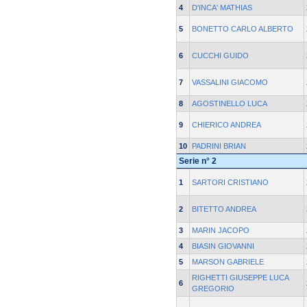
4
D'INCA' MATHIAS
5
BONETTO CARLO ALBERTO
6
CUCCHI GUIDO
7
VASSALINI GIACOMO
8
AGOSTINELLO LUCA
9
CHIERICO ANDREA
10
PADRINI BRIAN
Serie n° 2
1
SARTORI CRISTIANO
2
BITETTO ANDREA
3
MARIN JACOPO
4
BIASIN GIOVANNI
5
MARSON GABRIELE
RIGHETTI GIUSEPPE LUCA
6
GREGORIO