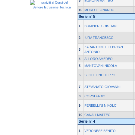
9
BONORA MATTEO
10
MORO LEONARDO
Serie n° 5
1
BOMPIERI CRISTIAN
2
IURA FRANCESCO
ZARANTONELLO BRYAN
3
ANTONIO
4
ALLORO AMEDEO
5
MANTOVANI NICOLA
6
SEGHELINI FILIPPO
7
STEVANATO GIOVANNI
8
CORSI FABIO
9
PERBELLINI NIKOLO'
10
CANALI MATTEO
Serie n° 4
1
VERONESE BENITO