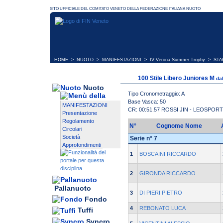
HOME
>
NUOTO
>
MANIFESTAZIONI
>
IV Verona Summer Trophy
> STAR
100 Stile Libero Juniores M
da
Nuoto
Tipo Cronometraggio: A
Base Vasca: 50
MANIFESTAZIONI
CR: 00:51.57 ROSSI JIN - LEOSPORT
Presentazione
Regolamento
N°
Cognome Nome
Circolari
Società
Serie n° 7
Approfondimenti
1
BOSCAINI RICCARDO
2
GIRONDA RICCARDO
Pallanuoto
3
DI PIERI PIETRO
Fondo
4
REBONATO LUCA
Tuffi
Syncro