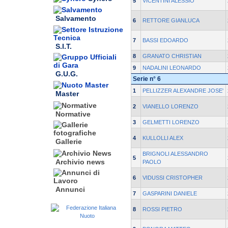
5
VICENTINI ALESSIO
Salvamento
6
RETTORE GIANLUCA
7
BASSI EDOARDO
S.I.T.
8
GRANATO CHRISTIAN
9
NADALINI LEONARDO
G.U.G.
Serie n° 6
1
PELLIZZER ALEXANDRE JOSE'
Master
2
VIANELLO LORENZO
Normative
3
GELMETTI LORENZO
4
KULLOLLI ALEX
Gallerie
BRIGNOLI ALESSANDRO
5
Archivio news
PAOLO
6
VIDUSSI CRISTOPHER
Annunci
7
GASPARINI DANIELE
8
ROSSI PIETRO