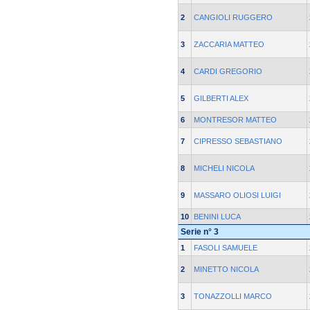
2
CANGIOLI RUGGERO
3
ZACCARIA MATTEO
4
CARDI GREGORIO
5
GILBERTI ALEX
6
MONTRESOR MATTEO
7
CIPRESSO SEBASTIANO
8
MICHELI NICOLA
9
MASSARO OLIOSI LUIGI
10
BENINI LUCA
Serie n° 3
1
FASOLI SAMUELE
2
MINETTO NICOLA
3
TONAZZOLLI MARCO