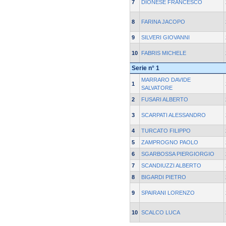
7
DIONESE FRANCESCO
8
FARINA JACOPO
9
SILVERI GIOVANNI
10
FABRIS MICHELE
Serie n° 1
MARRARO DAVIDE
1
SALVATORE
2
FUSARI ALBERTO
3
SCARPATI ALESSANDRO
4
TURCATO FILIPPO
5
ZAMPROGNO PAOLO
6
SGARBOSSA PIERGIORGIO
7
SCANDIUZZI ALBERTO
8
BIGARDI PIETRO
9
SPAIRANI LORENZO
10
SCALCO LUCA