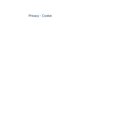
© 2004 Copyright by FIN Veneto - P.Iva 01384031009
Privacy
-
Cookie