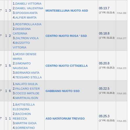
1.
DANIELI VITTORIA
2.
05:13.7
DANIEL VALENTINA
°
1
3
MONTEBELLUNA NUOTO ASD
3.
SFOGGIA ANITA
(1° FR.
01:21.4)
FINA 396
4.
ALFIER MARTA
1.
ROSTIROLLA ASIA
2.
DISSEGNA
05:18.8
CATERINA
°
1
2
CENTRO NUOTO ROSA ' SSD
3.
ZALTRON VIOLA
(1° FR.
01:22.3)
FINA 377
4.
BIZZOTTO
VITTORIA
1.
MOISII DENISE
MARIA
2.
05:20.8
SIMONATO
°
1
5
CENTRO NUOTO CITTADELLA
NAUSICAA
(1° FR.
01:25.2)
FINA 370
3.
BERNARDI ANITA
4.
TESSARO STELLA
1.
NALATO GIULIA
2.
05:22.5
FALCARO ESTER
°
1
6
GABBIANO NUOTO SSD
3.
COCCO MATILDE
(1° FR.
01:20.3)
FINA 365
4.
MARTIN ALISON
1.
BATTISTELLA
ELEONORA
2.
BACCHION
05:25.3
°
1
1
REBECCA
ASD NATATORIUM TREVISO
(1° FR.
01:23.0)
FINA 355
3.
MARTINI GIOIA
4.
SORRENTINO