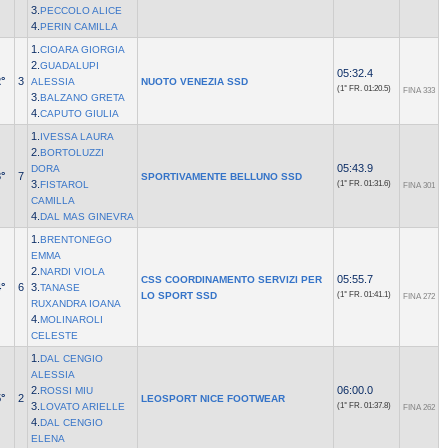
3.
PECCOLO ALICE
4.
PERIN CAMILLA
1.
CIOARA GIORGIA
2.
GUADALUPI
05:32.4
°
3
ALESSIA
NUOTO VENEZIA SSD
(1° FR.
01:20.5)
FINA 333
3.
BALZANO GRETA
4.
CAPUTO GIULIA
1.
IVESSA LAURA
2.
BORTOLUZZI
05:43.9
DORA
°
7
SPORTIVAMENTE BELLUNO SSD
3.
FISTAROL
(1° FR.
01:31.6)
FINA 301
CAMILLA
4.
DAL MAS GINEVRA
1.
BRENTONEGO
EMMA
2.
NARDI VIOLA
05:55.7
CSS COORDINAMENTO SERVIZI PER
°
6
3.
TANASE
LO SPORT SSD
(1° FR.
01:41.1)
FINA 272
RUXANDRA IOANA
4.
MOLINAROLI
CELESTE
1.
DAL CENGIO
ALESSIA
2.
06:00.0
ROSSI MIU
°
2
LEOSPORT NICE FOOTWEAR
3.
LOVATO ARIELLE
(1° FR.
01:37.8)
FINA 262
4.
DAL CENGIO
ELENA