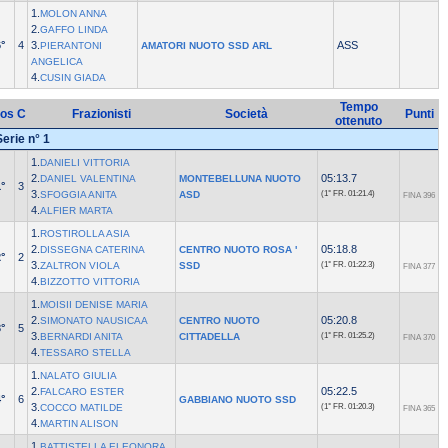
1.
MOLON ANNA
2.
GAFFO LINDA
°
4
3.
ASS
PIERANTONI
AMATORI NUOTO SSD ARL
ANGELICA
4.
CUSIN GIADA
Tempo
os
C
Frazionisti
Società
Punti
ottenuto
Serie n° 1
1.
DANIELI VITTORIA
2.
05:13.7
DANIEL VALENTINA
MONTEBELLUNA NUOTO
°
3
3.
SFOGGIA ANITA
ASD
(1° FR.
01:21.4)
FINA 396
4.
ALFIER MARTA
1.
ROSTIROLLA ASIA
2.
05:18.8
DISSEGNA CATERINA
CENTRO NUOTO ROSA '
°
2
3.
ZALTRON VIOLA
SSD
(1° FR.
01:22.3)
FINA 377
4.
BIZZOTTO VITTORIA
1.
MOISII DENISE MARIA
2.
05:20.8
SIMONATO NAUSICAA
CENTRO NUOTO
°
5
3.
BERNARDI ANITA
CITTADELLA
(1° FR.
01:25.2)
FINA 370
4.
TESSARO STELLA
1.
NALATO GIULIA
2.
05:22.5
FALCARO ESTER
°
6
GABBIANO NUOTO SSD
3.
COCCO MATILDE
(1° FR.
01:20.3)
FINA 365
4.
MARTIN ALISON
1.
BATTISTELLA ELEONORA