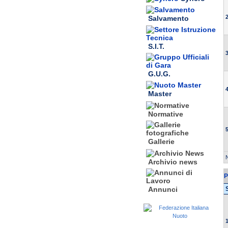
2
Salvamento
S.I.T.
3
G.U.G.
4
Master
Normative
5
Gallerie
N
Archivio news
P
Annunci
1