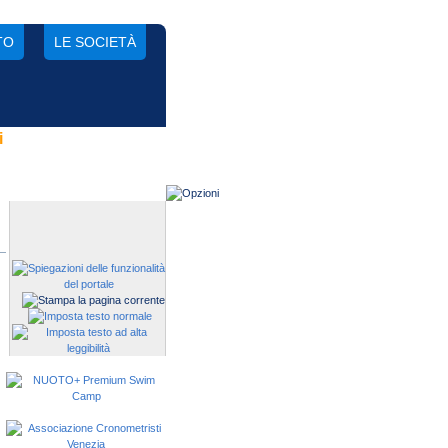
TO
LE SOCIETÀ
i
Gestisci una società?
Devi iscrivere i tuoi atleti alle
manifestazioni?