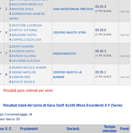
2.
BACCHION REBECCA
05:25.3
°
1
3.
MARTINI GIOIA
ASD NATATORIUM TREVISO
(1° FR.
01:23.0)
FINA 355
4.
SORRENTINO AGNESE
MARIA
1.
PASTORE LUCREZIA
2.
05:29.9
PIATTO VITTORIA
°
4
CENTRO NUOTO STRA
3.
MAZZARO SOFIA
(1° FR.
01:19.5)
FINA 341
4.
CAPPELLOZZA LISA
1.
BERTI AURORA
2.
05:30.3
PEDRON SOFIA
°
7
PADOVANUOTO
3.
RONCHI GLORIA
(1° FR.
01:23.8)
FINA 339
4.
SALERNO ALESSIA
1.
RANON NICOLE SAMAR
2.
05:35.1
INDINO MATILDE
CENTRO NUOTO LE
°
8
3.
SIMIONI IRIS
BANDIE
(1° FR.
01:23.7)
FINA 325
4.
BOSCO NICOLE
Risultati gara ordinati per serie
Risultati totali del turno di Gara Staff 4x100 Mista Esordienti A F (Serie)
ipo Cronometraggio: M
ase Vasca: 50
Tempo
os
S
C
Frazionisti
Società
Punti
ottenuto