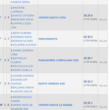
AGNESE MARIA
1.
PASTORE
LUCREZIA
2.
05:29.9
PIATTO VITTORIA
°
1
4
CENTRO NUOTO STRA
3.
MAZZARO SOFIA
(1° FR.
01:19.5)
FINA 341
4.
CAPPELLOZZA
LISA
1.
BERTI AURORA
2.
05:30.3
PEDRON SOFIA
°
1
7
PADOVANUOTO
3.
RONCHI GLORIA
(1° FR.
01:23.8)
FINA 339
4.
SALERNO ALESSIA
1.
ZHANG GIORGIA
LINQI
2.
05:30.7
BATTAGLIA
°
2
5
RANAZZURRA CONEGLIANO SSD
OLIMPIA
(1° FR.
01:18.0)
FINA 338
3.
PECCOLO ALICE
4.
PERIN CAMILLA
1.
CIOARA GIORGIA
2.
GUADALUPI
05:32.4
°
2
3
ALESSIA
NUOTO VENEZIA SSD
(1° FR.
01:20.5)
FINA 333
3.
BALZANO GRETA
4.
CAPUTO GIULIA
1.
RANON NICOLE
SAMAR
05:35.1
10°
1
8
2.
INDINO MATILDE
CENTRO NUOTO LE BANDIE
(1° FR.
01:23.7)
FINA 325
3.
SIMIONI IRIS