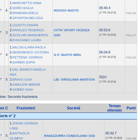
1.
MARCHETTO ANNA
2.
05:40.4
DORO GIULIA
°
6
ROVIGO NUOTO
3.
ROMANIN ADELE
(1° FR.
01:27.4)
FINA 310
4.
SPONTON MELISSA
1.
COJUTTI CHIARA
2.
05:53.6
PAPALEO FEDERICA
CITTA' SPORT VICENZA
°
3
3.
SCOLARI MARGHERITA
SSD
(1° FR.
01:22.8)
FINA 277
4.
D'ASCANIO LAURA
1.
NALON ILARIA PAOLA
2.
06:04.8
MORARENCO VICTORIA
°
4
G.P. NUOTO MIRA
3.
PETTENA' GIORGIA
(1° FR.
01:27.6)
FINA 252
4.
GARBIN SOFIA
1.
DAL BIANCO ANGELA
NGA
SQU
°
5
2.
BRAVO GAIA
LIB. VIRGILIANA MANTOVA
(1° FR.
01:37.8)
3.
ANGILERI MIRIAM
4.
GOBBO GAIA
ote: Secondo frazionista
Tempo
os
C
Frazionisti
Società
Punti
ottenuto
Serie n° 2
1.
ZHANG GIORGIA
LINQI
2.
05:30.7
BATTAGLIA
°
5
RANAZZURRA CONEGLIANO SSD
OLIMPIA
(1° FR.
01:18.0)
FINA 338