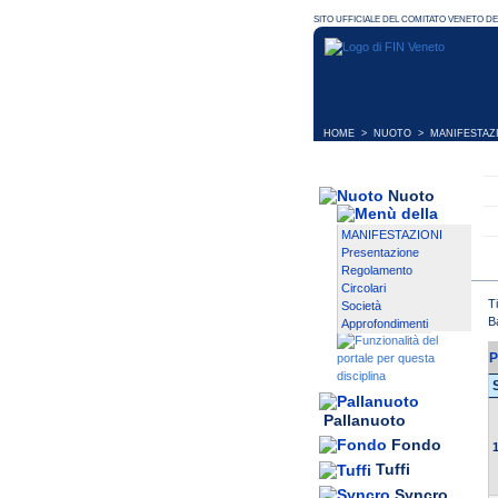
HOME
>
NUOTO
>
MANIFESTAZ
Nuoto
MANIFESTAZIONI
Presentazione
Regolamento
Circolari
T
Società
B
Approfondimenti
P
Pallanuoto
Fondo
1
Tuffi
Syncro