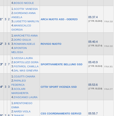
4.
BOSCO NICOLE
1.
SCOTTA' VANESSA
2.
GIORDANO ANNA
05:37.4
ANGELA
1°
3
2
ARCA NUOTO ASD - ODERZO
3.
LUISETTO MARILYN
(1° FR.
01:24.0)
FINA 318
4.
MANISCALCO
GIORGIA
1.
MARCHETTO ANNA
2.
DORO GIULIA
05:40.4
12°
3
6
3.
ROMANIN ADELE
ROVIGO NUOTO
(1° FR.
01:27.4)
FINA 310
4.
SPONTON
MELISSA
1.
IVESSA LAURA
2.
05:43.9
BORTOLUZZI DORA
13°
2
7
SPORTIVAMENTE BELLUNO SSD
3.
FISTAROL CAMILLA
(1° FR.
01:31.6)
FINA 301
4.
DAL MAS GINEVRA
1.
COJUTTI CHIARA
2.
PAPALEO
05:53.6
FEDERICA
14°
3
3
CITTA' SPORT VICENZA SSD
3.
SCOLARI
(1° FR.
01:22.8)
FINA 277
MARGHERITA
4.
D'ASCANIO LAURA
1.
BRENTONEGO
EMMA
2.
NARDI VIOLA
05:55.7
CSS COORDINAMENTO SERVIZI
15°
2
6
3.
TANASE