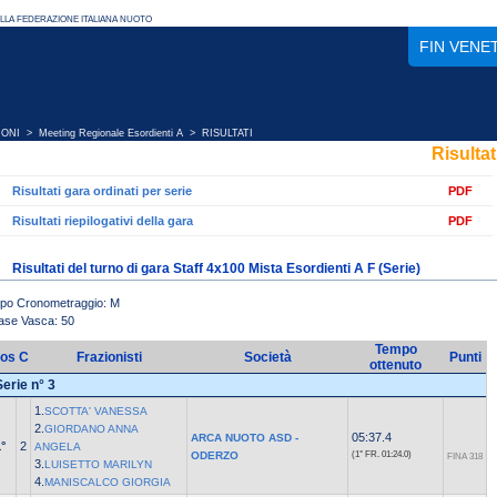
FIN VENE
IONI
>
Meeting Regionale Esordienti A
> RISULTATI
Risultat
Risultati gara ordinati per serie
PDF
Risultati riepilogativi della gara
PDF
Risultati del turno di gara Staff 4x100 Mista Esordienti A F (Serie)
ipo Cronometraggio: M
ase Vasca: 50
Tempo
os
C
Frazionisti
Società
Punti
ottenuto
Serie n° 3
1.
SCOTTA' VANESSA
2.
GIORDANO ANNA
05:37.4
ARCA NUOTO ASD -
°
2
ANGELA
ODERZO
(1° FR.
01:24.0)
FINA 318
3.
LUISETTO MARILYN
4.
MANISCALCO GIORGIA