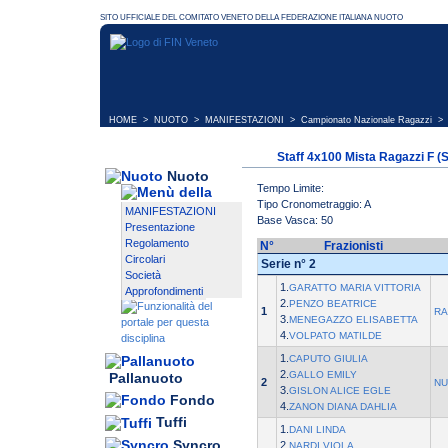
HOME
>
NUOTO
>
MANIFESTAZIONI
>
Campionato Nazionale Ragazzi
> 
Staff 4x100 Mista Ragazzi F (S
Nuoto
Tempo Limite:
Tipo Cronometraggio: A
MANIFESTAZIONI
Base Vasca: 50
Presentazione
Regolamento
N°
Frazionisti
Circolari
Serie n° 2
Società
1.
GARATTO MARIA VITTORIA
Approfondimenti
2.
PENZO BEATRICE
1
RA
3.
MENEGAZZO ELISABETTA
4.
VOLPATO MATILDE
1.
CAPUTO GIULIA
2.
GALLO EMILY
Pallanuoto
2
NU
3.
GISLON ALICE EGLE
Fondo
4.
ZANON DIANA DAHLIA
Tuffi
1.
DANI LINDA
Syncro
2.
NARDI VIOLA