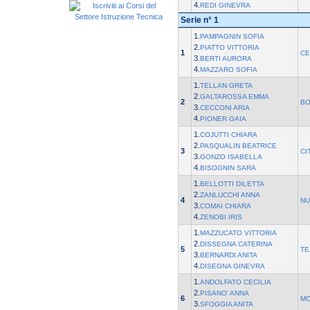
4.
REDI GINEVRA
Serie n° 1
1.
PAMPAGNIN SOFIA
2.
PIATTO VITTORIA
1
CE
3.
BERTI AURORA
4.
MAZZARO SOFIA
1.
TELLAN GRETA
2.
GALTAROSSA EMMA
2
BO
3.
CECCONI ARIA
4.
PIONER GAIA
1.
COJUTTI CHIARA
2.
PASQUALIN BEATRICE
3
CI
3.
GONZO ISABELLA
4.
BISOGNIN SARA
1.
BELLOTTI DILETTA
2.
ZANLUCCHI ANNA
4
NU
3.
COMAI CHIARA
4.
ZENOBI IRIS
1.
MAZZUCATO VITTORIA
2.
DISSEGNA CATERINA
5
TE
3.
BERNARDI ANITA
4.
DISEGNA GINEVRA
1.
ANDOLFATO CECILIA
2.
PISANO' ANNA
6
MO
3.
SFOGGIA ANITA