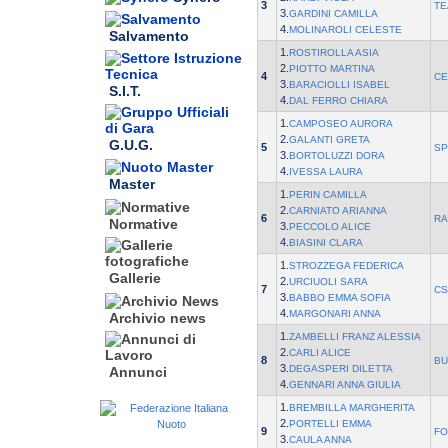
3
TE
3.
GARDINI CAMILLA
4.
MOLINAROLI CELESTE
Salvamento
1.
ROSTIROLLA ASIA
2.
PIOTTO MARTINA
4
CE
3.
BARACIOLLI ISABEL
S.I.T.
4.
DAL FERRO CHIARA
1.
CAMPOSEO AURORA
2.
GALANTI GRETA
G.U.G.
5
SP
3.
BORTOLUZZI DORA
4.
IVESSA LAURA
Master
1.
PERIN CAMILLA
2.
CARNIATO ARIANNA
6
RA
Normative
3.
PECCOLO ALICE
4.
BIASINI CLARA
1.
STROZZEGA FEDERICA
Gallerie
2.
URCIUOLI SARA
7
CS
3.
BABBO EMMA SOFIA
4.
MARGONARI ANNA
Archivio news
1.
ZAMBELLI FRANZ ALESSIA
2.
CARLI ALICE
8
BU
3.
DEGASPERI DILETTA
Annunci
4.
GENNARI ANNA GIULIA
1.
BREMBILLA MARGHERITA
2.
PORTELLI EMMA
9
FO
3.
CAULA ANNA