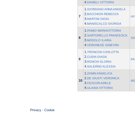
4.
DANIELI VITTORIA
1.
GIORDANO ANNA ANGELA
2.
BACCHION REBECCA
7
HY
3.
MARTINI GIOIA
4.
MANISCALCO GIORGIA
1.
PAMIO MARIAVITTORIA
2.
SARTORELLO FRANCESCA
8
SS
3.
MODOLO ILARIA
4.
VERONESE GINEVRA
1.
TRONCON CARLOTTA
2.
CUSIN GIADA
9
PA
3.
RONCHI GLORIA
4.
SALERNO ALESSIA
1.
ZANIN ANGELICA
2.
DE GIUSTI VERONICA
10
NO
3.
CESCON ADELE
4.
ULIANA VITTORIA
© 2004 Copyright by FIN Veneto - P.Iva 01384031009
Privacy
-
Cookie