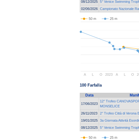
08/12/2025
5° Venice Swimming Troph
02/06/2026
Campionato Nazionale Ra
50 m
25 m
A
L
O
2023
A
L
O
2
100 Farfalla
Data
Mani
12° Trofeo CANOVASPORT
17/06/2023
MONSELICE
26/11/2023
2° Trofeo Città di Verona 
19/01/2025
3a Giornata Attività Esord
08/12/2025
5° Venice Swimming Troph
50 m
25 m