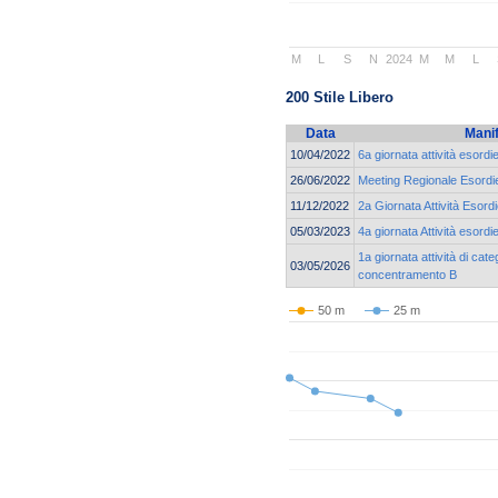
M
L
S
N
2024
M
M
L
200 Stile Libero
Data
Mani
10/04/2022
6a giornata attività esordi
26/06/2022
Meeting Regionale Esordie
11/12/2022
2a Giornata Attività Esord
05/03/2023
4a giornata Attività esordi
1a giornata attività di cat
03/05/2026
concentramento B
50 m
25 m