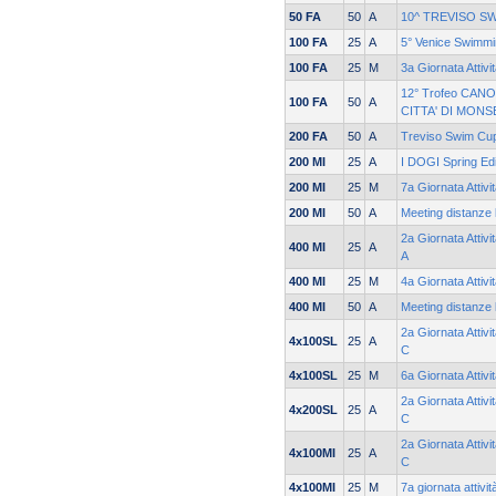
50 FA
50
A
10^ TREVISO S
100 FA
25
A
5° Venice Swimmi
100 FA
25
M
3a Giornata Attivi
12° Trofeo CANO
100 FA
50
A
CITTA' DI MONS
200 FA
50
A
Treviso Swim Cu
200 MI
25
A
I DOGI Spring Edi
200 MI
25
M
7a Giornata Attivi
200 MI
50
A
Meeting distanze 
2a Giornata Attivi
400 MI
25
A
A
400 MI
25
M
4a Giornata Attivi
400 MI
50
A
Meeting distanze 
2a Giornata Attivi
4x100SL
25
A
C
4x100SL
25
M
6a Giornata Attivi
2a Giornata Attivi
4x200SL
25
A
C
2a Giornata Attivi
4x100MI
25
A
C
4x100MI
25
M
7a giornata attivi