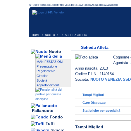
HOME
>
NUOTO
> > SCHEDA ATLETA
Scheda Atleta
Nuoto
Cognome 
MANIFESTAZIONI
Agonista: 
Presentazione
Anno nascita: 2013
Regolamento
Codice F.I.N.: 1149154
Circolari
Società:
NUOTO VENEZIA SSD
Società
Approfondimenti
Tempi Migliori
Gare Disputate
Pallanuoto
Statistiche per specialità
Fondo
Tuffi
Tempi Migliori
Syncro