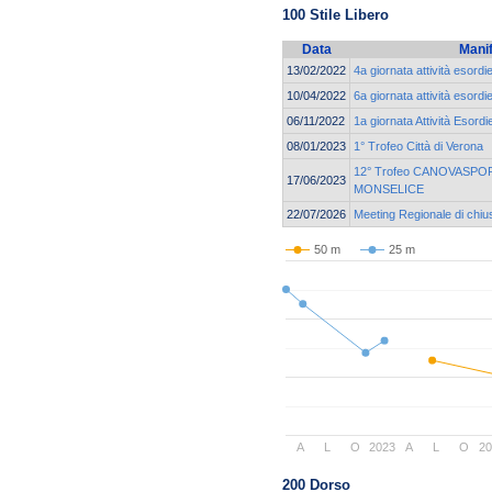
100 Stile Libero
Data
Mani
13/02/2022
4a giornata attività esordi
10/04/2022
6a giornata attività esordi
06/11/2022
1a giornata Attività Esordi
08/01/2023
1° Trofeo Città di Verona
12° Trofeo CANOVASPORT
17/06/2023
MONSELICE
22/07/2026
Meeting Regionale di chiu
50 m
25 m
A
L
O
2023
A
L
O
20
200 Dorso