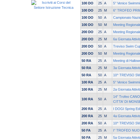
100 DO
25
A
5° Venice Swimmi
100 DO
25
M
6° TROFEO PRI
100 DO
50
A
Campionato Nazi
100 DO
50
M
Meeting Regionale
200 DO
25
A
Meeting Regionale
200 DO
25
M
6a Giornata Attivi
200 DO
50
A
Treviso Swim Cu
200 DO
50
M
Meeting Regionale
50 RA
25
A
Meeting di Hallow
50 RA
25
M
3a Giornata Attivi
50 RA
50
A
10^ TREVISO S
100 RA
25
A
5° Venice Swimmi
100 RA
25
M
2a Giornata Attivi
14° Trofeo CANO
100 RA
50
A
CITTA' DI MONS
200 RA
25
A
I DOGI Spring Edi
200 RA
25
M
4a Giornata Attivi
200 RA
50
A
10^ TREVISO S
50 FA
25
A
I° TROFEO NUO
50 FA
25
M
5a Giornata Attivi