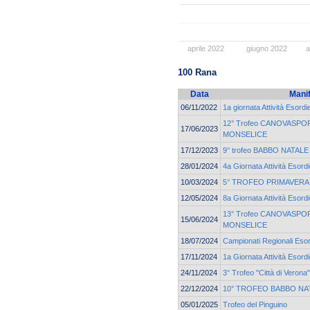
aprile 2022
giugno 2022
a
100 Rana
Data
Mani
06/11/2022
1a giornata Attività Esordi
12° Trofeo CANOVASPORT
17/06/2023
MONSELICE
17/12/2023
9° trofeo BABBO NATALE c
28/01/2024
4a Giornata Attività Esord
10/03/2024
5° TROFEO PRIMAVERA
12/05/2024
8a Giornata Attività Esord
13° Trofeo CANOVASPORT
15/06/2024
MONSELICE
18/07/2024
Campionati Regionali Esor
17/11/2024
1a Giornata Attività Esord
24/11/2024
3° Trofeo "Città di Verona"
22/12/2024
10° TROFEO BABBO NA
05/01/2025
Trofeo del Pinguino