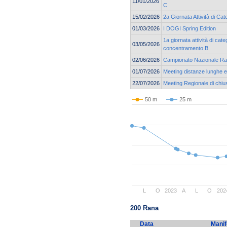
11/01/2026
C
15/02/2026
2a Giornata Attività di Ca
01/03/2026
I DOGI Spring Edition
1a giornata attività di cat
03/05/2026
concentramento B
02/06/2026
Campionato Nazionale Ra
01/07/2026
Meeting distanze lunghe e 
22/07/2026
Meeting Regionale di chiu
50 m
25 m
L
O
2023
A
L
O
202
200 Rana
Data
Manif