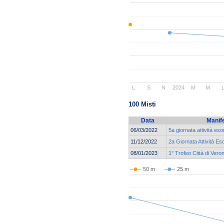
L
S
N
2024
M
M
100 Misti
Data
Manif
06/03/2022
5a giornata attività eso
11/12/2022
2a Giornata Attività Es
08/01/2023
1° Trofeo Città di Vero
50 m
25 m