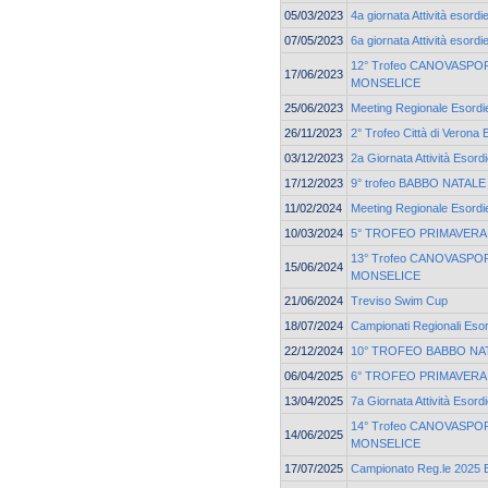
05/03/2023
4a giornata Attività esordi
07/05/2023
6a giornata Attività esordi
12° Trofeo CANOVASPORT
17/06/2023
MONSELICE
25/06/2023
Meeting Regionale Esordie
26/11/2023
2° Trofeo Città di Verona 
03/12/2023
2a Giornata Attività Esord
17/12/2023
9° trofeo BABBO NATALE c
11/02/2024
Meeting Regionale Esordie
10/03/2024
5° TROFEO PRIMAVERA
13° Trofeo CANOVASPORT
15/06/2024
MONSELICE
21/06/2024
Treviso Swim Cup
18/07/2024
Campionati Regionali Esor
22/12/2024
10° TROFEO BABBO NA
06/04/2025
6° TROFEO PRIMAVERA
13/04/2025
7a Giornata Attività Esord
14° Trofeo CANOVASPORT
14/06/2025
MONSELICE
17/07/2025
Campionato Reg.le 2025 Es