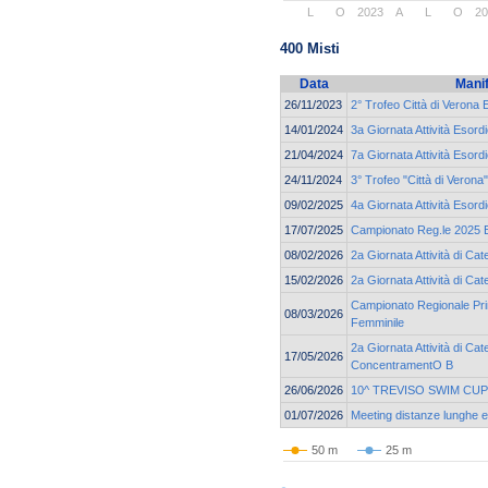
L
O
2023
A
L
O
2
400 Misti
Data
Mani
26/11/2023
2° Trofeo Città di Verona 
14/01/2024
3a Giornata Attività Esord
21/04/2024
7a Giornata Attività Esord
24/11/2024
3° Trofeo "Città di Verona"
09/02/2025
4a Giornata Attività Esord
17/07/2025
Campionato Reg.le 2025 Es
08/02/2026
2a Giornata Attività di Cat
15/02/2026
2a Giornata Attività di Ca
Campionato Regionale Pri
08/03/2026
Femminile
2a Giornata Attività di Cat
17/05/2026
ConcentramentO B
26/06/2026
10^ TREVISO SWIM CUP
01/07/2026
Meeting distanze lunghe e 
50 m
25 m