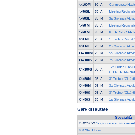
4x100MI
50
A
Campionato Nazi
4x50SL
25
A
Meeting Regionale
4x50SL
25
M
3a Giornata Attivi
4x50 MI
25
A
Meeting Regionale
4x50 MI
25
M
6° TROFEO PRI
100 MI
25
A
1° Trofeo Città di
100 MI
25
M
2a Giornata Attivi
X4x100M
25
M
5a Giornata Attivi
X4x100S
25
M
7a Giornata Attivi
12° Trofeo CANO
X4x100S
50
A
CITTA' DI MONS
X4x50M
25
A
3° Trofeo "Città d
X4x50M
25
M
3a Giornata Attivi
X4x50S
25
A
3° Trofeo "Città d
X4x50S
25
M
1a Giornata Attivi
Gare disputate
Specialità
13/02/2022
4a giornata attività esor
100 Stile Libero