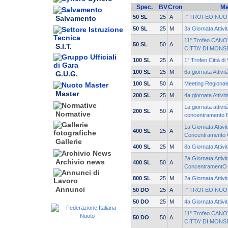
Spec.
BV
Cron
Ma
50 SL
25
A
I° TROFEO NUO
Salvamento
50 SL
25
M
3a Giornata Attivi
11° Trofeo CANO
50 SL
50
A
S.I.T.
CITTA' DI MONS
100 SL
25
A
1° Trofeo Città di
100 SL
25
M
6a giornata Attivi
G.U.G.
100 SL
50
A
Meeting Regionale
Master
200 SL
25
M
4a giornata Attivi
1a giornata attivit
200 SL
50
A
Normative
concentramento 
1a Giornata Attivi
400 SL
25
A
Concentramento
Gallerie
400 SL
25
M
8a Giornata Attivi
2a Giornata Attivi
Archivio news
400 SL
50
A
ConcentramentO
800 SL
25
M
2a Giornata Attivi
Annunci
50 DO
25
A
I° TROFEO NUO
50 DO
25
M
4a Giornata Attivi
11° Trofeo CANO
50 DO
50
A
CITTA' DI MONS