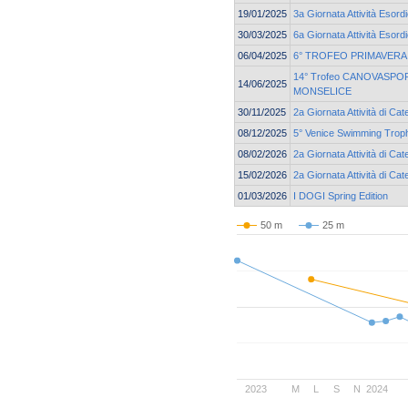
19/01/2025
3a Giornata Attività Esord
30/03/2025
6a Giornata Attività Esord
06/04/2025
6° TROFEO PRIMAVERA
14° Trofeo CANOVASPORT
14/06/2025
MONSELICE
30/11/2025
2a Giornata Attività di Ca
08/12/2025
5° Venice Swimming Troph
08/02/2026
2a Giornata Attività di Cat
15/02/2026
2a Giornata Attività di Ca
01/03/2026
I DOGI Spring Edition
50 m
25 m
2023
M
L
S
N
2024