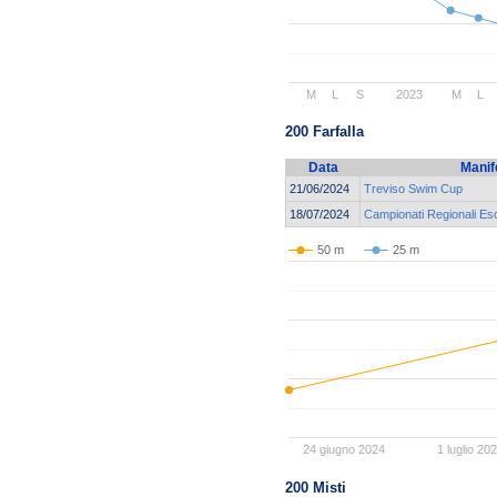
M
L
S
2023
M
L
200 Farfalla
Data
Manif
21/06/2024
Treviso Swim Cup
18/07/2024
Campionati Regionali Eso
50 m
25 m
24 giugno 2024
1 luglio 20
200 Misti