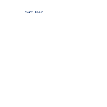
© 2004 Copyright by FIN Veneto - P.Iva 01384031009
Privacy
-
Cookie