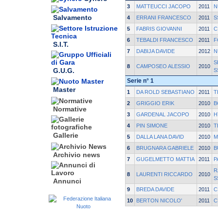
3
MATTEUCCI JACOPO
2011
N
Salvamento
4
ERRANI FRANCESCO
2011
S
5
FABRIS GIOVANNI
2011
C
6
TEBALDI FRANCESCO
2011
F
S.I.T.
7
DABIJA DAVIDE
2012
N
S
8
CAMPOSEO ALESSIO
2010
G.U.G.
S
Serie n° 1
Master
1
DA ROLD SEBASTIANO
2011
T
2
GRIGGIO ERIK
2010
B
Normative
3
GARDENAL JACOPO
2010
H
4
PIN SIMONE
2010
T
Gallerie
5
DALLA LANA DAVID
2010
M
6
BRUGNARA GABRIELE
2010
B
Archivio news
7
GUGELMETTO MATTIA
2011
P
R
8
LAURENTI RICCARDO
2010
S
Annunci
9
BREDA DAVIDE
2011
C
10
BERTON NICOLO'
2011
C