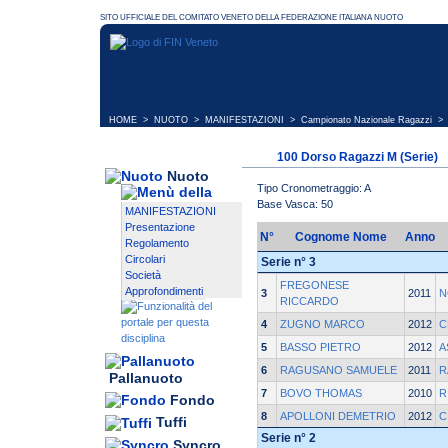
HOME
>
NUOTO
>
MANIFESTAZIONI
>
Campionato Nazionale Ragazzi
> 
100 Dorso Ragazzi M (Serie)
Nuoto
Tipo Cronometraggio: A
Base Vasca: 50
MANIFESTAZIONI
Presentazione
N°
Cognome Nome
Anno
Regolamento
Circolari
Serie n° 3
Società
FREGONESE
Approfondimenti
3
2011
N
RICCARDO
4
ZUGNO MARCO
2012
C
5
BASSO PIETRO
2012
A
6
RAGUSANO SAMUELE
2011
R
Pallanuoto
7
BOVO THOMAS
2010
R
Fondo
8
APOLLONI DEMETRIO
2012
C
Tuffi
Serie n° 2
Syncro