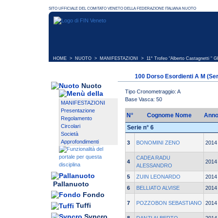
HOME
>
NUOTO
>
MANIFESTAZIONI
>
11° Trofeo “Alberto Castagnetti “ 
100 Dorso Esordienti A M (Ser
Nuoto
Tipo Cronometraggio: A
Base Vasca: 50
MANIFESTAZIONI
Presentazione
N°
Cognome Nome
Ann
Regolamento
Circolari
Serie n° 6
Società
Approfondimenti
3
BONOMINI ZENO
2014
CADEA RADU
4
2014
ALESSANDRO
5
ZUIN LEONARDO
2014
Pallanuoto
6
BELLIATO ALVISE
2014
Fondo
7
POZZOBON SEBASTIANO
2014
Tuffi
Syncro