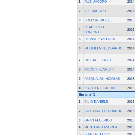
1
RUSI JACOPO
2014
2
VIEL JACOPO
2014
3
SOLESIN GIOELE
2013
READ SCHOTT
4
2013
LORENZO
5
DE VINCENZI LUCA
2014
6
GUGLIELMIN EDOARDO
2014
7
PASCALE FLAVIO
2014
8
ROCCHI KENNETH
2014
9
PASQUALON NICOLAS
2013
10
PIATTO RICCARDO
2013
Serie n° 1
1
CILIO DANIELE
2013
2
SARTORATO EDOARDO
2013
3
GNAN FEDERICO
2013
4
MUNTEANU ANDREA
2013
5
BOARIA ETTORE
2013