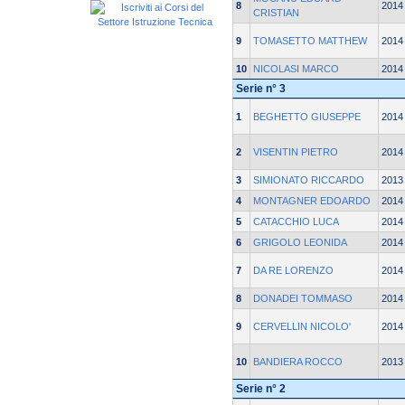
8
2014
CRISTIAN
9
TOMASETTO MATTHEW
2014
10
NICOLASI MARCO
2014
Serie n° 3
1
BEGHETTO GIUSEPPE
2014
2
VISENTIN PIETRO
2014
3
SIMIONATO RICCARDO
2013
4
MONTAGNER EDOARDO
2014
5
CATACCHIO LUCA
2014
6
GRIGOLO LEONIDA
2014
7
DA RE LORENZO
2014
8
DONADEI TOMMASO
2014
9
CERVELLIN NICOLO'
2014
10
BANDIERA ROCCO
2013
Serie n° 2