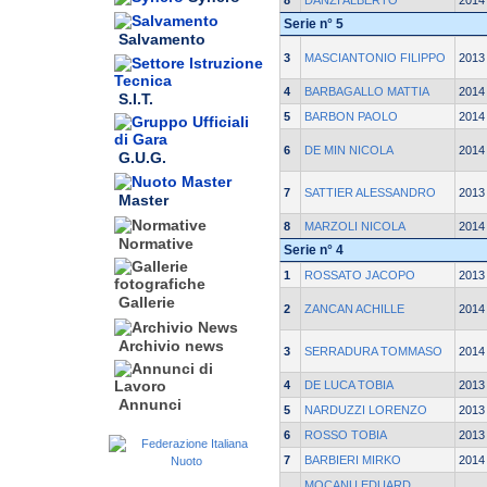
8
DANZI ALBERTO
2014
Serie n° 5
Salvamento
3
MASCIANTONIO FILIPPO
2013
4
BARBAGALLO MATTIA
2014
S.I.T.
5
BARBON PAOLO
2014
6
DE MIN NICOLA
2014
G.U.G.
7
SATTIER ALESSANDRO
2013
Master
8
MARZOLI NICOLA
2014
Normative
Serie n° 4
1
ROSSATO JACOPO
2013
Gallerie
2
ZANCAN ACHILLE
2014
Archivio news
3
SERRADURA TOMMASO
2014
4
DE LUCA TOBIA
2013
Annunci
5
NARDUZZI LORENZO
2013
6
ROSSO TOBIA
2013
7
BARBIERI MIRKO
2014
MOCANU EDUARD