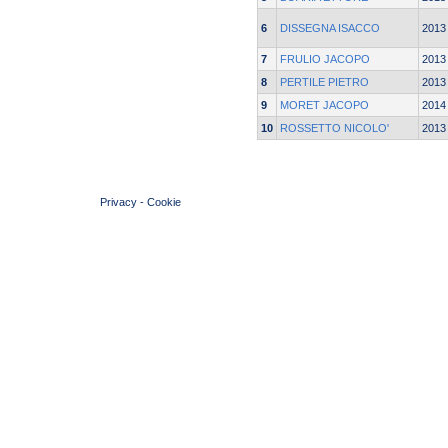
6
DISSEGNA ISACCO
2013
7
FRULIO JACOPO
2013
8
PERTILE PIETRO
2013
9
MORET JACOPO
2014
10
ROSSETTO NICOLO'
2013
© 2004 Copyright by FIN Veneto - P.Iva 01384031009
Privacy
-
Cookie