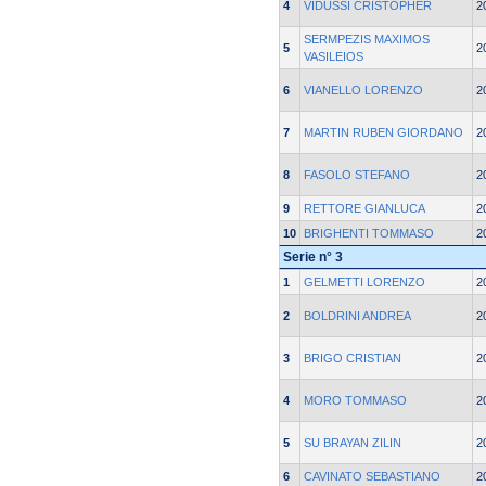
4
VIDUSSI CRISTOPHER
2
SERMPEZIS MAXIMOS
5
2
VASILEIOS
6
VIANELLO LORENZO
2
7
MARTIN RUBEN GIORDANO
2
8
FASOLO STEFANO
2
9
RETTORE GIANLUCA
2
10
BRIGHENTI TOMMASO
2
Serie n° 3
1
GELMETTI LORENZO
2
2
BOLDRINI ANDREA
2
3
BRIGO CRISTIAN
2
4
MORO TOMMASO
2
5
SU BRAYAN ZILIN
2
6
CAVINATO SEBASTIANO
2