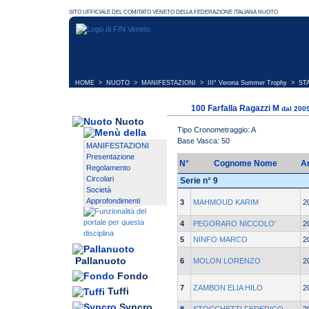
HOME
>
NUOTO
>
MANIFESTAZIONI
>
III° Verona Summer Trophy
> STA
100 Farfalla Ragazzi M
dal 2009
Nuoto
Tipo Cronometraggio: A
Base Vasca: 50
MANIFESTAZIONI
Presentazione
N°
Cognome Nome
A
Regolamento
Circolari
Serie n° 9
Società
Approfondimenti
3
MAHMOUD KARIM
2
4
PEGORARO NICCOLO'
2
5
NINFO MARCO
2
Pallanuoto
6
MOLON LORENZO
2
Fondo
7
ZAMBON ELIA HILO
2
Tuffi
Syncro