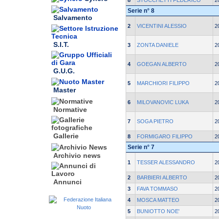
8
STOCCHETTI FEDERICO
2
Serie n° 8
Salvamento
2
VICENTINI ALESSIO
2
S.I.T.
3
ZONTA DANIELE
2
4
GOEGAN ALBERTO
2
G.U.G.
5
MARCHIORI FILIPPO
2
Master
6
MILOVANOVIC LUKA
2
Normative
7
SOGA PIETRO
2
Gallerie
8
FORMIGARO FILIPPO
2
Serie n° 7
Archivio news
1
TESSER ALESSANDRO
2
2
BARBIERI ALBERTO
2
Annunci
3
FAVA TOMMASO
2
4
MOSCA MATTEO
2
5
BUNIOTTO NOE'
2