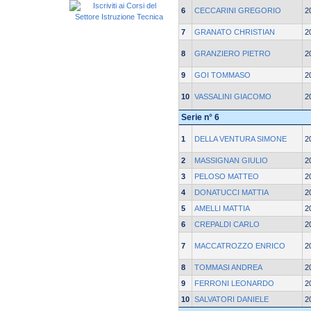
6
CECCARINI GREGORIO
2
7
GRANATO CHRISTIAN
2
8
GRANZIERO PIETRO
2
9
GOI TOMMASO
2
10
VASSALINI GIACOMO
2
Serie n° 6
1
DELLA VENTURA SIMONE
2
2
MASSIGNAN GIULIO
2
3
PELOSO MATTEO
2
4
DONATUCCI MATTIA
2
5
AMELLI MATTIA
2
6
CREPALDI CARLO
2
7
MACCATROZZO ENRICO
2
8
TOMMASI ANDREA
2
9
FERRONI LEONARDO
2
10
SALVATORI DANIELE
2