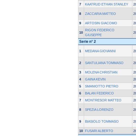
7
KAATRUD ETHAN STANLEY
2
8
ZACCARIA MATTEO
2
9
ARTOSIN GIACOMO
2
RIGON FEDERICO
10
2
GIUSEPPE
Serie n° 2
1
MEDANA GIOVANNI
2
2
SANTULIANA TOMMASO
2
3
MOLENA CHRISTIAN
2
4
GAINA KEVIN
2
5
SMANIOTTO PIETRO
2
6
BALAN FEDERICO
2
7
MONTRESOR MATTEO
2
8
SPEZIA LORENZO
2
9
BIASIOLO TOMMASO
2
10
FUSARI ALBERTO
2