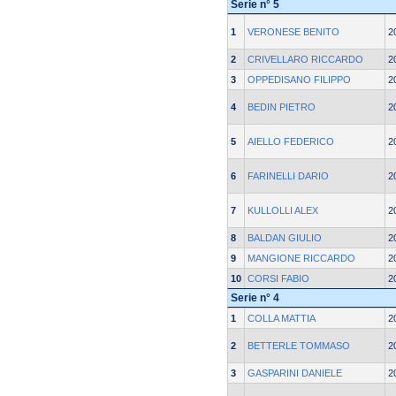
Serie n° 5
1
VERONESE BENITO
2
2
CRIVELLARO RICCARDO
2
3
OPPEDISANO FILIPPO
2
4
BEDIN PIETRO
2
5
AIELLO FEDERICO
2
6
FARINELLI DARIO
2
7
KULLOLLI ALEX
2
8
BALDAN GIULIO
2
9
MANGIONE RICCARDO
2
10
CORSI FABIO
2
Serie n° 4
1
COLLA MATTIA
2
2
BETTERLE TOMMASO
2
3
GASPARINI DANIELE
2