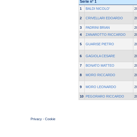
Serie n° 1
1
BALDI NICOLO'
2
2
CRIVELLARI EDOARDO
2
3
PADRINI BRIAN
2
4
ZANAROTTO RICCARDO
2
5
GUARISE PIETRO
2
6
GAGIOLA CESARE
2
7
BONATO MATTEO
2
8
MORO RICCARDO
2
9
MORO LEONARDO
2
10
PEGORARO RICCARDO
2
© 2004 Copyright by FIN Veneto - P.Iva 01384031009
Privacy
-
Cookie