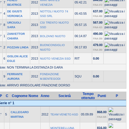
644.00
PENZO
RARI NANTES
°
7
2012
05:42.21
BEATRICE
VENEZIA
FINA 472
637.00
DE GIUSTI
NOTTOLI NUOTO 74
°
4
2013
05:43.55
VERONICA
SSD SRL
FINA 466
567.00
URCIUOLI
CSI TRENTO NUOTO
°
8
2013
05:57.15
SARA
SSD
FINA 415
490.00
ZANVETTOR
°
1
2013
06:14.87
BOLZANO NUOTO
CHIARA
FINA 359
479.00
BUONCONSIGLIO
°
2
2013
06:17.83
POZZAN LINDA
NUOTO
FINA 350
GISLON ALICE
6
2013
RIT
0.00
NUOTO VENEZIA SSD
EGLE
Note: NON TERMINA LA DISTANZA DI GARA
FERRANTE
FONDAZIONE
9
2012
SQU
0.00
AURORA
M.BENTEGODI
Note: ARRIVO IRREGOLARE FRAZIONE DORSO
Tempo
P
C
Cognome Nome
Anno
Società
Punti
P
ottenuto
Serie n° 1
868.00
CALLEGARO
°
5
2012
05:09.89
TEAM VENETO ASD
MARTINA
FINA 635
816.00
MONTEBELLUNA