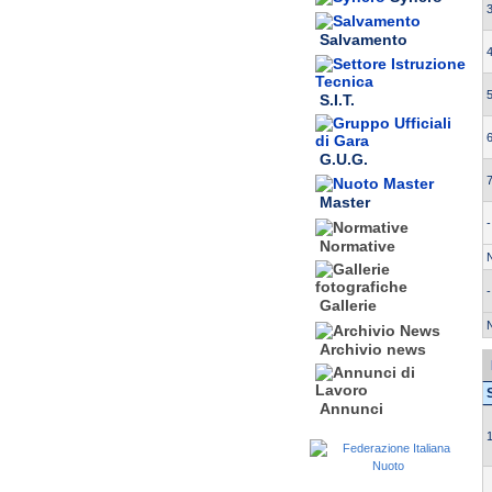
3
Salvamento
4
5
S.I.T.
6
G.U.G.
7
Master
-
Normative
-
Gallerie
Archivio news
Annunci
1