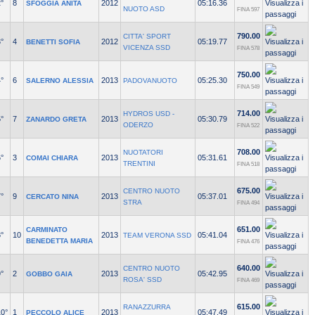
°
8
2012
05:16.36
SFOGGIA ANITA
NUOTO ASD
FINA 597
790.00
CITTA' SPORT
°
4
2012
05:19.77
BENETTI SOFIA
VICENZA SSD
FINA 578
750.00
°
6
2013
05:25.30
SALERNO ALESSIA
PADOVANUOTO
FINA 549
714.00
HYDROS USD -
°
7
2013
05:30.79
ZANARDO GRETA
ODERZO
FINA 522
708.00
NUOTATORI
°
3
2013
05:31.61
COMAI CHIARA
TRENTINI
FINA 518
675.00
CENTRO NUOTO
°
9
2013
05:37.01
CERCATO NINA
STRA
FINA 494
651.00
CARMINATO
°
10
2013
05:41.04
TEAM VERONA SSD
BENEDETTA MARIA
FINA 476
640.00
CENTRO NUOTO
°
2
2013
05:42.95
GOBBO GAIA
ROSA' SSD
FINA 469
615.00
RANAZZURRA
10°
1
2013
05:47.49
PECCOLO ALICE