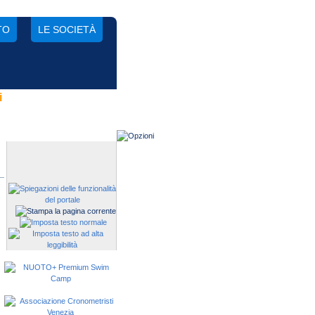
TO
LE SOCIETÀ
i
Gestisci una società?
Devi iscrivere i tuoi atleti alle
manifestazioni?