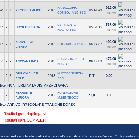
615.00
RANAZZURRA
14°
1
1
2013
05:47.49
PECCOLO ALICE
CONEGLIANO SSD
FINA 450
567.00
CSI TRENTO
15°
2
8
2013
05:57.15
URCIUOLI SARA
NUOTO SSD
FINA 415
490.00
ZANVETTOR
16°
2
1
2013
06:14.87
BOLZANO NUOTO
CHIARA
FINA 359
479.00
BUONCONSIGLIO
17°
2
2
2013
06:17.83
POZZAN LINDA
NUOTO
FINA 350
GISLON ALICE
NUOTO VENEZIA
2
6
2013
RIT
0.00
EGLE
SSD
Note: NON TERMINA LA DISTANZA DI GARA
FERRANTE
FONDAZIONE
2
9
2012
SQU
0.00
AURORA
M.BENTEGODI
Note: ARRIVO IRREGOLARE FRAZIONE DORSO
Risultati gara riepilogativi
Risultati gara COMPLETI
nzionamento ed utili alle finalità illustrate nell'informativa. Cliccando su "Accetto", cliccando s