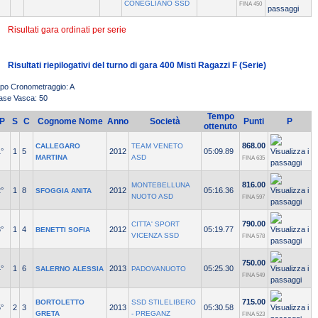
CONEGLIANO SSD
FINA 450
Risultati gara ordinati per serie
Risultati riepilogativi del turno di gara 400 Misti Ragazzi F (Serie)
ipo Cronometraggio: A
ase Vasca: 50
Tempo
P
S
C
Cognome Nome
Anno
Società
Punti
P
ottenuto
868.00
CALLEGARO
TEAM VENETO
°
1
5
2012
05:09.89
MARTINA
ASD
FINA 635
816.00
MONTEBELLUNA
°
1
8
2012
05:16.36
SFOGGIA ANITA
NUOTO ASD
FINA 597
790.00
CITTA' SPORT
°
1
4
2012
05:19.77
BENETTI SOFIA
VICENZA SSD
FINA 578
750.00
°
1
6
2013
05:25.30
SALERNO ALESSIA
PADOVANUOTO
FINA 549
715.00
BORTOLETTO
SSD STILELIBERO
°
2
3
2013
05:30.58
GRETA
- PREGANZ
FINA 523