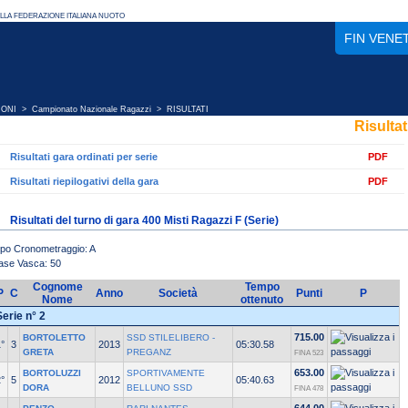
FIN VENE
IONI
>
Campionato Nazionale Ragazzi
> RISULTATI
Risultat
Risultati gara ordinati per serie
PDF
Risultati riepilogativi della gara
PDF
Risultati del turno di gara 400 Misti Ragazzi F (Serie)
ipo Cronometraggio: A
ase Vasca: 50
Cognome
Tempo
P
C
Anno
Società
Punti
P
Nome
ottenuto
Serie n° 2
715.00
BORTOLETTO
SSD STILELIBERO -
°
3
2013
05:30.58
GRETA
PREGANZ
FINA 523
653.00
BORTOLUZZI
SPORTIVAMENTE
°
5
2012
05:40.63
DORA
BELLUNO SSD
FINA 478