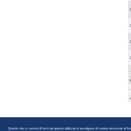
-
-
Questo sito o i servizi di terzi da questo utilizzati si avvalgono di cookie necessari al fu