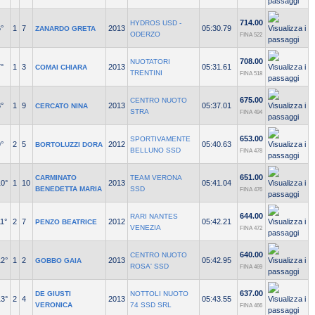
714.00
HYDROS USD -
°
1
7
2013
05:30.79
ZANARDO GRETA
ODERZO
FINA 522
708.00
NUOTATORI
°
1
3
2013
05:31.61
COMAI CHIARA
TRENTINI
FINA 518
675.00
CENTRO NUOTO
°
1
9
2013
05:37.01
CERCATO NINA
STRA
FINA 494
653.00
SPORTIVAMENTE
°
2
5
2012
05:40.63
BORTOLUZZI DORA
BELLUNO SSD
FINA 478
651.00
CARMINATO
TEAM VERONA
10°
1
10
2013
05:41.04
BENEDETTA MARIA
SSD
FINA 476
644.00
RARI NANTES
1°
2
7
2012
05:42.21
PENZO BEATRICE
VENEZIA
FINA 472
640.00
CENTRO NUOTO
12°
1
2
2013
05:42.95
GOBBO GAIA
ROSA' SSD
FINA 469
637.00
DE GIUSTI
NOTTOLI NUOTO
13°
2
4
2013
05:43.55
VERONICA
74 SSD SRL
FINA 466