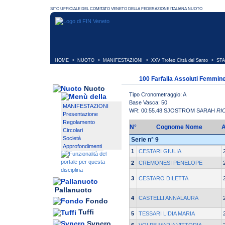
HOME
>
NUOTO
>
MANIFESTAZIONI
>
XXV Trofeo Città del Santo
> STA
100 Farfalla Assoluti Femmine
Nuoto
Tipo Cronometraggio: A
Base Vasca: 50
MANIFESTAZIONI
WR: 00:55.48 SJOSTROM SARAH
RI
Presentazione
Regolamento
N°
Cognome Nome
Circolari
Società
Serie n° 9
Approfondimenti
1
CESTARI GIULIA
2
CREMONESI PENELOPE
3
CESTARO DILETTA
Pallanuoto
4
CASTELLI ANNALAURA
Fondo
Tuffi
5
TESSARI LIDIA MARIA
Syncro