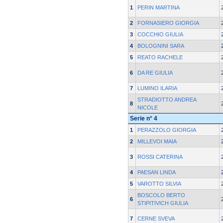
1
PERIN MARTINA
2
FORNASIERO GIORGIA
3
COCCHIO GIULIA
4
BOLOGNINI SARA
5
REATO RACHELE
6
DA RE GIULIA
7
LUMINO ILARIA
STRADIOTTO ANDREA
8
NICOLE
Serie n° 4
1
PERAZZOLO GIORGIA
2
MILLEVOI MAIA
3
ROSSI CATERINA
4
PAESAN LINDA
5
VAROTTO SILVIA
BOSCOLO BERTO
6
STIPITIVICH GIULIA
7
CERNE SVEVA