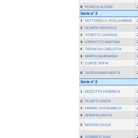
8
RONCHI GLORIA
Serie n° 3
1
VETTORELLO STELLA MARIA
2
SCARPA VERONICA
3
TOSETTO GIORGIA
4
CIPRIOTTO MARTINA
5
TRONCON CARLOTTA
6
MAROGNA ARIANNA
7
CONTE SOFIA
8
SAJEVA MARGHERITA
Serie n° 2
1
BIZZOTTO FEDERICA
2
PUJATTI GRETA
3
FAVARO SOFIA AMELIA
4
SERAFIN GRETA
5
MAGRIN GIULIA
6
GOBBATO GAIA