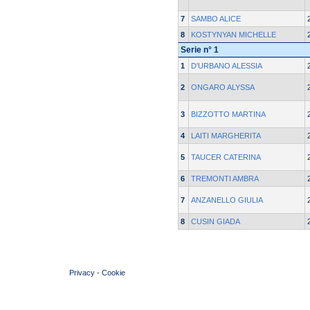
7
SAMBO ALICE
8
KOSTYNYAN MICHELLE
Serie n° 1
1
D'URBANO ALESSIA
2
ONGARO ALYSSA
3
BIZZOTTO MARTINA
4
LAITI MARGHERITA
5
TAUCER CATERINA
6
TREMONTI AMBRA
7
ANZANELLO GIULIA
8
CUSIN GIADA
© 2004 Copyright by FIN Veneto - P.Iva 01384031009
Privacy
-
Cookie