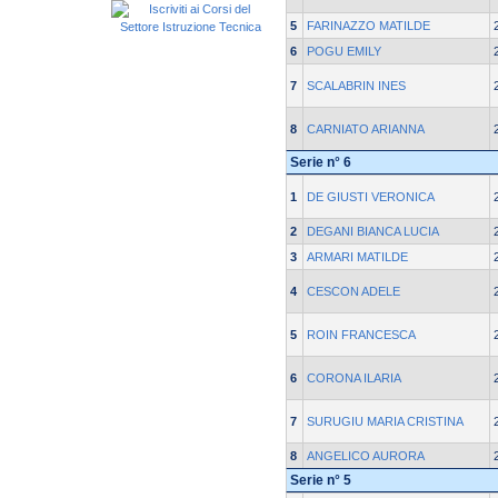
5
FARINAZZO MATILDE
6
POGU EMILY
7
SCALABRIN INES
8
CARNIATO ARIANNA
Serie n° 6
1
DE GIUSTI VERONICA
2
DEGANI BIANCA LUCIA
3
ARMARI MATILDE
4
CESCON ADELE
5
ROIN FRANCESCA
6
CORONA ILARIA
7
SURUGIU MARIA CRISTINA
8
ANGELICO AURORA
Serie n° 5