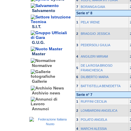
6
VOLPE MARIA VITTORIA
7
BORANGA GAIA
Salvamento
Serie n° 8
1
PELA' IRENE
S.I.T.
2
BRAGGIO JESSICA
G.U.G.
3
PEDERSOLI GIULIA
Master
4
ANGILERI MIRIAM
Normative
DE LA ROSA BRIOSO
5
FRANCHESCA
6
DILIBERTO MARIA
Gallerie
7
BATTISTELLA BENEDETTA
Archivio news
Serie n° 7
1
RUFFINI CECILIA
Annunci
2
LOMBARDINI ANGELICA
3
POLATO ANGELA
4
MARCHI ALESSIA