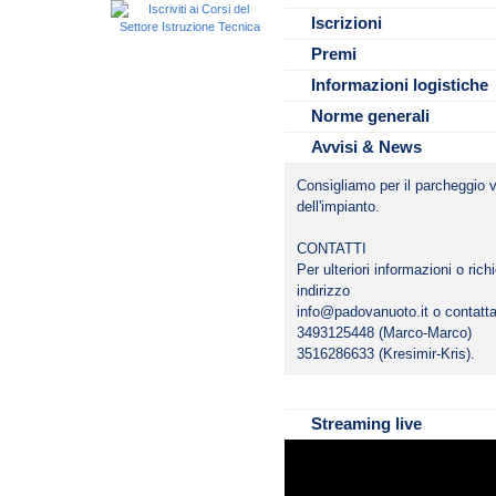
Padova
sarà il doppio. L’australiana n
Iscrizioni
IL BAR DELLA PISCINA SAR
Nuoto Srl Sd declina ogni respo
DELLA MANIFESTAZIONE
Premi
della
manifestazione nei confronti di 
Informazioni logistiche
Norme generali
Avvisi & News
Consigliamo per il parcheggio v
dell'impianto.
CONTATTI
Per ulteriori informazioni o rich
indirizzo
info@padovanuoto.it o contatta
3493125448 (Marco-Marco)
3516286633 (Kresimir-Kris).
Streaming live