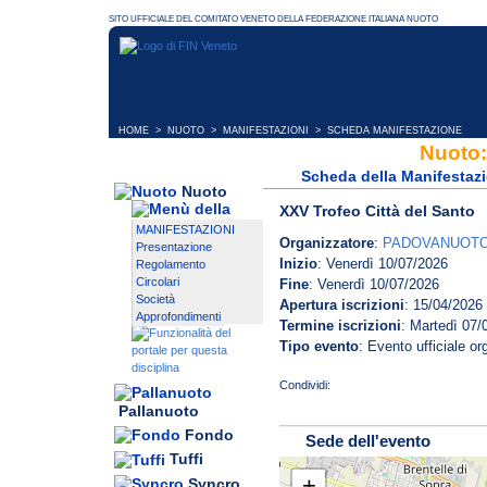
HOME
>
NUOTO
>
MANIFESTAZIONI
> SCHEDA MANIFESTAZIONE
Nuoto:
Scheda della Manifestaz
Nuoto
XXV Trofeo Città del Santo
MANIFESTAZIONI
Organizzatore
:
PADOVANUOT
Presentazione
Inizio
: Venerdì 10/07/2026
Regolamento
Circolari
Fine
: Venerdì 10/07/2026
Società
Apertura iscrizioni
: 15/04/2026
Approfondimenti
Termine iscrizioni
: Martedì 07/
Tipo evento
: Evento ufficiale o
Pallanuoto
Fondo
Sede dell'evento
Tuffi
PREMIAZIONI
+
Syncro