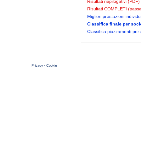
Risultati riepilogativi (PDF)
Risultati COMPLETI (passa
Migliori prestazioni individua
Classifica finale per soci
Classifica piazzamenti per 
© 2004 Copyright by FIN Veneto - P.Iva 01384031009
Privacy
-
Cookie