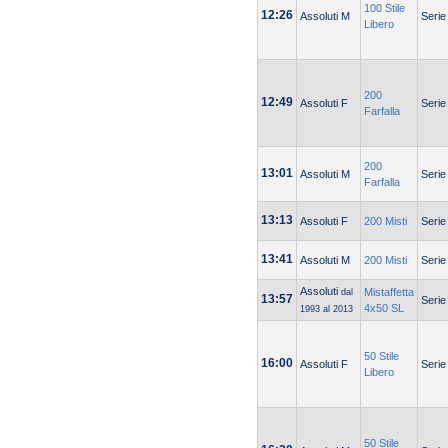
100 Stile
12:26
Assoluti M
Serie
Libero
200
12:49
Assoluti F
Serie
Farfalla
200
13:01
Assoluti M
Serie
Farfalla
13:13
Assoluti F
200 Misti
Serie
13:41
Assoluti M
200 Misti
Serie
Assoluti
Mistaffetta
dal
13:57
Serie
4x50 SL
1993 al 2013
50 Stile
16:00
Assoluti F
Serie
Libero
50 Stile