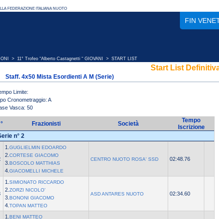
FIN VENE
IONI
>
11° Trofeo “Alberto Castagnetti “ GIOVANI
> START LIST
Start List Definitiv
Staff. 4x50 Mista Esordienti A M (Serie)
empo Limite:
ipo Cronometraggio: A
ase Vasca: 50
Tempo
°
Frazionisti
Società
Iscrizione
Serie n° 2
1.
GUGLIELMIN EDOARDO
2.
CORTESE GIACOMO
2
02:48.76
CENTRO NUOTO ROSA' SSD
3.
BOSCOLO MATTHIAS
4.
GIACOMELLI MICHELE
1.
SIMIONATO RICCARDO
2.
ZORZI NICOLO'
3
02:34.60
ASD ANTARES NUOTO
3.
BONONI GIACOMO
4.
TOPAN MATTEO
1.
BENI MATTEO