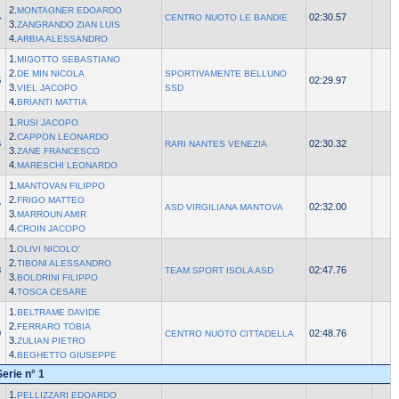
2.
MONTAGNER EDOARDO
4
02:30.57
CENTRO NUOTO LE BANDIE
3.
ZANGRANDO ZIAN LUIS
4.
ARBIA ALESSANDRO
1.
MIGOTTO SEBASTIANO
2.
DE MIN NICOLA
SPORTIVAMENTE BELLUNO
5
02:29.97
3.
VIEL JACOPO
SSD
4.
BRIANTI MATTIA
1.
RUSI JACOPO
2.
CAPPON LEONARDO
6
02:30.32
RARI NANTES VENEZIA
3.
ZANE FRANCESCO
4.
MARESCHI LEONARDO
1.
MANTOVAN FILIPPO
2.
FRIGO MATTEO
7
02:32.00
ASD VIRGILIANA MANTOVA
3.
MARROUN AMIR
4.
CROIN JACOPO
1.
OLIVI NICOLO'
2.
TIBONI ALESSANDRO
8
02:47.76
TEAM SPORT ISOLA ASD
3.
BOLDRINI FILIPPO
4.
TOSCA CESARE
1.
BELTRAME DAVIDE
2.
FERRARO TOBIA
9
02:48.76
CENTRO NUOTO CITTADELLA
3.
ZULIAN PIETRO
4.
BEGHETTO GIUSEPPE
Serie n° 1
1.
PELLIZZARI EDOARDO