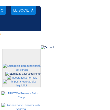
TO
LE SOCIETÀ
a
Gestisci una società?
Devi iscrivere i tuoi atleti alle
manifestazioni?