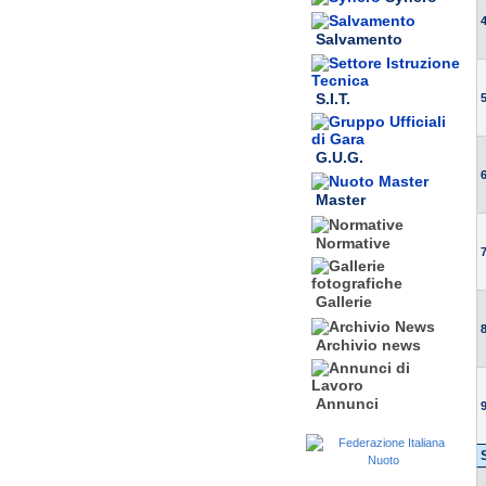
Salvamento
S.I.T.
G.U.G.
Master
Normative
Gallerie
Archivio news
Annunci