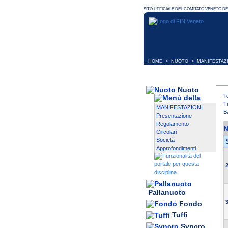
HOME
>
NUOTO
>
MANIFESTAZ
Nuoto
T
T
MANIFESTAZIONI
B
Presentazione
Regolamento
N
Circolari
Società
Approfondimenti
Pallanuoto
Fondo
Tuffi
Syncro