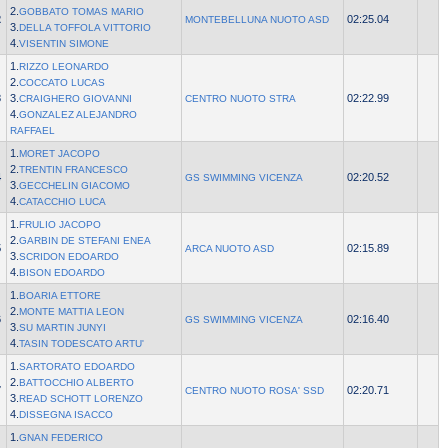
2.
GOBBATO TOMAS MARIO
2
02:25.04
MONTEBELLUNA NUOTO ASD
3.
DELLA TOFFOLA VITTORIO
4.
VISENTIN SIMONE
1.
RIZZO LEONARDO
2.
COCCATO LUCAS
3
3.
02:22.99
CRAIGHERO GIOVANNI
CENTRO NUOTO STRA
4.
GONZALEZ ALEJANDRO
RAFFAEL
1.
MORET JACOPO
2.
TRENTIN FRANCESCO
4
02:20.52
GS SWIMMING VICENZA
3.
GECCHELIN GIACOMO
4.
CATACCHIO LUCA
1.
FRULIO JACOPO
2.
GARBIN DE STEFANI ENEA
5
02:15.89
ARCA NUOTO ASD
3.
SCRIDON EDOARDO
4.
BISON EDOARDO
1.
BOARIA ETTORE
2.
MONTE MATTIA LEON
6
02:16.40
GS SWIMMING VICENZA
3.
SU MARTIN JUNYI
4.
TASIN TODESCATO ARTU'
1.
SARTORATO EDOARDO
2.
BATTOCCHIO ALBERTO
7
02:20.71
CENTRO NUOTO ROSA' SSD
3.
READ SCHOTT LORENZO
4.
DISSEGNA ISACCO
1.
GNAN FEDERICO