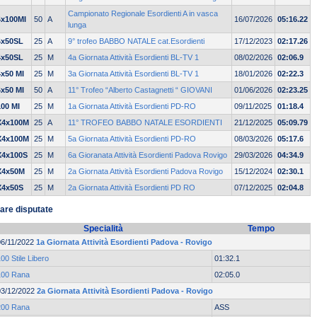
Campionato Regionale Esordienti A in vasca
4x100MI
50
A
16/07/2026
05:16.22
lunga
4x50SL
25
A
9° trofeo BABBO NATALE cat.Esordienti
17/12/2023
02:17.26
4x50SL
25
M
4a Giornata Attività Esordienti BL-TV 1
08/02/2026
02:06.9
4x50 MI
25
M
3a Giornata Attività Esordienti BL-TV 1
18/01/2026
02:22.3
4x50 MI
50
A
11° Trofeo “Alberto Castagnetti “ GIOVANI
01/06/2026
02:23.25
100 MI
25
M
1a Giornata Attività Esordienti PD-RO
09/11/2025
01:18.4
X4x100M
25
A
11° TROFEO BABBO NATALE ESORDIENTI
21/12/2025
05:09.79
X4x100M
25
M
5a Giornata Attività Esordienti PD-RO
08/03/2026
05:17.6
X4x100S
25
M
6a Gioranata Attività Esordienti Padova Rovigo
29/03/2026
04:34.9
X4x50M
25
M
2a Giornata Attività Esordienti Padova Rovigo
15/12/2024
02:30.1
X4x50S
25
M
2a Giornata Attività Esordienti PD RO
07/12/2025
02:04.8
are disputate
Specialità
Tempo
06/11/2022
1a Giornata Attività Esordienti Padova - Rovigo
00 Stile Libero
01:32.1
100 Rana
02:05.0
03/12/2022
2a Giornata Attività Esordienti Padova - Rovigo
200 Rana
ASS