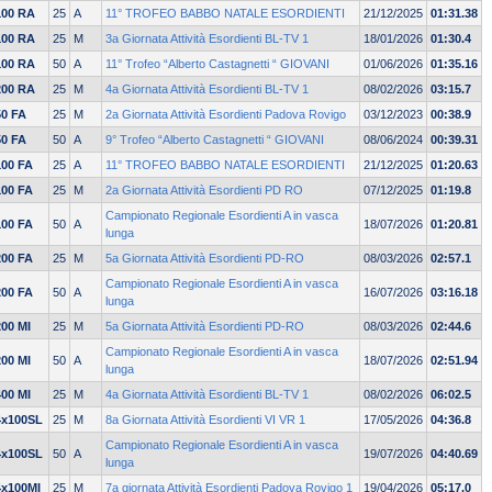
100 RA
25
A
11° TROFEO BABBO NATALE ESORDIENTI
21/12/2025
01:31.38
100 RA
25
M
3a Giornata Attività Esordienti BL-TV 1
18/01/2026
01:30.4
100 RA
50
A
11° Trofeo “Alberto Castagnetti “ GIOVANI
01/06/2026
01:35.16
200 RA
25
M
4a Giornata Attività Esordienti BL-TV 1
08/02/2026
03:15.7
50 FA
25
M
2a Giornata Attività Esordienti Padova Rovigo
03/12/2023
00:38.9
50 FA
50
A
9° Trofeo “Alberto Castagnetti “ GIOVANI
08/06/2024
00:39.31
100 FA
25
A
11° TROFEO BABBO NATALE ESORDIENTI
21/12/2025
01:20.63
100 FA
25
M
2a Giornata Attività Esordienti PD RO
07/12/2025
01:19.8
Campionato Regionale Esordienti A in vasca
100 FA
50
A
18/07/2026
01:20.81
lunga
200 FA
25
M
5a Giornata Attività Esordienti PD-RO
08/03/2026
02:57.1
Campionato Regionale Esordienti A in vasca
200 FA
50
A
16/07/2026
03:16.18
lunga
200 MI
25
M
5a Giornata Attività Esordienti PD-RO
08/03/2026
02:44.6
Campionato Regionale Esordienti A in vasca
200 MI
50
A
18/07/2026
02:51.94
lunga
400 MI
25
M
4a Giornata Attività Esordienti BL-TV 1
08/02/2026
06:02.5
4x100SL
25
M
8a Giornata Attività Esordienti VI VR 1
17/05/2026
04:36.8
Campionato Regionale Esordienti A in vasca
4x100SL
50
A
19/07/2026
04:40.69
lunga
4x100MI
25
M
7a giornata Attività Esordienti Padova Rovigo 1
19/04/2026
05:17.0