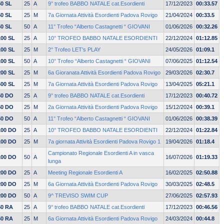
50 SL
25
A
9° trofeo BABBO NATALE cat.Esordienti
17/12/2023
00:33.57
50 SL
25
M
7a Giornata Attività Esordienti Padova Rovigo
21/04/2024
00:33.5
50 SL
50
A
11° Trofeo “Alberto Castagnetti “ GIOVANI
01/06/2026
00:32.26
100 SL
25
A
10° TROFEO BABBO NATALE ESORDIENTI
22/12/2024
01:12.85
100 SL
25
M
2° Trofeo LET's PLAY
24/05/2026
01:09.1
100 SL
50
A
10° Trofeo “Alberto Castagnetti “ GIOVANI
07/06/2025
01:12.54
200 SL
25
M
6a Gioranata Attività Esordienti Padova Rovigo
29/03/2026
02:30.7
400 SL
25
M
7a Giornata Attività Esordienti Padova Rovigo
13/04/2025
05:21.1
50 DO
25
A
9° trofeo BABBO NATALE cat.Esordienti
17/12/2023
00:40.72
50 DO
25
M
2a Giornata Attività Esordienti Padova Rovigo
15/12/2024
00:39.1
50 DO
50
A
11° Trofeo “Alberto Castagnetti “ GIOVANI
01/06/2026
00:38.39
100 DO
25
A
10° TROFEO BABBO NATALE ESORDIENTI
22/12/2024
01:22.84
100 DO
25
M
7a giornata Attività Esordienti Padova Rovigo 1
19/04/2026
01:18.4
Campionato Regionale Esordienti A in vasca
100 DO
50
A
16/07/2026
01:19.33
lunga
200 DO
25
A
Meeting Regionale Esordienti A
16/02/2025
02:50.88
200 DO
25
M
6a Giornata Attività Esordienti Padova Rovigo
30/03/2025
02:48.5
200 DO
50
A
9^ TREVISO SWIM CUP
27/06/2025
02:57.93
50 RA
25
A
9° trofeo BABBO NATALE cat.Esordienti
17/12/2023
00:46.56
50 RA
25
M
6a Giornata Attività Esordienti Padova Rovigo
24/03/2024
00:44.8