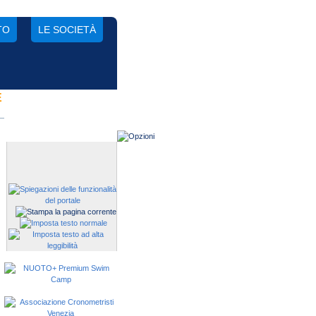
TO
LE SOCIETÀ
E
Gestisci una società?
Devi iscrivere i tuoi atleti alle
manifestazioni?