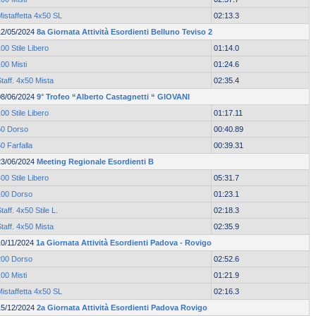
istaffetta 4x50 SL
02:13.3
12/05/2024
8a Giornata Attività Esordienti Belluno Teviso 2
00 Stile Libero
01:14.0
00 Misti
01:24.6
taff. 4x50 Mista
02:35.4
08/06/2024
9° Trofeo “Alberto Castagnetti “ GIOVANI
00 Stile Libero
01:17.11
50 Dorso
00:40.89
0 Farfalla
00:39.31
23/06/2024
Meeting Regionale Esordienti B
00 Stile Libero
05:31.7
100 Dorso
01:23.1
taff. 4x50 Stile L.
02:18.3
taff. 4x50 Mista
02:35.9
10/11/2024
1a Giornata Attività Esordienti Padova - Rovigo
200 Dorso
02:52.6
00 Misti
01:21.9
istaffetta 4x50 SL
02:16.3
15/12/2024
2a Giornata Attività Esordienti Padova Rovigo