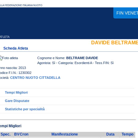
FIN VENE
TLETA
DAVIDE BELTRAM
Scheda Atleta
Cognome e Nome:
BELTRAME DAVIDE
Agonista: Sì - Categoria: Esordienti A - Tess.FIN: Sì
nno nascita: 2013
odice F.I.N.: 1230302
ocietà:
CENTRO NUOTO CITTADELLA
Tempi Migliori
Gare Disputate
Statistiche per specialità
empi Migliori
Spec.
BV
Cron
Manifestazione
Data
Tempo