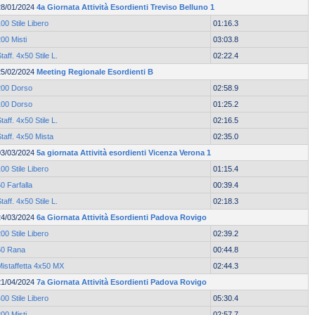
28/01/2024
4a Giornata Attività Esordienti Treviso Belluno 1
00 Stile Libero
01:16.3
00 Misti
03:03.8
taff. 4x50 Stile L.
02:22.4
25/02/2024
Meeting Regionale Esordienti B
200 Dorso
02:58.9
100 Dorso
01:25.2
taff. 4x50 Stile L.
02:16.5
taff. 4x50 Mista
02:35.0
03/03/2024
5a giornata Attività esordienti Vicenza Verona 1
00 Stile Libero
01:15.4
0 Farfalla
00:39.4
taff. 4x50 Stile L.
02:18.3
24/03/2024
6a Giornata Attività Esordienti Padova Rovigo
00 Stile Libero
02:39.2
50 Rana
00:44.8
Mistaffetta 4x50 MX
02:44.3
21/04/2024
7a Giornata Attività Esordienti Padova Rovigo
00 Stile Libero
05:30.4
00 Misti
02:57.7