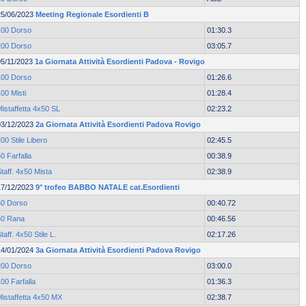
25/06/2023
Meeting Regionale Esordienti B
100 Dorso
01:30.3
200 Dorso
03:05.7
05/11/2023
1a Giornata Attività Esordienti Padova - Rovigo
100 Dorso
01:26.6
00 Misti
01:28.4
istaffetta 4x50 SL
02:23.2
03/12/2023
2a Giornata Attività Esordienti Padova Rovigo
00 Stile Libero
02:45.5
0 Farfalla
00:38.9
taff. 4x50 Mista
02:38.9
17/12/2023
9° trofeo BABBO NATALE cat.Esordienti
50 Dorso
00:40.72
50 Rana
00:46.56
taff. 4x50 Stile L.
02:17.26
14/01/2024
3a Giornata Attività Esordienti Padova Rovigo
200 Dorso
03:00.0
00 Farfalla
01:36.3
Mistaffetta 4x50 MX
02:38.7