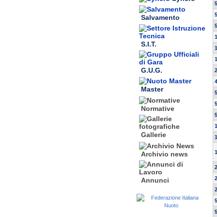
Salvamento
S.I.T.
G.U.G.
Master
Normative
Gallerie
Archivio news
Annunci