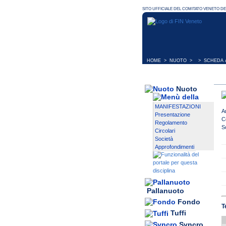
HOME
>
NUOTO
> > SCHEDA A
Nuoto
MANIFESTAZIONI
A
Presentazione
C
Regolamento
S
Circolari
Società
Approfondimenti
Pallanuoto
Fondo
T
Tuffi
Syncro