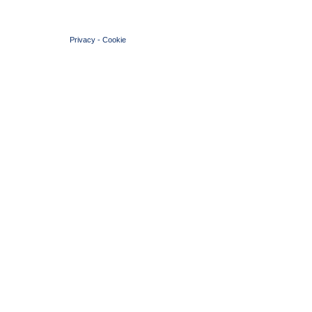
© 2004 Copyright by FIN Veneto - P.Iva 01384031009
Privacy
-
Cookie