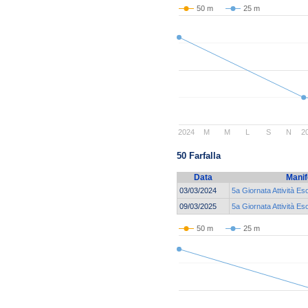
50 m
25 m
2024
M
M
L
S
N
2
50 Farfalla
Data
Manif
03/03/2024
5a Giornata Attività Es
09/03/2025
5a Giornata Attività Es
50 m
25 m