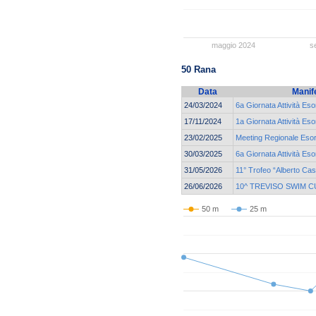
maggio 2024
s
50 Rana
Data
Manif
24/03/2024
6a Giornata Attività Eso
17/11/2024
1a Giornata Attività Eso
23/02/2025
Meeting Regionale Esor
30/03/2025
6a Giornata Attività Eso
31/05/2026
11° Trofeo “Alberto Ca
26/06/2026
10^ TREVISO SWIM C
50 m
25 m