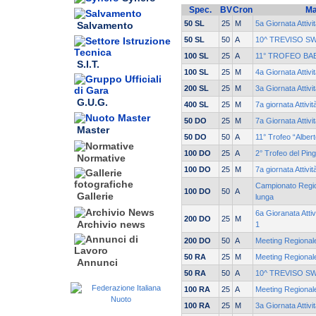
Spec.
BV
Cron
Ma
50 SL
25
M
5a Giornata Attivi
Salvamento
50 SL
50
A
10^ TREVISO S
100 SL
25
A
11° TROFEO BA
S.I.T.
100 SL
25
M
4a Giornata Attivi
200 SL
25
M
3a Giornata Attivi
G.U.G.
400 SL
25
M
7a giornata Attivi
50 DO
25
M
7a Giornata Attivi
Master
50 DO
50
A
11° Trofeo “Alber
100 DO
25
A
2° Trofeo del Pin
Normative
100 DO
25
M
7a giornata Attivi
Campionato Region
100 DO
50
A
Gallerie
lunga
6a Gioranata Attiv
200 DO
25
M
Archivio news
1
200 DO
50
A
Meeting Regionale
50 RA
25
M
Meeting Regionale
Annunci
50 RA
50
A
10^ TREVISO S
100 RA
25
A
Meeting Regionale
100 RA
25
M
3a Giornata Attivi