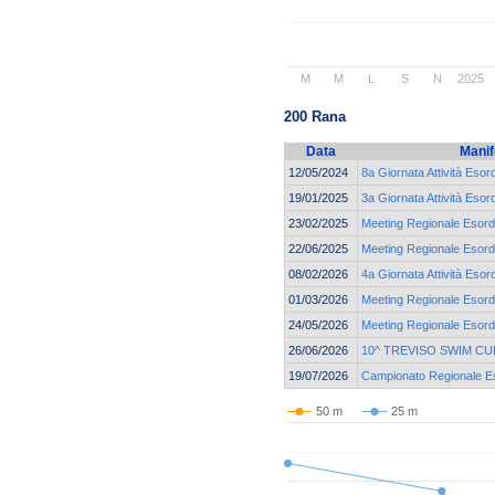
M
M
L
S
N
2025
200 Rana
Data
Manif
12/05/2024
8a Giornata Attività Esor
19/01/2025
3a Giornata Attività Esor
23/02/2025
Meeting Regionale Esordi
22/06/2025
Meeting Regionale Esordi
08/02/2026
4a Giornata Attività Esor
01/03/2026
Meeting Regionale Esordi
24/05/2026
Meeting Regionale Esordi
26/06/2026
10^ TREVISO SWIM CU
19/07/2026
Campionato Regionale Eso
50 m
25 m