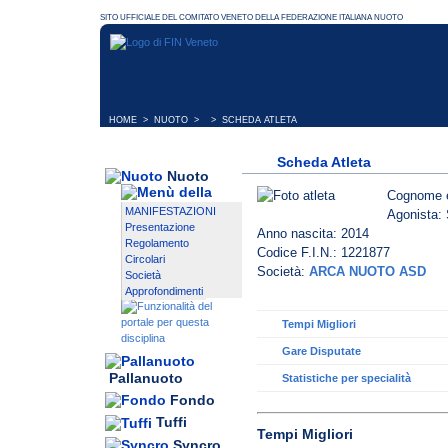
HOME
>
NUOTO
> > SCHEDA ATLETA
Scheda Atleta
Nuoto
Cognome 
MANIFESTAZIONI
Agonista: 
Presentazione
Anno nascita: 2014
Regolamento
Codice F.I.N.: 1221877
Circolari
Società:
ARCA NUOTO ASD
Società
Approfondimenti
Tempi Migliori
Gare Disputate
Pallanuoto
Statistiche per specialità
Fondo
Tuffi
Tempi Migliori
Syncro