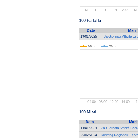
M
L
S
N
2025
M
100 Farfalla
Data
Manif
19/01/2025
3a Giornata Attività Es
50 m
25 m
..
04:00
08:00
12:00
16:00
1
100 Misti
Data
Mani
14/01/2024
3a Giornata Attività Esor
25/02/2024
Meeting Regionale Esord