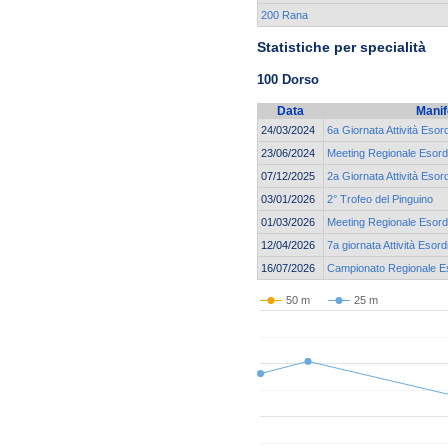
200 Rana
Statistiche per specialità
100 Dorso
Data
Manif
24/03/2024
6a Giornata Attività Esor
23/06/2024
Meeting Regionale Esordi
07/12/2025
2a Giornata Attività Esor
03/01/2026
2° Trofeo del Pinguino
01/03/2026
Meeting Regionale Esordi
12/04/2026
7a giornata Attività Esord
16/07/2026
Campionato Regionale Eso
50 m
25 m