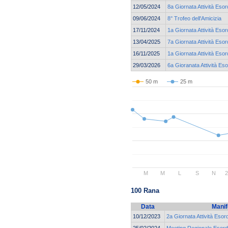
12/05/2024
8a Giornata Attività Esor
09/06/2024
8° Trofeo dell'Amicizia
17/11/2024
1a Giornata Attività Esor
13/04/2025
7a Giornata Attività Esor
16/11/2025
1a Giornata Attività Esor
29/03/2026
6a Gioranata Attività Eso
50 m
25 m
M
M
L
S
N
2
100 Rana
Data
Manif
10/12/2023
2a Giornata Attività Esor