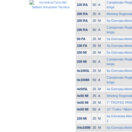
Campionato Region
100 RA
50
A
lunga
200 RA
25
A
Meeting Regionale
200 RA
25
M
4a Giornata Attivi
Campionato Region
200 RA
50
A
lunga
50 FA
25
M
5a Giornata Attivi
100 FA
25
M
3a Giornata Attivi
200 MI
25
M
5a Giornata Attivi
Campionato Region
200 MI
50
A
lunga
4x100SL
25
M
8a Giornata Attivi
Campionato Region
4x100MI
50
A
lunga
4x50SL
25
M
4a Giornata Attivi
4x50 MI
25
A
Meeting Regionale
4x50 MI
25
M
7° TROFEO PRI
4x50 MI
50
A
11° Trofeo “Alber
6a Gioranata Attiv
100 MI
25
M
1
X4x100M
25
M
5a Giornata Attivi