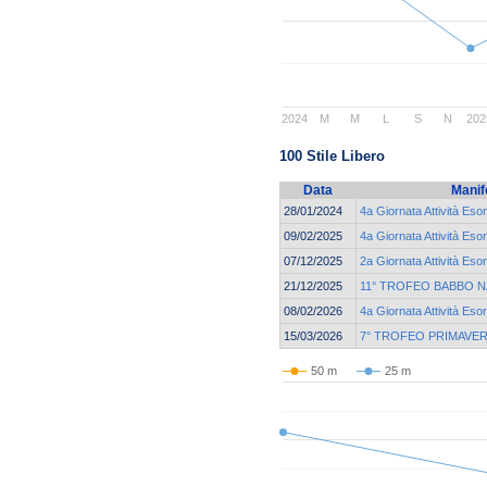
2024
M
M
L
S
N
202
100 Stile Libero
Data
Manif
28/01/2024
4a Giornata Attività Eso
09/02/2025
4a Giornata Attività Eso
07/12/2025
2a Giornata Attività Eso
21/12/2025
11° TROFEO BABBO N
08/02/2026
4a Giornata Attività Eso
15/03/2026
7° TROFEO PRIMAVER
50 m
25 m