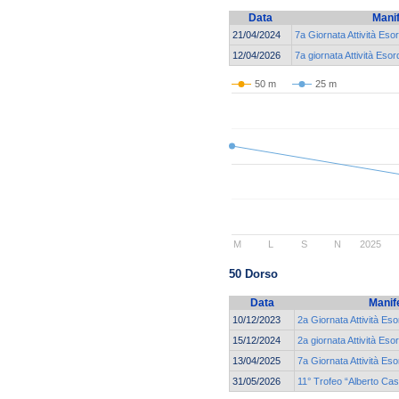
Data
Mani
21/04/2024
7a Giornata Attività Eso
12/04/2026
7a giornata Attività Esor
50 m
25 m
M
L
S
N
2025
50 Dorso
Data
Manif
10/12/2023
2a Giornata Attività Eso
15/12/2024
2a giornata Attività Eso
13/04/2025
7a Giornata Attività Eso
31/05/2026
11° Trofeo “Alberto Ca