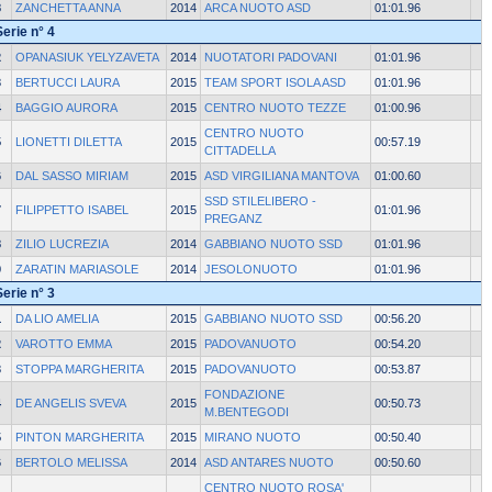
8
ZANCHETTA ANNA
2014
ARCA NUOTO ASD
01:01.96
Serie n° 4
2
OPANASIUK YELYZAVETA
2014
NUOTATORI PADOVANI
01:01.96
3
BERTUCCI LAURA
2015
TEAM SPORT ISOLA ASD
01:01.96
4
BAGGIO AURORA
2015
CENTRO NUOTO TEZZE
01:00.96
CENTRO NUOTO
5
LIONETTI DILETTA
2015
00:57.19
CITTADELLA
6
DAL SASSO MIRIAM
2015
ASD VIRGILIANA MANTOVA
01:00.60
SSD STILELIBERO -
7
FILIPPETTO ISABEL
2015
01:01.96
PREGANZ
8
ZILIO LUCREZIA
2014
GABBIANO NUOTO SSD
01:01.96
9
ZARATIN MARIASOLE
2014
JESOLONUOTO
01:01.96
Serie n° 3
1
DA LIO AMELIA
2015
GABBIANO NUOTO SSD
00:56.20
2
VAROTTO EMMA
2015
PADOVANUOTO
00:54.20
3
STOPPA MARGHERITA
2015
PADOVANUOTO
00:53.87
FONDAZIONE
4
DE ANGELIS SVEVA
2015
00:50.73
M.BENTEGODI
5
PINTON MARGHERITA
2015
MIRANO NUOTO
00:50.40
6
BERTOLO MELISSA
2014
ASD ANTARES NUOTO
00:50.60
CENTRO NUOTO ROSA'