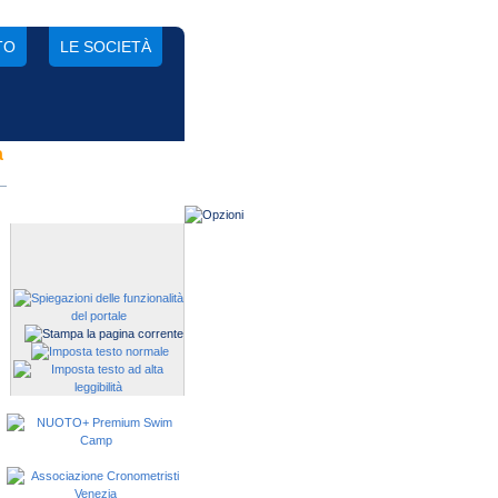
TO
LE SOCIETÀ
a
Gestisci una società?
Devi iscrivere i tuoi atleti alle
manifestazioni?