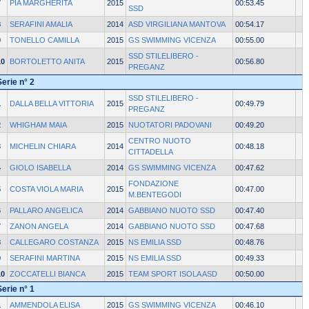
7
PIA MARGHERITA
2015
00:53.45
SSD
8
SERAFINI AMALIA
2014
ASD VIRGILIANA MANTOVA
00:54.17
9
TONELLO CAMILLA
2015
GS SWIMMING VICENZA
00:55.00
SSD STILELIBERO -
10
BORTOLETTO ANITA
2015
00:56.80
PREGANZ
Serie n° 2
SSD STILELIBERO -
1
DALLA BELLA VITTORIA
2015
00:49.79
PREGANZ
2
WHIGHAM MAIA
2015
NUOTATORI PADOVANI
00:49.20
CENTRO NUOTO
3
MICHELIN CHIARA
2014
00:48.18
CITTADELLA
4
GIOLO ISABELLA
2014
GS SWIMMING VICENZA
00:47.62
FONDAZIONE
5
COSTA VIOLA MARIA
2015
00:47.00
M.BENTEGODI
6
PALLARO ANGELICA
2014
GABBIANO NUOTO SSD
00:47.40
7
ZANON ANGELA
2014
GABBIANO NUOTO SSD
00:47.68
8
CALLEGARO COSTANZA
2015
NS EMILIA SSD
00:48.76
9
SERAFINI MARTINA
2015
NS EMILIA SSD
00:49.33
10
ZOCCATELLI BIANCA
2015
TEAM SPORT ISOLA ASD
00:50.00
Serie n° 1
1
AMMENDOLA ELISA
2015
GS SWIMMING VICENZA
00:46.10