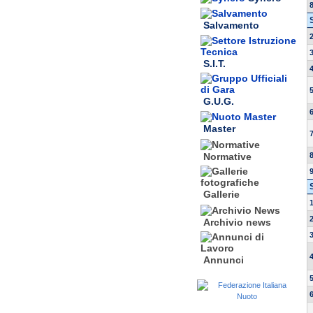
Salvamento
S.I.T.
G.U.G.
Master
Normative
Gallerie
Archivio news
Annunci