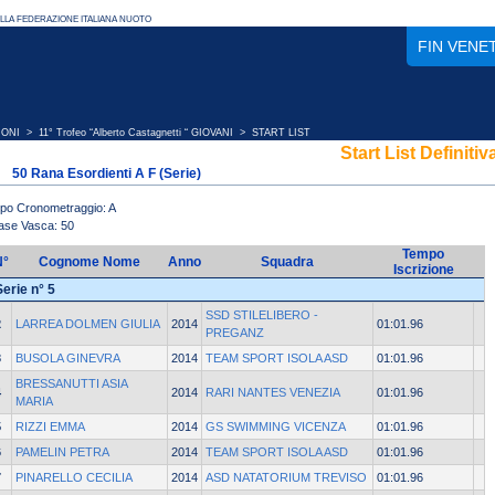
FIN VENE
IONI
>
11° Trofeo “Alberto Castagnetti “ GIOVANI
> START LIST
Start List Definitiv
50 Rana Esordienti A F (Serie)
ipo Cronometraggio: A
ase Vasca: 50
Tempo
N°
Cognome Nome
Anno
Squadra
Iscrizione
Serie n° 5
SSD STILELIBERO -
2
LARREA DOLMEN GIULIA
2014
01:01.96
PREGANZ
3
BUSOLA GINEVRA
2014
TEAM SPORT ISOLA ASD
01:01.96
BRESSANUTTI ASIA
4
2014
RARI NANTES VENEZIA
01:01.96
MARIA
5
RIZZI EMMA
2014
GS SWIMMING VICENZA
01:01.96
6
PAMELIN PETRA
2014
TEAM SPORT ISOLA ASD
01:01.96
7
PINARELLO CECILIA
2014
ASD NATATORIUM TREVISO
01:01.96