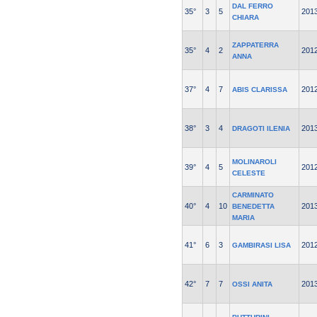
DAL FERRO
35°
3
5
201
CHIARA
ZAPPATERRA
35°
4
2
201
ANNA
37°
4
7
201
ABIS CLARISSA
38°
3
4
201
DRAGOTI ILENIA
MOLINAROLI
39°
4
5
201
CELESTE
CARMINATO
40°
4
10
201
BENEDETTA
MARIA
41°
6
3
201
GAMBIRASI LISA
42°
7
7
201
OSSI ANITA