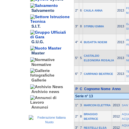
F
Salvamento
2°
6
2013
CAULA ANNA
M
G
S.I.T.
3°
8
2013
STIRBU EMMA
S
A
G.U.G.
4°
4
2013
BUSATTA NOEMI
A
Master
CASTALDO
T
5°
5
2013
ELEONORA ROSALIA
N
Normative
T
6°
7
2013
CARPANO BEATRICE
S
Gallerie
P
C
Cognome Nome
Anno
Archivio news
Serie n° 13
1°
3
2013
MARCON ELETTRA
SAN 
Annunci
BRAGGIO
AQU
2°
8
2012
BEATRICE
ACQU
AQU
3°
7
2012
RESTELLI ELSA