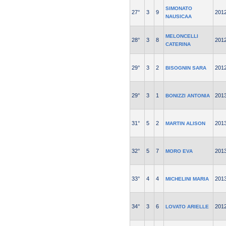
SIMONATO
27°
3
9
201
NAUSICAA
MELONCELLI
28°
3
8
201
CATERINA
29°
3
2
201
BISOGNIN SARA
29°
3
1
201
BONIZZI ANTONIA
31°
5
2
201
MARTIN ALISON
32°
5
7
201
MORO EVA
33°
4
4
201
MICHELINI MARIA
34°
3
6
201
LOVATO ARIELLE