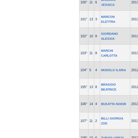
100°
11
6
201
JESSICA
MARCON
101°
13
3
201
ELETTRA
GIORDANO
102°
10
8
201
ALESSIA
MARCHI
103°
11
8
201
CARLOTTA
104°
5
4
201
MODOLO ILARIA
BRAGGIO
105°
13
8
201
BEATRICE
106°
14
4
201
BUSATTA NOEMI
BILLI GIORGIA
107°
11
2
201
ZOE
108°
10
6
201
TURATA GRETA