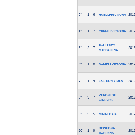
3°
1
6
201
HOELLRIGL NORA
4°
1
7
201
CURMEI VICTORIA
BALLESTO
5°
2
7
201
MADDALENA
6°
1
8
201
DANIELI VITTORIA
7°
1
4
201
ZALTRON VIOLA
VERONESE
8°
3
7
201
GINEVRA
9°
5
5
201
MININI GAIA
DISSEGNA
10°
1
9
201
CATERINA