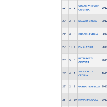
COVACI VITTORIA
19°
1
2
201
CRISTINA
20°
2
8
201
NALATO GIULIA
21°
3
3
201
GRAZIOLI VIOLA
22°
11
1
201
FIN ALESSIA
PATTAROZZI
23°
5
8
201
GINEVRA
ANDOLFATO
24°
4
1
201
CECILIA
25°
2
1
201
GONZO ISABELLA
26°
2
10
201
ROMANIN ADELE