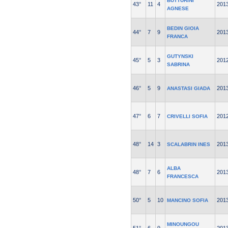
BUTTURINI
43°
11
4
201
AGNESE
BEDIN GIOIA
44°
7
9
201
FRANCA
GUTYNSKI
45°
5
3
201
SABRINA
46°
5
9
201
ANASTASI GIADA
47°
6
7
201
CRIVELLI SOFIA
48°
14
3
201
SCALABRIN INES
ALBA
48°
7
6
201
FRANCESCA
50°
5
10
201
MANCINO SOFIA
MINOUNGOU