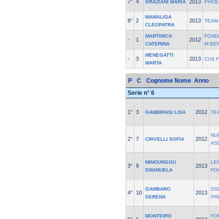
7°
4
2013
GRAZIANI MARIA
PHOE
MAMALIGA
8°
2
2013
TEAM
CLEOPATRA
MARTINICA
FOND
-
1
2012
CATERINA
M.BE
MENEGATTI
-
3
2013
CUS 
MARTA
P
C
Cognome Nome
Anno
Serie n° 6
1°
3
2012
GAMBIRASI LISA
TE
NU
2°
7
2012
CRIVELLI SOFIA
AS
MINOUNGOU
LE
3°
9
2013
EMANUELA
FO
GAMBARO
SS
4°
10
2013
SERENA
PR
MONTEIRO
FO