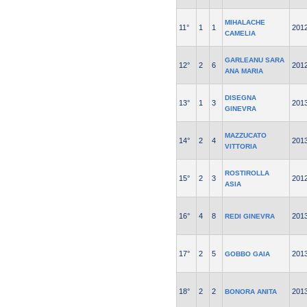
MIHALACHE
11°
1
1
201
CAMELIA
GARLEANU SARA
12°
2
6
201
ANA MARIA
DISEGNA
13°
1
3
201
GINEVRA
MAZZUCATO
14°
2
4
201
VITTORIA
ROSTIROLLA
15°
2
3
201
ASIA
16°
4
8
201
REDI GINEVRA
17°
2
5
201
GOBBO GAIA
18°
2
2
201
BONORA ANITA