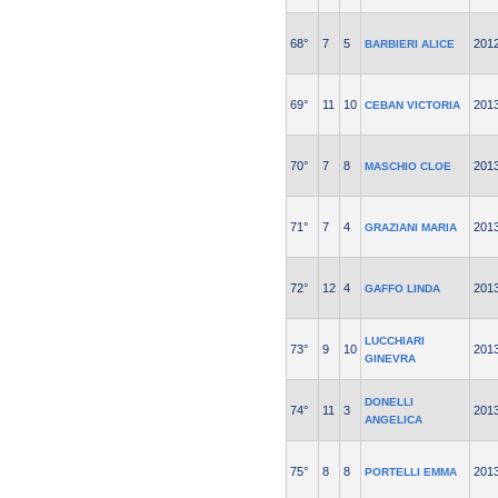
68°
7
5
201
BARBIERI ALICE
69°
11
10
201
CEBAN VICTORIA
70°
7
8
201
MASCHIO CLOE
71°
7
4
201
GRAZIANI MARIA
72°
12
4
201
GAFFO LINDA
LUCCHIARI
73°
9
10
201
GINEVRA
DONELLI
74°
11
3
201
ANGELICA
75°
8
8
201
PORTELLI EMMA