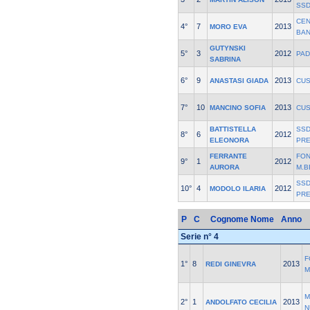
SS
CEN
4°
7
2013
MORO EVA
BAN
GUTYNSKI
5°
3
2012
PA
SABRINA
6°
9
2013
ANASTASI GIADA
CUS
7°
10
2013
MANCINO SOFIA
CUS
BATTISTELLA
SSD
8°
6
2012
ELEONORA
PR
FERRANTE
FON
9°
1
2012
AURORA
M.B
SSD
10°
4
2012
MODOLO ILARIA
PR
P
C
Cognome Nome
Anno
Serie n° 4
F
1°
8
2013
REDI GINEVRA
M
M
2°
1
2013
ANDOLFATO CECILIA
N