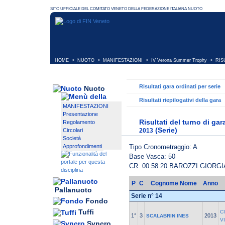
HOME
>
NUOTO
>
MANIFESTAZIONI
>
IV Verona Summer Trophy
> RISU
Risultati gara ordinati per serie
Nuoto
Risultati riepilogativi della gara
MANIFESTAZIONI
Presentazione
Risultati del turno di ga
Regolamento
(Serie)
2013
Circolari
Società
Tipo Cronometraggio: A
Approfondimenti
Base Vasca: 50
CR: 00:58.20 BAROZZI GIORG
P
C
Cognome Nome
Anno
Pallanuoto
Serie n° 14
Fondo
Tuffi
C
1°
3
2013
SCALABRIN INES
V
Syncro