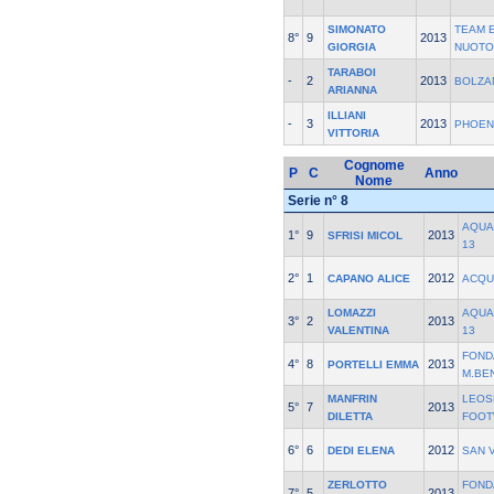
SIMONATO
TEAM 
8°
9
2013
GIORGIA
NUOTO
TARABOI
-
2
2013
BOLZA
ARIANNA
ILLIANI
-
3
2013
PHOEN
VITTORIA
Cognome
P
C
Anno
Nome
Serie n° 8
AQUA
1°
9
2013
SFRISI MICOL
13
2°
1
2012
CAPANO ALICE
ACQU
LOMAZZI
AQUA
3°
2
2013
VALENTINA
13
FOND
4°
8
2013
PORTELLI EMMA
M.BE
MANFRIN
LEOS
5°
7
2013
DILETTA
FOOT
6°
6
2012
DEDI ELENA
SAN 
ZERLOTTO
FOND
7°
5
2013