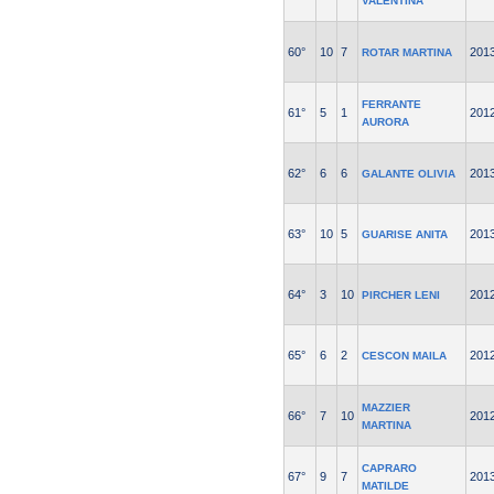
VALENTINA
60°
10
7
201
ROTAR MARTINA
FERRANTE
61°
5
1
201
AURORA
62°
6
6
201
GALANTE OLIVIA
63°
10
5
201
GUARISE ANITA
64°
3
10
201
PIRCHER LENI
65°
6
2
201
CESCON MAILA
MAZZIER
66°
7
10
201
MARTINA
CAPRARO
67°
9
7
201
MATILDE