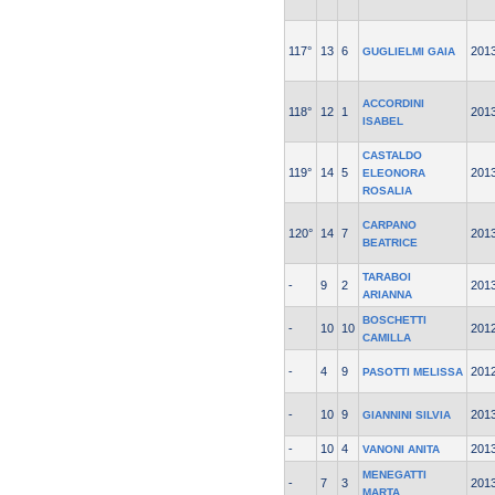
117°
13
6
201
GUGLIELMI GAIA
ACCORDINI
118°
12
1
201
ISABEL
CASTALDO
119°
14
5
201
ELEONORA
ROSALIA
CARPANO
120°
14
7
201
BEATRICE
TARABOI
-
9
2
201
ARIANNA
BOSCHETTI
-
10
10
201
CAMILLA
-
4
9
201
PASOTTI MELISSA
-
10
9
201
GIANNINI SILVIA
-
10
4
201
VANONI ANITA
MENEGATTI
-
7
3
201
MARTA