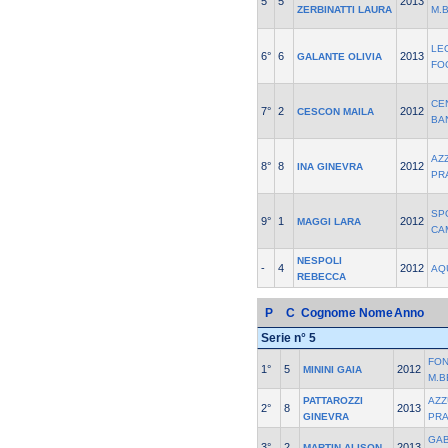
5°
5
2013
ZERBINATTI LAURA
M.
LE
6°
6
2013
GALANTE OLIVIA
FO
CE
7°
2
2012
CESCON MAILA
BA
AZ
8°
8
2012
INA GINEVRA
PR
SP
9°
1
2012
MAGGI LARA
CA
NESPOLI
-
4
2012
AQ
REBECCA
P
C
Cognome Nome
Anno
Serie n° 5
FON
1°
5
2012
MININI GAIA
M.B
PATTAROZZI
AZZ
2°
8
2013
GINEVRA
PR
GAB
3°
2
2013
MARTIN ALISON