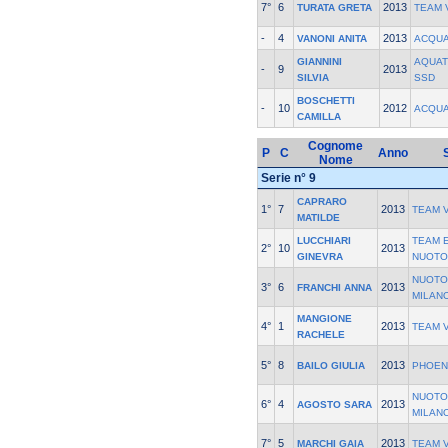
7°
6
2013
TURATA GRETA
TEAM 
-
4
2013
VANONI ANITA
ACQUA
GIANNINI
AQUAT
-
9
2013
SILVIA
SSD
BOSCHETTI
-
10
2012
ACQUA
CAMILLA
Cognome
P
C
Anno
Nome
Serie n° 9
CAPRARO
1°
7
2013
TEAM 
MATILDE
LUCCHIARI
TEAM 
2°
10
2013
GINEVRA
NUOTO
NUOTO
3°
6
2013
FRANCHI ANNA
MILAN
MANGIONE
4°
1
2013
TEAM 
RACHELE
5°
8
2013
BAILO GIULIA
PHOEN
NUOTO
6°
4
2013
AGOSTO SARA
MILAN
7°
5
2013
MARCHI GAIA
TEAM 