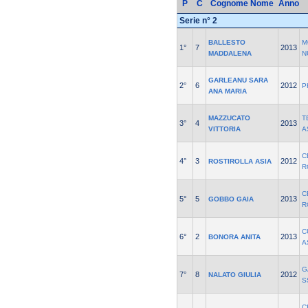
P
C
Cognome Nome
Anno
Serie n° 2
BALLESTO
M
1°
7
2013
MADDALENA
N
GARLEANU SARA
2°
6
2012
P
ANA MARIA
MAZZUCATO
T
3°
4
2013
VITTORIA
A
C
4°
3
2012
ROSTIROLLA ASIA
R
C
5°
5
2013
GOBBO GAIA
R
C
6°
2
2013
BONORA ANITA
A
G
7°
8
2012
NALATO GIULIA
S
C