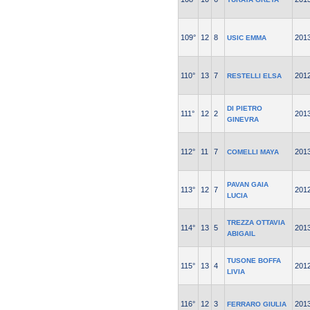
109°
12
8
201
USIC EMMA
110°
13
7
201
RESTELLI ELSA
DI PIETRO
111°
12
2
201
GINEVRA
112°
11
7
201
COMELLI MAYA
PAVAN GAIA
113°
12
7
201
LUCIA
TREZZA OTTAVIA
114°
13
5
201
ABIGAIL
TUSONE BOFFA
115°
13
4
201
LIVIA
116°
12
3
201
FERRARO GIULIA