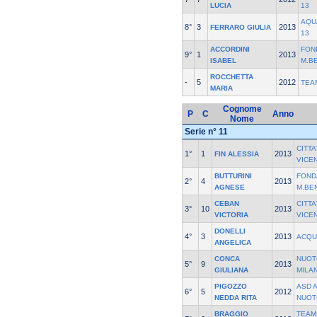
LUCIA
13
AQU
8°
3
2013
FERRARO GIULIA
13
ACCORDINI
FON
9°
1
2013
ISABEL
M.B
ROCCHETTA
-
5
2012
TEA
MARIA
Cognome
P
C
Anno
Nome
Serie n° 11
CITTA
1°
1
2013
FIN ALESSIA
VICE
BUTTURINI
FOND
2°
4
2013
AGNESE
M.BE
CEBAN
CITTA
3°
10
2013
VICTORIA
VICE
DONELLI
4°
3
2013
ACQU
ANGELICA
CONCA
NUOT
5°
9
2013
GIULIANA
MILA
PIGOZZO
ASD 
6°
5
2012
NEDDA RITA
NUOT
BRAGGIO
TEAM