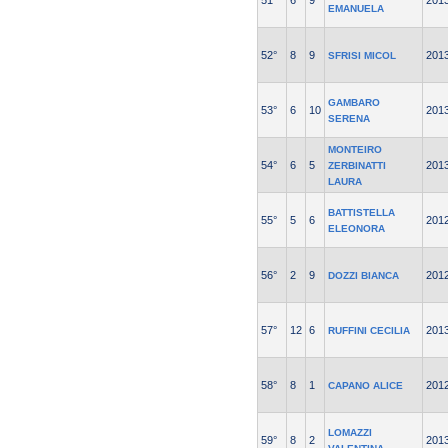
51°
6
9
201
EMANUELA
52°
8
9
201
SFRISI MICOL
GAMBARO
53°
6
10
201
SERENA
MONTEIRO
54°
6
5
201
ZERBINATTI
LAURA
BATTISTELLA
55°
5
6
201
ELEONORA
56°
2
9
201
DOZZI BIANCA
57°
12
6
201
RUFFINI CECILIA
58°
8
1
201
CAPANO ALICE
LOMAZZI
59°
8
2
201