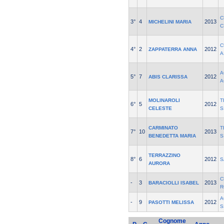
C
3°
4
2013
MICHELINI MARIA
C
C
4°
2
2012
ZAPPATERRA ANNA
A
A
5°
7
2012
ABIS CLARISSA
A
MOLINAROLI
T
6°
5
2012
CELESTE
S
CARMINATO
T
7°
10
2013
BENEDETTA MARIA
S
TERRAZZINO
8°
6
2012
S
AURORA
C
-
3
2013
BARACIOLLI ISABEL
R
A
-
9
2012
PASOTTI MELISSA
S
Cognome