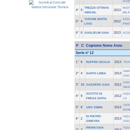
ACQU
TREZZA OTTAVIA
NUO
4°
5
2013
ABIGAIL
MILA
TUSONE BOFFA
AZZ
5°
4
2012
LIVIA
PRA
6°
6
2013
GUGLIELMI GAIA
ACQ
P
C
Cognome Nome
Anno
Serie n° 12
1°
6
2013
RUFFINI CECILIA
TEA
AMA
2°
4
2013
GAFFO LINDA
SSD
ASD
3°
10
2012
GAZZIERO GAIA
MAN
SCOTTO DI
AQU
4°
9
2012
FREGA SOFIA
13
CEN
5°
8
2013
USIC EMMA
BAN
DI PIETRO
AQU
6°
2
2013
GINEVRA
SSD
PAVAN GAIA
AQU
7°
7
2012