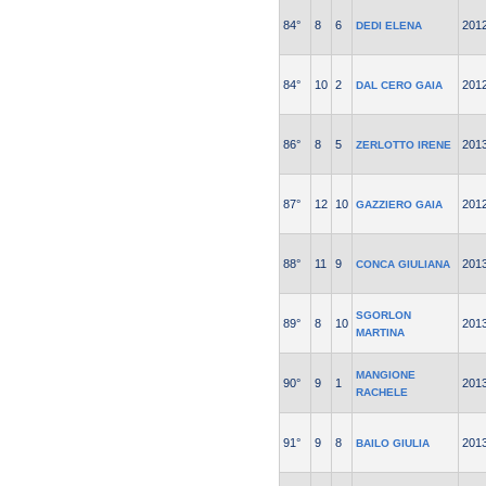
84°
8
6
201
DEDI ELENA
84°
10
2
201
DAL CERO GAIA
86°
8
5
201
ZERLOTTO IRENE
87°
12
10
201
GAZZIERO GAIA
88°
11
9
201
CONCA GIULIANA
SGORLON
89°
8
10
201
MARTINA
MANGIONE
90°
9
1
201
RACHELE
91°
9
8
201
BAILO GIULIA