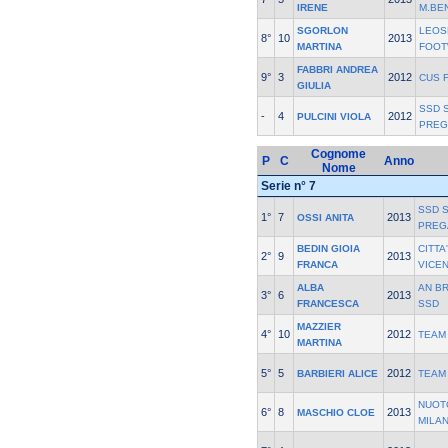
IRENE
M.BE
SGORLON
LEOS
8°
10
2013
MARTINA
FOOT
FABBRI ANDREA
9°
3
2012
CUS 
GIULIA
SSD S
-
4
2012
PULCINI VIOLA
PREG
Cognome
P
C
Anno
Nome
Serie n° 7
SSD S
1°
7
2013
OSSI ANITA
PREG
BEDIN GIOIA
CITTA
2°
9
2013
FRANCA
VICE
ALBA
AN B
3°
6
2013
FRANCESCA
SSD
MAZZIER
4°
10
2012
TEAM
MARTINA
5°
5
2012
BARBIERI ALICE
TEAM
NUOT
6°
8
2013
MASCHIO CLOE
MILA