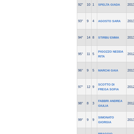
92°
10
1
201
SPELTA GIADA
93°
9
4
201
AGOSTO SARA
94°
14
8
201
STIRBU EMMA
PIGOZZO NEDDA
95°
11
5
201
RITA
96°
9
5
201
MARCHI GAIA
SCOTTO DI
97°
12
9
201
FREGA SOFIA
FABBRI ANDREA
98°
8
3
201
GIULIA
SIMONATO
99°
9
9
201
GIORGIA
BRAGGIO