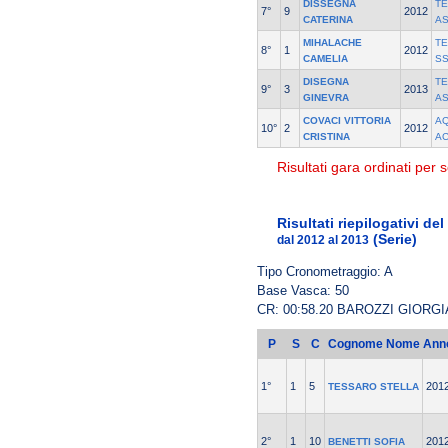
DISSEGNA
T
7°
9
2012
CATERINA
A
MIHALACHE
T
8°
1
2012
CAMELIA
S
DISEGNA
T
9°
3
2013
GINEVRA
A
COVACI VITTORIA
A
10°
2
2012
CRISTINA
AC
Risultati gara ordinati per s
Risultati riepilogativi de
(Serie)
dal 2012 al 2013
Tipo Cronometraggio: A
Base Vasca: 50
CR: 00:58.20 BAROZZI GIORG
P
S
C
Cognome Nome
Ann
1°
1
5
201
TESSARO STELLA
2°
1
10
201
BENETTI SOFIA