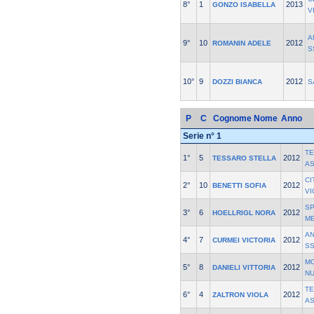
8°
1
2013
GONZO ISABELLA
V
A
9°
10
2012
ROMANIN ADELE
S
10°
9
2012
DOZZI BIANCA
S
P
C
Cognome Nome
Anno
Serie n° 1
T
1°
5
2012
TESSARO STELLA
A
CI
2°
10
2012
BENETTI SOFIA
VI
S
3°
6
2012
HOELLRIGL NORA
M
AN
4°
7
2012
CURMEI VICTORIA
S
M
5°
8
2012
DANIELI VITTORIA
N
T
6°
4
2012
ZALTRON VIOLA
A