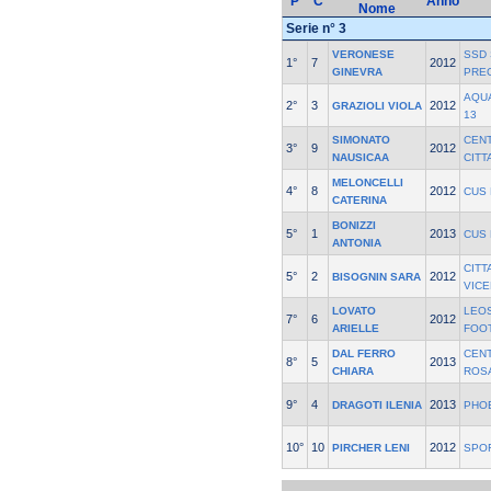
P
C
Anno
Nome
Serie n° 3
VERONESE
SSD 
1°
7
2012
GINEVRA
PRE
AQU
2°
3
2012
GRAZIOLI VIOLA
13
SIMONATO
CEN
3°
9
2012
NAUSICAA
CITT
MELONCELLI
4°
8
2012
CUS
CATERINA
BONIZZI
5°
1
2013
CUS
ANTONIA
CITT
5°
2
2012
BISOGNIN SARA
VICE
LOVATO
LEO
7°
6
2012
ARIELLE
FOO
DAL FERRO
CEN
8°
5
2013
CHIARA
ROSA
9°
4
2013
DRAGOTI ILENIA
PHO
10°
10
2012
PIRCHER LENI
SPO