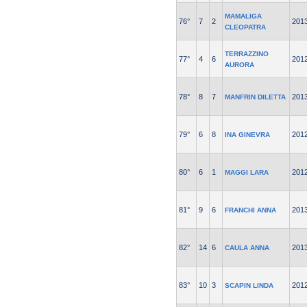
MAMALIGA
76°
7
2
201
CLEOPATRA
TERRAZZINO
77°
4
6
201
AURORA
78°
8
7
201
MANFRIN DILETTA
79°
6
8
201
INA GINEVRA
80°
6
1
201
MAGGI LARA
81°
9
6
201
FRANCHI ANNA
82°
14
6
201
CAULA ANNA
83°
10
3
201
SCAPIN LINDA