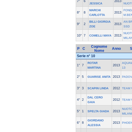
7°
6
2013
JESSICA
NUOT
MARCHI
FOND
8°
8
2013
CARLOTTA
M.BE
BILLI GIORGIA
AN B
9°
2
2013
ZOE
SSD
NUOT
10°
7
2013
COMELLI MAYA
MILA
Cognome
P
C
Anno
S
Nome
Serie n° 10
ROTAR
AQUA
1°
7
2013
MARTINA
13
2°
5
2013
GUARISE ANITA
PADO
3°
3
2012
SCAPIN LINDA
TEAM 
DAL CERO
4°
2
2012
TEAM 
GAIA
NUOTO
5°
1
2013
SPELTA GIADA
MILAN
GIORDANO
6°
8
2013
PHOEN
ALESSIA