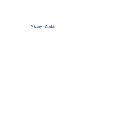
© 2004 Copyright by FIN Veneto - P.Iva 01384031009
Privacy
-
Cookie