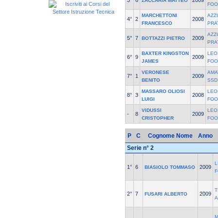
3°
6
2009
ZACCARIA MATTEO
FOO
MARCHETTONI
AZZ
4°
2
2008
FRANCESCO
PRA
AZZ
5°
7
2009
BOTTAZZI PIETRO
PRA
BAXTER KINGSTON
LEO
6°
9
2009
JAMES
FOO
VERONESE
AMA
7°
1
2009
BENITO
SSD
MASSARO OLIOSI
LEO
8°
3
2008
LUIGI
FOO
VIDUSSI
LEO
-
8
2009
CRISTOPHER
FOO
P
C
Cognome Nome
Anno
Serie n° 2
L
1°
6
2009
BIASIOLO TOMMASO
T
2°
7
2009
FUSARI ALBERTO
A
M