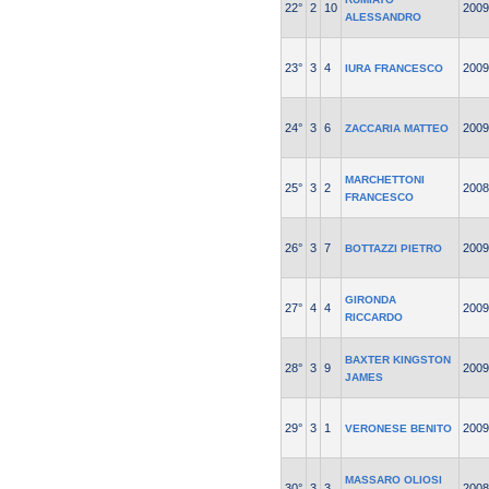
22°
2
10
2009
ALESSANDRO
23°
3
4
2009
IURA FRANCESCO
24°
3
6
2009
ZACCARIA MATTEO
MARCHETTONI
25°
3
2
2008
FRANCESCO
26°
3
7
2009
BOTTAZZI PIETRO
GIRONDA
27°
4
4
2009
RICCARDO
BAXTER KINGSTON
28°
3
9
2009
JAMES
29°
3
1
2009
VERONESE BENITO
MASSARO OLIOSI
30°
3
3
2008