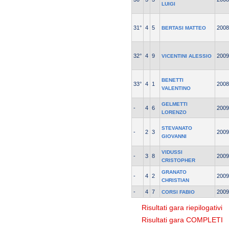
LUIGI
31°
4
5
2008
BERTASI MATTEO
32°
4
9
2009
VICENTINI ALESSIO
BENETTI
33°
4
1
2008
VALENTINO
GELMETTI
-
4
6
2009
LORENZO
STEVANATO
-
2
3
2009
GIOVANNI
VIDUSSI
-
3
8
2009
CRISTOPHER
GRANATO
-
4
2
2009
CHRISTIAN
-
4
7
2009
CORSI FABIO
Risultati gara riepilogativi
Risultati gara COMPLETI