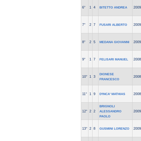
6°
1
4
2009
BITETTO ANDREA
7°
2
7
2009
FUSARI ALBERTO
8°
2
5
2009
MEDANA GIOVANNI
9°
1
7
2008
FELISARI MANUEL
DIONESE
10°
1
3
2008
FRANCESCO
11°
1
9
2008
D'INCA' MATHIAS
BRIGNOLI
12°
2
2
2009
ALESSANDRO
PAOLO
13°
2
8
2009
GUSMINI LORENZO