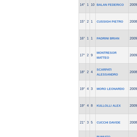
14°
1
10
2009
BALAN FEDERICO
15°
2
1
2008
CUSSIGH PIETRO
16°
1
1
2009
PADRINI BRIAN
MONTRESOR
17°
2
9
2009
MATTEO
SCARPATI
18°
2
4
2008
ALESSANDRO
19°
4
3
2009
MORO LEONARDO
19°
4
8
2009
KULLOLLI ALEX
21°
3
5
2008
CUCCHI DAVIDE
RUMIATO