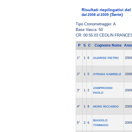
Risultati riepilogativi de
(Serie)
dal 2008 al 2009
Tipo Cronometraggio: A
Base Vasca: 50
CR: 00:55.03 CEOLIN FRANCE
P
S
C
Cognome Nome
Ann
1°
1
6
2009
GUARISE PIETRO
2°
1
5
2008
STRADA GABRIELE
ZAMPROGNO
3°
1
2
2009
PAOLO
4°
1
8
2009
MORO RICCARDO
BIASIOLO
5°
2
6
2009
TOMMASO