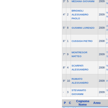
3°
5
2009
MEDANA GIOVANNI
N
BRIGNOLI
N
4°
2
2009
ALESSANDRO
M
PAOLO
5°
8
2009
GUSMINI LORENZO
A
L
6°
1
2008
CUSSIGH PIETRO
MONTRESOR
T
7°
9
2009
MATTEO
S
SCARPATI
N
8°
4
2008
ALESSANDRO
M
RUMIATO
9°
10
2009
P
ALESSANDRO
STEVANATO
S
-
3
2009
GIOVANNI
-
Cognome
P
C
Anno
Nome