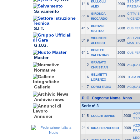
KULLOLLI
SSD STI
1°
8
2009
ALEX
PREGA
Salvamento
GIRONDA
CITTA' 
3°
4
2009
RICCARDO
VICENZ
BERTASI
S.I.T.
4°
5
2008
CUS FE
MATTEO
VICENTINI
ASD VIR
5°
9
2009
ALESSIO
MANTO
G.U.G.
BENETTI
6°
1
2008
CUS FE
VALENTINO
Master
GRANATO
-
2
2009
ACQUA1
CHRISTIAN
Normative
GELMETTI
-
6
2009
TEAM V
LORENZO
Gallerie
-
7
2009
CORSI FABIO
ACQUA1
P
C
Cognome Nome
Anno
Archivio news
Serie n° 3
AQU
1°
5
2008
Annunci
CUCCHI DAVIDE
SSD
AZZ
2°
4
2009
IURA FRANCESCO
PRA
LEO