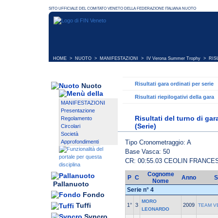
HOME
>
NUOTO
>
MANIFESTAZIONI
>
IV Verona Summer Trophy
> RISU
Risultati gara ordinati per serie
Nuoto
Risultati riepilogativi della gara
MANIFESTAZIONI
Presentazione
Risultati del turno di ga
Regolamento
(Serie)
Circolari
Società
Tipo Cronometraggio: A
Approfondimenti
Base Vasca: 50
CR: 00:55.03 CEOLIN FRANCE
Cognome
P
C
Anno
S
Nome
Pallanuoto
Serie n° 4
Fondo
MORO
Tuffi
1°
3
2009
TEAM V
LEONARDO
Syncro