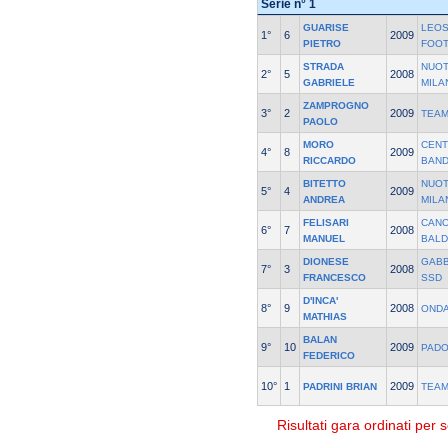
Serie n° 1
GUARISE
LEOS
1°
6
2009
PIETRO
FOO
STRADA
NUOT
2°
5
2008
GABRIELE
MILA
ZAMPROGNO
3°
2
2009
TEAM
PAOLO
MORO
CENT
4°
8
2009
RICCARDO
BAND
BITETTO
NUOT
5°
4
2009
ANDREA
MILA
FELISARI
CANO
6°
7
2008
MANUEL
BALD
DIONESE
GABB
7°
3
2008
FRANCESCO
SSD
D'INCA'
8°
9
2008
ONDA
MATHIAS
BALAN
9°
10
2009
PAD
FEDERICO
10°
1
2009
PADRINI BRIAN
TEAM
Risultati gara ordinati per s