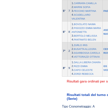
1.
CARRARA CAMILLA
2.
MARINI SOFIA
5°
7
3.
FECCHIO MARTINA
PA
4.
SCUDELLARO
VALENTINA
1.
BOVOLATO NAIMA
2.
PIGOZZO EMMA MARIA
AS
6°
8
ANTONIETTA
NU
3.
BERTOLO MELISSA
4.
FANTINATO BELEN
1.
ZURLO IRIS
2.
BUSATTA ALLEGRA
CE
7°
2
3.
SGARBOSSA CAROLA
ROS
4.
VETTORAZZI OTTAVIA
1.
DALLA LIBERA CHIARA
2.
RIZZI EMMA
GS
8°
9
3.
CAPO CELESTE
VIC
4.
ZORZI REBECCA
Risultati gara ordinati per s
Risultati totali del turno
(Serie)
Tipo Cronometraggio: A