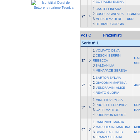
4.
BOTTACINI ELENA
1.
CASTELLINI ADA
2.
BUSOLA GINEVRA
TEAM S
7°
4
3.
MURARI MATILDE
ASD
4.
DE BIASI GIORGIA
Pos
C
Frazionisti
Serie n° 1
1.
VOLPATO DEVA
2.
CESCHI BERRINI
GA
1°
5
REBECCA
SS
3.
BALDAN LIA
4.
MENAPACE SERENA
1.
SARTOR SYLVIA
2.
GIACOMIN MARTINA
2°
6
AR
3.
VENDRAMINI ALICE
4.
REATO GLORIA
1.
MINETTO ALYSSA
2.
PROIETTI LUDOVICA
CE
3°
4
3.
GATTI MATILDE
BAN
4.
LORENZON NICOLE
1.
CANONICO MARTA
2.
MARCHESINI MARTINA
MO
4°
3
3.
SCANDIUZZI INES
NU
4.
FRANZESE SARA