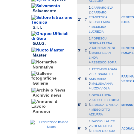
ALLEGRA
1.
CARRARO EVA
Salvamento
2.
CARRARO
FRANCESCA
CENTRO
2°
7
3.
BUSO EMMA
STRA
S.I.T.
4.
MEDICINA
LUCREZIA
1.
POPESCU
G.U.G.
SERENA ELENA
2.
TAGNIN AGNESE
CENTRO
3°
2
3.
MARCHESAN
ROSA' 
Master
LINDA
4.
REBESCO SOFIA
Normative
1.
ATTOMBRI AGATA
2.
BRESSANUTTI
RARI N
4°
6
ASIA MARIA
VENEZI
Gallerie
3.
MALUSA ANNA
4.
LIZZA VIOLA
Archivio news
1.
GIORA LUCIA
2.
ZACCHELLO GIOIA
5°
3
3.
SIMIONATO VIOLA
MIRANO
4.
MEGGIOTTO
Annunci
AZZURRA
1.
FACCIOLI ALICE
2.
POLATO ALBA
6°
5
ACQUA1
3.
FRINZI GIORGIA