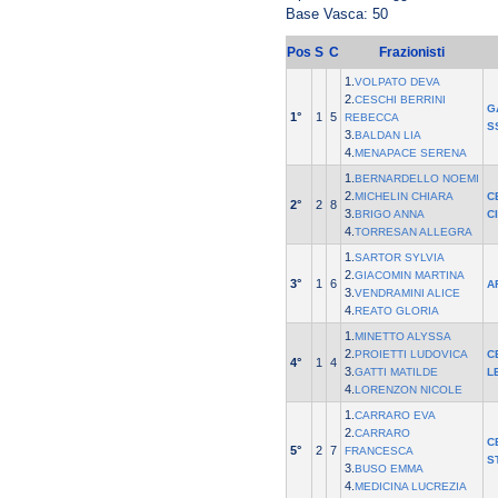
Base Vasca: 50
Pos
S
C
Frazionisti
1.
VOLPATO DEVA
2.
CESCHI BERRINI
G
1°
1
5
REBECCA
S
3.
BALDAN LIA
4.
MENAPACE SERENA
1.
BERNARDELLO NOEMI
2.
MICHELIN CHIARA
C
2°
2
8
3.
BRIGO ANNA
C
4.
TORRESAN ALLEGRA
1.
SARTOR SYLVIA
2.
GIACOMIN MARTINA
3°
1
6
A
3.
VENDRAMINI ALICE
4.
REATO GLORIA
1.
MINETTO ALYSSA
2.
PROIETTI LUDOVICA
C
4°
1
4
3.
GATTI MATILDE
L
4.
LORENZON NICOLE
1.
CARRARO EVA
2.
CARRARO
C
5°
2
7
FRANCESCA
S
3.
BUSO EMMA
4.
MEDICINA LUCREZIA