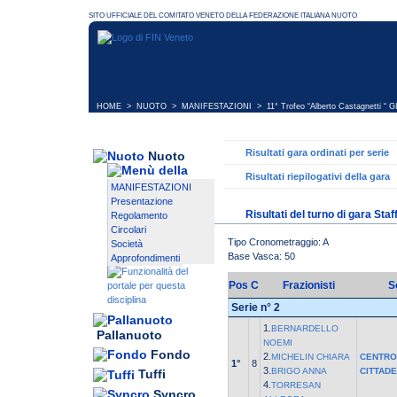
HOME
>
NUOTO
>
MANIFESTAZIONI
>
11° Trofeo “Alberto Castagnetti “ 
Risultati gara ordinati per serie
Nuoto
Risultati riepilogativi della gara
MANIFESTAZIONI
Presentazione
Risultati del turno di gara Sta
Regolamento
Circolari
Tipo Cronometraggio: A
Società
Base Vasca: 50
Approfondimenti
Pos
C
Frazionisti
S
Serie n° 2
1.
BERNARDELLO
Pallanuoto
NOEMI
Fondo
2.
MICHELIN CHIARA
CENTRO
1°
8
3.
BRIGO ANNA
CITTAD
Tuffi
4.
TORRESAN
Syncro