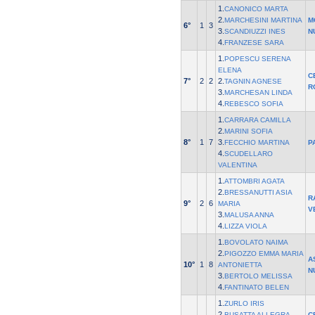
1.
CANONICO MARTA
2.
MARCHESINI MARTINA
M
6°
1
3
3.
SCANDIUZZI INES
N
4.
FRANZESE SARA
1.
POPESCU SERENA
ELENA
C
7°
2
2
2.
TAGNIN AGNESE
R
3.
MARCHESAN LINDA
4.
REBESCO SOFIA
1.
CARRARA CAMILLA
2.
MARINI SOFIA
8°
1
7
3.
FECCHIO MARTINA
P
4.
SCUDELLARO
VALENTINA
1.
ATTOMBRI AGATA
2.
BRESSANUTTI ASIA
R
9°
2
6
MARIA
V
3.
MALUSA ANNA
4.
LIZZA VIOLA
1.
BOVOLATO NAIMA
2.
PIGOZZO EMMA MARIA
A
10°
1
8
ANTONIETTA
N
3.
BERTOLO MELISSA
4.
FANTINATO BELEN
1.
ZURLO IRIS
2.
BUSATTA ALLEGRA
C