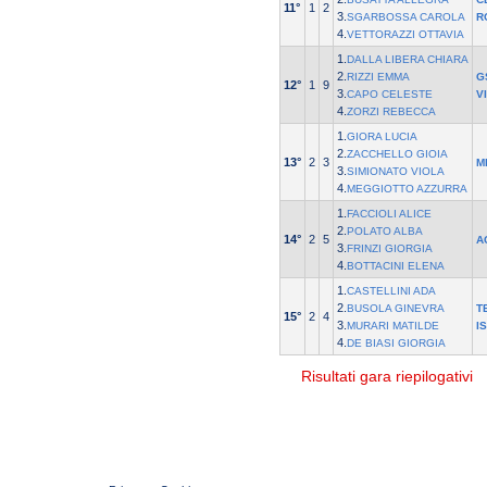
11°
1
2
3.
SGARBOSSA CAROLA
R
4.
VETTORAZZI OTTAVIA
1.
DALLA LIBERA CHIARA
2.
RIZZI EMMA
G
12°
1
9
3.
CAPO CELESTE
V
4.
ZORZI REBECCA
1.
GIORA LUCIA
2.
ZACCHELLO GIOIA
13°
2
3
M
3.
SIMIONATO VIOLA
4.
MEGGIOTTO AZZURRA
1.
FACCIOLI ALICE
2.
POLATO ALBA
14°
2
5
A
3.
FRINZI GIORGIA
4.
BOTTACINI ELENA
1.
CASTELLINI ADA
2.
BUSOLA GINEVRA
T
15°
2
4
3.
MURARI MATILDE
I
4.
DE BIASI GIORGIA
Risultati gara riepilogativi
© 2004 Copyright by FIN Veneto - P.Iva 01384031009