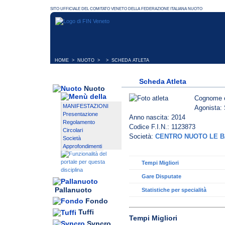
HOME
>
NUOTO
> > SCHEDA ATLETA
Scheda Atleta
Nuoto
Cognome 
MANIFESTAZIONI
Agonista: 
Presentazione
Anno nascita: 2014
Regolamento
Codice F.I.N.: 1123873
Circolari
Società:
CENTRO NUOTO LE B
Società
Approfondimenti
Tempi Migliori
Gare Disputate
Pallanuoto
Statistiche per specialità
Fondo
Tuffi
Tempi Migliori
Syncro