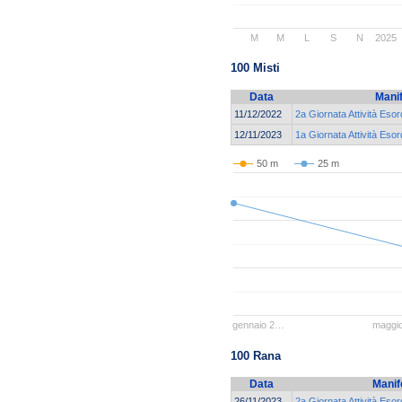
M
M
L
S
N
2025
100 Misti
Data
Mani
11/12/2022
2a Giornata Attività Esor
12/11/2023
1a Giornata Attività Esor
50 m
25 m
gennaio 2…
maggi
100 Rana
Data
Manif
26/11/2023
2a Giornata Attività Esor