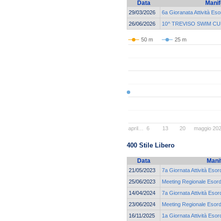
Data
Manif
29/03/2026
6a Gioranata Attività Eso
26/06/2026
10^ TREVISO SWIM CU
50 m
25 m
april…
6
13
20
maggio 20
400 Stile Libero
Data
Mani
21/05/2023
7a Giornata Attività Esor
25/06/2023
Meeting Regionale Esordi
14/04/2024
7a Giornata Attività Esor
23/06/2024
Meeting Regionale Esordi
16/11/2025
1a Giornata Attività Esor