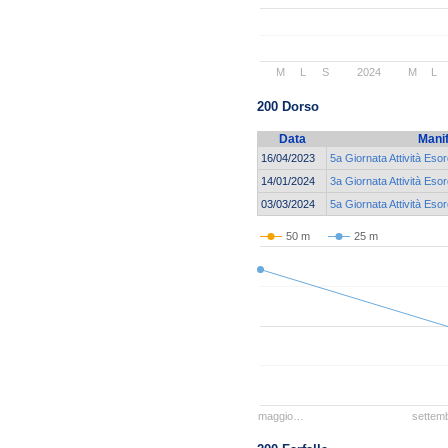
M
L
S
2024
M
L
200 Dorso
Data
Mani
16/04/2023
5a Giornata Attività Esor
14/01/2024
3a Giornata Attività Esor
03/03/2024
5a Giornata Attività Esor
50 m
25 m
maggio…
settem