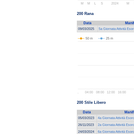
M
M
L
S
2024
M
200 Rana
Data
Mani
09/03/2025
5a Giornata Attività Esor
50 m
25 m
..
04:00
08:00
12:00
16:00
200 Stile Libero
Data
Manif
05/03/2023
4a Giornata Attività Esor
26/11/2023
2a Giornata Attività Esor
24/03/2024
6a Giornata Attività Esor