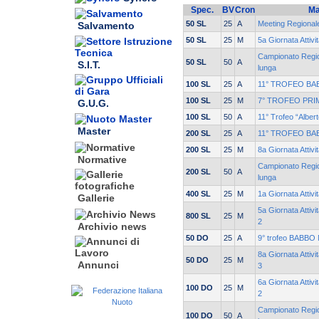
Spec.
BV
Cron
Ma
50 SL
25
A
Meeting Regionale
Salvamento
50 SL
25
M
5a Giornata Attiv
Campionato Region
50 SL
50
A
S.I.T.
lunga
100 SL
25
A
11° TROFEO BA
100 SL
25
M
7° TROFEO PRI
G.U.G.
100 SL
50
A
11° Trofeo “Alber
Master
200 SL
25
A
11° TROFEO BA
200 SL
25
M
8a Giornata Attivi
Normative
Campionato Region
200 SL
50
A
lunga
400 SL
25
M
1a Giornata Attivi
Gallerie
5a Giornata Attivi
800 SL
25
M
2
Archivio news
50 DO
25
A
9° trofeo BABBO 
8a Giornata Attivi
50 DO
25
M
Annunci
3
6a Giornata Attivi
100 DO
25
M
2
Campionato Region
100 DO
50
A