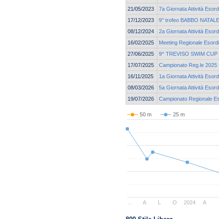
21/05/2023
7a Giornata Attività Esord
17/12/2023
9° trofeo BABBO NATALE 
08/12/2024
2a Giornata Attività Esord
16/02/2025
Meeting Regionale Esordi
27/06/2025
9^ TREVISO SWIM CUP
17/07/2025
Campionato Reg.le 2025 E
16/11/2025
1a Giornata Attività Esor
08/03/2026
5a Giornata Attività Esor
19/07/2026
Campionato Regionale Eso
50 m
25 m
…
A
L
O
2024
A