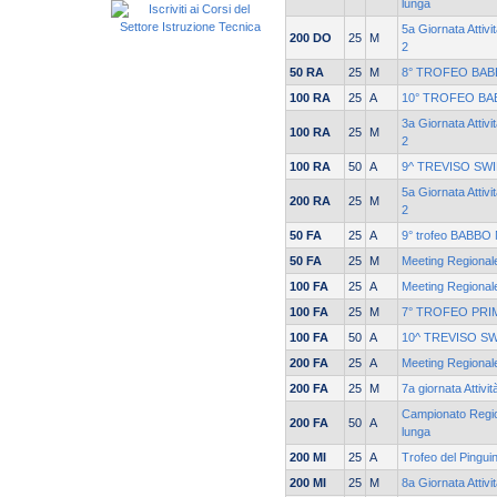
lunga
5a Giornata Attivi
200 DO
25
M
2
50 RA
25
M
8° TROFEO BAB
100 RA
25
A
10° TROFEO BA
3a Giornata Attivi
100 RA
25
M
2
100 RA
50
A
9^ TREVISO SW
5a Giornata Attivi
200 RA
25
M
2
50 FA
25
A
9° trofeo BABBO 
50 FA
25
M
Meeting Regionale
100 FA
25
A
Meeting Regionale
100 FA
25
M
7° TROFEO PRI
100 FA
50
A
10^ TREVISO S
200 FA
25
A
Meeting Regionale
200 FA
25
M
7a giornata Attivi
Campionato Region
200 FA
50
A
lunga
200 MI
25
A
Trofeo del Pingui
200 MI
25
M
8a Giornata Attivi