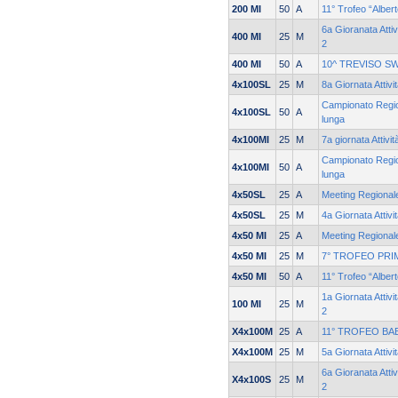
200 MI
50
A
11° Trofeo “Alber
6a Gioranata Attiv
400 MI
25
M
2
400 MI
50
A
10^ TREVISO S
4x100SL
25
M
8a Giornata Attivi
Campionato Region
4x100SL
50
A
lunga
4x100MI
25
M
7a giornata Attivi
Campionato Region
4x100MI
50
A
lunga
4x50SL
25
A
Meeting Regionale
4x50SL
25
M
4a Giornata Attivi
4x50 MI
25
A
Meeting Regionale
4x50 MI
25
M
7° TROFEO PRI
4x50 MI
50
A
11° Trofeo “Alber
1a Giornata Attivi
100 MI
25
M
2
X4x100M
25
A
11° TROFEO BA
X4x100M
25
M
5a Giornata Attiv
6a Gioranata Attiv
X4x100S
25
M
2