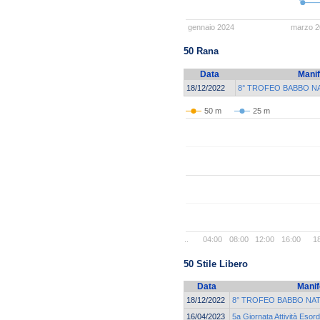
gennaio 2024
marzo 2
50 Rana
Data
Manif
18/12/2022
8° TROFEO BABBO N
50 m
25 m
..
04:00
08:00
12:00
16:00
1
50 Stile Libero
Data
Manif
18/12/2022
8° TROFEO BABBO NAT
16/04/2023
5a Giornata Attività Esord