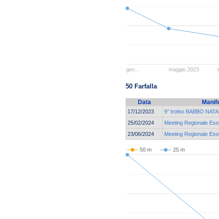
gen…
maggio 2023
50 Farfalla
Data
Manif
17/12/2023
9° trofeo BABBO NATAL
25/02/2024
Meeting Regionale Esor
23/06/2024
Meeting Regionale Esor
50 m
25 m