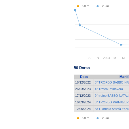
50 m
25 m
L
S
N
2024
M
M
50 Dorso
Data
Manif
18/12/2022
8° TROFEO BABBO NA
26/03/2023
4° Trofeo Primavera
17/12/2023
9° trofeo BABBO NATALE
10/03/2024
5° TROFEO PRIMAVER
12/05/2024
8a Giornata Attività Esor
50 m
25 m