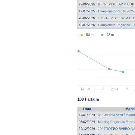
27/06/2025
9^ TREVISO SWIM CUP
17/07/2025
Campionato Reg.le 2025 E
26/06/2026
10^ TREVISO SWIM CU
16/07/2026
Campionato Regionale Eso
50 m
25 m
M
M
L
S
2024
M
L
100 Farfalla
Data
Manif
14/01/2024
3a Giornata Attività Esord
25/02/2024
Meeting Regionale Esordi
22/12/2024
10° TROFEO BABBO NA