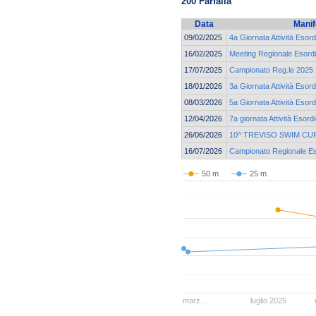
200 Farfalla
Data
Manif
09/02/2025
4a Giornata Attività Esord
16/02/2025
Meeting Regionale Esordi
17/07/2025
Campionato Reg.le 2025 E
18/01/2026
3a Giornata Attività Esor
08/03/2026
5a Giornata Attività Esor
12/04/2026
7a giornata Attività Esord
26/06/2026
10^ TREVISO SWIM CU
16/07/2026
Campionato Regionale Eso
50 m
25 m
marz…
luglio 2025