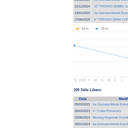
22/12/2024
10° TROFEO BABBO N
19/01/2025
3a Giornata Attività Esor
27/06/2025
9^ TREVISO SWIM CU
50 m
25 m
D
2024
F
M
A
M
G
L
100 Stile Libero
Data
Manif
05/03/2023
4a Giornata Attività Esord
26/03/2023
4° Trofeo Primavera
25/06/2023
Meeting Regionale Esordi
28/01/2024
4a Giornata Attività Esord