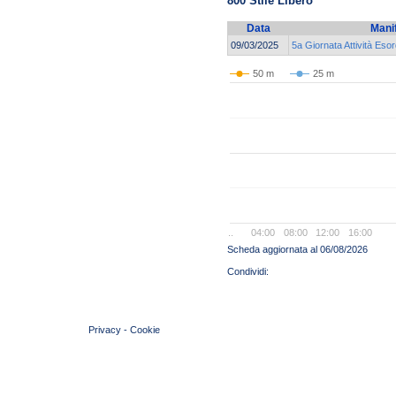
800 Stile Libero
Data
Mani
09/03/2025
5a Giornata Attività Esor
50 m
25 m
..
04:00
08:00
12:00
16:00
Scheda aggiornata al 06/08/2026
© 2004 Copyright by FIN Veneto - P.Iva 01384031009
Privacy
-
Cookie