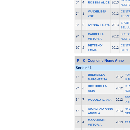
MONT
6°
4
2013
ROSSINI ALICE
NUOT
VANGELISTA
CENT
7°
1
2012
ZOE
TEZZE
SPOR
8°
5
2013
IVESSA LAURA
BELL
CARDELLA
BRES
9°
9
2012
VITTORIA
NUOT
PETTENO'
CENT
10°
2
2012
EMMA
STRA
P
C
Cognome Nome
Anno
Serie n° 1
BREMBILLA
FO
1°
5
2012
MARGHERITA
M.
ROSTIROLLA
CE
2°
6
2012
ASIA
RO
SSD
3°
7
2012
MODOLO ILARIA
PR
GIORDANO ANNA
HY
4°
9
2013
ANGELA
OD
MAZZUCATO
5°
4
2013
TE
VITTORIA