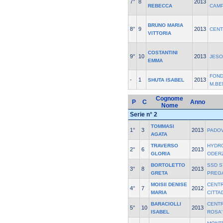
7°
8
2013
REBECCA
CAMP
BRUNO MARIA
8°
9
2013
CENT
VITTORIA
COSTANTINI
9°
10
2013
JES
EMMA
FOND
-
1
2013
SHUTA ISABEL
M.BE
Cognome
P
C
Anno
Nome
Serie n° 2
TOMMASI
1°
3
2013
PADO
AGATA
TRAVERSO
HYDRO
2°
6
2013
GLORIA
ODER
BORTOLETTO
SSD S
3°
8
2013
GRETA
PREG
MOISII DENISE
CENT
4°
7
2012
MARIA
CITTA
BARACIOLLI
CENT
5°
10
2013
ISABEL
ROSA'