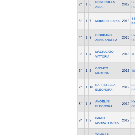
ROSTIROLLA
C
2°
1
6
2012
ASIA
R
SS
3°
1
7
2012
MODOLO ILARIA
P
GIORDANO
H
4°
1
9
2013
ANNA ANGELA
O
MAZZUCATO
5°
1
4
2013
T
VITTORIA
GNOATO
6°
1
3
2013
T
MARTINA
BATTISTELLA
SS
7°
1
10
2012
ELEONORA
P
ANGELINI
H
8°
1
8
2012
ELEONORA
O
PAMIO
SS
9°
1
2
2012
MARIAVITTORIA
P
TOMMASI