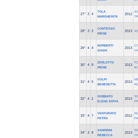
TOLA
A
27°
3
4
2012
MARGHERITA
T
CONTESSO
28°
3
2
2013
A
IRENE
NORBERTI
CI
29°
4
4
2013
GIADA
V
ZERLOTTO
F
30°
4
8
2013
IRENE
M
VOLPI
M
31°
4
5
2013
BENEDETTA
N
GOBBATO
SS
32°
4
2
2013
ELENA SOFIA
P
VENTURATO
N
33°
4
7
2012
PETRA
P
SANDRINI
S
34°
3
8
2013
REBECCA
C