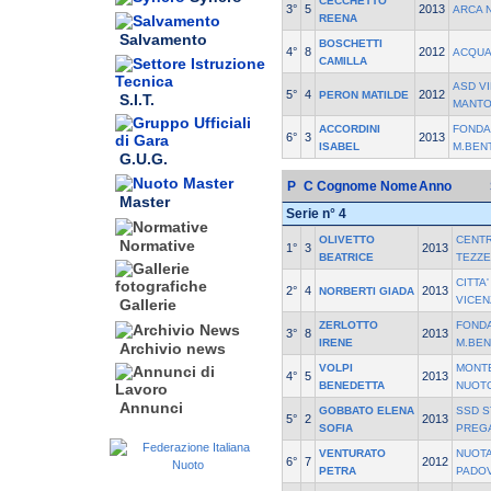
CECCHETTO
3°
5
2013
ARCA 
REENA
Salvamento
BOSCHETTI
4°
8
2012
ACQUA
CAMILLA
ASD VI
5°
4
2012
PERON MATILDE
S.I.T.
MANTO
ACCORDINI
FONDA
6°
3
2013
ISABEL
M.BEN
G.U.G.
P
C
Cognome Nome
Anno
Master
Serie n° 4
OLIVETTO
CENT
Normative
1°
3
2013
BEATRICE
TEZZE
CITTA
2°
4
2013
NORBERTI GIADA
VICEN
Gallerie
ZERLOTTO
FOND
3°
8
2013
IRENE
M.BE
Archivio news
VOLPI
MONT
4°
5
2013
BENEDETTA
NUOT
Annunci
GOBBATO ELENA
SSD S
5°
2
2013
SOFIA
PREG
VENTURATO
NUOTA
6°
7
2012
PETRA
PADOV