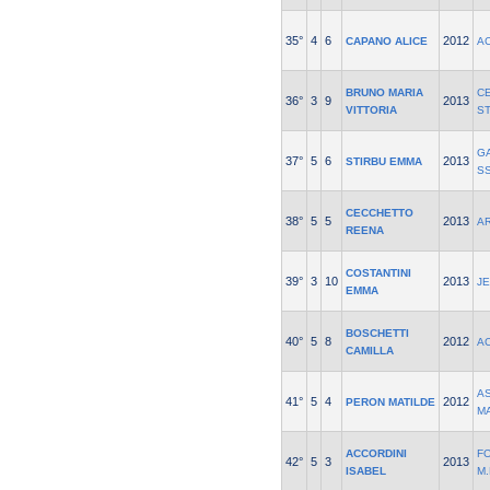
35°
4
6
2012
CAPANO ALICE
A
BRUNO MARIA
C
36°
3
9
2013
VITTORIA
S
G
37°
5
6
2013
STIRBU EMMA
S
CECCHETTO
38°
5
5
2013
A
REENA
COSTANTINI
39°
3
10
2013
J
EMMA
BOSCHETTI
40°
5
8
2012
A
CAMILLA
AS
41°
5
4
2012
PERON MATILDE
M
ACCORDINI
F
42°
5
3
2013
ISABEL
M