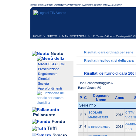
HOME
>
NUOTO
>
MANIFESTAZIONI
>
11° Trofeo “Alberto Castagnetti “ 
Risultati gara ordinati per serie
Nuoto
Risultati riepilogativi della gara
MANIFESTAZIONI
Presentazione
Risultati del turno di gara 100
Regolamento
Circolari
Tipo Cronometraggio: A
Società
Base Vasca: 50
Approfondimenti
Cognome
P
C
Anno
Nome
Serie n° 5
SCOLARI
CITTA'
Pallanuoto
1°
7
2013
MARGHERITA
VICEN
Fondo
GABBI
2°
6
2013
STIRBU EMMA
Tuffi
SSD
Syncro