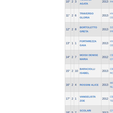
10°
2
3
2013
P
AGATA
TRAVERSO
H
11°
2
6
2013
GLORIA
O
BORTOLETTO
SS
12°
2
8
2013
GRETA
P
FORTAREZZA
H
13°
1
1
2013
GAIA
O
MOISII DENISE
C
14°
2
7
2012
MARIA
C
BARACIOLLI
C
15°
2
10
2013
ISABEL
R
M
16°
2
4
2013
ROSSINI ALICE
N
VANGELISTA
C
17°
2
1
2012
ZOE
T
SCOLARI
CI
18°
5
7
2013