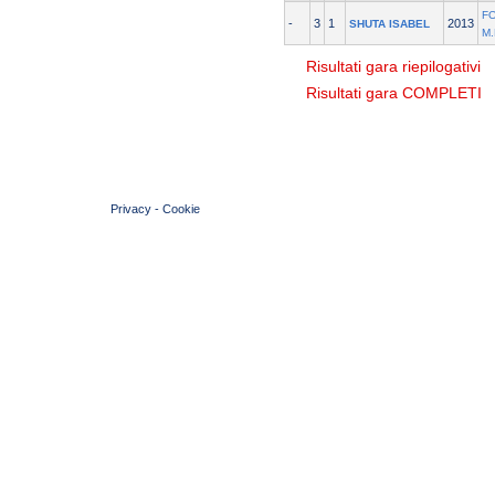
F
-
3
1
2013
SHUTA ISABEL
M
Risultati gara riepilogativi
Risultati gara COMPLETI
© 2004 Copyright by FIN Veneto - P.Iva 01384031009
Privacy
-
Cookie