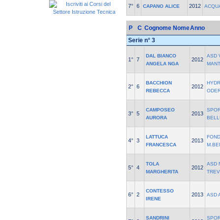
7°
6
2012
CAPANO ALICE
ACQU
P
C
Cognome Nome
Anno
Serie n° 3
DAL BIANCO
ASD 
1°
7
2012
ANGELA NGA
MAN
BACCHION
HYDR
2°
6
2012
REBECCA
ODE
CAMPOSEO
SPOR
3°
5
2013
AURORA
BELL
LATTUCA
FOND
4°
3
2013
FRANCESCA
M.BE
TOLA
ASD 
5°
4
2012
MARGHERITA
TREV
CONTESSO
6°
2
2013
ASD 
IRENE
SANDRINI
SPOR