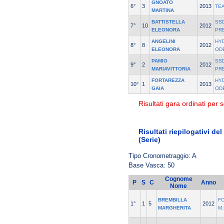
GNOATO
6°
3
2013
TE
MARTINA
BATTISTELLA
SSD
7°
10
2012
ELEONORA
PR
ANGELINI
HY
8°
8
2012
ELEONORA
OD
PAMIO
SSD
9°
2
2012
MARIAVITTORIA
PR
FORTAREZZA
HY
10°
1
2013
GAIA
OD
Risultati gara ordinati per s
Risultati riepilogativi d
(Serie)
Tipo Cronometraggio: A
Base Vasca: 50
Cognome
P
S
C
Anno
Nome
BREMBILLA
F
1°
1
5
2012
MARGHERITA
M