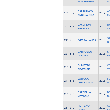
MARGHERITA
V
DAL BIANCO
AS
19°
3
7
2012
ANGELA NGA
M
BACCHION
H
20°
3
6
2012
REBECCA
O
S
21°
2
5
2013
IVESSA LAURA
B
CAMPOSEO
S
22°
3
5
2013
AURORA
B
OLIVETTO
C
23°
4
3
2013
BEATRICE
T
LATTUCA
F
24°
3
3
2013
FRANCESCA
M
CARDELLA
B
25°
2
9
2012
VITTORIA
N
PETTENO'
C
26°
2
2
2012
EMMA
S