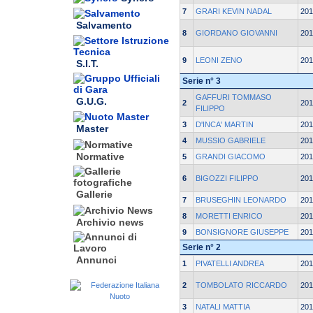
7
GRARI KEVIN NADAL
201
Salvamento
8
GIORDANO GIOVANNI
201
9
LEONI ZENO
201
S.I.T.
Serie n° 3
GAFFURI TOMMASO
G.U.G.
2
201
FILIPPO
3
D'INCA' MARTIN
201
Master
4
MUSSIO GABRIELE
201
Normative
5
GRANDI GIACOMO
201
6
BIGOZZI FILIPPO
201
Gallerie
7
BRUSEGHIN LEONARDO
201
8
MORETTI ENRICO
201
Archivio news
9
BONSIGNORE GIUSEPPE
201
Serie n° 2
Annunci
1
PIVATELLI ANDREA
201
2
TOMBOLATO RICCARDO
201
3
NATALI MATTIA
201