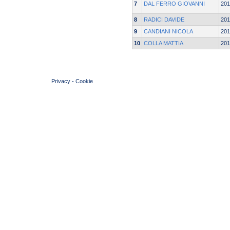
7
DAL FERRO GIOVANNI
201
8
RADICI DAVIDE
201
9
CANDIANI NICOLA
201
10
COLLA MATTIA
201
© 2004 Copyright by FIN Veneto - P.Iva 01384031009
Privacy
-
Cookie