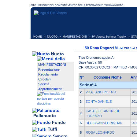
HOME
>
NUOTO
>
MANIFESTAZIONI
>
IV Verona Summer Trophy
> STAR
50 Rana Ragazzi M
dal 2010 al
Nuoto
Tipo Cronometraggio: A
Base Vasca: 50
MANIFESTAZIONI
CR: 00:30.02 COCCHI MATTEO -IM
Presentazione
Regolamento
N°
Cognome Nome
An
Circolari
Società
Serie n° 4
Approfondimenti
2
VITALIANO PIETRO
201
3
ZONTA DANIELE
201
CASTELLI TANCREDI
4
201
Pallanuoto
LORENZO
Fondo
5
DI GIOVANNI CRISTIAN
201
Tuffi
6
ROSA LEONARDO
201
Syncro