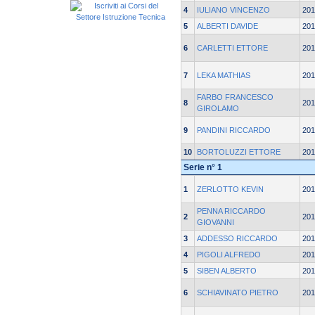
4
IULIANO VINCENZO
201
5
ALBERTI DAVIDE
201
6
CARLETTI ETTORE
201
7
LEKA MATHIAS
201
FARBO FRANCESCO
8
201
GIROLAMO
9
PANDINI RICCARDO
201
10
BORTOLUZZI ETTORE
201
Serie n° 1
1
ZERLOTTO KEVIN
201
PENNA RICCARDO
2
201
GIOVANNI
3
ADDESSO RICCARDO
201
4
PIGOLI ALFREDO
201
5
SIBEN ALBERTO
201
6
SCHIAVINATO PIETRO
201