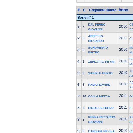
Anno
P
C
Cognome Nome
Serie n° 1
DAL FERRO
C
2010
1°
7
GIOVANNI
R
ADDESSO
2011
2°
3
C
RICCARDO
SCHIAVINATO
M
2010
3°
6
PIETRO
N
F
2010
4°
1
ZERLOTTO KEVIN
M
T
2010
5°
5
SIBEN ALBERTO
A
A
2010
6°
8
RADICI DAVIDE
A
2011
7°
10
COLLA MATTIA
O
2011
8°
4
PIGOLI ALFREDO
P
PENNA RICCARDO
A
2010
9°
2
GIOVANNI
S
2010
9°
9
CANDIANI NICOLA
C