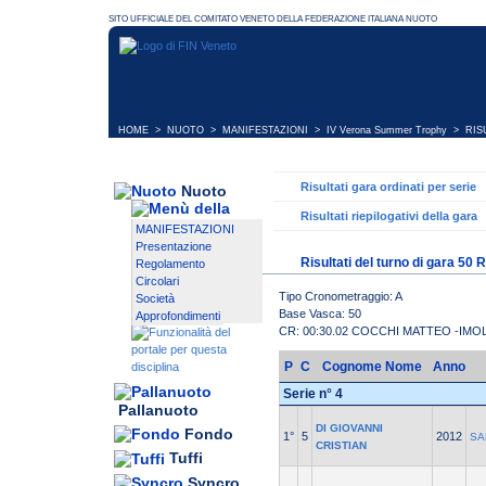
HOME
>
NUOTO
>
MANIFESTAZIONI
>
IV Verona Summer Trophy
> RISU
Risultati gara ordinati per serie
Nuoto
Risultati riepilogativi della gara
MANIFESTAZIONI
Presentazione
Risultati del turno di gara 50
Regolamento
Circolari
Tipo Cronometraggio: A
Società
Base Vasca: 50
Approfondimenti
CR: 00:30.02 COCCHI MATTEO -IM
P
C
Cognome Nome
Anno
Serie n° 4
Pallanuoto
DI GIOVANNI
Fondo
1°
5
2012
SA
CRISTIAN
Tuffi
Syncro