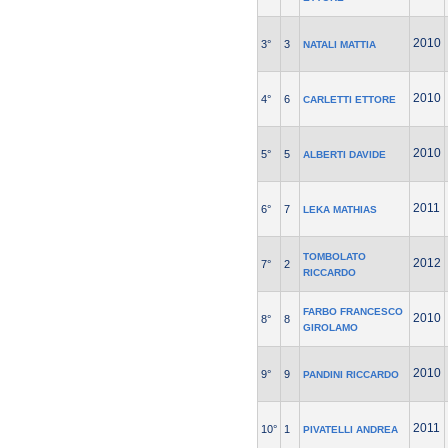
2010
3°
3
NATALI MATTIA
2010
4°
6
CARLETTI ETTORE
2010
5°
5
ALBERTI DAVIDE
2011
6°
7
LEKA MATHIAS
TOMBOLATO
2012
7°
2
RICCARDO
FARBO FRANCESCO
2010
8°
8
GIROLAMO
2010
9°
9
PANDINI RICCARDO
2011
10°
1
PIVATELLI ANDREA