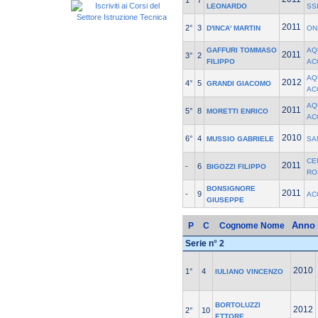
1°
7
LEONARDO
SS
2011
2°
3
D'INCA' MARTIN
ON
GAFFURI TOMMASO
AQ
2011
3°
2
FILIPPO
AC
AQ
2012
4°
5
GRANDI GIACOMO
AC
AQ
2011
5°
8
MORETTI ENRICO
AC
2010
6°
4
MUSSIO GABRIELE
SA
CE
2011
-
6
BIGOZZI FILIPPO
RO
BONSIGNORE
2011
-
9
AC
GIUSEPPE
Anno
P
C
Cognome Nome
Serie n° 2
2010
1°
4
IULIANO VINCENZO
BORTOLUZZI
2012
2°
10
ETTORE