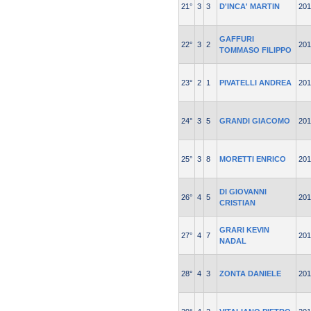
21°
3
3
D'INCA' MARTIN
201
GAFFURI
22°
3
2
201
TOMMASO FILIPPO
23°
2
1
PIVATELLI ANDREA
201
24°
3
5
GRANDI GIACOMO
201
25°
3
8
MORETTI ENRICO
201
DI GIOVANNI
26°
4
5
201
CRISTIAN
GRARI KEVIN
27°
4
7
201
NADAL
28°
4
3
ZONTA DANIELE
201