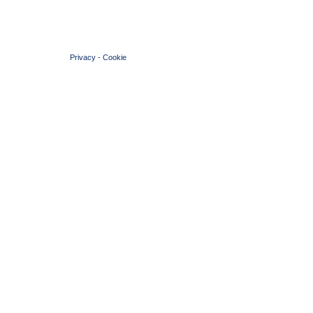
© 2004 Copyright by FIN Veneto - P.Iva 01384031009
Privacy
-
Cookie