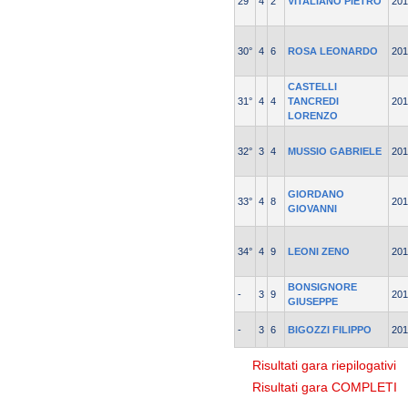
29°
4
2
VITALIANO PIETRO
201
30°
4
6
ROSA LEONARDO
201
CASTELLI
31°
4
4
TANCREDI
201
LORENZO
32°
3
4
MUSSIO GABRIELE
201
GIORDANO
33°
4
8
201
GIOVANNI
34°
4
9
LEONI ZENO
201
BONSIGNORE
-
3
9
201
GIUSEPPE
-
3
6
BIGOZZI FILIPPO
201
Risultati gara riepilogativi
Risultati gara COMPLETI