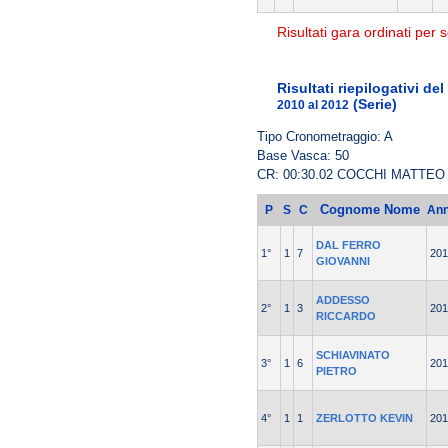
Risultati gara ordinati per s
Risultati riepilogativi d
(Serie)
2010 al 2012
Tipo Cronometraggio: A
Base Vasca: 50
CR: 00:30.02 COCCHI MATTEO
Cognome Nome
P
S
C
An
DAL FERRO
1°
1
7
201
GIOVANNI
ADDESSO
2°
1
3
201
RICCARDO
SCHIAVINATO
3°
1
6
201
PIETRO
4°
1
1
ZERLOTTO KEVIN
201