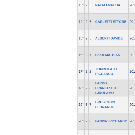
13°
2
3
NATALI MATTIA
201
14°
2
6
CARLETTI ETTORE
201
15°
2
5
ALBERTI DAVIDE
201
16°
2
7
LEKA MATHIAS
201
TOMBOLATO
17°
2
2
201
RICCARDO
FARBO
18°
2
8
FRANCESCO
201
GIROLAMO
BRUSEGHIN
19°
3
7
201
LEONARDO
20°
2
9
PANDINI RICCARDO
201