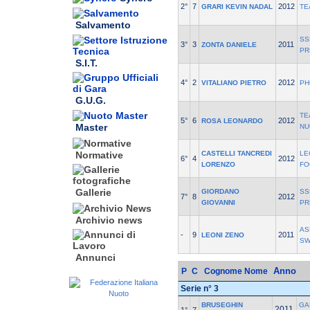
2°
7
2012
GRARI KEVIN NADAL
TE
Salvamento
SS
3°
3
2011
ZONTA DANIELE
PR
S.I.T.
4°
2
2012
VITALIANO PIETRO
PH
G.U.G.
TE
5°
6
2012
ROSA LEONARDO
Master
NU
CASTELLI TANCREDI
LE
Normative
6°
4
2012
LORENZO
FO
Gallerie
GIORDANO
SS
7°
8
2012
GIOVANNI
PR
Archivio news
AS
-
9
2011
LEONI ZENO
SW
Annunci
Anno
P
C
Cognome Nome
Serie n° 3
BRUSEGHIN
GA
2011