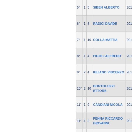
5°
1
5
SIBEN ALBERTO
201
6°
1
8
RADICI DAVIDE
201
7°
1
10
COLLA MATTIA
201
8°
1
4
PIGOLI ALFREDO
201
8°
2
4
IULIANO VINCENZO
201
BORTOLUZZI
10°
2
10
201
ETTORE
11°
1
9
CANDIANI NICOLA
201
PENNA RICCARDO
11°
1
2
201
GIOVANNI