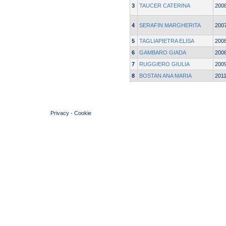
3
TAUCER CATERINA
200
4
SERAFIN MARGHERITA
200
5
TAGLIAPIETRA ELISA
200
6
GAMBARO GIADA
200
7
RUGGIERO GIULIA
200
8
BOSTAN ANA MARIA
201
© 2004 Copyright by FIN Veneto - P.Iva 01384031009
Privacy
-
Cookie