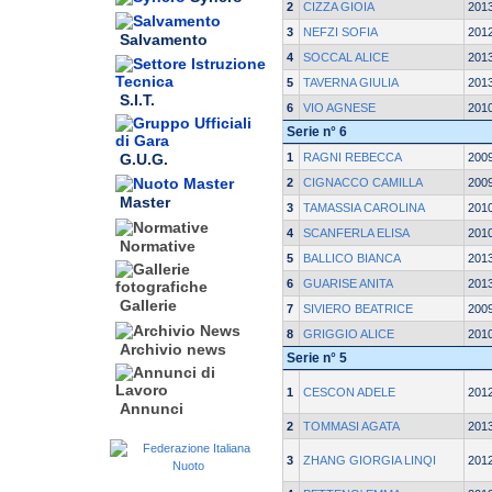
2
CIZZA GIOIA
201
3
NEFZI SOFIA
201
Salvamento
4
SOCCAL ALICE
201
5
TAVERNA GIULIA
201
S.I.T.
6
VIO AGNESE
201
Serie n° 6
G.U.G.
1
RAGNI REBECCA
200
2
CIGNACCO CAMILLA
200
Master
3
TAMASSIA CAROLINA
201
4
SCANFERLA ELISA
201
Normative
5
BALLICO BIANCA
201
6
GUARISE ANITA
201
Gallerie
7
SIVIERO BEATRICE
200
8
GRIGGIO ALICE
201
Archivio news
Serie n° 5
1
CESCON ADELE
201
Annunci
2
TOMMASI AGATA
201
3
ZHANG GIORGIA LINQI
201