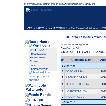
HOME
>
NUOTO
>
MANIFESTAZIONI
>
XXV Trofeo Città del Santo
> STA
50 Dorso Assoluti Femmine Ag
Nuoto
Tipo Cronometraggio: A
Base Vasca: 50
MANIFESTAZIONI
WR: 00:26.98 LIU XIANG (CHN)
GIAC
Presentazione
Regolamento
N°
Cognome Nome
Ann
Circolari
Società
Serie n° 8
Approfondimenti
2
DORO GIULIA
201
3
BRUSADIN CINDY
201
4
CESTARO DILETTA
201
Pallanuoto
5
NORBERTI GIADA
201
Fondo
6
PACCANI ALICE
201
Tuffi
Serie n° 7
Syncro