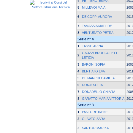
4
PETTENO' EMMA
201
5
MILLEVOI MAIA
200
6
DE COPPI AURORA
201
7
TAMASSIA MATILDE
201
8
VENTURATO PETRA
201
Serie n° 4
1
TASSO ARINA
201
GAUZZI BROCCOLETTI
2
201
LETIZIA
3
BARONI SOFIA
200
4
BERTIATO EVA
201
5
DE MARCHI CAMILLA
201
6
DONA' SOFIA
201
7
DONADELLO CHIARA
200
8
GARATTO MARIA VITTORIA
201
Serie n° 3
1
PASTORE IRENE
201
2
OLIVATO SARA
201
3
SARTOR MARIKA
201