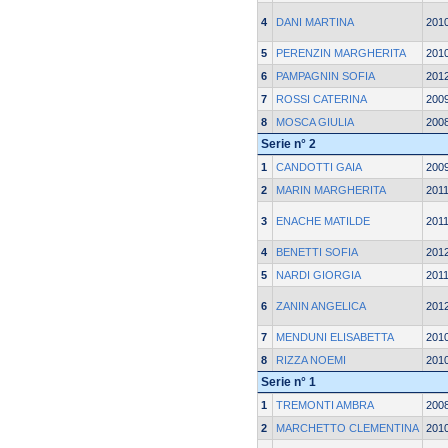
4
DANI MARTINA
201
5
PERENZIN MARGHERITA
201
6
PAMPAGNIN SOFIA
201
7
ROSSI CATERINA
200
8
MOSCA GIULIA
200
Serie n° 2
1
CANDOTTI GAIA
200
2
MARIN MARGHERITA
201
3
ENACHE MATILDE
201
4
BENETTI SOFIA
201
5
NARDI GIORGIA
201
6
ZANIN ANGELICA
201
7
MENDUNI ELISABETTA
201
8
RIZZA NOEMI
201
Serie n° 1
1
TREMONTI AMBRA
200
2
MARCHETTO CLEMENTINA
201