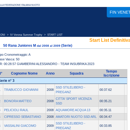
FIN VENE
IONI
>
IV Verona Summer Trophy
> START LIST
Start List Definitiv
50 Rana Juniores M
(Serie)
dal 2008 al 2009
ipo Cronometraggio: A
ase Vasca: 50
R: 00:28.57 GIAMBERINI ALESSANDRO - TEAM INSUBRIKA 2023
Tempo
N°
Cognome Nome
Anno
Squadra
Iscrizione
Serie n° 3
SSD STILELIBERO -
1
TRABUCCO GIOVANNI
2008
00:37.62
PREGANZ
CITTA' SPORT VICENZA
2
BONORA MATTEO
2008
00:35.21
SSD
3
PELICIOLI RAUL
2008
AQUAMORE ACQUA 13
00:35.11
4
CIPRESSO SEBASTIANO
2008
AMATORI NUOTO SSD ARL
00:34.47
SSD STILELIBERO -
5
VASSALINI GIACOMO
2009
00:33.85
PREGANZ