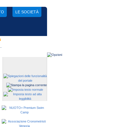
TO
LE SOCIETÀ
a
Gestisci una società?
Devi iscrivere i tuoi atleti alle
manifestazioni?