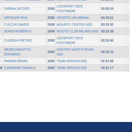
LEOSPORT NICE
3
FARINA JACOPO
2008
00:30.04
FOOTWEAR
4
SPITALER PAUL
2008
SPORTCLUB MERAN
00:29.61
5
CUCCHI DAVIDE
2008
AQUATIC CENTER SSD
00:29.30
6
SORDI ROBERTO
2009
NUOTO CLUB MILANO ASD
00:29.39
LEOSPORT NICE
7
CUSSIGH PIETRO
2008
00:29.96
FOOTWEAR
MENEGHINOTTO
CENTRO NUOTO ROSA'
8
2008
00:30.25
EDOARDO
SSD
9
PADRINI BRIAN
2009
TEAM VERONA SSD
00:31.68
10
GASPARINI DANIELE
2009
TEAM VERONA SSD
00:32.17