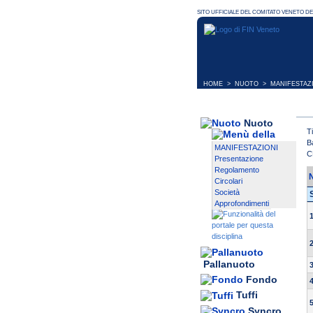
HOME
>
NUOTO
>
MANIFESTAZ
Nuoto
T
B
MANIFESTAZIONI
C
Presentazione
Regolamento
Circolari
Società
Approfondimenti
Pallanuoto
Fondo
Tuffi
Syncro