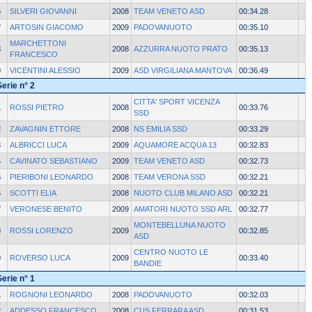
6
SILVERI GIOVANNI
2008
TEAM VENETO ASD
00:34.28
7
ARTOSIN GIACOMO
2009
PADOVANUOTO
00:35.10
MARCHETTONI
8
2008
AZZURRA NUOTO PRATO
00:35.13
FRANCESCO
9
VICENTINI ALESSIO
2009
ASD VIRGILIANA MANTOVA
00:36.49
Serie n° 2
CITTA' SPORT VICENZA
1
ROSSI PIETRO
2008
00:33.76
SSD
2
ZAVAGNIN ETTORE
2008
NS EMILIA SSD
00:33.29
3
ALBRICCI LUCA
2009
AQUAMORE ACQUA 13
00:32.83
4
CAVINATO SEBASTIANO
2009
TEAM VENETO ASD
00:32.73
5
PIERIBONI LEONARDO
2008
TEAM VERONA SSD
00:32.21
6
SCOTTI ELIA
2008
NUOTO CLUB MILANO ASD
00:32.21
7
VERONESE BENITO
2009
AMATORI NUOTO SSD ARL
00:32.77
MONTEBELLUNA NUOTO
8
ROSSI LORENZO
2009
00:32.85
ASD
CENTRO NUOTO LE
9
ROVERSO LUCA
2009
00:33.40
BANDIE
Serie n° 1
1
ROGNONI LEONARDO
2008
PADOVANUOTO
00:32.03
2
ADDESSO FRANCESCO
2008
CUS FERRARA ASD
00:31.53