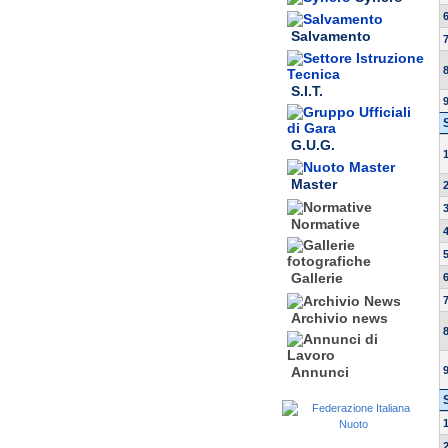
Salvamento
S.I.T.
G.U.G.
Master
Normative
Gallerie
Archivio news
Annunci