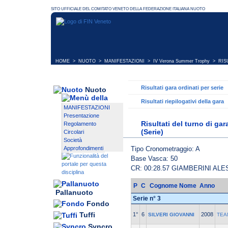
HOME
>
NUOTO
>
MANIFESTAZIONI
>
IV Verona Summer Trophy
> RISU
Risultati gara ordinati per serie
Nuoto
Risultati riepilogativi della gara
MANIFESTAZIONI
Presentazione
Risultati del turno di g
Regolamento
(Serie)
Circolari
Società
Tipo Cronometraggio: A
Approfondimenti
Base Vasca: 50
CR: 00:28.57 GIAMBERINI AL
P
C
Cognome Nome
Anno
Pallanuoto
Serie n° 3
Fondo
Tuffi
1°
6
2008
SILVERI GIOVANNI
TEA
Syncro