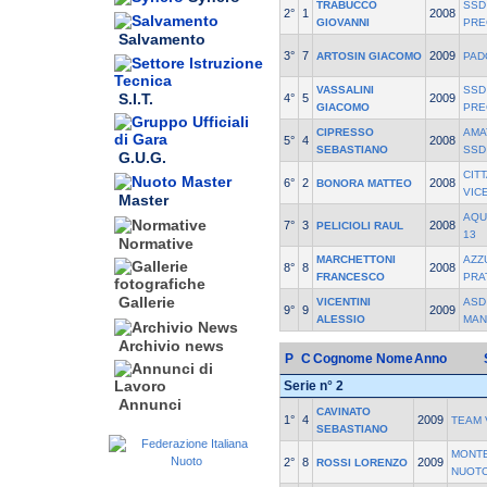
TRABUCCO
SSD
2°
1
2008
GIOVANNI
PRE
Salvamento
3°
7
2009
ARTOSIN GIACOMO
PAD
VASSALINI
SSD
S.I.T.
4°
5
2009
GIACOMO
PRE
CIPRESSO
AMA
5°
4
2008
SEBASTIANO
SSD
G.U.G.
CIT
6°
2
2008
BONORA MATTEO
VIC
Master
AQU
7°
3
2008
PELICIOLI RAUL
13
Normative
MARCHETTONI
AZZ
8°
8
2008
FRANCESCO
PRA
Gallerie
VICENTINI
ASD
9°
9
2009
ALESSIO
MAN
Archivio news
P
C
Cognome Nome
Anno
Serie n° 2
Annunci
CAVINATO
1°
4
2009
TEAM 
SEBASTIANO
MONT
2°
8
2009
ROSSI LORENZO
NUOTO