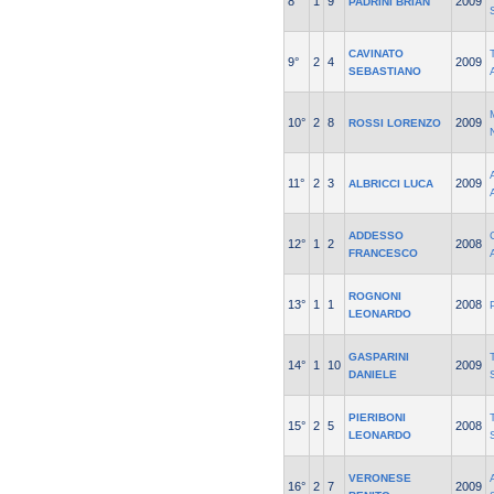
8°
1
9
2009
PADRINI BRIAN
CAVINATO
9°
2
4
2009
SEBASTIANO
10°
2
8
2009
ROSSI LORENZO
11°
2
3
2009
ALBRICCI LUCA
ADDESSO
12°
1
2
2008
FRANCESCO
ROGNONI
13°
1
1
2008
LEONARDO
GASPARINI
14°
1
10
2009
DANIELE
PIERIBONI
15°
2
5
2008
LEONARDO
VERONESE
16°
2
7
2009