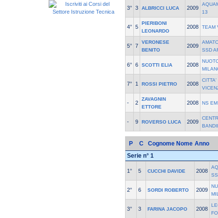
AQUA
3°
3
2009
ALBRICCI LUCA
13
PIERIBONI
4°
5
2008
TEAM 
LEONARDO
VERONESE
AMATO
5°
7
2009
BENITO
SSD A
NUOTO
6°
6
2008
SCOTTI ELIA
MILAN
CITTA
7°
1
2008
ROSSI PIETRO
VICEN
ZAVAGNIN
-
2
2008
NS EM
ETTORE
CENTR
-
9
2009
ROVERSO LUCA
BANDI
P
C
Cognome Nome
Anno
Serie n° 1
AQ
1°
5
2008
CUCCHI DAVIDE
SS
NU
2°
6
2009
SORDI ROBERTO
MI
LE
3°
3
2008
FARINA JACOPO
F