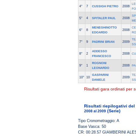
LE
4°
7
2008
CUSSIGH PIETRO
F
SP
5°
4
2008
SPITALER PAUL
M
MENEGHINOTTO
CE
6°
8
2008
EDOARDO
RO
TE
7°
9
2009
PADRINI BRIAN
SS
ADDESSO
8°
2
2008
CU
FRANCESCO
ROGNONI
9°
1
2008
PA
LEONARDO
GASPARINI
TE
10°
10
2009
DANIELE
SS
Risultati gara ordinati per s
Risultati riepilogativi d
(Serie)
2008 al 2009
Tipo Cronometraggio: A
Base Vasca: 50
CR: 00:28.57 GIAMBERINI AL