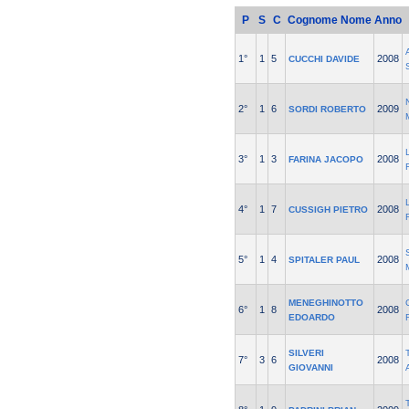
P
S
C
Cognome Nome
Anno
1°
1
5
2008
CUCCHI DAVIDE
2°
1
6
2009
SORDI ROBERTO
3°
1
3
2008
FARINA JACOPO
4°
1
7
2008
CUSSIGH PIETRO
5°
1
4
2008
SPITALER PAUL
MENEGHINOTTO
6°
1
8
2008
EDOARDO
SILVERI
7°
3
6
2008
GIOVANNI