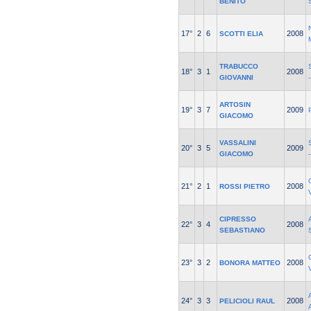
BENITO
17°
2
6
2008
SCOTTI ELIA
TRABUCCO
18°
3
1
2008
GIOVANNI
ARTOSIN
19°
3
7
2009
GIACOMO
VASSALINI
20°
3
5
2009
GIACOMO
21°
2
1
2008
ROSSI PIETRO
CIPRESSO
22°
3
4
2008
SEBASTIANO
23°
3
2
2008
BONORA MATTEO
24°
3
3
2008
PELICIOLI RAUL