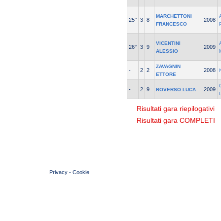
MARCHETTONI
25°
3
8
2008
FRANCESCO
VICENTINI
26°
3
9
2009
ALESSIO
ZAVAGNIN
-
2
2
2008
ETTORE
-
2
9
2009
ROVERSO LUCA
Risultati gara riepilogativi
Risultati gara COMPLETI
© 2004 Copyright by FIN Veneto - P.Iva 01384031009
Privacy
-
Cookie