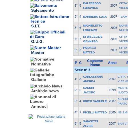
DALFREDDO
CITTA
1°
5
2007
LUDOVICO
VICEN
Salvamento
2°
4
2007
BARBIERO LUCA
TEAM
S.I.T.
MICHIELETTO
MONT
3°
6
2005
LORENZO
NUOT
DI BISCEGLIE
CITTA
4°
7
2005
G.U.G.
GENNARO
VICEN
PAIUSCO
CITTA
5°
3
2007
Master
MATTEO
VICEN
Cognome
P
C
Anno
Normative
Nome
Serie n° 3
CARLASSARA
CITTA'
1°
8
2007
Gallerie
ANDREA
VICEN
SANDRI
MONTE
2°
6
1999
Archivio news
JACOPO
NUOTO
AZZUR
3°
4
2007
PRESI SAMUELE
PRATO
Annunci
4°
7
2005
PICELLI MATTEO
NS EMI
SANCETTA
5°
5
2007
SAN V
ALVISE