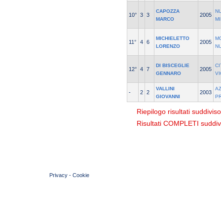
CAPOZZA
N
10°
3
3
2005
MARCO
M
MICHIELETTO
M
11°
4
6
2005
LORENZO
N
DI BISCEGLIE
CI
12°
4
7
2005
GENNARO
V
VALLINI
A
-
2
2
2003
GIOVANNI
P
Riepilogo risultati suddivis
Risultati COMPLETI suddivi
© 2004 Copyright by FIN Veneto - P.Iva 01384031009
Privacy
-
Cookie