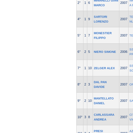
MINARELLI GIAN
I
2°
1
6
2007
MARCO
A 
SARTORI
T
4°
1
9
2007
LORENZO
N
MONESTIER
5°
1
7
2007
T
FILIPPO
SS
6°
2
5
2006
NIERO SIMONE
P
S
7°
1
10
2007
ZELGER ALEX
S
DAL PAN
8°
2
3
2007
O
DAVIDE
MANTELLATO
9°
2
10
2007
S
DANIEL
CARLASSARA
CI
10°
3
8
2007
ANDREA
V
PRESI
A