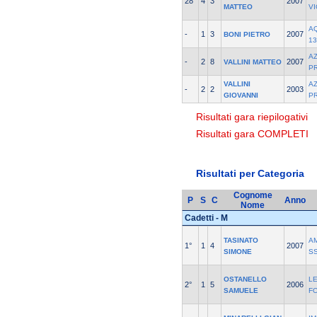
28°
4
3
2007
MATTEO
V
A
-
1
3
2007
BONI PIETRO
13
A
-
2
8
2007
VALLINI MATTEO
P
VALLINI
A
-
2
2
2003
GIOVANNI
P
Risultati gara riepilogativi
Risultati gara COMPLETI
Risultati per Categoria
Cognome
P
S
C
Anno
Nome
Cadetti - M
TASINATO
A
1°
1
4
2007
SIMONE
S
OSTANELLO
L
2°
1
5
2006
SAMUELE
F