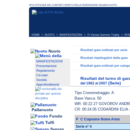
HOME
>
NUOTO
>
MANIFESTAZIONI
>
IV Verona Summer Trophy
> RISU
Risultati gara ordinati per serie
Nuoto
Risultati riepilogativi della gara
MANIFESTAZIONI
Risultati gara ordinati per catego
Presentazione
Regolamento
Circolari
Risultati del turno di ga
Società
(Serie)
dal 1982 al 2007
Approfondimenti
Tipo Cronometraggio: A
Base Vasca: 50
WR: 00:22.27 GOVOROV ANDR
CR: 00:24.05 CODARDINI ELIA
Pallanuoto
Fondo
P
C
Cognome Nome
Anno
Tuffi
Serie n° 4
Syncro