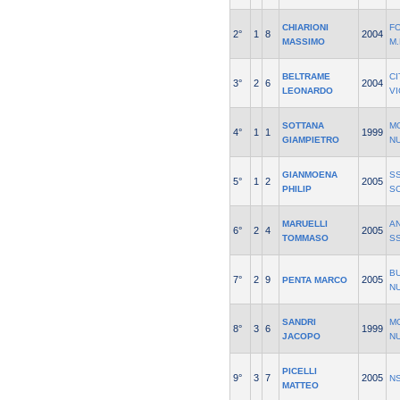
CHIARIONI
F
2°
1
8
2004
MASSIMO
M
BELTRAME
CI
3°
2
6
2004
LEONARDO
V
SOTTANA
M
4°
1
1
1999
GIAMPIETRO
N
GIANMOENA
S
5°
1
2
2005
PHILIP
S
MARUELLI
A
6°
2
4
2005
TOMMASO
S
B
7°
2
9
2005
PENTA MARCO
N
SANDRI
M
8°
3
6
1999
JACOPO
N
PICELLI
9°
3
7
2005
NS
MATTEO