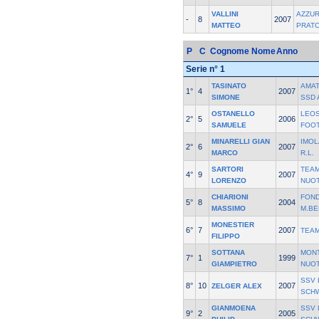
VALLINI
AZZU
-
8
2007
MATTEO
PRAT
P
C
Cognome Nome
Anno
Serie n° 1
TASINATO
AMAT
1°
4
2007
SIMONE
SSD 
OSTANELLO
LEOS
2°
5
2006
SAMUELE
FOO
MINARELLI GIAN
IMOL
2°
6
2007
MARCO
R.L.
SARTORI
TEA
4°
9
2007
LORENZO
NUO
CHIARIONI
FON
5°
8
2004
MASSIMO
M.BE
MONESTIER
6°
7
2007
TEAM
FILIPPO
SOTTANA
MON
7°
1
1999
GIAMPIETRO
NUO
SSV 
8°
10
2007
ZELGER ALEX
SCH
GIANMOENA
SSV 
9°
2
2005