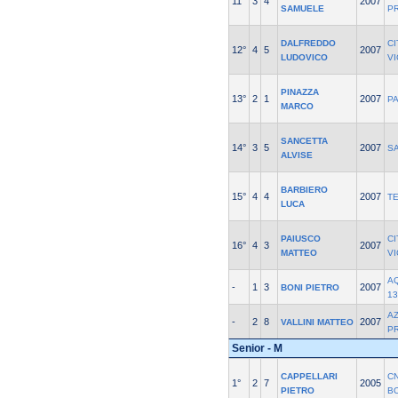
11°
3
4
2007
SAMUELE
P
DALFREDDO
CI
12°
4
5
2007
LUDOVICO
V
PINAZZA
13°
2
1
2007
P
MARCO
SANCETTA
14°
3
5
2007
S
ALVISE
BARBIERO
15°
4
4
2007
T
LUCA
PAIUSCO
CI
16°
4
3
2007
MATTEO
V
A
-
1
3
2007
BONI PIETRO
13
A
-
2
8
2007
VALLINI MATTEO
P
Senior - M
CAPPELLARI
CN
1°
2
7
2005
PIETRO
B