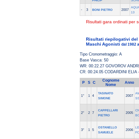
PHILIP
SCH
AQU
-
3
2007
BONI PIETRO
13
Risultati gara ordinati per s
Risultati riepilogativi de
Maschi Agonisti
dal 1982 
Tipo Cronometraggio: A
Base Vasca: 50
WR: 00:22.27 GOVOROV ANDR
CR: 00:24.05 CODARDINI ELIA
Cognome
P
S
C
Anno
Nome
TASINATO
A
1°
1
4
2007
SIMONE
S
CAPPELLARI
CN
2°
2
7
2005
PIETRO
B
OSTANELLO
L
3°
1
5
2006
SAMUELE
F