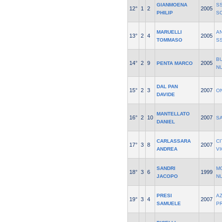
GIANMOENA
S
12°
1
2
2005
PHILIP
S
MARUELLI
A
13°
2
4
2005
TOMMASO
S
B
14°
2
9
2005
PENTA MARCO
N
DAL PAN
15°
2
3
2007
O
DAVIDE
MANTELLATO
16°
2
10
2007
S
DANIEL
CARLASSARA
CI
17°
3
8
2007
ANDREA
V
SANDRI
M
18°
3
6
1999
JACOPO
N
PRESI
A
19°
3
4
2007
SAMUELE
P