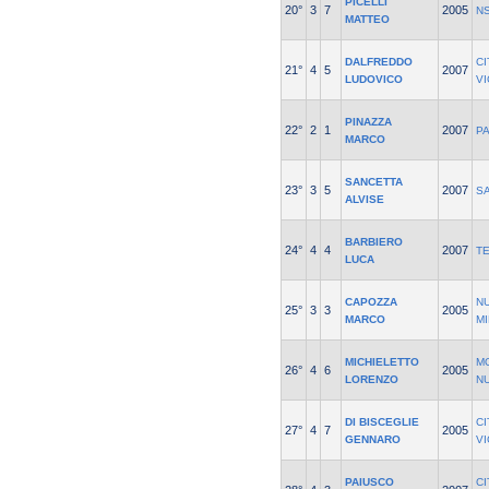
PICELLI
20°
3
7
2005
NS
MATTEO
DALFREDDO
CI
21°
4
5
2007
LUDOVICO
V
PINAZZA
22°
2
1
2007
P
MARCO
SANCETTA
23°
3
5
2007
S
ALVISE
BARBIERO
24°
4
4
2007
T
LUCA
CAPOZZA
N
25°
3
3
2005
MARCO
M
MICHIELETTO
M
26°
4
6
2005
LORENZO
N
DI BISCEGLIE
CI
27°
4
7
2005
GENNARO
V
PAIUSCO
CI