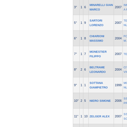
MINARELLI GIAN
I
3°
1
6
2007
MARCO
A 
SARTORI
T
5°
1
9
2007
LORENZO
N
CHIARIONI
F
6°
1
8
2004
MASSIMO
M
MONESTIER
7°
1
7
2007
T
FILIPPO
BELTRAME
CI
8°
2
6
2004
LEONARDO
V
SOTTANA
M
9°
1
1
1999
GIAMPIETRO
N
SS
10°
2
5
2006
NIERO SIMONE
P
S
11°
1
10
2007
ZELGER ALEX
S