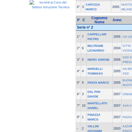
CAPOZZA
NUOTO
6°
3
2005
MARCO
MILAN
Cognome
P
C
Anno
Nome
Serie n° 2
CAPPELLARI
1°
7
2005
CN UI
PIETRO
BELTRAME
CITTA
2°
6
2004
LEONARDO
VICEN
SSD S
3°
5
2006
NIERO SIMONE
PREG
MARUELLI
AN BR
4°
4
2005
TOMMASO
SSD
BUON
5°
9
2005
PENTA MARCO
NUOT
DAL PAN
6°
3
2007
ONDA
DAVIDE
MANTELLATO
7°
10
2007
SAN V
DANIEL
PINAZZA
8°
1
2007
PADO
MARCO
VALLINI
AZZU
-
2
2003
GIOVANNI
PRAT