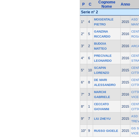
Cognome
P
C
Anno
Nome
Serie n° 2
MOGENTALE
ASD 
1°
4
2015
PIETRO
MAN
GANZINA
CEN
2°
5
2016
RICCARDO
ROSA
BUDOIA
3°
2
2016
ARC
MATTEO
PRECIVALE
CEN
4°
6
2016
LEONARDO
STR
SCAPIN
CEN
5°
10
2015
LORENZO
CITT
DE MARI
CEN
6°
8
2015
ALESSANDRO
CITT
MARCHI
CITT
7°
3
2016
GABRIELE
VICE
CECCATO
CEN
8°
1
2015
GIOVANNI
CITT
ASD 
9°
7
2015
LIU ZHEYU
TRE
GS 
10°
9
2015
RUSSO GIOELE
VIC