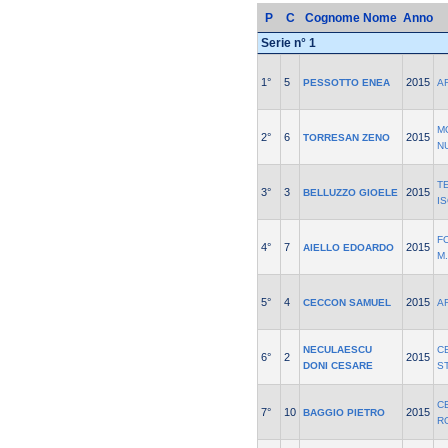
P
C
Cognome Nome
Anno
Serie n° 1
1°
5
2015
PESSOTTO ENEA
A
M
2°
6
2015
TORRESAN ZENO
N
T
3°
3
2015
BELLUZZO GIOELE
I
F
4°
7
2015
AIELLO EDOARDO
M
5°
4
2015
CECCON SAMUEL
A
NECULAESCU
C
6°
2
2015
DONI CESARE
S
C
7°
10
2015
BAGGIO PIETRO
R