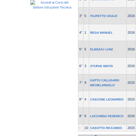
3°
5
2016
FILIPETTO GIULIO
4°
1
2016
REGA MANUEL
5°
6
2016
ELMAZAJ LIAM
6°
3
2016
STUPAK NIKITA
GATTO CALLIGARO
7°
9
2015
MICHELANGELO
8°
4
2015
CASCONE LEONARDO
9°
8
2016
LUCCARDA FEDERICO
-
10
2015
CASOTTO RICCARDO