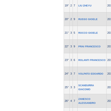
19°
2
7
20
LIU ZHEYU
20°
2
9
20
RUSSO GIOELE
21°
3
5
20
ROCCO GIOELE
22°
3
9
20
PRAI FRANCESCO
23°
3
6
20
ROLANTI FRANCESCO
24°
3
7
20
VOLPATO EDOARDO
SCANDURRA
25°
3
3
20
GIACOMO
ZANESCO
26°
4
7
20
ALESSANDRO