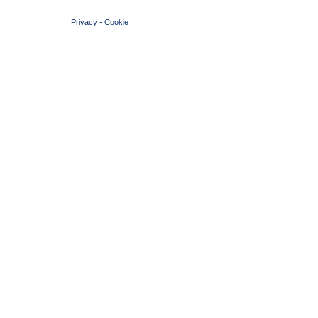
© 2004 Copyright by FIN Veneto - P.Iva 01384031009
Privacy
-
Cookie