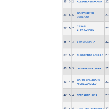
35°
3
2
20
ALLEGRO EDOARDO
GASPAROTTO
36°
5
6
20
LORENZO
CASARI
37°
5
7
20
ALESSANDRO
38°
4
3
20
STUPAK NIKITA
39°
5
2
20
CHIUMIENTO ACHILLE
40°
5
3
20
GAMBARINI ETTORE
GATTO CALLIGARO
41°
4
9
20
MICHELANGELO
42°
5
4
20
FERRANTE LUCA
43°
4
4
20
CASCONE LEONARDO