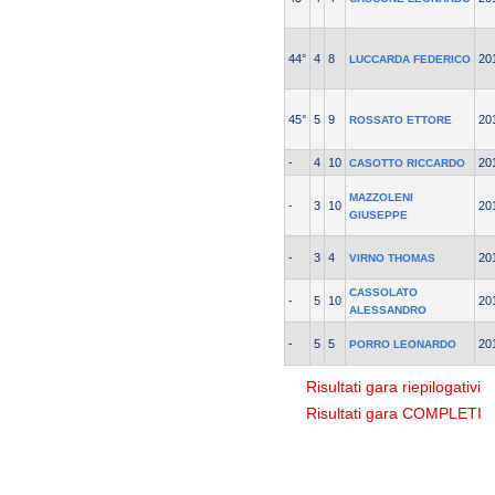
44°
4
8
20
LUCCARDA FEDERICO
45°
5
9
20
ROSSATO ETTORE
-
4
10
20
CASOTTO RICCARDO
MAZZOLENI
-
3
10
20
GIUSEPPE
-
3
4
20
VIRNO THOMAS
CASSOLATO
-
5
10
20
ALESSANDRO
-
5
5
20
PORRO LEONARDO
Risultati gara riepilogativi
Risultati gara COMPLETI