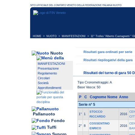
HOME
>
NUOTO
>
MANIFESTAZIONI
>
11° Trofeo “Alberto Castagnetti “ 
Risultati gara ordinati per serie
Nuoto
Risultati riepilogativi della gara
MANIFESTAZIONI
Presentazione
Risultati del turno di gara 50 
Regolamento
Circolari
Tipo Cronometraggio: A
Società
Base Vasca: 50
Approfondimenti
P
C
Cognome Nome
Anno
Serie n° 5
STOCCO
CE
Pallanuoto
1°
1
2016
RICCARDO
CIT
Fondo
COSSENTINO
CE
2°
8
2016
Tuffi
ENRICO
BAN
Syncro