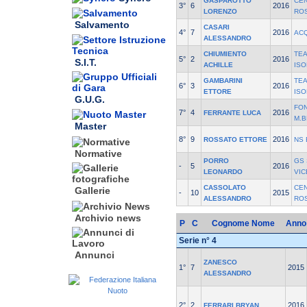
GASPAROTTO
CE
3°
6
2016
LORENZO
ROS
Salvamento
CASARI
4°
7
2016
AC
ALESSANDRO
CHIUMIENTO
TE
5°
2
2016
S.I.T.
ACHILLE
ISO
GAMBARINI
TE
6°
3
2016
ETTORE
ISO
G.U.G.
FO
7°
4
2016
FERRANTE LUCA
M.
Master
8°
9
2016
ROSSATO ETTORE
NS 
Normative
PORRO
GS
-
5
2016
LEONARDO
VIC
CASSOLATO
CE
Gallerie
-
10
2015
ALESSANDRO
ROS
Archivio news
P
C
Cognome Nome
Anno
Serie n° 4
Annunci
ZANESCO
1°
7
2015
ALESSANDRO
2°
2
2016
FERRARI BRYAN