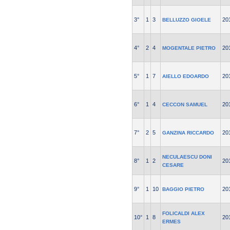
3°
1
3
20
BELLUZZO GIOELE
4°
2
4
20
MOGENTALE PIETRO
5°
1
7
20
AIELLO EDOARDO
6°
1
4
20
CECCON SAMUEL
7°
2
5
20
GANZINA RICCARDO
NECULAESCU DONI
8°
1
2
20
CESARE
9°
1
10
20
BAGGIO PIETRO
FOLICALDI ALEX
10°
1
8
20
ERMES