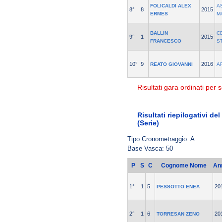
FOLICALDI ALEX
A
8°
8
2015
ERMES
M
BALLIN
C
9°
1
2015
FRANCESCO
S
10°
9
2016
REATO GIOVANNI
A
Risultati gara ordinati per s
Risultati riepilogativi d
(Serie)
Tipo Cronometraggio: A
Base Vasca: 50
P
S
C
Cognome Nome
An
1°
1
5
20
PESSOTTO ENEA
2°
1
6
20
TORRESAN ZENO