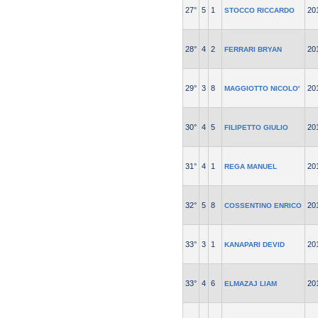
27°
5
1
20
STOCCO RICCARDO
28°
4
2
20
FERRARI BRYAN
29°
3
8
20
MAGGIOTTO NICOLO'
30°
4
5
20
FILIPETTO GIULIO
31°
4
1
20
REGA MANUEL
32°
5
8
20
COSSENTINO ENRICO
33°
3
1
20
KANAPARI DEVID
33°
4
6
20
ELMAZAJ LIAM