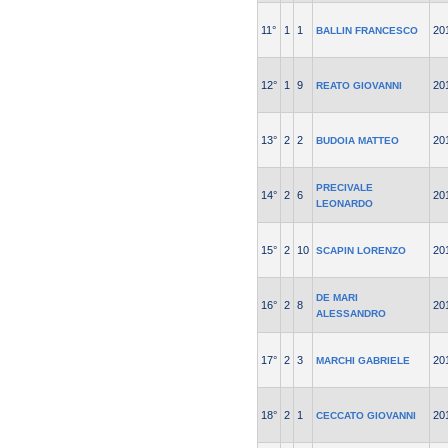
11°
1
1
20
BALLIN FRANCESCO
12°
1
9
20
REATO GIOVANNI
13°
2
2
20
BUDOIA MATTEO
PRECIVALE
14°
2
6
20
LEONARDO
15°
2
10
20
SCAPIN LORENZO
DE MARI
16°
2
8
20
ALESSANDRO
17°
2
3
20
MARCHI GABRIELE
18°
2
1
20
CECCATO GIOVANNI