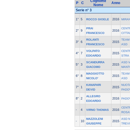
Cognome
P
C
Anno
Nome
Serie n° 3
1°
5
2016
ROCCO GIOELE
MIRA
PRAI
CENT
2°
9
2016
FRANCESCO
CITT
ROLANTI
TEAM
3°
6
2015
FRANCESCO
ASD
VOLPATO
CENT
4°
7
2015
EDOARDO
STRA
SCANDURRA
ASD V
5°
3
2015
GIACOMO
MANT
MAGGIOTTO
TEAM
6°
8
2015
NICOLO'
ASD
KANAPARI
NUOT
7°
1
2015
DEVID
PADO
ALLEGRO
8°
2
2016
PADO
EDOARDO
CENT
-
4
2016
VIRNO THOMAS
ROSA
MAZZOLENI
ASD 
-
10
2015
GIUSEPPE
TREV